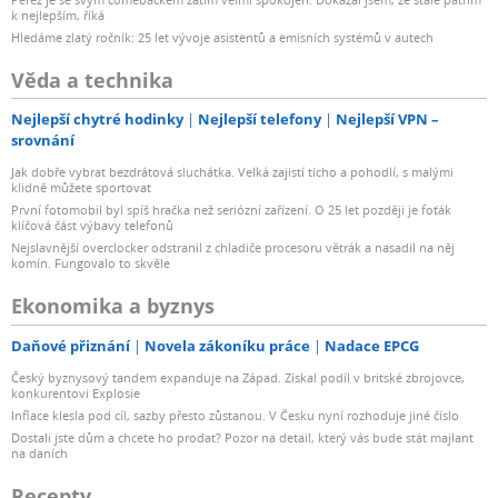
k nejlepším, říká
Hledáme zlatý ročník: 25 let vývoje asistentů a emisních systémů v autech
Věda a technika
Nejlepší chytré hodinky
Nejlepší telefony
Nejlepší VPN –
srovnání
Jak dobře vybrat bezdrátová sluchátka. Velká zajistí ticho a pohodlí, s malými
klidně můžete sportovat
První fotomobil byl spíš hračka než seriózní zařízení. O 25 let později je foťák
klíčová část výbavy telefonů
Nejslavnější overclocker odstranil z chladiče procesoru větrák a nasadil na něj
komín. Fungovalo to skvěle
Ekonomika a byznys
Daňové přiznání
Novela zákoníku práce
Nadace EPCG
Český byznysový tandem expanduje na Západ. Získal podíl v britské zbrojovce,
konkurentovi Explosie
Inflace klesla pod cíl, sazby přesto zůstanou. V Česku nyní rozhoduje jiné číslo
Dostali jste dům a chcete ho prodat? Pozor na detail, který vás bude stát majlant
na daních
Recepty