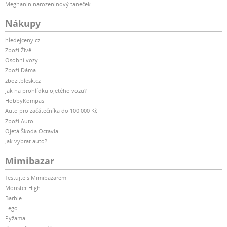
Meghanin narozeninový taneček
Nákupy
hledejceny.cz
Zboží Živě
Osobní vozy
Zboží Dáma
zbozi.blesk.cz
Jak na prohlídku ojetého vozu?
HobbyKompas
Auto pro začátečníka do 100 000 Kč
Zboží Auto
Ojetá Škoda Octavia
Jak vybrat auto?
Mimibazar
Testujte s Mimibazarem
Monster High
Barbie
Lego
Pyžama