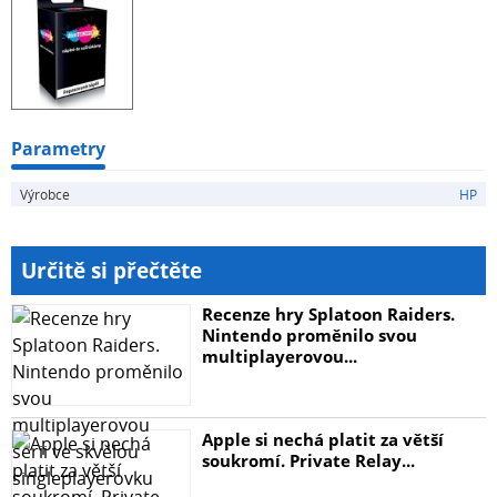
Parametry
Výrobce
HP
Určitě si přečtěte
Recenze hry Splatoon Raiders.
Nintendo proměnilo svou
multiplayerovou...
Apple si nechá platit za větší
soukromí. Private Relay...