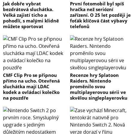
Jak dobře vybrat
První fotomobil byl spíš
bezdrátová sluchátka.
hračka než seriózní
Velká zajistí ticho a
zařízení. O 25 let později je
pohodlí, s malými klidně
foťák klíčová část výbavy
můžete sportovat
telefonů
CMF Clip Pro se připnou
Recenze hry Splatoon
přímo na ucho. Otevřená
Raiders. Nintendo
sluchátka mají LDAC
proměnilo svou
kodek a ovládací kolečko
multiplayerovou sérii ve
na pouzdře
skvělou singleplayerovku