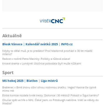
VÝBĚR
Aktuálně
Blesk Vánoce
Kalendář svátků 2025
INFO.cz
Kdyby to dělal muž, je to predátor! Proč Madonně prochází o 30 let mladší
milenci?
Radost v rodině Petra Macinky: Polibky a růžová oslava!
Krvavé drama v Londýně: Útočnice pobodala čtyři muže nůžkami
Sport
MS hokej 2025
Biatlon
Liga mistrů
Brabenec v Brně znovu oživí silnou rodinnou značku. Vegas? Kasina šla úplně
mimo mě
Etická komise rozdala tvrdé tresty: Dokonce i 30 měsíců! Pokazil si Šigut kariéru?
Okuliar zpět ve hře o NHL: Čekal jsem, co Pittsburgh nabídne. Vrátí se někdy do
Hradce?