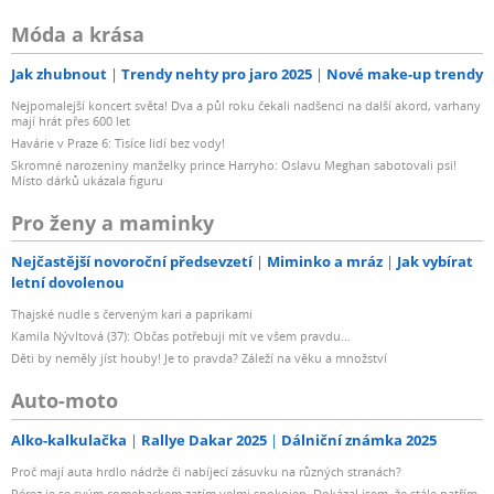
Móda a krása
Jak zhubnout
Trendy nehty pro jaro 2025
Nové make-up trendy
Nejpomalejší koncert světa! Dva a půl roku čekali nadšenci na další akord, varhany
mají hrát přes 600 let
Havárie v Praze 6: Tisíce lidí bez vody!
Skromné narozeniny manželky prince Harryho: Oslavu Meghan sabotovali psi!
Místo dárků ukázala figuru
Pro ženy a maminky
Nejčastější novoroční předsevzetí
Miminko a mráz
Jak vybírat
letní dovolenou
Thajské nudle s červeným kari a paprikami
Kamila Nývltová (37): Občas potřebuji mít ve všem pravdu...
Děti by neměly jíst houby! Je to pravda? Záleží na věku a množství
Auto-moto
Alko-kalkulačka
Rallye Dakar 2025
Dálniční známka 2025
Proč mají auta hrdlo nádrže či nabíjecí zásuvku na různých stranách?
Pérez je se svým comebackem zatím velmi spokojen. Dokázal jsem, že stále patřím