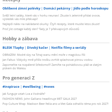
Oblíbené zimní polévky
Domácí pekárny
Jídlo podle horoskopu
Svěží letní saláty, které vás v horku neunaví: Zkuste k zelenině přidat ovoce,
výsledek vás mile překvapí!
Nejlepší nálev na nakládané okurky: Čtyři recepty, které musíte letos zkusit!
Proč jíst cottage každý den? Tady je 7 překvapivých důvodů
Hobby a zábava
BLESK Tlapky
Divoký kačer
Netflix filmy a seriály
OBRAZEM: Modré slzy na Tchaj-wanu mění moře v magickou říši
Jan Faltus: Vždycky mně přišlo trošku zvrhlé splachovat pitnou vodou
Zapomeňte na rozpálené Středomoří! Zamiřte na pohádkovou pláž se zlatým
pískem do Walesu
Pro generaci Z
#inspirace
#wellbeing
#news
Jak funguje vztah Lva a Vodnáře?
FASHION NEWS: John Galliano headlinuje MET GALA 2027
Pop Culture Wrap: Madison Beer řekla ano a Met Gala odhalilo téma pro rok 2027!