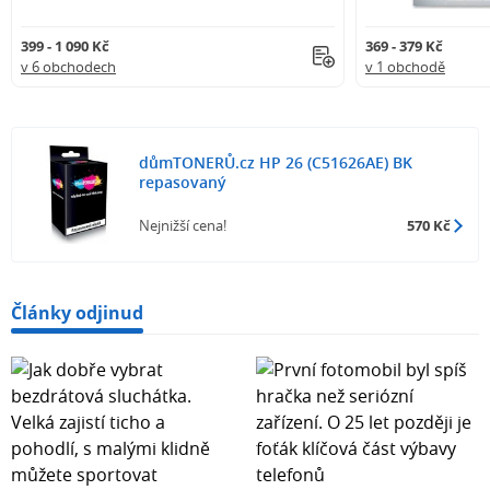
399 - 1 090 Kč
369 - 379 Kč
v 6 obchodech
v 1 obchodě
důmTONERŮ.cz HP 26 (C51626AE) BK
repasovaný
Nejnižší cena!
570 Kč
Články odjinud