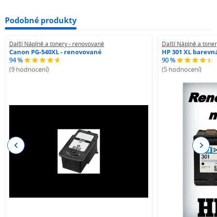
Podobné produkty
Další Náplně a tonery - renovované
Další Náplně a tone
Canon PG-540XL - renovované
HP 301 XL barevn
94 %
90 %
(9 hodnocení)
(5 hodnocení)
Previous
Next