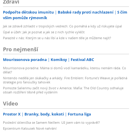
Zdraví
Podpořte dětskou imunitu
Babské rady proti nachlazení
S čím
vším pomůže rýmovník
Jak se zdravě zchladit v tropických vedrech: Co pomáhá a kdy už riskujete úpal
Úpal a úžeh: Jak je poznat a jak se z nich rychle vyléčit
Parazité v nás: Kterým se u nás líbí a kde v našem těle je můžeme najít?
Pro nejmenší
Mourissonova poradna
Komiksy
Festival ABC
Mourrisonova poradna: Máma si domů vodí kamarádku, kterou nemám ráda. Co
dělat?
Nintendo nedělá jen skákačky a arkády. Fire Emblem: Fortune's Weave je pořádná
strategie pro fanoušky tahovek
Pomozte Salierimu začít nový život v Americe. Mafia: The Old Country odhaluje
obsah rozšíření těsně před vydáním
Video
Prostor X
Branky, body, kokoti
Fortuna liga
Poslední sklenička se Samem Neillem: Už jsem vám to vyprávěl?
Epicentrum Kalousek Nové nahrání