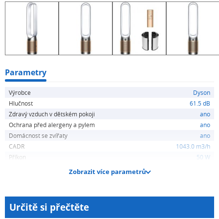
350° oscilace
Parametry
Výrobce
Dyson
Hlučnost
61.5 dB
Zdravý vzduch v dětském pokoji
ano
Ochrana před alergeny a pylem
ano
Domácnost se zvířaty
ano
CADR
1043.0 m3/h
Příkon
50 W
Zobrazit více parametrů
Určitě si přečtěte