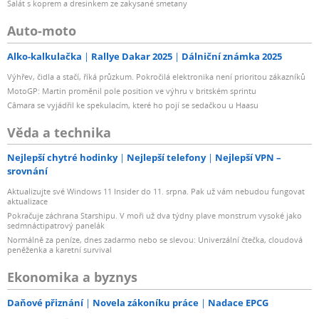
Salát s koprem a dresinkem ze zakysané smetany
Auto-moto
Alko-kalkulačka
Rallye Dakar 2025
Dálniční známka 2025
Výhřev, čidla a stačí, říká průzkum. Pokročilá elektronika není prioritou zákazníků
MotoGP: Martin proměnil pole position ve výhru v britském sprintu
Câmara se vyjádřil ke spekulacím, které ho pojí se sedačkou u Haasu
Věda a technika
Nejlepší chytré hodinky
Nejlepší telefony
Nejlepší VPN –
srovnání
Aktualizujte své Windows 11 Insider do 11. srpna. Pak už vám nebudou fungovat
aktualizace
Pokračuje záchrana Starshipu. V moři už dva týdny plave monstrum vysoké jako
sedmnáctipatrový panelák
Normálně za peníze, dnes zadarmo nebo se slevou: Univerzální čtečka, cloudová
peněženka a karetní survival
Ekonomika a byznys
Daňové přiznání
Novela zákoníku práce
Nadace EPCG