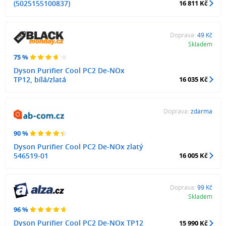
(5025155100837)
16 811 Kč
Doprava:
49 Kč
Skladem
75 %
Dyson Purifier Cool PC2 De-NOx
TP12, bílá/zlatá
16 035 Kč
Doprava:
zdarma
90 %
Dyson Purifier Cool PC2 De-NOx zlatý
546519-01
16 005 Kč
Doprava:
99 Kč
Skladem
96 %
Dyson Purifier Cool PC2 De-NOx TP12
15 990 Kč