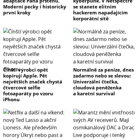
adaptace Pána prstenů.
kyberpunk. V Netspectre
Moderní pecky i historicky
se stanete elitním
první kroky
hackerem napadajícím
korporátní sítě
Čínští výrobci opět
Normálně za peníze, dnes
kopírují Apple. Pět
zadarmo nebo se slevou:
největších značek chystá
Univerzální čtečka,
čtvercové selfie
cloudová peněženka
fotoaparáty po vzoru
a karetní survival
iPhonu