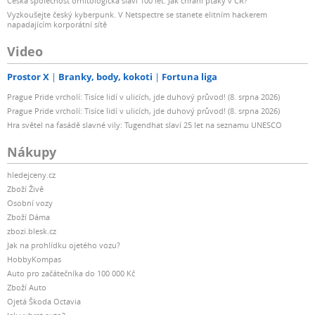
Česká společnost ornitologická slaví 100 let: Jak chrání ptáky v ČR?
Vyzkoušejte český kyberpunk. V Netspectre se stanete elitním hackerem
napadajícím korporátní sítě
Video
Prostor X
Branky, body, kokoti
Fortuna liga
Prague Pride vrcholí: Tisíce lidí v ulicích, jde duhový průvod! (8. srpna 2026)
Prague Pride vrcholí: Tisíce lidí v ulicích, jde duhový průvod! (8. srpna 2026)
Hra světel na fasádě slavné vily: Tugendhat slaví 25 let na seznamu UNESCO
Nákupy
hledejceny.cz
Zboží Živě
Osobní vozy
Zboží Dáma
zbozi.blesk.cz
Jak na prohlídku ojetého vozu?
HobbyKompas
Auto pro začátečníka do 100 000 Kč
Zboží Auto
Ojetá Škoda Octavia