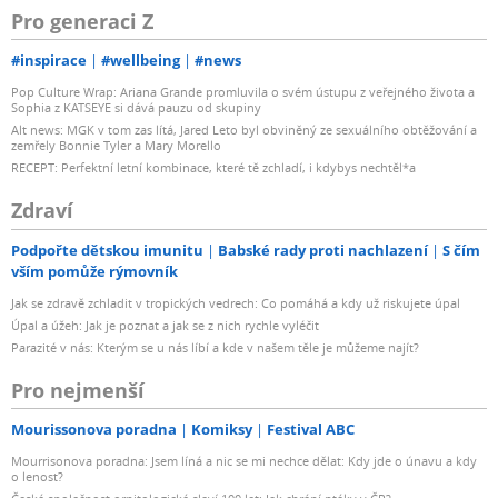
Pro generaci Z
#inspirace
#wellbeing
#news
Pop Culture Wrap: Ariana Grande promluvila o svém ústupu z veřejného života a
Sophia z KATSEYE si dává pauzu od skupiny
Alt news: MGK v tom zas lítá, Jared Leto byl obviněný ze sexuálního obtěžování a
zemřely Bonnie Tyler a Mary Morello
RECEPT: Perfektní letní kombinace, které tě zchladí, i kdybys nechtěl*a
Zdraví
Podpořte dětskou imunitu
Babské rady proti nachlazení
S čím
vším pomůže rýmovník
Jak se zdravě zchladit v tropických vedrech: Co pomáhá a kdy už riskujete úpal
Úpal a úžeh: Jak je poznat a jak se z nich rychle vyléčit
Parazité v nás: Kterým se u nás líbí a kde v našem těle je můžeme najít?
Pro nejmenší
Mourissonova poradna
Komiksy
Festival ABC
Mourrisonova poradna: Jsem líná a nic se mi nechce dělat: Kdy jde o únavu a kdy
o lenost?