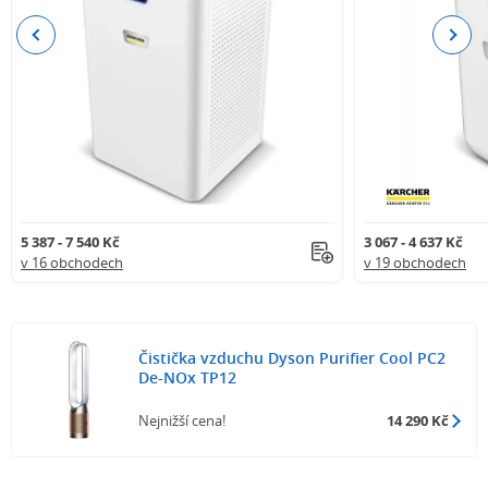
Previous
Next
5 387 - 7 540 Kč
3 067 - 4 637 Kč
v 16 obchodech
v 19 obchodech
Čistička vzduchu Dyson Purifier Cool PC2
De-NOx TP12
Nejnižší cena!
14 290 Kč