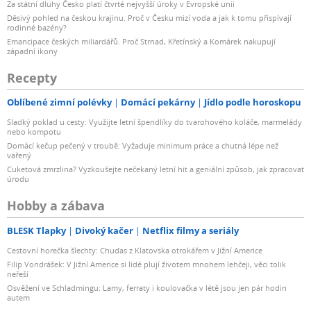
Za státní dluhy Česko platí čtvrté nejvyšší úroky v Evropské unii
Děsivý pohled na českou krajinu. Proč v Česku mizí voda a jak k tomu přispívají
rodinné bazény?
Emancipace českých miliardářů. Proč Strnad, Křetínský a Komárek nakupují
západní ikony
Recepty
Oblíbené zimní polévky
Domácí pekárny
Jídlo podle horoskopu
Sladký poklad u cesty: Využijte letní špendlíky do tvarohového koláče, marmelády
nebo kompotu
Domácí kečup pečený v troubě: Vyžaduje minimum práce a chutná lépe než
vařený
Cuketová zmrzlina? Vyzkoušejte nečekaný letní hit a geniální způsob, jak zpracovat
úrodu
Hobby a zábava
BLESK Tlapky
Divoký kačer
Netflix filmy a seriály
Cestovní horečka šlechty: Chuďas z Klatovska otrokářem v Jižní Americe
Filip Vondrášek: V Jižní Americe si lidé plují životem mnohem lehčeji, věci tolik
neřeší
Osvěžení ve Schladmingu: Lamy, ferraty i koulovačka v létě jsou jen pár hodin
autem