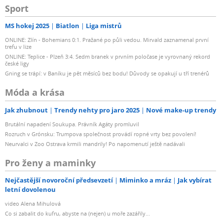
Sport
MS hokej 2025
Biatlon
Liga mistrů
ONLINE: Zlín - Bohemians 0:1. Pražané po půli vedou. Mirvald zaznamenal první
trefu v lize
ONLINE: Teplice - Plzeň 3:4. Sedm branek v prvním poločase je vyrovnaný rekord
české ligy
Gning se trápí: v Baníku je pět měsíců bez bodu! Důvody se opakují u tří trenérů
Móda a krása
Jak zhubnout
Trendy nehty pro jaro 2025
Nové make-up trendy
Brutální napadení Soukupa. Právník Agáty promluvil
Rozruch v Grónsku: Trumpova společnost provádí ropné vrty bez povolení!
Neurvalci v Zoo Ostrava krmili mandrily! Po napomenutí ještě nadávali
Pro ženy a maminky
Nejčastější novoroční předsevzetí
Miminko a mráz
Jak vybírat
letní dovolenou
video Alena Mihulová
Co si zabalit do kufru, abyste na (nejen) u moře zazářily...