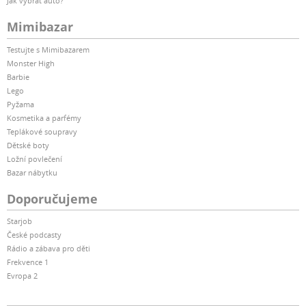
Jak vybrat auto?
Mimibazar
Testujte s Mimibazarem
Monster High
Barbie
Lego
Pyžama
Kosmetika a parfémy
Teplákové soupravy
Dětské boty
Ložní povlečení
Bazar nábytku
Doporučujeme
Starjob
České podcasty
Rádio a zábava pro děti
Frekvence 1
Evropa 2