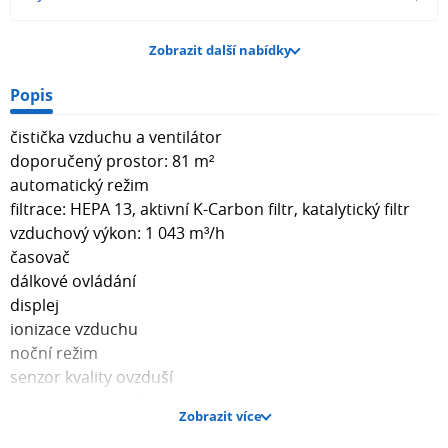
Zobrazit další nabídky
Popis
čistička vzduchu a ventilátor
doporučený prostor: 81 m²
automatický režim
filtrace: HEPA 13, aktivní K-Carbon filtr, katalytický filtr
vzduchový výkon: 1 043 m³/h
časovač
dálkové ovládání
displej
ionizace vzduchu
noční režim
senzor kvality ovzduší
mobilní aplikace Dyson Link
Zobrazit více
technologie Air Multiplier™