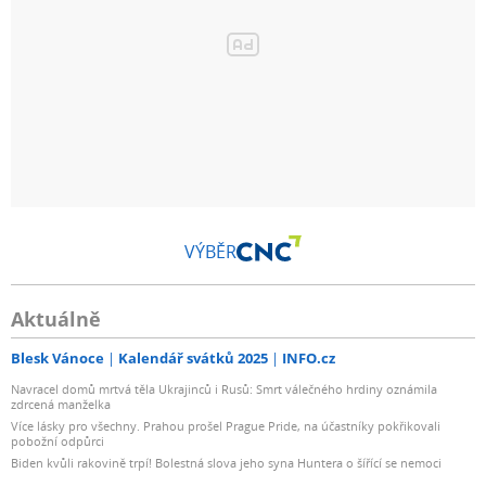
VÝBĚR
Aktuálně
Blesk Vánoce
Kalendář svátků 2025
INFO.cz
Navracel domů mrtvá těla Ukrajinců i Rusů: Smrt válečného hrdiny oznámila
zdrcená manželka
Více lásky pro všechny. Prahou prošel Prague Pride, na účastníky pokřikovali
pobožní odpůrci
Biden kvůli rakovině trpí! Bolestná slova jeho syna Huntera o šířící se nemoci