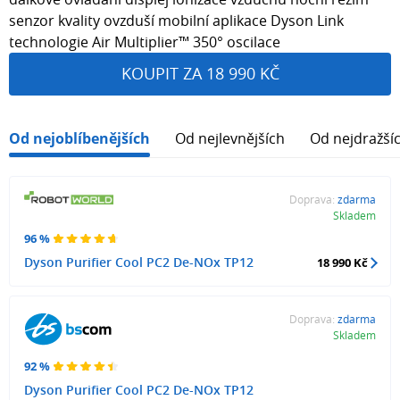
senzor kvality ovzduší mobilní aplikace Dyson Link
technologie Air Multiplier™ 350° oscilace
KOUPIT ZA 18 990 KČ
Od nejoblíbenějších
Od nejlevnějších
Od nejdražší
Doprava:
zdarma
Skladem
96 %
Dyson Purifier Cool PC2 De-NOx TP12
18 990 Kč
Doprava:
zdarma
Skladem
92 %
Dyson Purifier Cool PC2 De-NOx TP12