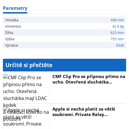
• Rozměry: šířka 623 mm, výška: 755 mm, hloubka: 498
mm
Parametry
• Hmotnost: 42,6 kg
Hloubka
498 mm
Hmotnost
42.6 kg
Šířka
623 mm
Výška
755 mm
Výrobce
EAW
Určitě si přečtěte
CMF Clip Pro se připnou přímo na
ucho. Otevřená sluchátka...
Apple si nechá platit za větší
soukromí. Private Relay...