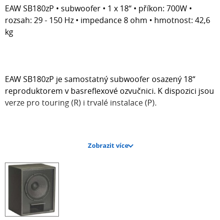
EAW SB180zP • subwoofer • 1 x 18“ • příkon: 700W •
rozsah: 29 - 150 Hz • impedance 8 ohm • hmotnost: 42,6
kg
EAW SB180zP je samostatný subwoofer osazený 18“
reproduktorem v basreflexové ozvučnici. K dispozici jsou
verze pro touring (R) i trvalé instalace (P).
Zobrazit více
Specifikace:
• Subwoofer 1x18“
• Rozsah: 29 – 150 Hz
• Max SPL: 128 dB
• Impedance: 8 ohm
• Příkon: 700W