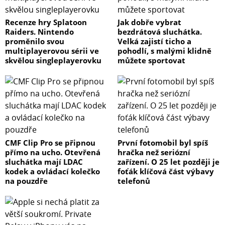
Recenze hry Splatoon
Jak dobře vybrat
Raiders. Nintendo
bezdrátová sluchátka.
proměnilo svou
Velká zajistí ticho a
multiplayerovou sérii ve
pohodlí, s malými klidně
skvělou singleplayerovku
můžete sportovat
CMF Clip Pro se připnou
První fotomobil byl spíš
přímo na ucho. Otevřená
hračka než seriózní
sluchátka mají LDAC
zařízení. O 25 let později je
kodek a ovládací kolečko
foťák klíčová část výbavy
na pouzdře
telefonů