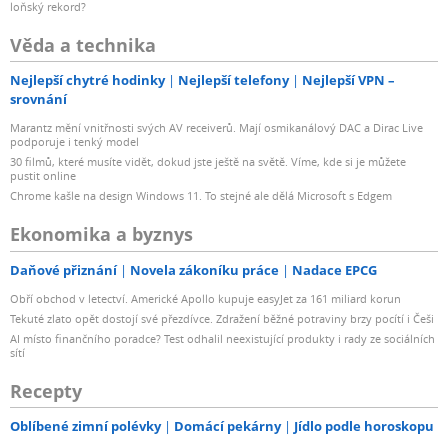
loňský rekord?
Věda a technika
Nejlepší chytré hodinky
Nejlepší telefony
Nejlepší VPN –
srovnání
Marantz mění vnitřnosti svých AV receiverů. Mají osmikanálový DAC a Dirac Live
podporuje i tenký model
30 filmů, které musíte vidět, dokud jste ještě na světě. Víme, kde si je můžete
pustit online
Chrome kašle na design Windows 11. To stejné ale dělá Microsoft s Edgem
Ekonomika a byznys
Daňové přiznání
Novela zákoníku práce
Nadace EPCG
Obří obchod v letectví. Americké Apollo kupuje easyJet za 161 miliard korun
Tekuté zlato opět dostojí své přezdívce. Zdražení běžné potraviny brzy pocítí i Češi
AI místo finančního poradce? Test odhalil neexistující produkty i rady ze sociálních
sítí
Recepty
Oblíbené zimní polévky
Domácí pekárny
Jídlo podle horoskopu