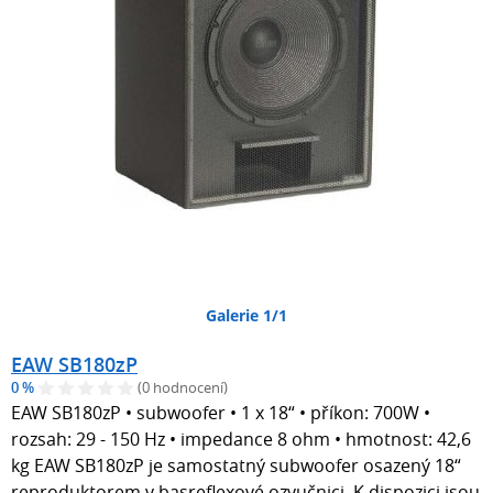
Galerie 1/1
EAW SB180zP
0 %
(0 hodnocení)
EAW SB180zP • subwoofer • 1 x 18“ • příkon: 700W •
rozsah: 29 - 150 Hz • impedance 8 ohm • hmotnost: 42,6
kg EAW SB180zP je samostatný subwoofer osazený 18“
reproduktorem v basreflexové ozvučnici. K dispozici jsou