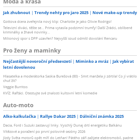
Móda a krása
Jak zhubnout
Trendy nehty pro jaro 2025
Nové make-up trendy
Gottova dcera zveřejnila nový klip: Charlotte je jako Olivie Rodrigo!
Televizní diváci, těšte se... Prima vytasila podzimní trumfy! Další Zrádci, oblíbené
kriminálky a žhavé novinky...
Milionový spor s DPP uzavřen? Nejvyšší soud odmítl dovolání Rencaru
Pro ženy a maminky
Nejčastější novoroční předsevzetí
Miminko a mráz
Jak vybírat
letní dovolenou
Hlasatelka a moderátorka Saskia Burešová (80) - Smrt manžela ji zdrtila! Co jí vrátilo
chuť žít?
Veggie Burritos
KVÍZ: Rafťáci. Otestujte své znalosti kultovní letní komedie
Auto-moto
Alko-kalkulačka
Rallye Dakar 2025
Dálniční známka 2025
Dacia, Ford i Suzuki zastavují linky. Vyschlý Dunaj drtí energetiku Balkánu
Vítězové a poražení po první polovině sezóny 2026
Jízdy Světa motorů opět míří do Letňan! Pátého září zažijete elektromobil, padne