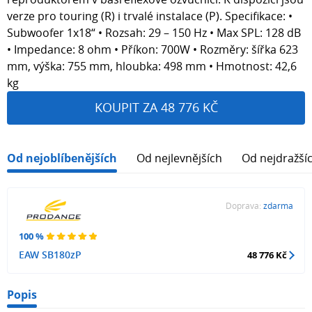
verze pro touring (R) i trvalé instalace (P). Specifikace: •
Subwoofer 1x18“ • Rozsah: 29 – 150 Hz • Max SPL: 128 dB
• Impedance: 8 ohm • Příkon: 700W • Rozměry: šířka 623
mm, výška: 755 mm, hloubka: 498 mm • Hmotnost: 42,6
kg
KOUPIT ZA 48 776 KČ
Od nejoblíbenějších
Od nejlevnějších
Od nejdražší
Doprava:
zdarma
100 %
EAW SB180zP
48 776 Kč
Popis