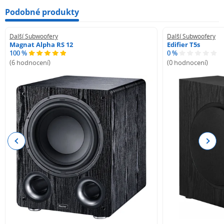
Podobné produkty
Další Subwoofery
Další Subwoofery
Magnat Alpha RS 12
Edifier T5s
100 %
0 %
(6 hodnocení)
(0 hodnocení)
Previous
Next