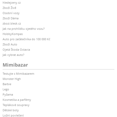
hledejceny.cz
Zboží Živě
Osobní vozy
Zboží Dáma
zbozi.blesk.cz
Jak na prohlídku ojetého vozu?
HobbyKompas
Auto pro začátečníka do 100 000 Kč
Zboží Auto
Ojetá Škoda Octavia
Jak vybrat auto?
Mimibazar
Testujte s Mimibazarem
Monster High
Barbie
Lego
Pyžama
Kosmetika a parfémy
Teplákové soupravy
Dětské boty
Ložní povlečení