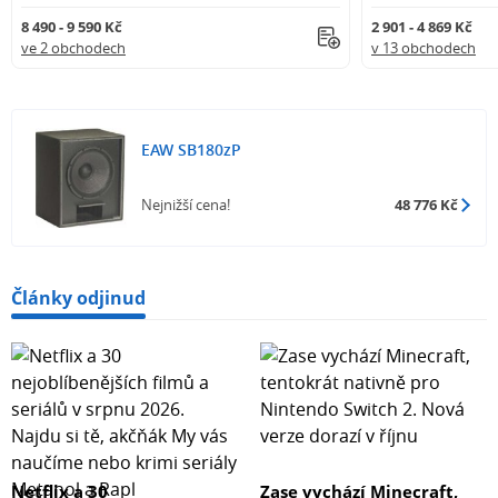
8 490 - 9 590 Kč
2 901 - 4 869 Kč
ve 2 obchodech
v 13 obchodech
EAW SB180zP
Nejnižší cena!
48 776 Kč
Články odjinud
Netflix a 30
Zase vychází Minecraft,