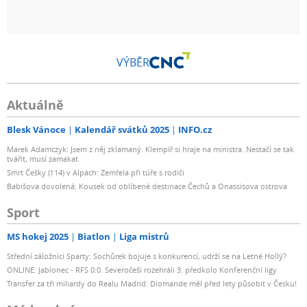
VÝBĚR
Aktuálně
Blesk Vánoce
Kalendář svátků 2025
INFO.cz
Marek Adamczyk: Jsem z něj zklamaný. Klempíř si hraje na ministra. Nestačí se tak
tvářit, musí zamakat
Smrt Češky (†14) v Alpách: Zemřela při túře s rodiči
Babišova dovolená: Kousek od oblíbené destinace Čechů a Onassisova ostrova
Sport
MS hokej 2025
Biatlon
Liga mistrů
Střední záložníci Sparty: Sochůrek bojuje s konkurencí, udrží se na Letné Hollý?
ONLINE: Jablonec - RFS 0:0. Severočeši rozehráli 3. předkolo Konferenční ligy
Transfer za tři miliardy do Realu Madrid: Diomande měl před lety působit v Česku!