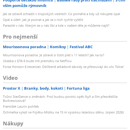
vším pomůže rýmovník
Jak se zdravě zchladit v tropických vedrech: Co pomáhá a kdy už riskujete úpal
Úpal a úžeh: Jak je poznat a jak se z nich rychle vyléčit
Parazité v nás: Kterým se u nás líbí a kde v našem těle je můžeme najít?
Pro nejmenší
Mourissonova poradna
Komiksy
Festival ABC
Mourrisonova poradna: Je zdravé si čistit pleť v 11 letech? Jak na to?
Ukázka z GTA 6 bude mít premiéru na Netflixu
Forza Horizon 6 (recenze): Oblíbené arkádové závody se přesouvají do ulic Tokia!
Video
Prostor X
Branky, body, kokoti
Fortuna liga
Tvůrci StarDance o změnách: Proč budou porotci opět čtyři a čím přesvědčila
Burkiewiczová?
František Laurin pohřeb
Ochmelka vylezl ve Frýdku-Místku na 15 m vysokou lezeckou stěnu. (srpen 2026)
Nákupy