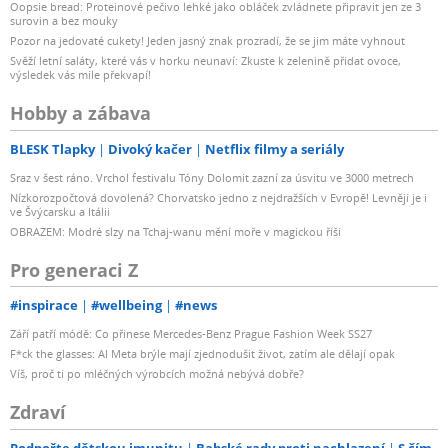
Oopsie bread: Proteinové pečivo lehké jako obláček zvládnete připravit jen ze 3
surovin a bez mouky
Pozor na jedovaté cukety! Jeden jasný znak prozradí, že se jim máte vyhnout
Svěží letní saláty, které vás v horku neunaví: Zkuste k zelenině přidat ovoce,
výsledek vás mile překvapí!
Hobby a zábava
BLESK Tlapky
Divoký kačer
Netflix filmy a seriály
Sraz v šest ráno. Vrchol festivalu Tóny Dolomit zazní za úsvitu ve 3000 metrech
Nízkorozpočtová dovolená? Chorvatsko jedno z nejdražších v Evropě! Levněji je i
ve Švýcarsku a Itálii
OBRAZEM: Modré slzy na Tchaj-wanu mění moře v magickou říši
Pro generaci Z
#inspirace
#wellbeing
#news
Září patří módě: Co přinese Mercedes-Benz Prague Fashion Week SS27
F*ck the glasses: AI Meta brýle mají zjednodušit život, zatím ale dělají opak
Víš, proč ti po mléčných výrobcích možná nebývá dobře?
Zdraví
Podpořte dětskou imunitu
Babské rady proti nachlazení
S čím