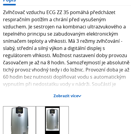
Zvlhčovač vzduchu ECG ZZ 35 pomáhá předcházet
respiračním potížím a chrání před vysušeným
vzduchem. Je sestrojen na kombinaci ultrazvukového a
tepelného principu se zabudovaným elektronickým
snímačem teploty a vlhkosti. Má 3 režimy zvlhčování -
slabý, střední a silný výkon a digitální displej s
regulátorem vlhkosti. Možnost nastavení doby provozu
časovačem je až na 8 hodin. Samozřejmostí je absolutně
tichý provoz vhodný tedy i do ložnic. Provozní doba je až
60 hodin bez nutnosti doplňovat vodu s automatickým
vypnutím při nedostatku vody v nádrži. Součástí je
speciální filtr zamezující tvorbě vodního kamene.
Zobrazit více