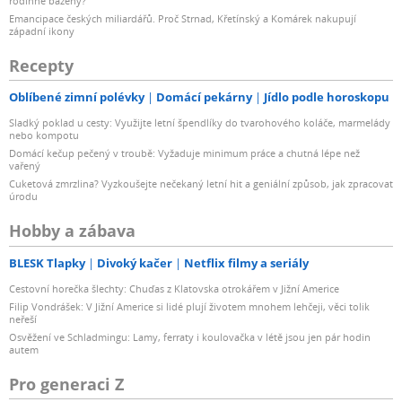
rodinné bazény?
Emancipace českých miliardářů. Proč Strnad, Křetínský a Komárek nakupují
západní ikony
Recepty
Oblíbené zimní polévky
Domácí pekárny
Jídlo podle horoskopu
Sladký poklad u cesty: Využijte letní špendlíky do tvarohového koláče, marmelády
nebo kompotu
Domácí kečup pečený v troubě: Vyžaduje minimum práce a chutná lépe než
vařený
Cuketová zmrzlina? Vyzkoušejte nečekaný letní hit a geniální způsob, jak zpracovat
úrodu
Hobby a zábava
BLESK Tlapky
Divoký kačer
Netflix filmy a seriály
Cestovní horečka šlechty: Chuďas z Klatovska otrokářem v Jižní Americe
Filip Vondrášek: V Jižní Americe si lidé plují životem mnohem lehčeji, věci tolik
neřeší
Osvěžení ve Schladmingu: Lamy, ferraty i koulovačka v létě jsou jen pár hodin
autem
Pro generaci Z