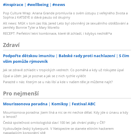
#inspirace
#wellbeing
#news
Pop Culture Wrap: Ariana Grande promluvila o svém ústupu z veřejného života a
Sophia z KATSEYE si dává pauzu od skupiny
Alt news: MGK v tom zas lítá, Jared Leto byl obviněný ze sexuálního obtěžování a
zemřely Bonnie Tyler a Mary Morello
RECEPT: Perfektní letní kombinace, které tě zchladí, i kdybys nechtěl*a
Zdraví
Podpořte dětskou imunitu
Babské rady proti nachlazení
S čím
vším pomůže rýmovník
Jak se zdravě zchladit v tropických vedrech: Co pomáhá a kdy už riskujete úpal
Úpal a úžeh: Jak je poznat a jak se z nich rychle vyléčit
Parazité v nás: Kterým se u nás líbí a kde v našem těle je můžeme najít?
Pro nejmenší
Mourissonova poradna
Komiksy
Festival ABC
Mourrisonova poradna: Jsem líná a nic se mi nechce dělat: Kdy jde o únavu a kdy
o lenost?
Česká společnost ornitologická slaví 100 let: Jak chrání ptáky v ČR?
Vyzkoušejte český kyberpunk. V Netspectre se stanete elitním hackerem
napadajícím korporátní sítě