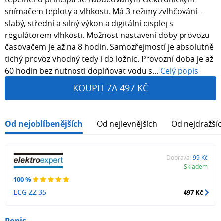
snímačem teploty a vlhkosti. Má 3 režimy zvlhčování -
slabý, střední a silný výkon a digitální displej s
regulátorem vlhkosti. Možnost nastavení doby provozu
časovačem je až na 8 hodin. Samozřejmostí je absolutně
tichý provoz vhodný tedy i do ložnic. Provozní doba je až
60 hodin bez nutnosti doplňovat vodu s...
Celý popis
KOUPIT ZA 497 KČ
Od nejoblíbenějších
Od nejlevnějších
Od nejdražší
Doprava:
99 Kč
Skladem
100 %
ECG ZZ 35
497 Kč
Popis