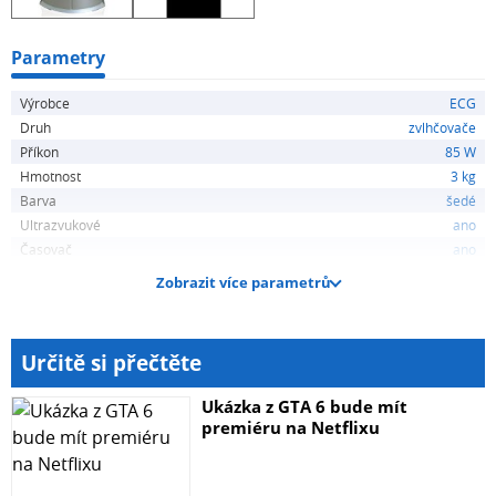
Parametry
Výrobce
ECG
Druh
zvlhčovače
Příkon
85 W
Hmotnost
3 kg
Barva
šedé
Ultrazvukové
ano
Časovač
ano
Zobrazit více parametrů
Určitě si přečtěte
Ukázka z GTA 6 bude mít
premiéru na Netflixu