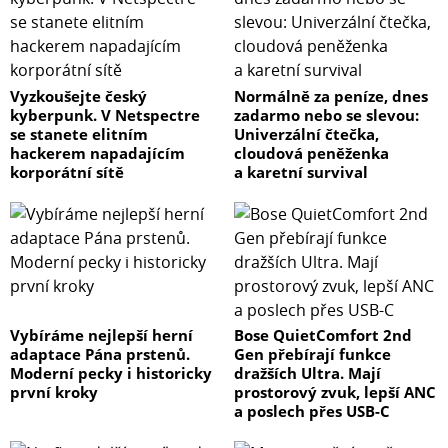
Vyzkoušejte český
Normálně za peníze, dnes
kyberpunk. V Netspectre
zadarmo nebo se slevou:
se stanete elitním
Univerzální čtečka,
hackerem napadajícím
cloudová peněženka
korporátní sítě
a karetní survival
Vybíráme nejlepší herní
Bose QuietComfort 2nd
adaptace Pána prstenů.
Gen přebírají funkce
Moderní pecky i historicky
dražších Ultra. Mají
první kroky
prostorový zvuk, lepší ANC
a poslech přes USB-C