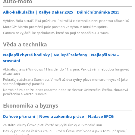
Auto-moto
Alko-kalkulačka
Rallye Dakar 2025
Dálniční známka 2025
Výhřev, čidla a stačí, říká průzkum. Pokročilá elektronika není prioritou zákazníků
MotoGP: Martin proměnil pole position ve výhru v britském sprintu
Câmara se vyjádřil ke spekulacím, které ho pojí se sedačkou u Haasu
Věda a technika
Nejlepší chytré hodinky
Nejlepší telefony
Nejlepší VPN –
srovnání
Aktualizujte své Windows 11 Insider do 11. srpna. Pak už vám nebudou fungovat
aktualizace
Pokračuje záchrana Starshipu. V moři už dva týdny plave monstrum vysoké jako
sedmnáctipatrový panelák
Normálně za peníze, dnes zadarmo nebo se slevou: Univerzální čtečka, cloudová
peněženka a karetní survival
Ekonomika a byznys
Daňové přiznání
Novela zákoníku práce
Nadace EPCG
Za státní dluhy Česko platí čtvrté nejvyšší úroky v Evropské unii
Děsivý pohled na českou krajinu. Proč v Česku mizí voda a jak k tomu přispívají