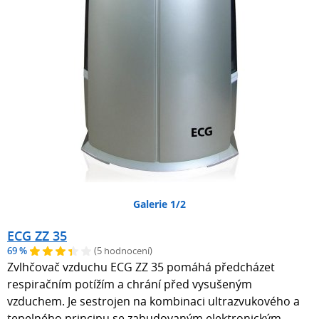
Galerie 1/2
ECG ZZ 35
69 %
(5 hodnocení)
Zvlhčovač vzduchu ECG ZZ 35 pomáhá předcházet
respiračním potížím a chrání před vysušeným
vzduchem. Je sestrojen na kombinaci ultrazvukového a
tepelného principu se zabudovaným elektronickým