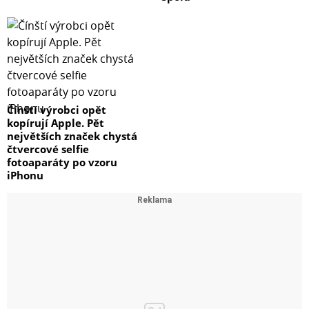
Čínští výrobci opět
kopírují Apple. Pět
největších značek chystá
čtvercové selfie
fotoaparáty po vzoru
iPhonu