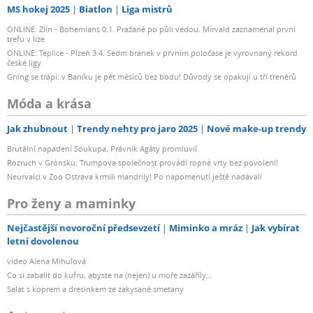
MS hokej 2025
Biatlon
Liga mistrů
ONLINE: Zlín - Bohemians 0:1. Pražané po půli vedou. Mirvald zaznamenal první
trefu v lize
ONLINE: Teplice - Plzeň 3:4. Sedm branek v prvním poločase je vyrovnaný rekord
české ligy
Gning se trápí: v Baníku je pět měsíců bez bodu! Důvody se opakují u tří trenérů
Móda a krása
Jak zhubnout
Trendy nehty pro jaro 2025
Nové make-up trendy
Brutální napadení Soukupa. Právník Agáty promluvil
Rozruch v Grónsku: Trumpova společnost provádí ropné vrty bez povolení!
Neurvalci v Zoo Ostrava krmili mandrily! Po napomenutí ještě nadávali
Pro ženy a maminky
Nejčastější novoroční předsevzetí
Miminko a mráz
Jak vybírat
letní dovolenou
video Alena Mihulová
Co si zabalit do kufru, abyste na (nejen) u moře zazářily...
Salát s koprem a dresinkem ze zakysané smetany