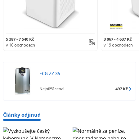
5 387 - 7 540 Kč
3 067 - 4 637 Kč
v 16 obchodech
v 19 obchodech
ECG ZZ 35
Nejnižší cena!
497 Kč
Články odjinud