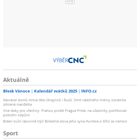
VÝBĚR
Aktuálně
Blesk Vánoce
Kalendář svátků 2025
INFO.cz
Navracel domů mrtvá těla Ukrajinců i Rusů: Smrt válečného hrdiny oznámila
zdrcená manželka
Více lásky pro všechny. Prahou prošel Prague Pride, na účastníky pokřikovali
pobožní odpůrci
Biden kvůli rakovině trpí! Bolestná slova jeho syna Huntera o šířící se nemoci
Sport