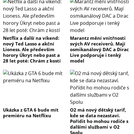
Netflix a další na víkend:
Marantz mění vnitřnosti
nový Ted Lasso a akční
svých AV receiverů. Mají
Lioness. Ale především
osmikanálový DAC a Dirac
horory Úkryt nebo past a
Live podporuje i tenký
28 let poté: Chrám z kostí
model
Ukázka z GTA 6 bude mít
O2 má nový dětský tarif,
premiéru na Netflixu
kde se data nezastaví.
Pořídit ho mohou rodiče s
dalšími službami v O2
Spolu