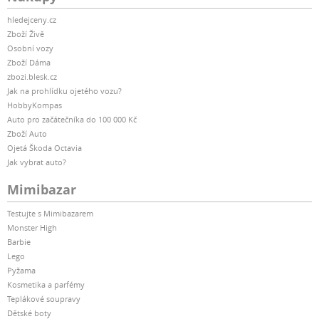
hledejceny.cz
Zboží Živě
Osobní vozy
Zboží Dáma
zbozi.blesk.cz
Jak na prohlídku ojetého vozu?
HobbyKompas
Auto pro začátečníka do 100 000 Kč
Zboží Auto
Ojetá Škoda Octavia
Jak vybrat auto?
Mimibazar
Testujte s Mimibazarem
Monster High
Barbie
Lego
Pyžama
Kosmetika a parfémy
Teplákové soupravy
Dětské boty