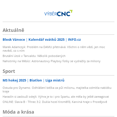
VÝBĚR
Aktuálně
Blesk Vánoce
Kalendář svátků 2025
INFO.cz
Marek Adamczyk: Problém na DAMU přetrvává. Všichni o něm vědí, jen moc
nevědí, co s ním
Brutální útok v Tanvaldu: Několik pobodaných
Nahotinky na Měsíci: Astronautovy Playboy fotky se vydražily za miliony
Sport
MS hokej 2025
Biatlon
Liga mistrů
Ostuda pro Dynamo. Odhlášení béčka za půl milionu, majitelka odmítla nabídku
kraje
Haraslín si zaslouží odejít. Výhra je to i pro Spartu, ale měla by ještě zareagovat
ONLINE: Slavia B - Třinec 3:2. Dukla hostí Kroměříž, Karviná hraje v Prostějově
Móda a krása