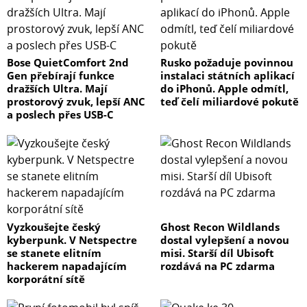
Bose QuietComfort 2nd
Rusko požaduje povinnou
Gen přebírají funkce
instalaci státních aplikací
dražších Ultra. Mají
do iPhonů. Apple odmítl,
prostorový zvuk, lepší ANC
teď čelí miliardové pokutě
a poslech přes USB-C
Vyzkoušejte český
Ghost Recon Wildlands
kyberpunk. V Netspectre
dostal vylepšení a novou
se stanete elitním
misi. Starší díl Ubisoft
hackerem napadajícím
rozdává na PC zdarma
korporátní sítě