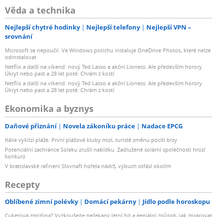
Věda a technika
Nejlepší chytré hodinky
Nejlepší telefony
Nejlepší VPN –
srovnání
Microsoft se nepoučil. Ve Windows potichu instaluje OneDrive Photos, které nelze
odinstalovat
Netflix a další na víkend: nový Ted Lasso a akční Lioness. Ale především horory
Úkryt nebo past a 28 let poté: Chrám z kostí
Netflix a další na víkend: nový Ted Lasso a akční Lioness. Ale především horory
Úkryt nebo past a 28 let poté: Chrám z kostí
Ekonomika a byznys
Daňové přiznání
Novela zákoníku práce
Nadace EPCG
Itálie vyklízí pláže. První plážové kluby mizí, turisté změnu pocítí brzy
Potenciální zachránce Soleku zrušil nabídku. Zadlužené solární společnosti hrozí
konkurz
V bratislavské rafinerii Slovnaft hořela nádrž, výbuch otřásl okolím
Recepty
Oblíbené zimní polévky
Domácí pekárny
Jídlo podle horoskopu
Cuketová zmrzlina? Vyzkoušejte nečekaný letní hit a geniální způsob, jak zpracovat