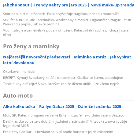
Jak zhubnout
Trendy nehty pro jaro 2025
Nové make-up trendy
Smrt na silnici v Letňanech: Policie vyšetřuje tragickou nehodu motorkáře
Sex, fetiš, BDSM, ale i přednášky, workshopy a market. Organizátor Prague Fetish
Weekendu popsal, jak akce probíhá
Vodní zdroje a zemědělská půda v ohrožení: Katastrofální sucha přicházejí stále
dříve
Pro ženy a maminky
Nejčastější novoroční předsevzetí
Miminko a mráz
Jak vybírat
letní dovolenou
Okurková limonáda
RECEPT: Kynutý švestkový koláč s drobenkou. Klasika, se kterou zabodujete
Tohle nikdy neříkejte! Slova, kterými rodiče dětem ubližují ze všeho nejvíc
Auto-moto
Alko-kalkulačka
Rallye Dakar 2025
Dálniční známka 2025
MotoGP: Páteční program ve Velké Británii uzavřel rekordním časem Bezzecchi
Další klasická corvette s dobrými jízdními vlastnostmi? Mitsuoka znovu využije
legendární MX-5
Problémy Cadillacu s brzdami souvisí podle Bottase s jejich chlazením