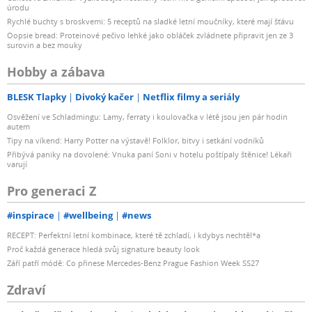
úrodu
Rychlé buchty s broskvemi: 5 receptů na sladké letní moučníky, které mají šťávu
Oopsie bread: Proteinové pečivo lehké jako obláček zvládnete připravit jen ze 3
surovin a bez mouky
Hobby a zábava
BLESK Tlapky
Divoký kačer
Netflix filmy a seriály
Osvěžení ve Schladmingu: Lamy, ferraty i koulovačka v létě jsou jen pár hodin
autem
Tipy na víkend: Harry Potter na výstavě! Folklor, bitvy i setkání vodníků
Přibývá paniky na dovolené: Vnuka paní Soni v hotelu poštípaly štěnice! Lékaři
varují
Pro generaci Z
#inspirace
#wellbeing
#news
RECEPT: Perfektní letní kombinace, které tě zchladí, i kdybys nechtěl*a
Proč každá generace hledá svůj signature beauty look
Září patří módě: Co přinese Mercedes-Benz Prague Fashion Week SS27
Zdraví