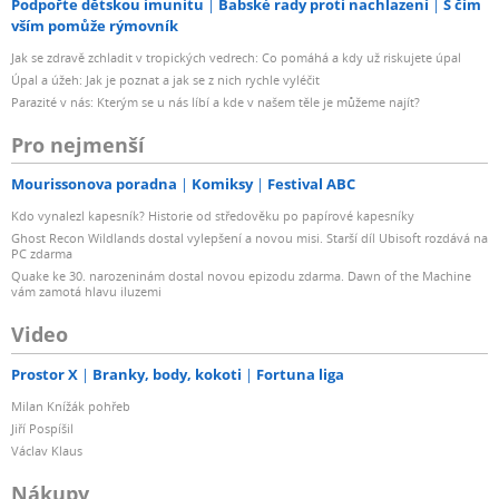
Podpořte dětskou imunitu
Babské rady proti nachlazení
S čím
vším pomůže rýmovník
Jak se zdravě zchladit v tropických vedrech: Co pomáhá a kdy už riskujete úpal
Úpal a úžeh: Jak je poznat a jak se z nich rychle vyléčit
Parazité v nás: Kterým se u nás líbí a kde v našem těle je můžeme najít?
Pro nejmenší
Mourissonova poradna
Komiksy
Festival ABC
Kdo vynalezl kapesník? Historie od středověku po papírové kapesníky
Ghost Recon Wildlands dostal vylepšení a novou misi. Starší díl Ubisoft rozdává na
PC zdarma
Quake ke 30. narozeninám dostal novou epizodu zdarma. Dawn of the Machine
vám zamotá hlavu iluzemi
Video
Prostor X
Branky, body, kokoti
Fortuna liga
Milan Knížák pohřeb
Jiří Pospíšil
Václav Klaus
Nákupy