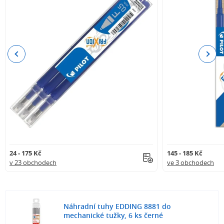
Previous
Next
24 - 175 Kč
145 - 185 Kč
v 23 obchodech
ve 3 obchodech
Náhradní tuhy EDDING 8881 do
mechanické tužky, 6 ks černé