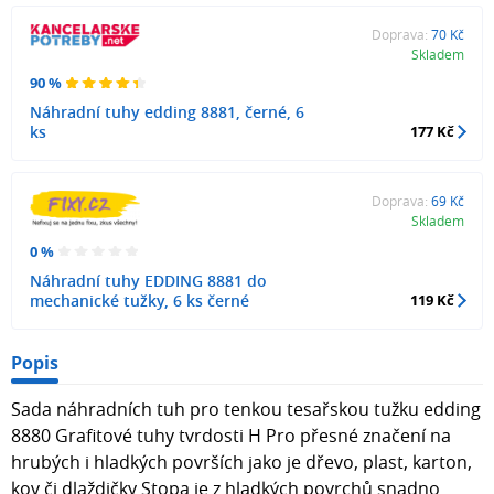
Doprava:
70 Kč
Skladem
90 %
Náhradní tuhy edding 8881, černé, 6
ks
177 Kč
Doprava:
69 Kč
Skladem
0 %
Náhradní tuhy EDDING 8881 do
mechanické tužky, 6 ks černé
119 Kč
Popis
Sada náhradních tuh pro tenkou tesařskou tužku edding
8880 Grafitové tuhy tvrdosti H Pro přesné značení na
hrubých i hladkých površích jako je dřevo, plast, karton,
kov či dlaždičky Stopa je z hladkých povrchů snadno