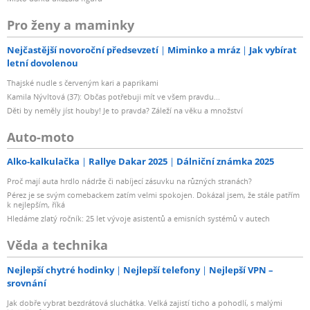
Pro ženy a maminky
Nejčastější novoroční předsevzetí
Miminko a mráz
Jak vybírat
letní dovolenou
Thajské nudle s červeným kari a paprikami
Kamila Nývltová (37): Občas potřebuji mít ve všem pravdu...
Děti by neměly jíst houby! Je to pravda? Záleží na věku a množství
Auto-moto
Alko-kalkulačka
Rallye Dakar 2025
Dálniční známka 2025
Proč mají auta hrdlo nádrže či nabíjecí zásuvku na různých stranách?
Pérez je se svým comebackem zatím velmi spokojen. Dokázal jsem, že stále patřím
k nejlepším, říká
Hledáme zlatý ročník: 25 let vývoje asistentů a emisních systémů v autech
Věda a technika
Nejlepší chytré hodinky
Nejlepší telefony
Nejlepší VPN –
srovnání
Jak dobře vybrat bezdrátová sluchátka. Velká zajistí ticho a pohodlí, s malými