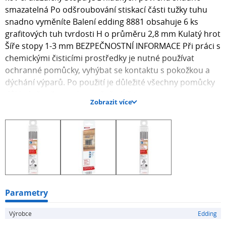
smazatelná Po odšroubování stiskací části tužky tuhu
snadno vyměníte Balení edding 8881 obsahuje 6 ks
grafitových tuh tvrdosti H o průměru 2,8 mm Kulatý hrot
Šíře stopy 1-3 mm BEZPEČNOSTNÍ INFORMACE Při práci s
chemickými čisticími prostředky je nutné používat
ochranné pomůcky, vyhýbat se kontaktu s pokožkou a
dýchání výparů. Po použití je důležité všechny pomůcky
důkladně vyčistit a bezpečně uložit.
Zobrazit více
Parametry
Výrobce
Edding