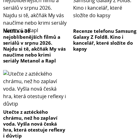
Netflix a 30
Recenze telefonu Samsung
nejoblíbenějších filmů a
Galaxy Z Fold8. Kino i
seriálů v srpnu 2026.
kancelář, které složíte do
Najdu si tě, akčňák My vás
kapsy
naučíme nebo krimi
seriály Metanol a Rapl
Utečte z aztéckého
chrámu, než ho zaplaví
voda. Vyšla nová česká
hra, která otestuje reflexy
i důvtip