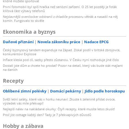
klidně můžete sportovat
První fotomobil byl spíš hračka než seriózní zařízení. O 25 let později je foťák
klíčová část výbavy telefonů
Nejslavnější overclocker odstranil z chladiče procesoru větrák a nasadil na něj
komín. Fungovalo to skvěle
Ekonomika a byznys
Daňové přiznání
Novela zákoníku práce
Nadace EPCG
Český byznysový tandem expanduje na Západ. Získal podíl v britské zbrojovce,
konkurentovi Explosie
Inflace klesla pod cíl, sazby přesto zůstanou. V Česku nyní rozhoduje jiné číslo
Dostali jste dům a chcete ho prodat? Pozor na detail, který vás bude stát majlant
na daních
Recepty
Oblíbené zimní polévky
Domácí pekárny
Jídlo podle horoskopu
Svěží letní saláty, které vás v horku neunaví: Zkuste k zelenině přidat ovoce,
výsledek vás mile překvapí!
Nejlepší nálev na nakládané okurky: Čtyři recepty, které musíte letos zkusit!
Proč jíst cottage každý den? Tady je 7 překvapivých důvodů
Hobby a zábava