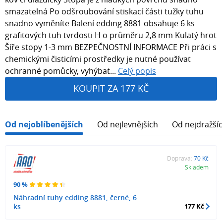
smazatelná Po odšroubování stiskací části tužky tuhu
snadno vyměníte Balení edding 8881 obsahuje 6 ks
grafitových tuh tvrdosti H o průměru 2,8 mm Kulatý hrot
Šíře stopy 1-3 mm BEZPEČNOSTNÍ INFORMACE Při práci s
chemickými čisticími prostředky je nutné používat
ochranné pomůcky, vyhýbat...
Celý popis
KOUPIT ZA 177 KČ
Od nejoblíbenějších
Od nejlevnějších
Od nejdražší
Doprava:
70 Kč
Skladem
90 %
Náhradní tuhy edding 8881, černé, 6
ks
177 Kč