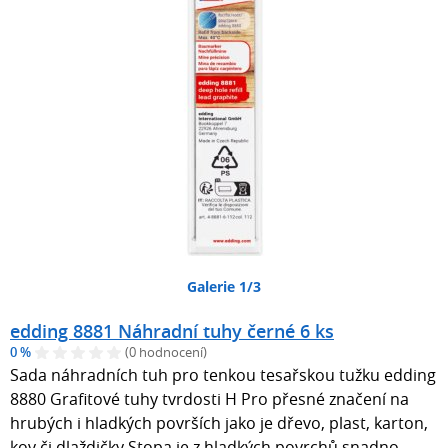
Galerie 1/3
edding 8881 Náhradní tuhy černé 6 ks
0 %
(0 hodnocení)
Sada náhradních tuh pro tenkou tesařskou tužku edding
8880 Grafitové tuhy tvrdosti H Pro přesné značení na
hrubých i hladkých površích jako je dřevo, plast, karton,
kov či dlaždičky Stopa je z hladkých povrchů snadno