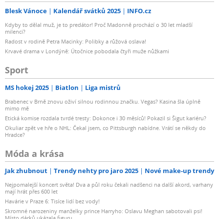
Blesk Vánoce
Kalendář svátků 2025
INFO.cz
Kdyby to dělal muž, je to predátor! Proč Madonně prochází o 30 let mladší
milenci?
Radost v rodině Petra Macinky: Polibky a růžová oslava!
Krvavé drama v Londýně: Útočnice pobodala čtyři muže nůžkami
Sport
MS hokej 2025
Biatlon
Liga mistrů
Brabenec v Brně znovu oživí silnou rodinnou značku. Vegas? Kasina šla úplně
mimo mě
Etická komise rozdala tvrdé tresty: Dokonce i 30 měsíců! Pokazil si Šigut kariéru?
Okuliar zpět ve hře o NHL: Čekal jsem, co Pittsburgh nabídne. Vrátí se někdy do
Hradce?
Móda a krása
Jak zhubnout
Trendy nehty pro jaro 2025
Nové make-up trendy
Nejpomalejší koncert světa! Dva a půl roku čekali nadšenci na další akord, varhany
mají hrát přes 600 let
Havárie v Praze 6: Tisíce lidí bez vody!
Skromné narozeniny manželky prince Harryho: Oslavu Meghan sabotovali psi!
Místo dárků ukázala figuru