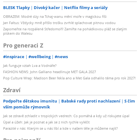
BLESK Tlapky
Divoký kačer
Netflix filmy a seriály
OBRAZEM: Modré slzy na Tchaj-wanu mění moře v magickou říši
Jan Faltus: Vždycky mně přišlo trošku zvrhlé splachovat pitnou vodou
Zapomeňte na rozpálené Středomoří! Zamiřte na pohádkovou pláž se zlatým
pískem do Walesu
Pro generaci Z
#inspirace
#wellbeing
#news
Jak funguje vztah Lva a Vodnáře?
FASHION NEWS: John Galliano headlinuje MET GALA 2027
Pop Culture Wrap: Madison Beer řekla ano a Met Gala odhalilo téma pro rok 2027!
Zdraví
Podpořte dětskou imunitu
Babské rady proti nachlazení
S čím
vším pomůže rýmovník
Jak se zdravě zchladit v tropických vedrech: Co pomáhá a kdy už riskujete úpal
Úpal a úžeh: Jak je poznat a jak se z nich rychle vyléčit
Parazité v nás: Kterým se u nás líbí a kde v našem těle je můžeme najít?