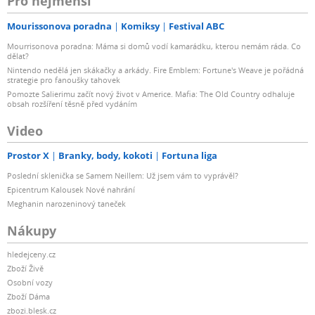
Pro nejmenší
Mourissonova poradna
Komiksy
Festival ABC
Mourrisonova poradna: Máma si domů vodí kamarádku, kterou nemám ráda. Co
dělat?
Nintendo nedělá jen skákačky a arkády. Fire Emblem: Fortune's Weave je pořádná
strategie pro fanoušky tahovek
Pomozte Salierimu začít nový život v Americe. Mafia: The Old Country odhaluje
obsah rozšíření těsně před vydáním
Video
Prostor X
Branky, body, kokoti
Fortuna liga
Poslední sklenička se Samem Neillem: Už jsem vám to vyprávěl?
Epicentrum Kalousek Nové nahrání
Meghanin narozeninový taneček
Nákupy
hledejceny.cz
Zboží Živě
Osobní vozy
Zboží Dáma
zbozi.blesk.cz