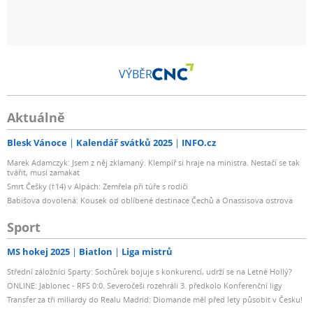
VÝBĚR
Aktuálně
Blesk Vánoce
Kalendář svátků 2025
INFO.cz
Marek Adamczyk: Jsem z něj zklamaný. Klempíř si hraje na ministra. Nestačí se tak
tvářit, musí zamakat
Smrt Češky (†14) v Alpách: Zemřela při túře s rodiči
Babišova dovolená: Kousek od oblíbené destinace Čechů a Onassisova ostrova
Sport
MS hokej 2025
Biatlon
Liga mistrů
Střední záložníci Sparty: Sochůrek bojuje s konkurencí, udrží se na Letné Hollý?
ONLINE: Jablonec - RFS 0:0. Severočeši rozehráli 3. předkolo Konferenční ligy
Transfer za tři miliardy do Realu Madrid: Diomande měl před lety působit v Česku!