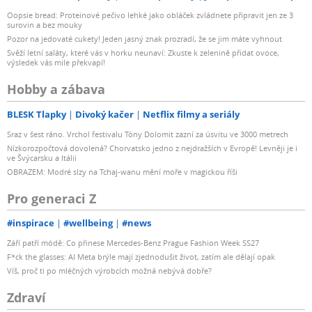
Oopsie bread: Proteinové pečivo lehké jako obláček zvládnete připravit jen ze 3
surovin a bez mouky
Pozor na jedovaté cukety! Jeden jasný znak prozradí, že se jim máte vyhnout
Svěží letní saláty, které vás v horku neunaví: Zkuste k zelenině přidat ovoce,
výsledek vás mile překvapí!
Hobby a zábava
BLESK Tlapky
Divoký kačer
Netflix filmy a seriály
Sraz v šest ráno. Vrchol festivalu Tóny Dolomit zazní za úsvitu ve 3000 metrech
Nízkorozpočtová dovolená? Chorvatsko jedno z nejdražších v Evropě! Levněji je i
ve Švýcarsku a Itálii
OBRAZEM: Modré slzy na Tchaj-wanu mění moře v magickou říši
Pro generaci Z
#inspirace
#wellbeing
#news
Září patří módě: Co přinese Mercedes-Benz Prague Fashion Week SS27
F*ck the glasses: AI Meta brýle mají zjednodušit život, zatím ale dělají opak
Víš, proč ti po mléčných výrobcích možná nebývá dobře?
Zdraví