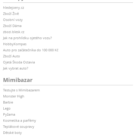
hledejceny.cz
Zboží Živě
Osobní vozy
Zboží Dáma
zbozi.blesk.cz
Jak na prohlídku ojetého vozu?
HobbyKompas
Auto pro začátečníka do 100 000 Kč
Zboží Auto
Ojetá Škoda Octavia
Jak vybrat auto?
Mimibazar
Testujte s Mimibazarem
Monster High
Barbie
Lego
Pyžama
Kosmetika a parfémy
Teplákové soupravy
Dětské boty