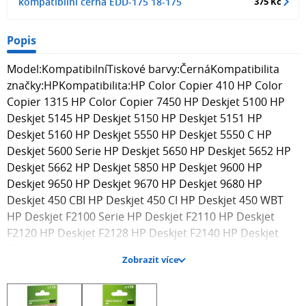
kompatibilní černá EDD-175 18-175
375 Kč
Popis
Model:KompatibilníTiskové barvy:ČernáKompatibilita
značky:HPKompatibilita:HP Color Copier 410 HP Color
Copier 1315 HP Color Copier 7450 HP Deskjet 5100 HP
Deskjet 5145 HP Deskjet 5150 HP Deskjet 5151 HP
Deskjet 5160 HP Deskjet 5550 HP Deskjet 5550 C HP
Deskjet 5600 Serie HP Deskjet 5650 HP Deskjet 5652 HP
Deskjet 5662 HP Deskjet 5850 HP Deskjet 9600 HP
Deskjet 9650 HP Deskjet 9670 HP Deskjet 9680 HP
Deskjet 450 CBI HP Deskjet 450 CI HP Deskjet 450 WBT
HP Deskjet F2100 Serie HP Deskjet F2110 HP Deskjet
F2120 HP Deskjet F2128 HP Deskjet F2140 HP Deskjet
F2180 HP Deskjet F2185 HP Deskjet F2187 HP Deskjet
Zobrazit více
F2188 HP Deskjet F4100 Serie HP Deskjet F4140 HP
Deskjet F4172 HP Deskjet F4175 HP Deskjet F4180 HP
Deskjet F4185 HP Deskjet F4188 HP Deskjet F4190 HP