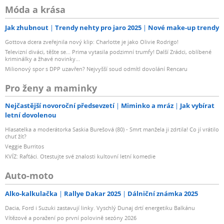
Móda a krása
Jak zhubnout
Trendy nehty pro jaro 2025
Nové make-up trendy
Gottova dcera zveřejnila nový klip: Charlotte je jako Olivie Rodrigo!
Televizní diváci, těšte se... Prima vytasila podzimní trumfy! Další Zrádci, oblíbené
kriminálky a žhavé novinky...
Milionový spor s DPP uzavřen? Nejvyšší soud odmítl dovolání Rencaru
Pro ženy a maminky
Nejčastější novoroční předsevzetí
Miminko a mráz
Jak vybírat
letní dovolenou
Hlasatelka a moderátorka Saskia Burešová (80) - Smrt manžela ji zdrtila! Co jí vrátilo
chuť žít?
Veggie Burritos
KVÍZ: Rafťáci. Otestujte své znalosti kultovní letní komedie
Auto-moto
Alko-kalkulačka
Rallye Dakar 2025
Dálniční známka 2025
Dacia, Ford i Suzuki zastavují linky. Vyschlý Dunaj drtí energetiku Balkánu
Vítězové a poražení po první polovině sezóny 2026