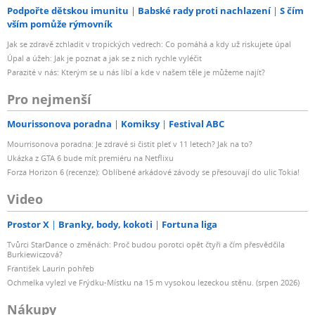
Podpořte dětskou imunitu
Babské rady proti nachlazení
S čím
vším pomůže rýmovník
Jak se zdravě zchladit v tropických vedrech: Co pomáhá a kdy už riskujete úpal
Úpal a úžeh: Jak je poznat a jak se z nich rychle vyléčit
Parazité v nás: Kterým se u nás líbí a kde v našem těle je můžeme najít?
Pro nejmenší
Mourissonova poradna
Komiksy
Festival ABC
Mourrisonova poradna: Je zdravé si čistit pleť v 11 letech? Jak na to?
Ukázka z GTA 6 bude mít premiéru na Netflixu
Forza Horizon 6 (recenze): Oblíbené arkádové závody se přesouvají do ulic Tokia!
Video
Prostor X
Branky, body, kokoti
Fortuna liga
Tvůrci StarDance o změnách: Proč budou porotci opět čtyři a čím přesvědčila
Burkiewiczová?
František Laurin pohřeb
Ochmelka vylezl ve Frýdku-Místku na 15 m vysokou lezeckou stěnu. (srpen 2026)
Nákupy