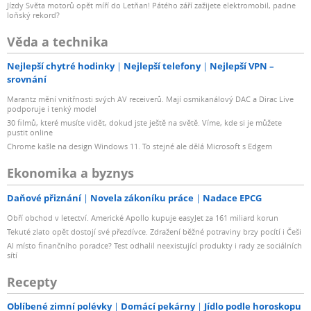
Jízdy Světa motorů opět míří do Letňan! Pátého září zažijete elektromobil, padne
loňský rekord?
Věda a technika
Nejlepší chytré hodinky
Nejlepší telefony
Nejlepší VPN –
srovnání
Marantz mění vnitřnosti svých AV receiverů. Mají osmikanálový DAC a Dirac Live
podporuje i tenký model
30 filmů, které musíte vidět, dokud jste ještě na světě. Víme, kde si je můžete
pustit online
Chrome kašle na design Windows 11. To stejné ale dělá Microsoft s Edgem
Ekonomika a byznys
Daňové přiznání
Novela zákoníku práce
Nadace EPCG
Obří obchod v letectví. Americké Apollo kupuje easyJet za 161 miliard korun
Tekuté zlato opět dostojí své přezdívce. Zdražení běžné potraviny brzy pocítí i Češi
AI místo finančního poradce? Test odhalil neexistující produkty i rady ze sociálních
sítí
Recepty
Oblíbené zimní polévky
Domácí pekárny
Jídlo podle horoskopu