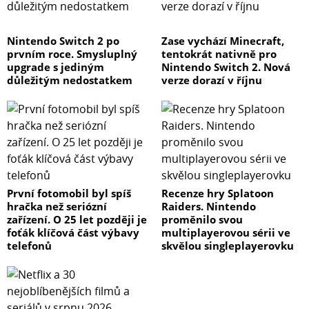
kompatibilní s: ISO/IEC 24711: HP DeskJet 450 CBI,
DeskJet 450 CI, DeskJet 450 Series, DeskJe
Nintendo Switch 2 po
Zase vychází Minecraft,
prvním roce. Smysluplný
tentokrát nativně pro
upgrade s jediným
Nintendo Switch 2. Nová
důležitým nedostatkem
verze dorazí v říjnu
První fotomobil byl spíš
Recenze hry Splatoon
hračka než seriózní
Raiders. Nintendo
zařízení. O 25 let později je
proměnilo svou
foťák klíčová část výbavy
multiplayerovou sérii ve
telefonů
skvělou singleplayerovku