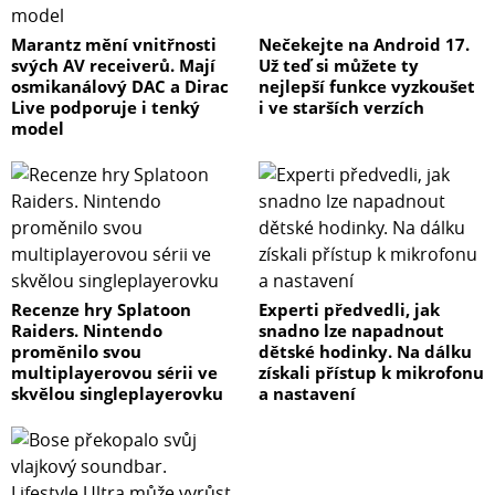
Marantz mění vnitřnosti
Nečekejte na Android 17.
svých AV receiverů. Mají
Už teď si můžete ty
osmikanálový DAC a Dirac
nejlepší funkce vyzkoušet
Live podporuje i tenký
i ve starších verzích
model
Recenze hry Splatoon
Experti předvedli, jak
Raiders. Nintendo
snadno lze napadnout
proměnilo svou
dětské hodinky. Na dálku
multiplayerovou sérii ve
získali přístup k mikrofonu
skvělou singleplayerovku
a nastavení