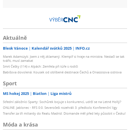
VÝBĚR
Aktuálně
Blesk Vánoce
Kalendář svátků 2025
INFO.cz
Marek Adamczyk: Jsem z něj zklamaný. Klempíř si hraje na ministra. Nestačí se tak
tvářit, musí zamakat
Smrt Češky (†14) v Alpách: Zemřela při túře s rodiči
Babišova dovolená: Kousek od oblíbené destinace Čechů a Onassisova ostrova
Sport
MS hokej 2025
Biatlon
Liga mistrů
Střední záložníci Sparty: Sochůrek bojuje s konkurencí, udrží se na Letné Hollý?
ONLINE: Jablonec - RFS 0:0. Severočeši rozehráli 3. předkolo Konferenční ligy
Transfer za tři miliardy do Realu Madrid: Diomande měl před lety působit v Česku!
Móda a krása