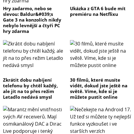
Hry zadarmo, nebo se
Ukázka z GTA 6 bude mít
slevou: Baldur&#039;s
premiéru na Netflixu
Gate 3 na konzolích nikdy
nebylo levnější a čtyři PC
hry zdarma
Zkrátit dobu nabíjení
30 filmů, které musíte
telefonu by chtěl každý,
vidět, dokud jste ještě na
ale jít na to přes režim
světě. Víme, kde si je
Letadlo nedává smysl
můžete pustit online