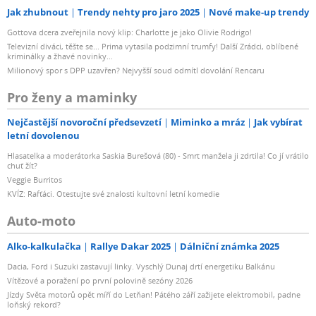
Jak zhubnout
Trendy nehty pro jaro 2025
Nové make-up trendy
Gottova dcera zveřejnila nový klip: Charlotte je jako Olivie Rodrigo!
Televizní diváci, těšte se... Prima vytasila podzimní trumfy! Další Zrádci, oblíbené
kriminálky a žhavé novinky...
Milionový spor s DPP uzavřen? Nejvyšší soud odmítl dovolání Rencaru
Pro ženy a maminky
Nejčastější novoroční předsevzetí
Miminko a mráz
Jak vybírat
letní dovolenou
Hlasatelka a moderátorka Saskia Burešová (80) - Smrt manžela ji zdrtila! Co jí vrátilo
chuť žít?
Veggie Burritos
KVÍZ: Rafťáci. Otestujte své znalosti kultovní letní komedie
Auto-moto
Alko-kalkulačka
Rallye Dakar 2025
Dálniční známka 2025
Dacia, Ford i Suzuki zastavují linky. Vyschlý Dunaj drtí energetiku Balkánu
Vítězové a poražení po první polovině sezóny 2026
Jízdy Světa motorů opět míří do Letňan! Pátého září zažijete elektromobil, padne
loňský rekord?