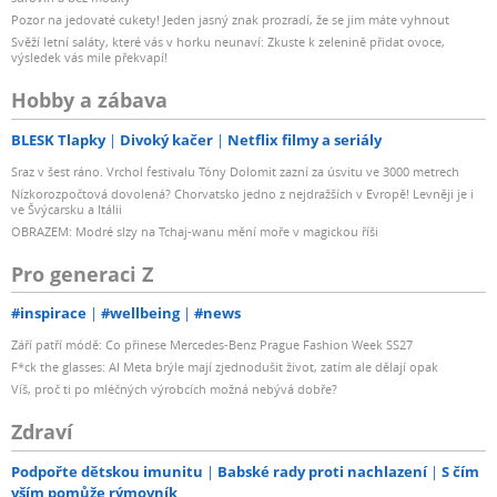
Pozor na jedovaté cukety! Jeden jasný znak prozradí, že se jim máte vyhnout
Svěží letní saláty, které vás v horku neunaví: Zkuste k zelenině přidat ovoce,
výsledek vás mile překvapí!
Hobby a zábava
BLESK Tlapky
Divoký kačer
Netflix filmy a seriály
Sraz v šest ráno. Vrchol festivalu Tóny Dolomit zazní za úsvitu ve 3000 metrech
Nízkorozpočtová dovolená? Chorvatsko jedno z nejdražších v Evropě! Levněji je i
ve Švýcarsku a Itálii
OBRAZEM: Modré slzy na Tchaj-wanu mění moře v magickou říši
Pro generaci Z
#inspirace
#wellbeing
#news
Září patří módě: Co přinese Mercedes-Benz Prague Fashion Week SS27
F*ck the glasses: AI Meta brýle mají zjednodušit život, zatím ale dělají opak
Víš, proč ti po mléčných výrobcích možná nebývá dobře?
Zdraví
Podpořte dětskou imunitu
Babské rady proti nachlazení
S čím
vším pomůže rýmovník