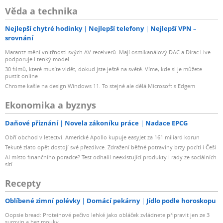
Věda a technika
Nejlepší chytré hodinky
Nejlepší telefony
Nejlepší VPN –
srovnání
Marantz mění vnitřnosti svých AV receiverů. Mají osmikanálový DAC a Dirac Live
podporuje i tenký model
30 filmů, které musíte vidět, dokud jste ještě na světě. Víme, kde si je můžete
pustit online
Chrome kašle na design Windows 11. To stejné ale dělá Microsoft s Edgem
Ekonomika a byznys
Daňové přiznání
Novela zákoníku práce
Nadace EPCG
Obří obchod v letectví. Americké Apollo kupuje easyJet za 161 miliard korun
Tekuté zlato opět dostojí své přezdívce. Zdražení běžné potraviny brzy pocítí i Češi
AI místo finančního poradce? Test odhalil neexistující produkty i rady ze sociálních
sítí
Recepty
Oblíbené zimní polévky
Domácí pekárny
Jídlo podle horoskopu
Oopsie bread: Proteinové pečivo lehké jako obláček zvládnete připravit jen ze 3
surovin a bez mouky