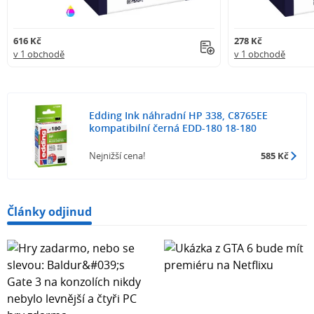
616 Kč
278 Kč
v 1 obchodě
v 1 obchodě
Edding Ink náhradní HP 338, C8765EE
kompatibilní černá EDD-180 18-180
Nejnižší cena!
585 Kč
Články odjinud