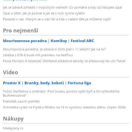
Jak se zdravě zchladit v tropických vedrech: Co pomáhá a kdy už riskujete úpal
Úpal a úžeh: Jak je poznat a jak se z nich rychle vyléčit
Parazité v nás: Kterým se u nás líbí a kde v našem těle je můžeme najít?
Pro nejmenší
Mourissonova poradna
Komiksy
Festival ABC
Mourrisonova poradna: Je zdravé si čistit pleť v 11 letech? Jak na to?
Ukázka z GTA 6 bude mít premiéru na Netflixu
Forza Horizon 6 (recenze): Oblíbené arkádové závody se přesouvají do ulic Tokia!
Video
Prostor X
Branky, body, kokoti
Fortuna liga
Tvůrci StarDance o změnách: Proč budou porotci opět čtyři a čím přesvědčila
Burkiewiczová?
František Laurin pohřeb
Ochmelka vylezl ve Frýdku-Místku na 15 m vysokou lezeckou stěnu. (srpen 2026)
Nákupy
hledejceny.cz