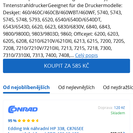
TintenstrahldruckerGeeignet für die Druckermodelle:
Deskjet: 460/460C/460CB/460WBT/460WF, 5740, 5743,
5745, 5748, 5793, 6520, 6540/6540D/6540DT,
6543/6543D, 6620, 6623, 6830/6830V, 6840, 6843,
9800/9800D, 9803/9803D, 9860; Officejet: 6200, 6203,
6205, 6208, 6210/6210V/6210XI, 6213, 6215, 7200, 7205,
7208, 7210/7210V/7210XI, 7213, 7215, 7218, 7300,
7310/7310XI, 7313, 7400, 7408,...
Celý popis
KOUPIT ZA 585 KČ
Od nejoblíbenějších
Od nejlevnějších
Od nejdražší
Doprava:
120 Kč
Skladem
95 %
Edding Ink náhradní HP 338, C8765EE