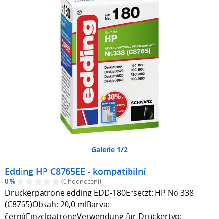
Galerie 1/2
Edding HP C8765EE - kompatibilní
0 %
(0 hodnocení)
Druckerpatrone edding EDD-180Ersetzt: HP No 338
(C8765)Obsah: 20,0 mlBarva:
černáEinzelpatroneVerwendung für Druckertyp: