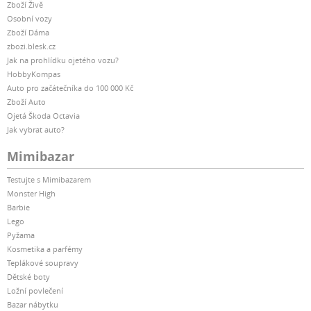
Zboží Živě
Osobní vozy
Zboží Dáma
zbozi.blesk.cz
Jak na prohlídku ojetého vozu?
HobbyKompas
Auto pro začátečníka do 100 000 Kč
Zboží Auto
Ojetá Škoda Octavia
Jak vybrat auto?
Mimibazar
Testujte s Mimibazarem
Monster High
Barbie
Lego
Pyžama
Kosmetika a parfémy
Teplákové soupravy
Dětské boty
Ložní povlečení
Bazar nábytku