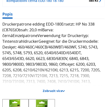
kompatibilní černá EDD-180 18-180
585 Kč
Popis
Druckerpatrone edding EDD-180Ersetzt: HP No 338
(C8765)Obsah: 20,0 mlBarva:
černáEinzelpatroneVerwendung für Druckertyp:
TintenstrahldruckerGeeignet für die Druckermodelle:
Deskjet: 460/460C/460CB/460WBT/460WF, 5740, 5743,
5745, 5748, 5793, 6520, 6540/6540D/6540DT,
6543/6543D, 6620, 6623, 6830/6830V, 6840, 6843,
9800/9800D, 9803/9803D, 9860; Officejet: 6200, 6203,
6205, 6208, 6210/6210V/6210XI, 6213, 6215, 7200, 7205,
7208, 7210/7210V/7210XI, 7213, 7215, 7218, 7300,
7310/7310XI, 7313, 7400, 7408, 7410/7410XI, 7413,
H470/470B/470BT/470WBT/470WF, K7100, K7103, K7108;
Zobrazit více
Photosmart: 2600, 2605, 2608, 2610/2610V/2610XI, 2613,
2615 2700, 2710/2710XI, 2713, 7800, 7838,
7850/7850V/7850XI, 8000, 8030, 8039, 8049,