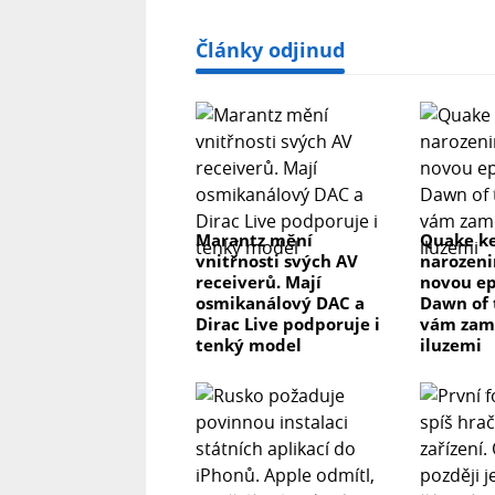
Články odjinud
Marantz mění
Quake ke
vnitřnosti svých AV
narozeni
receiverů. Mají
novou ep
osmikanálový DAC a
Dawn of 
Dirac Live podporuje i
vám zam
tenký model
iluzemi