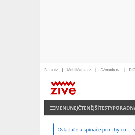
Blesk.cz
MobilMania.cz
AVmania.cz
DIG
MENU
NEJČTENĚJŠÍ
TESTY
PORADN
Ovladače a spínače pro chytrou domácnost