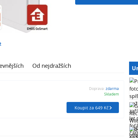
2
evnějších
Od nejdražších
Ur
Doprava:
zdarma
Skladem
Koupit za 649 Kč