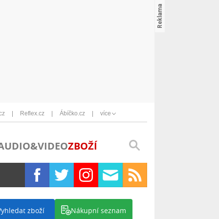
cz
Reflex.cz
Ábíčko.cz
více
AUDIO&VIDEO
ZBOŽÍ
Vyhledat zboží
Nákupní seznam