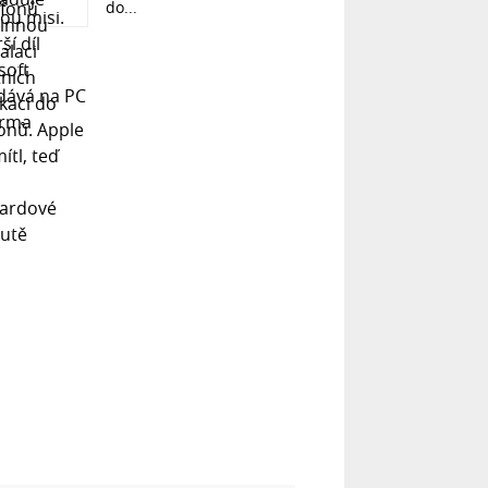
do...