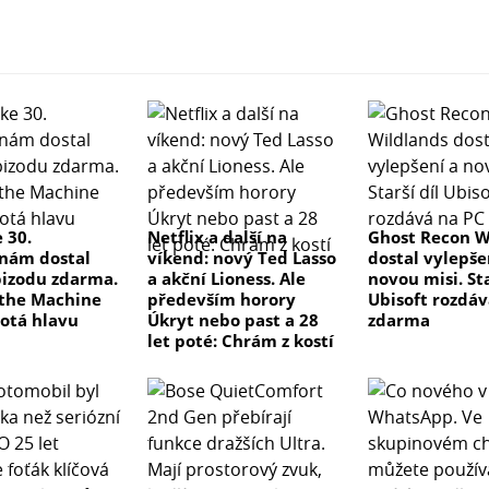
 30.
Netflix a další na
Ghost Recon W
nám dostal
víkend: nový Ted Lasso
dostal vylepše
izodu zdarma.
a akční Lioness. Ale
novou misi. Sta
the Machine
především horory
Ubisoft rozdáv
otá hlavu
Úkryt nebo past a 28
zdarma
let poté: Chrám z kostí