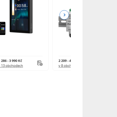
Next
 286 - 3 990 Kč
2 209 - 4 352 Kč
v 13 obchodech
v 8 obchodech