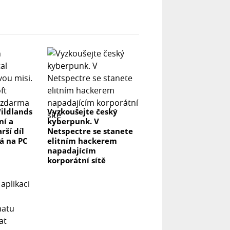
ildlands
Vyzkoušejte český
ní a
kyberpunk. V
rší díl
Netspectre se stanete
á na PC
elitním hackerem
napadajícím
korporátní sítě