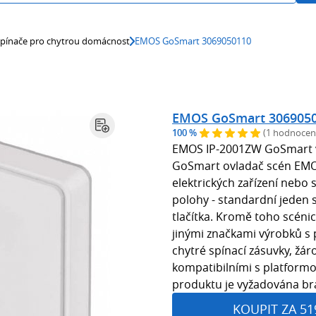
spínače pro chytrou domácnost
EMOS GoSmart 3069050110
EMOS GoSmart 306905
100 %
(1 hodnocen
EMOS IP-2001ZW GoSmart v
GoSmart ovladač scén EMOS
elektrických zařízení nebo 
polohy - standardní jeden s
tlačítka. Kromě toho scénic
jinými značkami výrobků s 
chytré spínací zásuvky, žár
kompatibilními s platformo
produktu je vyžadována br
KOUPIT ZA 51