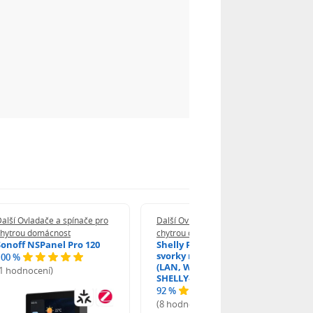
alší Ovladače a spínače pro
Další Ovladače a spínače pro
chytrou domácnost
chytrou domácnost
Sonoff NSPanel Pro 120
Shelly Pro 3EM + 3x 120A
svorky měření spotřeby
100 %
(LAN, WiFi, Bluetooth)
(1 hodnocení)
SHELLY-PRO-3EM-3-120A
92 %
(8 hodnocení)