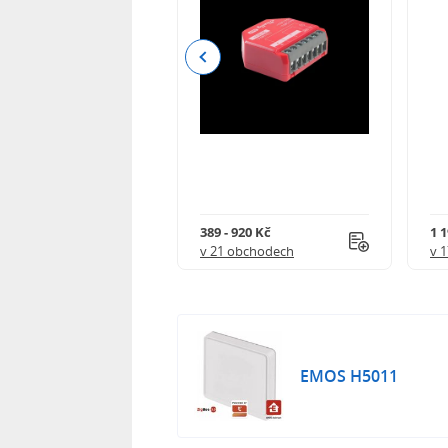
Previous
 539 Kč
389 - 920 Kč
1 1
 obchodech
v 21 obchodech
v 
EMOS H5011