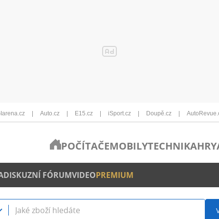
Iarena.cz
Auto.cz
E15.cz
iSport.cz
Doupě.cz
AutoRevue.
POČÍTAČE
MOBILY
TECHNIKA
HRY
A
DISKUZNÍ FÓRUM
VIDEO
PREMIUM