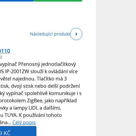
Následující produkt
0110
í)
ypínač Přenosný jednotlačítkový
 IP-2001ZW slouží k ovládání více
světel najednou. Tlačítko má 3
tisk, dvojí stisk nebo delší podržení
ký vypínač spolehlivě komunikuje i s
protokolem ZigBee, jako například
ovky a lampy LIDL a dalšími,
u TUYA. K používání tohoto
ána...
Celý popis
9 KČ