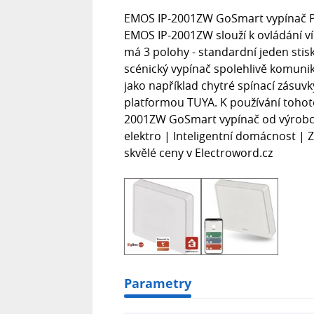
EMOS IP-2001ZW GoSmart vypínač P
EMOS IP-2001ZW slouží k ovládání víc
má 3 polohy - standardní jeden stisk
scénický vypínač spolehlivě komunik
jako například chytré spínací zásuvk
platformou TUYA. K používání tohot
2001ZW GoSmart vypínač od výrobc
elektro | Inteligentní domácnost | 
skvělé ceny v Electroword.cz
Parametry