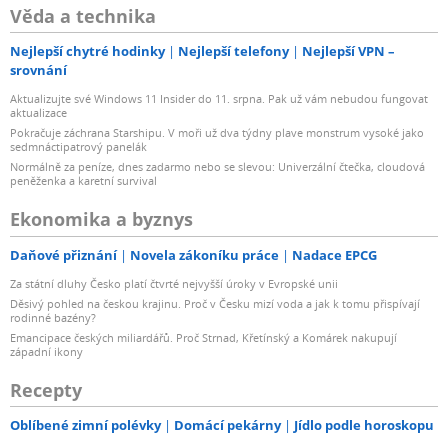
Věda a technika
Nejlepší chytré hodinky
Nejlepší telefony
Nejlepší VPN –
srovnání
Aktualizujte své Windows 11 Insider do 11. srpna. Pak už vám nebudou fungovat
aktualizace
Pokračuje záchrana Starshipu. V moři už dva týdny plave monstrum vysoké jako
sedmnáctipatrový panelák
Normálně za peníze, dnes zadarmo nebo se slevou: Univerzální čtečka, cloudová
peněženka a karetní survival
Ekonomika a byznys
Daňové přiznání
Novela zákoníku práce
Nadace EPCG
Za státní dluhy Česko platí čtvrté nejvyšší úroky v Evropské unii
Děsivý pohled na českou krajinu. Proč v Česku mizí voda a jak k tomu přispívají
rodinné bazény?
Emancipace českých miliardářů. Proč Strnad, Křetínský a Komárek nakupují
západní ikony
Recepty
Oblíbené zimní polévky
Domácí pekárny
Jídlo podle horoskopu