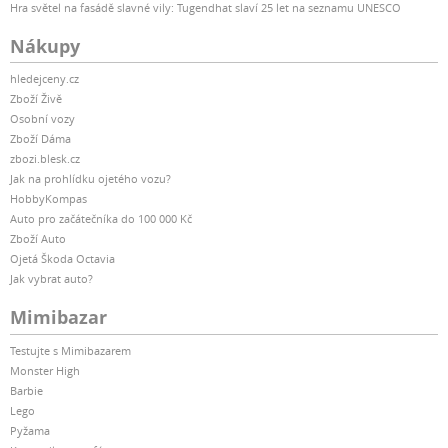
Hra světel na fasádě slavné vily: Tugendhat slaví 25 let na seznamu UNESCO
Nákupy
hledejceny.cz
Zboží Živě
Osobní vozy
Zboží Dáma
zbozi.blesk.cz
Jak na prohlídku ojetého vozu?
HobbyKompas
Auto pro začátečníka do 100 000 Kč
Zboží Auto
Ojetá Škoda Octavia
Jak vybrat auto?
Mimibazar
Testujte s Mimibazarem
Monster High
Barbie
Lego
Pyžama