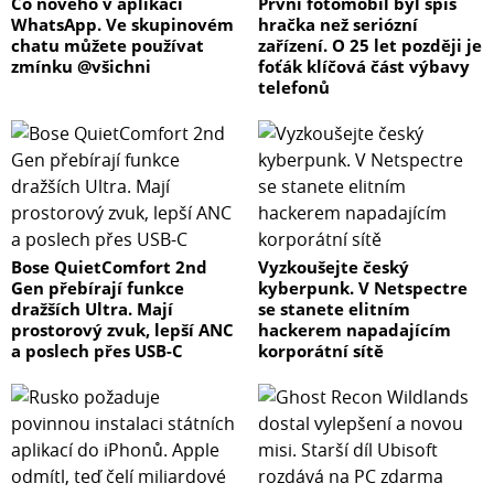
Co nového v aplikaci
První fotomobil byl spíš
WhatsApp. Ve skupinovém
hračka než seriózní
chatu můžete používat
zařízení. O 25 let později je
zmínku @všichni
foťák klíčová část výbavy
telefonů
Bose QuietComfort 2nd
Vyzkoušejte český
Gen přebírají funkce
kyberpunk. V Netspectre
dražších Ultra. Mají
se stanete elitním
prostorový zvuk, lepší ANC
hackerem napadajícím
a poslech přes USB-C
korporátní sítě