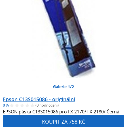
Galerie 1/2
Epson C13S015086 - originální
0 %
(0 hodnocení)
EPSON páska C13S015086 pro FX-2170/ FX-2180/ Černá
KOUPIT ZA 758 KČ