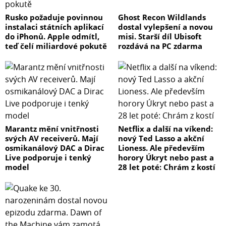
Rusko požaduje povinnou
Ghost Recon Wildlands
instalaci státních aplikací
dostal vylepšení a novou
do iPhonů. Apple odmítl,
misi. Starší díl Ubisoft
teď čelí miliardové pokutě
rozdává na PC zdarma
Marantz mění vnitřnosti
Netflix a další na víkend:
svých AV receiverů. Mají
nový Ted Lasso a akční
osmikanálový DAC a Dirac
Lioness. Ale především
Live podporuje i tenký
horory Úkryt nebo past a
model
28 let poté: Chrám z kostí