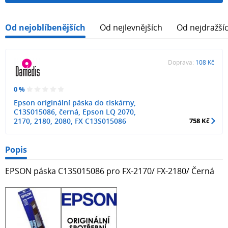
Od nejoblíbenějších
Od nejlevnějších
Od nejdražší
Doprava:
108 Kč
0 %
Epson originální páska do tiskárny,
C13S015086, černá, Epson LQ 2070,
2170, 2180, 2080, FX C13S015086
758 Kč
Popis
EPSON páska C13S015086 pro FX-2170/ FX-2180/ Černá