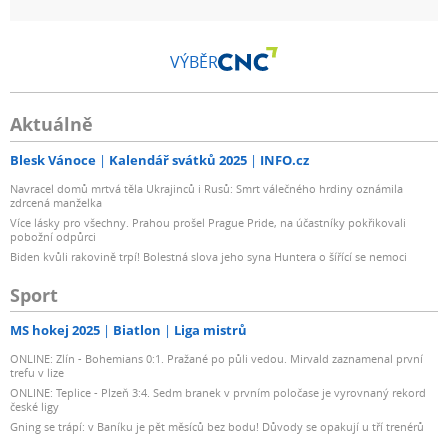
VÝBĚR
Aktuálně
Blesk Vánoce
Kalendář svátků 2025
INFO.cz
Navracel domů mrtvá těla Ukrajinců i Rusů: Smrt válečného hrdiny oznámila
zdrcená manželka
Více lásky pro všechny. Prahou prošel Prague Pride, na účastníky pokřikovali
pobožní odpůrci
Biden kvůli rakovině trpí! Bolestná slova jeho syna Huntera o šířící se nemoci
Sport
MS hokej 2025
Biatlon
Liga mistrů
ONLINE: Zlín - Bohemians 0:1. Pražané po půli vedou. Mirvald zaznamenal první
trefu v lize
ONLINE: Teplice - Plzeň 3:4. Sedm branek v prvním poločase je vyrovnaný rekord
české ligy
Gning se trápí: v Baníku je pět měsíců bez bodu! Důvody se opakují u tří trenérů