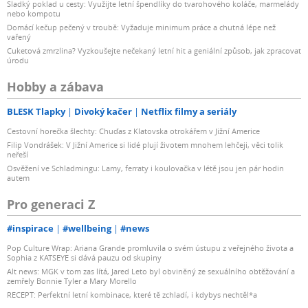
Sladký poklad u cesty: Využijte letní špendlíky do tvarohového koláče, marmelády
nebo kompotu
Domácí kečup pečený v troubě: Vyžaduje minimum práce a chutná lépe než
vařený
Cuketová zmrzlina? Vyzkoušejte nečekaný letní hit a geniální způsob, jak zpracovat
úrodu
Hobby a zábava
BLESK Tlapky
Divoký kačer
Netflix filmy a seriály
Cestovní horečka šlechty: Chuďas z Klatovska otrokářem v Jižní Americe
Filip Vondrášek: V Jižní Americe si lidé plují životem mnohem lehčeji, věci tolik
neřeší
Osvěžení ve Schladmingu: Lamy, ferraty i koulovačka v létě jsou jen pár hodin
autem
Pro generaci Z
#inspirace
#wellbeing
#news
Pop Culture Wrap: Ariana Grande promluvila o svém ústupu z veřejného života a
Sophia z KATSEYE si dává pauzu od skupiny
Alt news: MGK v tom zas lítá, Jared Leto byl obviněný ze sexuálního obtěžování a
zemřely Bonnie Tyler a Mary Morello
RECEPT: Perfektní letní kombinace, které tě zchladí, i kdybys nechtěl*a