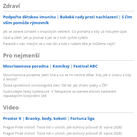
Zdraví
Podpořte dětskou imunitu
Babské rady proti nachlazení
S čím
vším pomůže rýmovník
Jak se zdravě zchladit v tropických vedrech: Co pomáhá a kdy už riskujete úpal
Úpal a úžeh: Jak je poznat a jak se z nich rychle vyléčit
Parazité v nás: Kterým se u nás líbí a kde v našem těle je můžeme najít?
Pro nejmenší
Mourissonova poradna
Komiksy
Festival ABC
Mourrisonova poradna: Jsem líná a nic se mi nechce dělat: Kdy jde o únavu a kdy
o lenost?
Česká společnost ornitologická slaví 100 let: Jak chrání ptáky v ČR?
Vyzkoušejte český kyberpunk. V Netspectre se stanete elitním hackerem
napadajícím korporátní sítě
Video
Prostor X
Branky, body, kokoti
Fortuna liga
Prague Pride vrcholí: Tisíce lidí v ulicích, jde duhový průvod! (8. srpna 2026)
Prague Pride vrcholí: Tisíce lidí v ulicích, jde duhový průvod! (8. srpna 2026)