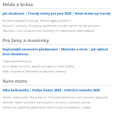
Móda a krása
Jak zhubnout
Trendy nehty pro jaro 2025
Nové make-up trendy
Brutální napadení Soukupa. Právník Agáty promluvil
Rozruch v Grónsku: Trumpova společnost provádí ropné vrty bez povolení!
Neurvalci v Zoo Ostrava krmili mandrily! Po napomenutí ještě nadávali
Pro ženy a maminky
Nejčastější novoroční předsevzetí
Miminko a mráz
Jak vybírat
letní dovolenou
video Alena Mihulová
Co si zabalit do kufru, abyste na (nejen) u moře zazářily...
Salát s koprem a dresinkem ze zakysané smetany
Auto-moto
Alko-kalkulačka
Rallye Dakar 2025
Dálniční známka 2025
Výhřev, čidla a stačí, říká průzkum. Pokročilá elektronika není prioritou zákazníků
MotoGP: Martin proměnil pole position ve výhru v britském sprintu
Câmara se vyjádřil ke spekulacím, které ho pojí se sedačkou u Haasu