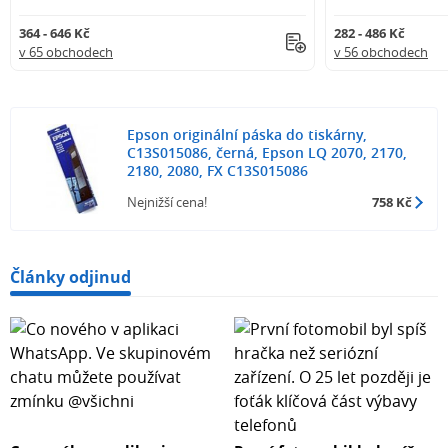
364 - 646 Kč
282 - 486 Kč
v 65 obchodech
v 56 obchodech
Epson originální páska do tiskárny,
C13S015086, černá, Epson LQ 2070, 2170,
2180, 2080, FX C13S015086
Nejnižší cena!
758 Kč
Články odjinud