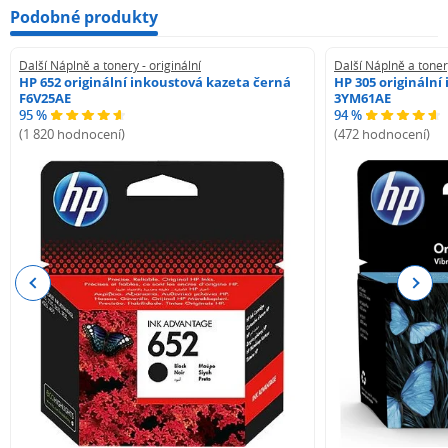
Podobné produkty
Další Náplně a tonery - originální
Další Náplně a tonery
HP 652 originální inkoustová kazeta černá
HP 305 originální
F6V25AE
3YM61AE
95 %
94 %
(1 820 hodnocení)
(472 hodnocení)
Previous
Next