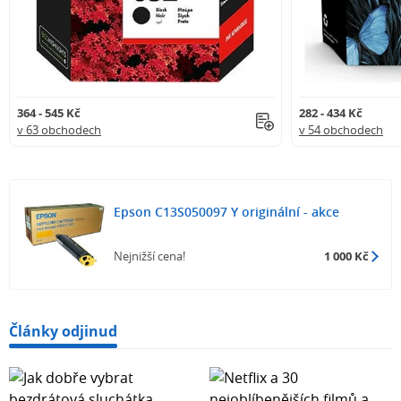
364 - 545 Kč
282 - 434 Kč
v 63 obchodech
v 54 obchodech
Epson C13S050097 Y originální - akce
Nejnižší cena!
1 000 Kč
Články odjinud