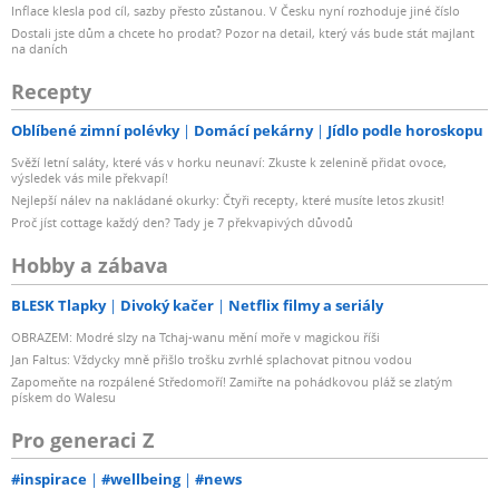
Inflace klesla pod cíl, sazby přesto zůstanou. V Česku nyní rozhoduje jiné číslo
Dostali jste dům a chcete ho prodat? Pozor na detail, který vás bude stát majlant
na daních
Recepty
Oblíbené zimní polévky
Domácí pekárny
Jídlo podle horoskopu
Svěží letní saláty, které vás v horku neunaví: Zkuste k zelenině přidat ovoce,
výsledek vás mile překvapí!
Nejlepší nálev na nakládané okurky: Čtyři recepty, které musíte letos zkusit!
Proč jíst cottage každý den? Tady je 7 překvapivých důvodů
Hobby a zábava
BLESK Tlapky
Divoký kačer
Netflix filmy a seriály
OBRAZEM: Modré slzy na Tchaj-wanu mění moře v magickou říši
Jan Faltus: Vždycky mně přišlo trošku zvrhlé splachovat pitnou vodou
Zapomeňte na rozpálené Středomoří! Zamiřte na pohádkovou pláž se zlatým
pískem do Walesu
Pro generaci Z
#inspirace
#wellbeing
#news