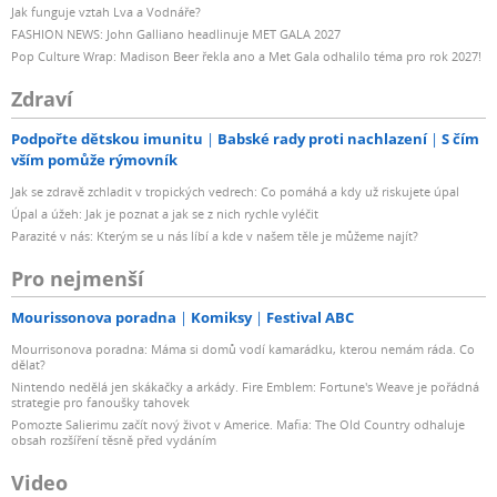
Jak funguje vztah Lva a Vodnáře?
FASHION NEWS: John Galliano headlinuje MET GALA 2027
Pop Culture Wrap: Madison Beer řekla ano a Met Gala odhalilo téma pro rok 2027!
Zdraví
Podpořte dětskou imunitu
Babské rady proti nachlazení
S čím
vším pomůže rýmovník
Jak se zdravě zchladit v tropických vedrech: Co pomáhá a kdy už riskujete úpal
Úpal a úžeh: Jak je poznat a jak se z nich rychle vyléčit
Parazité v nás: Kterým se u nás líbí a kde v našem těle je můžeme najít?
Pro nejmenší
Mourissonova poradna
Komiksy
Festival ABC
Mourrisonova poradna: Máma si domů vodí kamarádku, kterou nemám ráda. Co
dělat?
Nintendo nedělá jen skákačky a arkády. Fire Emblem: Fortune's Weave je pořádná
strategie pro fanoušky tahovek
Pomozte Salierimu začít nový život v Americe. Mafia: The Old Country odhaluje
obsah rozšíření těsně před vydáním
Video