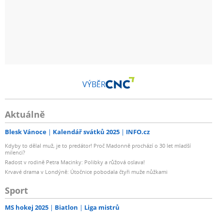
VÝBĚR
Aktuálně
Blesk Vánoce
Kalendář svátků 2025
INFO.cz
Kdyby to dělal muž, je to predátor! Proč Madonně prochází o 30 let mladší
milenci?
Radost v rodině Petra Macinky: Polibky a růžová oslava!
Krvavé drama v Londýně: Útočnice pobodala čtyři muže nůžkami
Sport
MS hokej 2025
Biatlon
Liga mistrů