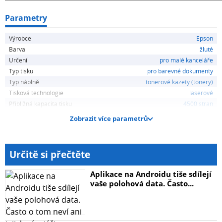
Parametry
Výrobce
Epson
Barva
žluté
Určení
pro malé kanceláře
Typ tisku
pro barevné dokumenty
Typ náplně
tonerové kazety (tonery)
Tisková technologie
laserové
Přibližná kapacita tisku
4500 stran
Zobrazit více parametrů
Určitě si přečtěte
Aplikace na Androidu tiše sdílejí
vaše polohová data. Často...