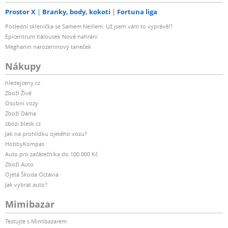
Prostor X
Branky, body, kokoti
Fortuna liga
Poslední sklenička se Samem Neillem: Už jsem vám to vyprávěl?
Epicentrum Kalousek Nové nahrání
Meghanin narozeninový taneček
Nákupy
hledejceny.cz
Zboží Živě
Osobní vozy
Zboží Dáma
zbozi.blesk.cz
Jak na prohlídku ojetého vozu?
HobbyKompas
Auto pro začátečníka do 100 000 Kč
Zboží Auto
Ojetá Škoda Octavia
Jak vybrat auto?
Mimibazar
Testujte s Mimibazarem