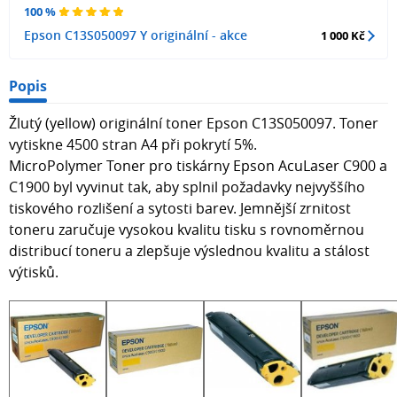
100 %
Epson C13S050097 Y originální - akce
1 000 Kč
Popis
Žlutý (yellow) originální toner Epson C13S050097. Toner
vytiskne 4500 stran A4 při pokrytí 5%.
MicroPolymer Toner pro tiskárny Epson AcuLaser C900 a
C1900 byl vyvinut tak, aby splnil požadavky nejvyššího
tiskového rozlišení a sytosti barev. Jemnější zrnitost
toneru zaručuje vysokou kvalitu tisku s rovnoměrnou
distribucí toneru a zlepšuje výslednou kvalitu a stálost
výtisků.