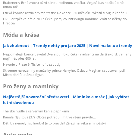
Brabenec v Brně znovu oživí silnou rodinnou značku. Vegas? Kasina šla úplně
mimo mě
Etická komise rozdala tvrdé tresty: Dokonce i 30 měsíců! Pokazil si Šigut kariéru?
Okuliar zpět ve hře o NHL: Čekal jsem, co Pittsburgh nabídne. Vrátí se někdy do
Hradce?
Móda a krása
Jak zhubnout
Trendy nehty pro jaro 2025
Nové make-up trendy
Nejpomalejší koncert světa! Dva a půl roku čekali nadšenci na další akord, varhany
mají hrát přes 600 let
Havárie v Praze 6: Tisíce lidí bez vody!
Skromné narozeniny manželky prince Harryho: Oslavu Meghan sabotovali psi!
Místo dárků ukázala figuru
Pro ženy a maminky
Nejčastější novoroční předsevzetí
Miminko a mráz
Jak vybírat
letní dovolenou
Thajské nudle s červeným kari a paprikami
Kamila Nývltová (37): Občas potřebuji mít ve všem pravdu...
Děti by neměly jíst houby! Je to pravda? Záleží na věku a množství
Auto-moto