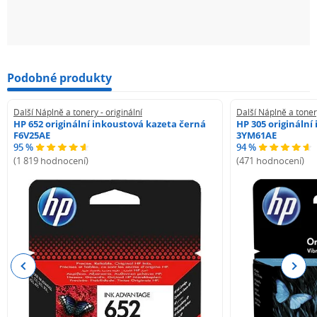
Podobné produkty
Další Náplně a tonery - originální
Další Náplně a tonery
HP 652 originální inkoustová kazeta černá
HP 305 originální
F6V25AE
3YM61AE
95 %
94 %
(1 819 hodnocení)
(471 hodnocení)
Previous
Next