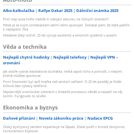
Alko-kalkulačka
Rallye Dakar 2025
Dálniční známka 2025
Proč mají auta hrdlo nádrže či nabíjecí zásuvku na různých stranách?
Pérez je se svým comebackem zatím velmi spokojen. Dokázal jsem, že stále patřím
k nejlepším, říká
Hledáme zlatý ročník: 25 let vývoje asistentů a emisních systémů v autech
Věda a technika
Nejlepší chytré hodinky
Nejlepší telefony
Nejlepší VPN –
srovnání
Jak dobře vybrat bezdrátová sluchátka. Velká zajistí ticho a pohodlí, s malými
klidně můžete sportovat
První fotomobil byl spíš hračka než seriózní zařízení. O 25 let později je foťák
klíčová část výbavy telefonů
Nejslavnější overclocker odstranil z chladiče procesoru větrák a nasadil na něj
komín. Fungovalo to skvěle
Ekonomika a byznys
Daňové přiznání
Novela zákoníku práce
Nadace EPCG
Český byznysový tandem expanduje na Západ. Získal podíl v britské zbrojovce,
konkurentovi Explosie