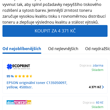
vyvinut tak, aby splnil požadavky nejvyššího tiskového
rozlišení a sytosti barev. Jemnější zrnitost toneru
zaručuje vysokou kvalitu tisku s rovnoměrnou distribucí
toneru a zlepšuje výslednou kvalitu a stálost výtisků.
KOUPIT ZA 4 371 KČ
Od nejoblíbenějších
Od nejlevnějších
Od nejdražší
Doprava:
zdarma
Skladem
95 %
EPSON originální toner C13S050097,
yellow, 4500str.
4 371 Kč
Doprava:
60 Kč
Skladem