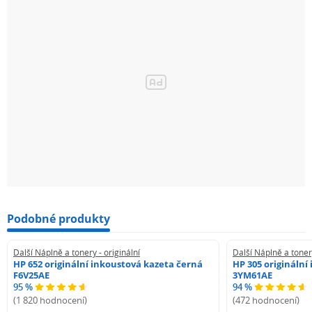
Podobné produkty
Další Náplně a tonery - originální
Další Náplně a tonery
HP 652 originální inkoustová kazeta černá
HP 305 originální
F6V25AE
3YM61AE
95 %
94 %
(1 820 hodnocení)
(472 hodnocení)