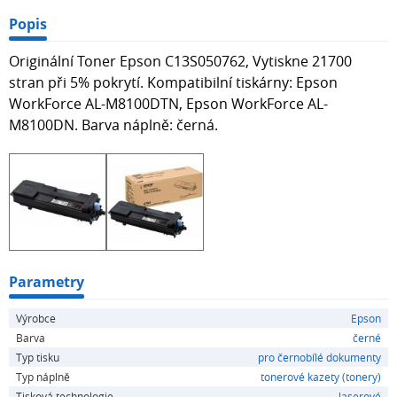
Popis
Originální Toner Epson C13S050762, Vytiskne 21700
stran při 5% pokrytí. Kompatibilní tiskárny: Epson
WorkForce AL-M8100DTN, Epson WorkForce AL-
M8100DN. Barva náplně: černá.
Parametry
Výrobce
Epson
Barva
černé
Typ tisku
pro černobílé dokumenty
Typ náplně
tonerové kazety (tonery)
Tisková technologie
laserové