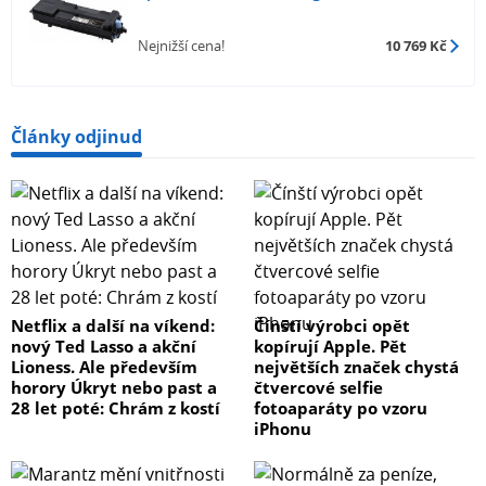
Nejnižší cena!
10 769 Kč
Články odjinud
Netflix a další na víkend:
Čínští výrobci opět
nový Ted Lasso a akční
kopírují Apple. Pět
Lioness. Ale především
největších značek chystá
horory Úkryt nebo past a
čtvercové selfie
28 let poté: Chrám z kostí
fotoaparáty po vzoru
iPhonu