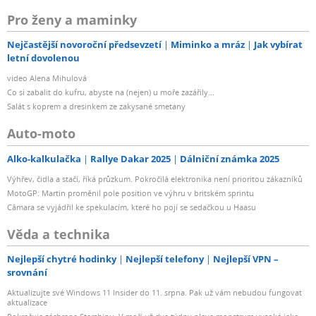
Pro ženy a maminky
Nejčastější novoroční předsevzetí
Miminko a mráz
Jak vybírat
letní dovolenou
video Alena Mihulová
Co si zabalit do kufru, abyste na (nejen) u moře zazářily...
Salát s koprem a dresinkem ze zakysané smetany
Auto-moto
Alko-kalkulačka
Rallye Dakar 2025
Dálniční známka 2025
Výhřev, čidla a stačí, říká průzkum. Pokročilá elektronika není prioritou zákazníků
MotoGP: Martin proměnil pole position ve výhru v britském sprintu
Câmara se vyjádřil ke spekulacím, které ho pojí se sedačkou u Haasu
Věda a technika
Nejlepší chytré hodinky
Nejlepší telefony
Nejlepší VPN –
srovnání
Aktualizujte své Windows 11 Insider do 11. srpna. Pak už vám nebudou fungovat
aktualizace