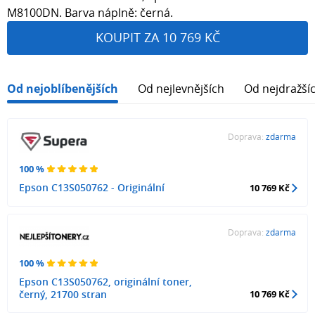
M8100DN. Barva náplně: černá.
KOUPIT ZA 10 769 KČ
Od nejoblíbenějších
Od nejlevnějších
Od nejdražší
Doprava:
zdarma
100 %
Epson C13S050762 - Originální
10 769 Kč
Doprava:
zdarma
100 %
Epson C13S050762, originální toner,
černý, 21700 stran
10 769 Kč