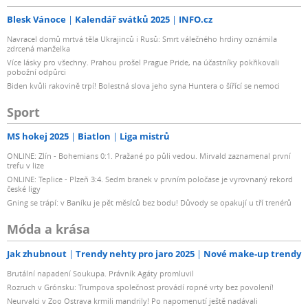
Blesk Vánoce
Kalendář svátků 2025
INFO.cz
Navracel domů mrtvá těla Ukrajinců i Rusů: Smrt válečného hrdiny oznámila
zdrcená manželka
Více lásky pro všechny. Prahou prošel Prague Pride, na účastníky pokřikovali
pobožní odpůrci
Biden kvůli rakovině trpí! Bolestná slova jeho syna Huntera o šířící se nemoci
Sport
MS hokej 2025
Biatlon
Liga mistrů
ONLINE: Zlín - Bohemians 0:1. Pražané po půli vedou. Mirvald zaznamenal první
trefu v lize
ONLINE: Teplice - Plzeň 3:4. Sedm branek v prvním poločase je vyrovnaný rekord
české ligy
Gning se trápí: v Baníku je pět měsíců bez bodu! Důvody se opakují u tří trenérů
Móda a krása
Jak zhubnout
Trendy nehty pro jaro 2025
Nové make-up trendy
Brutální napadení Soukupa. Právník Agáty promluvil
Rozruch v Grónsku: Trumpova společnost provádí ropné vrty bez povolení!
Neurvalci v Zoo Ostrava krmili mandrily! Po napomenutí ještě nadávali