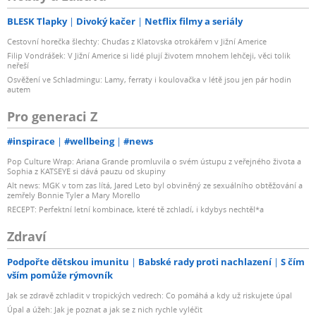
BLESK Tlapky
Divoký kačer
Netflix filmy a seriály
Cestovní horečka šlechty: Chuďas z Klatovska otrokářem v Jižní Americe
Filip Vondrášek: V Jižní Americe si lidé plují životem mnohem lehčeji, věci tolik
neřeší
Osvěžení ve Schladmingu: Lamy, ferraty i koulovačka v létě jsou jen pár hodin
autem
Pro generaci Z
#inspirace
#wellbeing
#news
Pop Culture Wrap: Ariana Grande promluvila o svém ústupu z veřejného života a
Sophia z KATSEYE si dává pauzu od skupiny
Alt news: MGK v tom zas lítá, Jared Leto byl obviněný ze sexuálního obtěžování a
zemřely Bonnie Tyler a Mary Morello
RECEPT: Perfektní letní kombinace, které tě zchladí, i kdybys nechtěl*a
Zdraví
Podpořte dětskou imunitu
Babské rady proti nachlazení
S čím
vším pomůže rýmovník
Jak se zdravě zchladit v tropických vedrech: Co pomáhá a kdy už riskujete úpal
Úpal a úžeh: Jak je poznat a jak se z nich rychle vyléčit