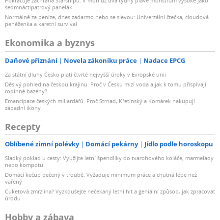
Pokračuje záchrana Starshipu. V moři už dva týdny plave monstrum vysoké jako
sedmnáctipatrový panelák
Normálně za peníze, dnes zadarmo nebo se slevou: Univerzální čtečka, cloudová
peněženka a karetní survival
Ekonomika a byznys
Daňové přiznání
Novela zákoníku práce
Nadace EPCG
Za státní dluhy Česko platí čtvrté nejvyšší úroky v Evropské unii
Děsivý pohled na českou krajinu. Proč v Česku mizí voda a jak k tomu přispívají
rodinné bazény?
Emancipace českých miliardářů. Proč Strnad, Křetínský a Komárek nakupují
západní ikony
Recepty
Oblíbené zimní polévky
Domácí pekárny
Jídlo podle horoskopu
Sladký poklad u cesty: Využijte letní špendlíky do tvarohového koláče, marmelády
nebo kompotu
Domácí kečup pečený v troubě: Vyžaduje minimum práce a chutná lépe než
vařený
Cuketová zmrzlina? Vyzkoušejte nečekaný letní hit a geniální způsob, jak zpracovat
úrodu
Hobby a zábava