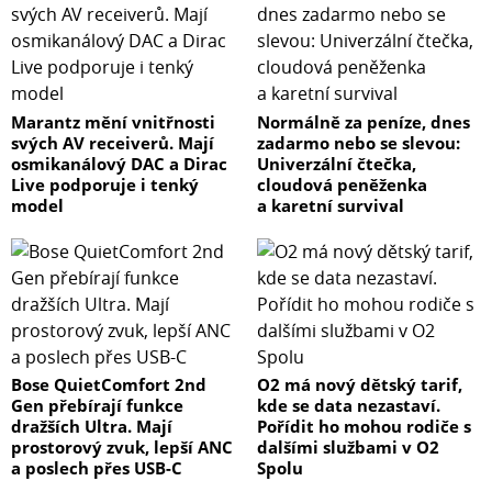
Marantz mění vnitřnosti
Normálně za peníze, dnes
svých AV receiverů. Mají
zadarmo nebo se slevou:
osmikanálový DAC a Dirac
Univerzální čtečka,
Live podporuje i tenký
cloudová peněženka
model
a karetní survival
Bose QuietComfort 2nd
O2 má nový dětský tarif,
Gen přebírají funkce
kde se data nezastaví.
dražších Ultra. Mají
Pořídit ho mohou rodiče s
prostorový zvuk, lepší ANC
dalšími službami v O2
a poslech přes USB-C
Spolu