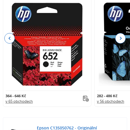
Previous
Next
364 - 646 Kč
282 - 486 Kč
v 65 obchodech
v 56 obchodech
Epson C13S050762 - Originální