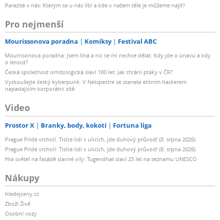
Parazité v nás: Kterým se u nás líbí a kde v našem těle je můžeme najít?
Pro nejmenší
Mourissonova poradna
Komiksy
Festival ABC
Mourrisonova poradna: Jsem líná a nic se mi nechce dělat: Kdy jde o únavu a kdy
o lenost?
Česká společnost ornitologická slaví 100 let: Jak chrání ptáky v ČR?
Vyzkoušejte český kyberpunk. V Netspectre se stanete elitním hackerem
napadajícím korporátní sítě
Video
Prostor X
Branky, body, kokoti
Fortuna liga
Prague Pride vrcholí: Tisíce lidí v ulicích, jde duhový průvod! (8. srpna 2026)
Prague Pride vrcholí: Tisíce lidí v ulicích, jde duhový průvod! (8. srpna 2026)
Hra světel na fasádě slavné vily: Tugendhat slaví 25 let na seznamu UNESCO
Nákupy
hledejceny.cz
Zboží Živě
Osobní vozy