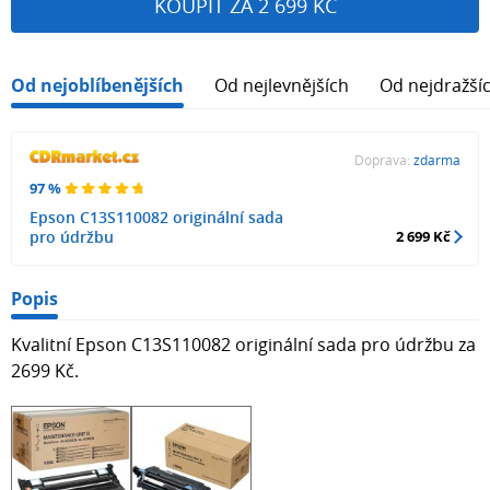
KOUPIT ZA 2 699 KČ
Od nejoblíbenějších
Od nejlevnějších
Od nejdražší
Doprava:
zdarma
97 %
Epson C13S110082 originální sada
pro údržbu
2 699 Kč
Popis
Kvalitní Epson C13S110082 originální sada pro údržbu za
2699 Kč.