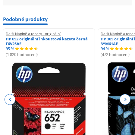
Podobné produkty
Další Náplně a tonery - originální
Další Náplně a tonery
HP 652 originální inkoustová kazeta černá
HP 305 originální
F6V25AE
3YM61AE
95 %
94 %
(1 820 hodnocení)
(472 hodnocení)
Previous
Next