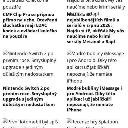
CMF Clip Pro se připnou
Netflix a 30
přímo na ucho. Otevřená
nejoblíbenějších filmů a
sluchátka mají LDAC
seriálů v srpnu 2026.
kodek a ovládací kolečko
Najdu si tě, akčňák My vás
na pouzdře
naučíme nebo krimi
seriály Metanol a Rapl
Nintendo Switch 2 po
Modré bubliny iMessage i
prvním roce. Smysluplný
pro Android. Díky této
upgrade s jediným
aplikaci už jablíčkáři
důležitým nedostatkem
nepoznají, že nemáte
iPhone