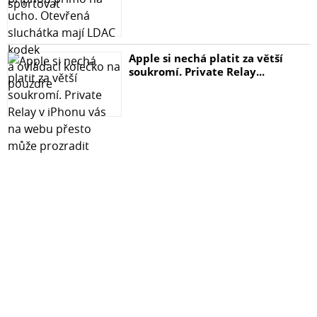
Apple si nechá platit za větší
soukromí. Private Relay...