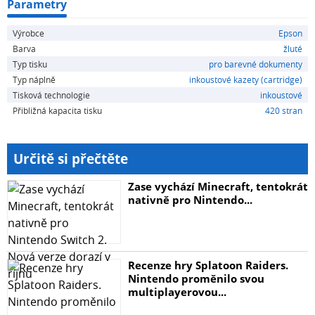
Parametry
Výrobce
Epson
Barva
žluté
Typ tisku
pro barevné dokumenty
Typ náplně
inkoustové kazety (cartridge)
Tisková technologie
inkoustové
Přibližná kapacita tisku
420 stran
Určitě si přečtěte
Zase vychází Minecraft, tentokrát
nativně pro Nintendo...
Recenze hry Splatoon Raiders.
Nintendo proměnilo svou
multiplayerovou...