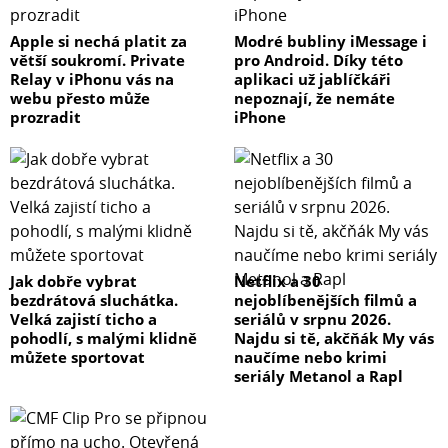
Apple si nechá platit za
Modré bubliny iMessage i
větší soukromí. Private
pro Android. Díky této
Relay v iPhonu vás na
aplikaci už jablíčkáři
webu přesto může
nepoznají, že nemáte
prozradit
iPhone
Jak dobře vybrat
Netflix a 30
bezdrátová sluchátka.
nejoblíbenějších filmů a
Velká zajistí ticho a
seriálů v srpnu 2026.
pohodlí, s malými klidně
Najdu si tě, akčňák My vás
můžete sportovat
naučíme nebo krimi
seriály Metanol a Rapl