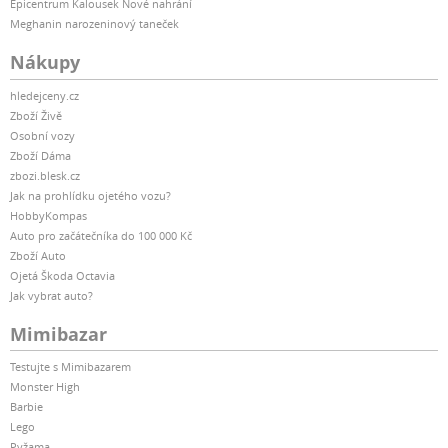
Epicentrum Kalousek Nové nahrání
Meghanin narozeninový taneček
Nákupy
hledejceny.cz
Zboží Živě
Osobní vozy
Zboží Dáma
zbozi.blesk.cz
Jak na prohlídku ojetého vozu?
HobbyKompas
Auto pro začátečníka do 100 000 Kč
Zboží Auto
Ojetá Škoda Octavia
Jak vybrat auto?
Mimibazar
Testujte s Mimibazarem
Monster High
Barbie
Lego
Pyžama