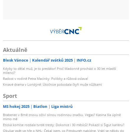
VÝBĚR
Aktuálně
Blesk Vánoce
Kalendář svátků 2025
INFO.cz
Kdyby to dělal muž, je to predátor! Proč Madonně prochází o 30 let mladší
milenci?
Radost v rodině Petra Macinky: Polibky a růžová oslava!
Krvavé drama v Londýně: Útočnice pobodala čtyři muže nůžkami
Sport
MS hokej 2025
Biatlon
Liga mistrů
Brabenec v Brně znovu oživí silnou rodinnou značku. Vegas? Kasina šla úplně
mimo mě
Etická komise rozdala tvrdé tresty: Dokonce i 30 měsíců! Pokazil si Šigut kariéru?
Okuliar zpět ve hře o NHL: Čekal jsem, co Pittsburgh nabídne. Vrátí se někdy do