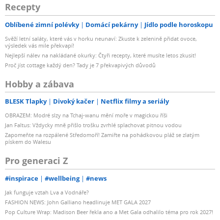
Recepty
Oblíbené zimní polévky
Domácí pekárny
Jídlo podle horoskopu
Svěží letní saláty, které vás v horku neunaví: Zkuste k zelenině přidat ovoce,
výsledek vás mile překvapí!
Nejlepší nálev na nakládané okurky: Čtyři recepty, které musíte letos zkusit!
Proč jíst cottage každý den? Tady je 7 překvapivých důvodů
Hobby a zábava
BLESK Tlapky
Divoký kačer
Netflix filmy a seriály
OBRAZEM: Modré slzy na Tchaj-wanu mění moře v magickou říši
Jan Faltus: Vždycky mně přišlo trošku zvrhlé splachovat pitnou vodou
Zapomeňte na rozpálené Středomoří! Zamiřte na pohádkovou pláž se zlatým
pískem do Walesu
Pro generaci Z
#inspirace
#wellbeing
#news
Jak funguje vztah Lva a Vodnáře?
FASHION NEWS: John Galliano headlinuje MET GALA 2027
Pop Culture Wrap: Madison Beer řekla ano a Met Gala odhalilo téma pro rok 2027!