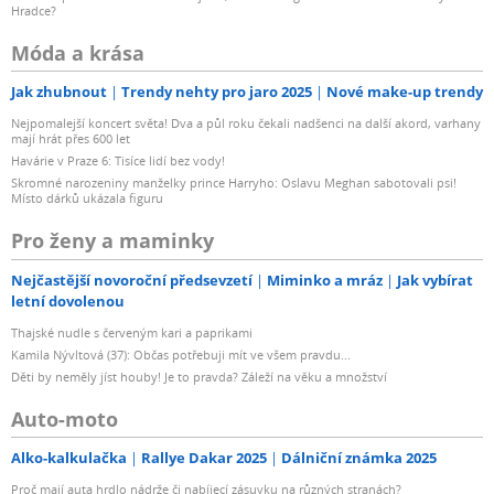
Hradce?
Móda a krása
Jak zhubnout
Trendy nehty pro jaro 2025
Nové make-up trendy
Nejpomalejší koncert světa! Dva a půl roku čekali nadšenci na další akord, varhany
mají hrát přes 600 let
Havárie v Praze 6: Tisíce lidí bez vody!
Skromné narozeniny manželky prince Harryho: Oslavu Meghan sabotovali psi!
Místo dárků ukázala figuru
Pro ženy a maminky
Nejčastější novoroční předsevzetí
Miminko a mráz
Jak vybírat
letní dovolenou
Thajské nudle s červeným kari a paprikami
Kamila Nývltová (37): Občas potřebuji mít ve všem pravdu...
Děti by neměly jíst houby! Je to pravda? Záleží na věku a množství
Auto-moto
Alko-kalkulačka
Rallye Dakar 2025
Dálniční známka 2025
Proč mají auta hrdlo nádrže či nabíjecí zásuvku na různých stranách?