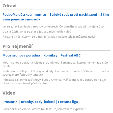
Zdraví
Podpořte dětskou imunitu
Babské rady proti nachlazení
S čím
vším pomůže rýmovník
Jak se zdravě zchladit v tropických vedrech: Co pomáhá a kdy už riskujete úpal
Úpal a úžeh: Jak je poznat a jak se z nich rychle vyléčit
Parazité v nás: Kterým se u nás líbí a kde v našem těle je můžeme najít?
Pro nejmenší
Mourissonova poradna
Komiksy
Festival ABC
Mourrisonova poradna: Máma si domů vodí kamarádku, kterou nemám ráda. Co
dělat?
Nintendo nedělá jen skákačky a arkády. Fire Emblem: Fortune's Weave je pořádná
strategie pro fanoušky tahovek
Pomozte Salierimu začít nový život v Americe. Mafia: The Old Country odhaluje
obsah rozšíření těsně před vydáním
Video
Prostor X
Branky, body, kokoti
Fortuna liga
Poslední sklenička se Samem Neillem: Už jsem vám to vyprávěl?