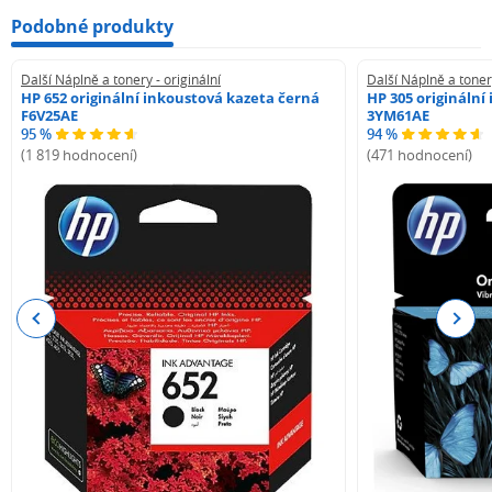
Podobné produkty
Další Náplně a tonery - originální
Další Náplně a tonery
HP 652 originální inkoustová kazeta černá
HP 305 originální
F6V25AE
3YM61AE
95 %
94 %
(1 819 hodnocení)
(471 hodnocení)
Previous
Next