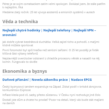
Pérez je se svým comebackem zatím velmi spokojen. Dokázal jsem, že stále patřím
k nejlepším, říká
Hledáme zlatý ročník: 25 let vývoje asistentů a emisních systémů v autech
Věda a technika
Nejlepší chytré hodinky
Nejlepší telefony
Nejlepší VPN –
srovnání
Jak dobře vybrat bezdrátová sluchátka. Velká zajistí ticho a pohodlí, s malými
klidně můžete sportovat
První fotomobil byl spíš hračka než seriózní zařízení. O 25 let později je foťák
klíčová část výbavy telefonů
Nejslavnější overclocker odstranil z chladiče procesoru větrák a nasadil na něj
komín. Fungovalo to skvěle
Ekonomika a byznys
Daňové přiznání
Novela zákoníku práce
Nadace EPCG
Český byznysový tandem expanduje na Západ. Získal podíl v britské zbrojovce,
konkurentovi Explosie
Inflace klesla pod cíl, sazby přesto zůstanou. V Česku nyní rozhoduje jiné číslo
Dostali jste dům a chcete ho prodat? Pozor na detail, který vás bude stát majlant
na daních