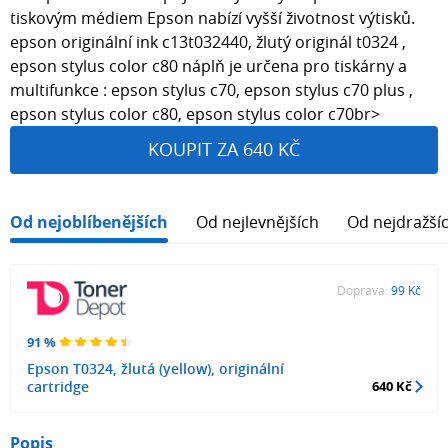
tiskovým médiem Epson nabízí vyšší životnost výtisků.
epson originální ink c13t032440, žlutý originál t0324 ,
epson stylus color c80 náplň je určena pro tiskárny a
multifunkce : epson stylus c70, epson stylus c70 plus ,
epson stylus color c80, epson stylus color c70br>
KOUPIT ZA 640 KČ
Od nejoblíbenějších
Od nejlevnějších
Od nejdražší
Doprava:
99 Kč
91 %
Epson T0324, žlutá (yellow), originální
cartridge
640 Kč
Popis