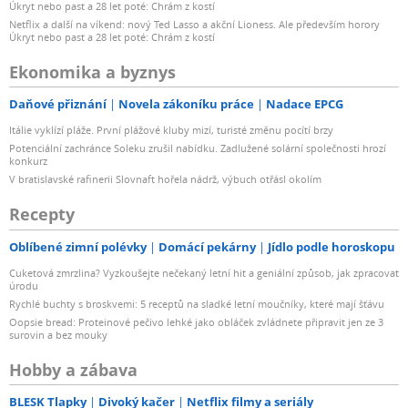
Úkryt nebo past a 28 let poté: Chrám z kostí
Netflix a další na víkend: nový Ted Lasso a akční Lioness. Ale především horory
Úkryt nebo past a 28 let poté: Chrám z kostí
Ekonomika a byznys
Daňové přiznání
Novela zákoníku práce
Nadace EPCG
Itálie vyklízí pláže. První plážové kluby mizí, turisté změnu pocítí brzy
Potenciální zachránce Soleku zrušil nabídku. Zadlužené solární společnosti hrozí
konkurz
V bratislavské rafinerii Slovnaft hořela nádrž, výbuch otřásl okolím
Recepty
Oblíbené zimní polévky
Domácí pekárny
Jídlo podle horoskopu
Cuketová zmrzlina? Vyzkoušejte nečekaný letní hit a geniální způsob, jak zpracovat
úrodu
Rychlé buchty s broskvemi: 5 receptů na sladké letní moučníky, které mají šťávu
Oopsie bread: Proteinové pečivo lehké jako obláček zvládnete připravit jen ze 3
surovin a bez mouky
Hobby a zábava
BLESK Tlapky
Divoký kačer
Netflix filmy a seriály