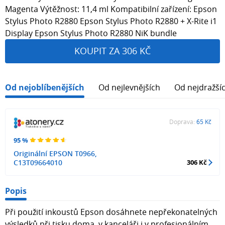
Magenta Výtěžnost: 11,4 ml Kompatibilní zařízení: Epson
Stylus Photo R2880 Epson Stylus Photo R2880 + X-Rite i1
Display Epson Stylus Photo R2880 NiK bundle
KOUPIT ZA 306 KČ
Od nejoblíbenějších
Od nejlevnějších
Od nejdražší
Doprava:
65 Kč
95 %
Originální EPSON T0966,
C13T09664010
306 Kč
Popis
Při použití inkoustů Epson dosáhnete nepřekonatelných
výsledků při tisku doma, v kanceláři i v profesionálním