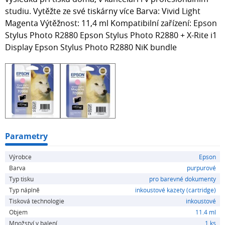
studiu. Vytěžte ze své tiskárny více Barva: Vivid Light
Magenta Výtěžnost: 11,4 ml Kompatibilní zařízení: Epson
Stylus Photo R2880 Epson Stylus Photo R2880 + X-Rite i1
Display Epson Stylus Photo R2880 NiK bundle
Parametry
Výrobce
Epson
Barva
purpurové
Typ tisku
pro barevné dokumenty
Typ náplně
inkoustové kazety (cartridge)
Tisková technologie
inkoustové
Objem
11.4 ml
Množství v balení
1 ks