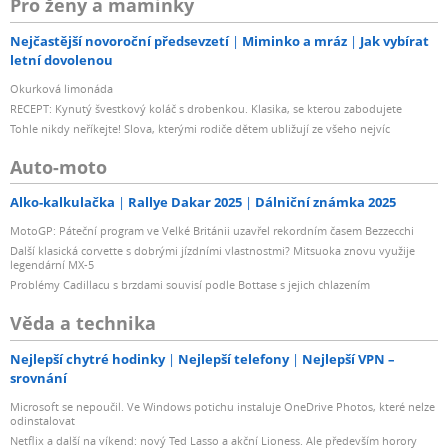
Pro ženy a maminky
Nejčastější novoroční předsevzetí
Miminko a mráz
Jak vybírat
letní dovolenou
Okurková limonáda
RECEPT: Kynutý švestkový koláč s drobenkou. Klasika, se kterou zabodujete
Tohle nikdy neříkejte! Slova, kterými rodiče dětem ubližují ze všeho nejvíc
Auto-moto
Alko-kalkulačka
Rallye Dakar 2025
Dálniční známka 2025
MotoGP: Páteční program ve Velké Británii uzavřel rekordním časem Bezzecchi
Další klasická corvette s dobrými jízdními vlastnostmi? Mitsuoka znovu využije
legendární MX-5
Problémy Cadillacu s brzdami souvisí podle Bottase s jejich chlazením
Věda a technika
Nejlepší chytré hodinky
Nejlepší telefony
Nejlepší VPN –
srovnání
Microsoft se nepoučil. Ve Windows potichu instaluje OneDrive Photos, které nelze
odinstalovat
Netflix a další na víkend: nový Ted Lasso a akční Lioness. Ale především horory