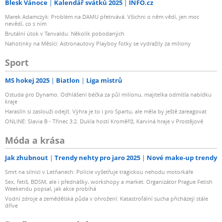
Blesk Vánoce
Kalendář svátků 2025
INFO.cz
Marek Adamczyk: Problém na DAMU přetrvává. Všichni o něm vědí, jen moc
nevědí, co s ním
Brutální útok v Tanvaldu: Několik pobodaných
Nahotinky na Měsíci: Astronautovy Playboy fotky se vydražily za miliony
Sport
MS hokej 2025
Biatlon
Liga mistrů
Ostuda pro Dynamo. Odhlášení béčka za půl milionu, majitelka odmítla nabídku
kraje
Haraslín si zaslouží odejít. Výhra je to i pro Spartu, ale měla by ještě zareagovat
ONLINE: Slavia B - Třinec 3:2. Dukla hostí Kroměříž, Karviná hraje v Prostějově
Móda a krása
Jak zhubnout
Trendy nehty pro jaro 2025
Nové make-up trendy
Smrt na silnici v Letňanech: Policie vyšetřuje tragickou nehodu motorkáře
Sex, fetiš, BDSM, ale i přednášky, workshopy a market. Organizátor Prague Fetish
Weekendu popsal, jak akce probíhá
Vodní zdroje a zemědělská půda v ohrožení: Katastrofální sucha přicházejí stále
dříve