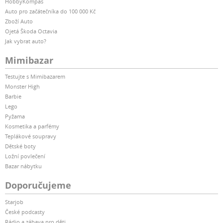
HobbyKompas
Auto pro začátečníka do 100 000 Kč
Zboží Auto
Ojetá Škoda Octavia
Jak vybrat auto?
Mimibazar
Testujte s Mimibazarem
Monster High
Barbie
Lego
Pyžama
Kosmetika a parfémy
Teplákové soupravy
Dětské boty
Ložní povlečení
Bazar nábytku
Doporučujeme
Starjob
České podcasty
Rádio a zábava pro děti