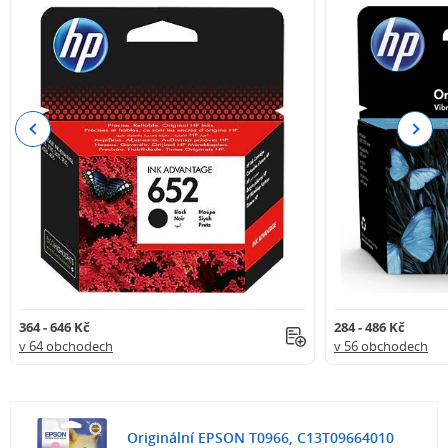
Previous
Next
364 - 646 Kč
284 - 486 Kč
v 64 obchodech
v 56 obchodech
Originální EPSON T0966, C13T09664010