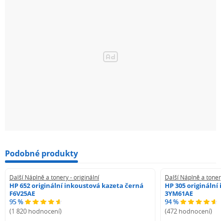
Podobné produkty
Další Náplně a tonery - originální
Další Náplně a tonery
HP 652 originální inkoustová kazeta černá
HP 305 originální
F6V25AE
3YM61AE
95 %
94 %
(1 820 hodnocení)
(472 hodnocení)