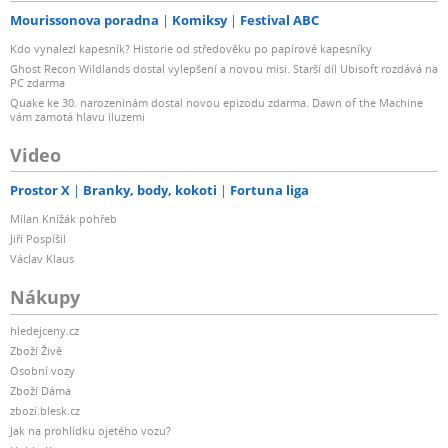
Mourissonova poradna
Komiksy
Festival ABC
Kdo vynalezl kapesník? Historie od středověku po papírové kapesníky
Ghost Recon Wildlands dostal vylepšení a novou misi. Starší díl Ubisoft rozdává na
PC zdarma
Quake ke 30. narozeninám dostal novou epizodu zdarma. Dawn of the Machine
vám zamotá hlavu iluzemi
Video
Prostor X
Branky, body, kokoti
Fortuna liga
Milan Knížák pohřeb
Jiří Pospíšil
Václav Klaus
Nákupy
hledejceny.cz
Zboží Živě
Osobní vozy
Zboží Dáma
zbozi.blesk.cz
Jak na prohlídku ojetého vozu?