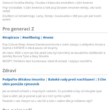
Cestovní horečka šlechty: Chuďas z Klatovska otrokářem v Jižní Americe
Filip Vondrášek: V Jižní Americe si lidé plují životem mnohem lehčeji, věci tolik
neřeší
Osvěžení ve Schladmingu: Lamy, ferraty i koulovačka v létě jsou jen pár hodin
autem
Pro generaci Z
#inspirace
#wellbeing
#news
Pop Culture Wrap: Ariana Grande promluvila o svém ústupu z veřejného života a
Sophia z KATSEYE si dává pauzu od skupiny
Alt news: MGK v tom zas lítá, Jared Leto byl obviněný ze sexuálního obtěžování a
zemřely Bonnie Tyler a Mary Morello
RECEPT: Perfektní letní kombinace, které tě zchladí, i kdybys nechtěl*a
Zdraví
Podpořte dětskou imunitu
Babské rady proti nachlazení
S čím
vším pomůže rýmovník
Jak se zdravě zchladit v tropických vedrech: Co pomáhá a kdy už riskujete úpal
Úpal a úžeh: Jak je poznat a jak se z nich rychle vyléčit
Parazité v nás: Kterým se u nás líbí a kde v našem těle je můžeme najít?