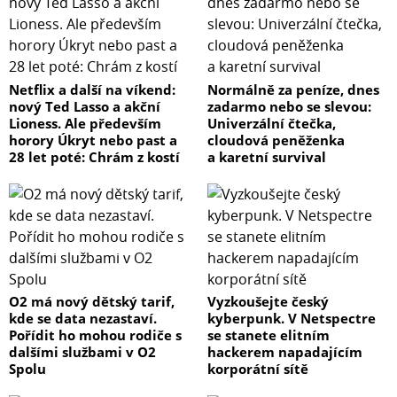
Netflix a další na víkend:
Normálně za peníze, dnes
nový Ted Lasso a akční
zadarmo nebo se slevou:
Lioness. Ale především
Univerzální čtečka,
horory Úkryt nebo past a
cloudová peněženka
28 let poté: Chrám z kostí
a karetní survival
O2 má nový dětský tarif,
Vyzkoušejte český
kde se data nezastaví.
kyberpunk. V Netspectre
Pořídit ho mohou rodiče s
se stanete elitním
dalšími službami v O2
hackerem napadajícím
Spolu
korporátní sítě