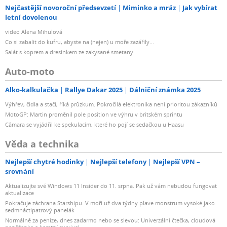
Nejčastější novoroční předsevzetí
Miminko a mráz
Jak vybírat
letní dovolenou
video Alena Mihulová
Co si zabalit do kufru, abyste na (nejen) u moře zazářily...
Salát s koprem a dresinkem ze zakysané smetany
Auto-moto
Alko-kalkulačka
Rallye Dakar 2025
Dálniční známka 2025
Výhřev, čidla a stačí, říká průzkum. Pokročilá elektronika není prioritou zákazníků
MotoGP: Martin proměnil pole position ve výhru v britském sprintu
Câmara se vyjádřil ke spekulacím, které ho pojí se sedačkou u Haasu
Věda a technika
Nejlepší chytré hodinky
Nejlepší telefony
Nejlepší VPN –
srovnání
Aktualizujte své Windows 11 Insider do 11. srpna. Pak už vám nebudou fungovat
aktualizace
Pokračuje záchrana Starshipu. V moři už dva týdny plave monstrum vysoké jako
sedmnáctipatrový panelák
Normálně za peníze, dnes zadarmo nebo se slevou: Univerzální čtečka, cloudová