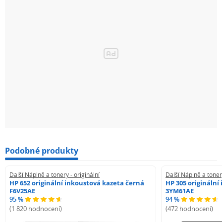
Podobné produkty
Další Náplně a tonery - originální
Další Náplně a tonery
HP 652 originální inkoustová kazeta černá
HP 305 originální
F6V25AE
3YM61AE
95 %
94 %
(1 820 hodnocení)
(472 hodnocení)