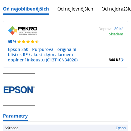
Od nejoblíbenějších
Od nejlevnějších
Od nejdražší
Doprava:
80 Kč
Skladem
95 %
Epson 250 - Purpurová - originální -
blistr s RF / akustickým alarmem -
doplnení inkoustu (C13T16N34020)
346 Kč
Parametry
Výrobce
Epson