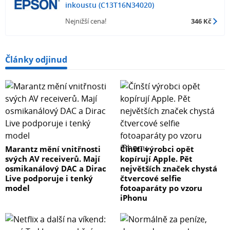
inkoustu (C13T16N34020)
Nejnižší cena!
346 Kč
Články odjinud
Marantz mění vnitřnosti
Čínští výrobci opět
svých AV receiverů. Mají
kopírují Apple. Pět
osmikanálový DAC a Dirac
největších značek chystá
Live podporuje i tenký
čtvercové selfie
model
fotoaparáty po vzoru
iPhonu