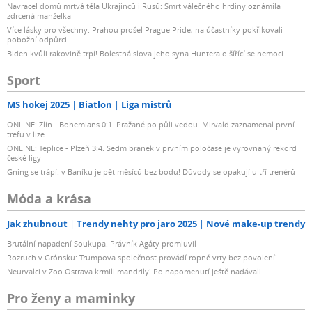
Navracel domů mrtvá těla Ukrajinců i Rusů: Smrt válečného hrdiny oznámila
zdrcená manželka
Více lásky pro všechny. Prahou prošel Prague Pride, na účastníky pokřikovali
pobožní odpůrci
Biden kvůli rakovině trpí! Bolestná slova jeho syna Huntera o šířící se nemoci
Sport
MS hokej 2025
Biatlon
Liga mistrů
ONLINE: Zlín - Bohemians 0:1. Pražané po půli vedou. Mirvald zaznamenal první
trefu v lize
ONLINE: Teplice - Plzeň 3:4. Sedm branek v prvním poločase je vyrovnaný rekord
české ligy
Gning se trápí: v Baníku je pět měsíců bez bodu! Důvody se opakují u tří trenérů
Móda a krása
Jak zhubnout
Trendy nehty pro jaro 2025
Nové make-up trendy
Brutální napadení Soukupa. Právník Agáty promluvil
Rozruch v Grónsku: Trumpova společnost provádí ropné vrty bez povolení!
Neurvalci v Zoo Ostrava krmili mandrily! Po napomenutí ještě nadávali
Pro ženy a maminky