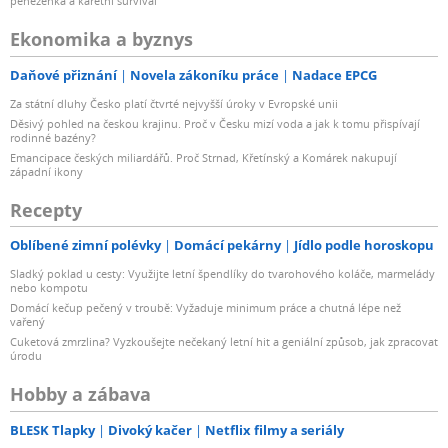
peněženka a karetní survival
Ekonomika a byznys
Daňové přiznání
Novela zákoníku práce
Nadace EPCG
Za státní dluhy Česko platí čtvrté nejvyšší úroky v Evropské unii
Děsivý pohled na českou krajinu. Proč v Česku mizí voda a jak k tomu přispívají
rodinné bazény?
Emancipace českých miliardářů. Proč Strnad, Křetínský a Komárek nakupují
západní ikony
Recepty
Oblíbené zimní polévky
Domácí pekárny
Jídlo podle horoskopu
Sladký poklad u cesty: Využijte letní špendlíky do tvarohového koláče, marmelády
nebo kompotu
Domácí kečup pečený v troubě: Vyžaduje minimum práce a chutná lépe než
vařený
Cuketová zmrzlina? Vyzkoušejte nečekaný letní hit a geniální způsob, jak zpracovat
úrodu
Hobby a zábava
BLESK Tlapky
Divoký kačer
Netflix filmy a seriály