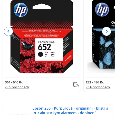
Previous
Next
364 - 646 Kč
282 - 486 Kč
v 65 obchodech
v 56 obchodech
Epson 250 - Purpurová - originální - blistr s
RF / akustickým alarmem - doplnení