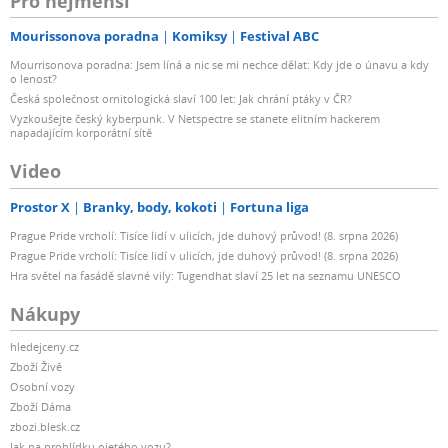
Pro nejmenší
Mourissonova poradna
Komiksy
Festival ABC
Mourrisonova poradna: Jsem líná a nic se mi nechce dělat: Kdy jde o únavu a kdy
o lenost?
Česká společnost ornitologická slaví 100 let: Jak chrání ptáky v ČR?
Vyzkoušejte český kyberpunk. V Netspectre se stanete elitním hackerem
napadajícím korporátní sítě
Video
Prostor X
Branky, body, kokoti
Fortuna liga
Prague Pride vrcholí: Tisíce lidí v ulicích, jde duhový průvod! (8. srpna 2026)
Prague Pride vrcholí: Tisíce lidí v ulicích, jde duhový průvod! (8. srpna 2026)
Hra světel na fasádě slavné vily: Tugendhat slaví 25 let na seznamu UNESCO
Nákupy
hledejceny.cz
Zboží Živě
Osobní vozy
Zboží Dáma
zbozi.blesk.cz
Jak na prohlídku ojetého vozu?