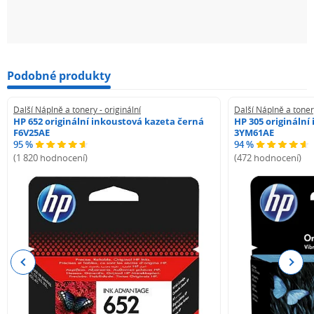
Podobné produkty
Další Náplně a tonery - originální
Další Náplně a tonery
HP 652 originální inkoustová kazeta černá
HP 305 originální
F6V25AE
3YM61AE
95 %
94 %
(1 820 hodnocení)
(472 hodnocení)
Previous
Next