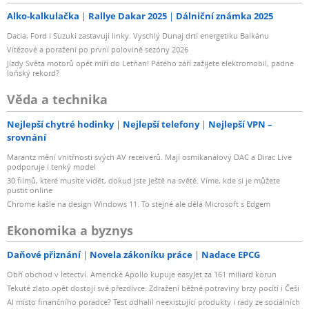
Alko-kalkulačka
Rallye Dakar 2025
Dálniční známka 2025
Dacia, Ford i Suzuki zastavují linky. Vyschlý Dunaj drtí energetiku Balkánu
Vítězové a poražení po první polovině sezóny 2026
Jízdy Světa motorů opět míří do Letňan! Pátého září zažijete elektromobil, padne
loňský rekord?
Věda a technika
Nejlepší chytré hodinky
Nejlepší telefony
Nejlepší VPN –
srovnání
Marantz mění vnitřnosti svých AV receiverů. Mají osmikanálový DAC a Dirac Live
podporuje i tenký model
30 filmů, které musíte vidět, dokud jste ještě na světě. Víme, kde si je můžete
pustit online
Chrome kašle na design Windows 11. To stejné ale dělá Microsoft s Edgem
Ekonomika a byznys
Daňové přiznání
Novela zákoníku práce
Nadace EPCG
Obří obchod v letectví. Americké Apollo kupuje easyJet za 161 miliard korun
Tekuté zlato opět dostojí své přezdívce. Zdražení běžné potraviny brzy pocítí i Češi
AI místo finančního poradce? Test odhalil neexistující produkty i rady ze sociálních