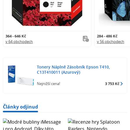
364 - 646 Kč
284 - 486 Kč
v 64 obchodech
v 56 obchodech
Tonery Náplně Zásobník Epson T410,
C13T410011 (Azurový)
Nejnižší cena!
3 753 Kč
Články odjinud