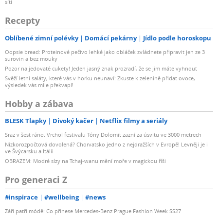
sítí
Recepty
Oblíbené zimní polévky
Domácí pekárny
Jídlo podle horoskopu
Oopsie bread: Proteinové pečivo lehké jako obláček zvládnete připravit jen ze 3
surovin a bez mouky
Pozor na jedovaté cukety! Jeden jasný znak prozradí, že se jim máte vyhnout
Svěží letní saláty, které vás v horku neunaví: Zkuste k zelenině přidat ovoce,
výsledek vás mile překvapí!
Hobby a zábava
BLESK Tlapky
Divoký kačer
Netflix filmy a seriály
Sraz v šest ráno. Vrchol festivalu Tóny Dolomit zazní za úsvitu ve 3000 metrech
Nízkorozpočtová dovolená? Chorvatsko jedno z nejdražších v Evropě! Levněji je i
ve Švýcarsku a Itálii
OBRAZEM: Modré slzy na Tchaj-wanu mění moře v magickou říši
Pro generaci Z
#inspirace
#wellbeing
#news
Září patří módě: Co přinese Mercedes-Benz Prague Fashion Week SS27