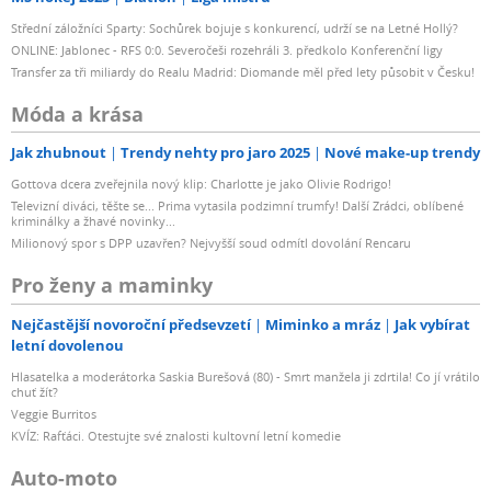
Střední záložníci Sparty: Sochůrek bojuje s konkurencí, udrží se na Letné Hollý?
ONLINE: Jablonec - RFS 0:0. Severočeši rozehráli 3. předkolo Konferenční ligy
Transfer za tři miliardy do Realu Madrid: Diomande měl před lety působit v Česku!
Móda a krása
Jak zhubnout
Trendy nehty pro jaro 2025
Nové make-up trendy
Gottova dcera zveřejnila nový klip: Charlotte je jako Olivie Rodrigo!
Televizní diváci, těšte se... Prima vytasila podzimní trumfy! Další Zrádci, oblíbené
kriminálky a žhavé novinky...
Milionový spor s DPP uzavřen? Nejvyšší soud odmítl dovolání Rencaru
Pro ženy a maminky
Nejčastější novoroční předsevzetí
Miminko a mráz
Jak vybírat
letní dovolenou
Hlasatelka a moderátorka Saskia Burešová (80) - Smrt manžela ji zdrtila! Co jí vrátilo
chuť žít?
Veggie Burritos
KVÍZ: Rafťáci. Otestujte své znalosti kultovní letní komedie
Auto-moto