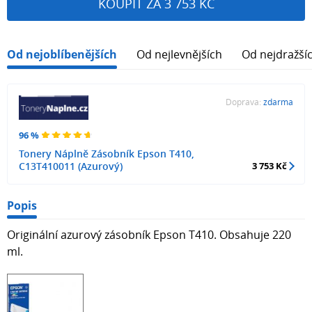
KOUPIT ZA 3 753 KČ
Od nejoblíbenějších
Od nejlevnějších
Od nejdražší
Doprava:
zdarma
96 %
Tonery Náplně Zásobník Epson T410,
C13T410011 (Azurový)
3 753 Kč
Popis
Originální azurový zásobník Epson T410. Obsahuje 220
ml.