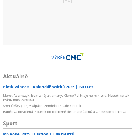
VÝBĚR
Aktuálně
Blesk Vánoce
Kalendář svátků 2025
INFO.cz
Marek Adamczyk: Jsem z něj zklamaný. Klempíř si hraje na ministra. Nestačí se tak
tvářit, musí zamakat
Smrt Češky (†14) v Alpách: Zemřela při túře s rodiči
Babišova dovolená: Kousek od oblíbené destinace Čechů a Onassisova ostrova
Sport
MS hokej 2025
Biatlon
Liga mistrů