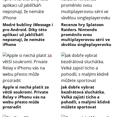
Modré bubliny iMessage i
Recenze hry Splatoon
pro Android. Díky této
Raiders. Nintendo
aplikaci už jablíčkáři
proměnilo svou
nepoznají, že nemáte
multiplayerovou sérii ve
iPhone
skvělou singleplayerovku
Apple si nechá platit za
Jak dobře vybrat
větší soukromí. Private
bezdrátová sluchátka.
Relay v iPhonu vás na
Velká zajistí ticho a
webu přesto může
pohodlí, s malými klidně
prozradit
můžete sportovat