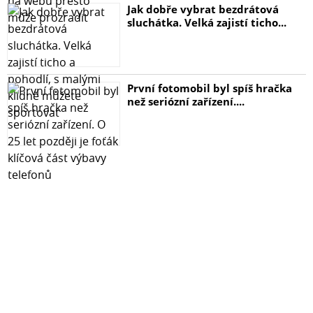
Jak dobře vybrat bezdrátová
sluchátka. Velká zajistí ticho...
První fotomobil byl spíš hračka
než seriózní zařízení....