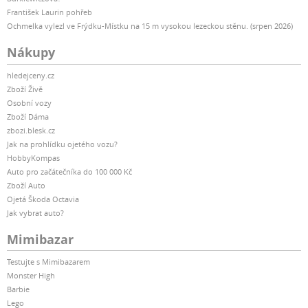
František Laurin pohřeb
Ochmelka vylezl ve Frýdku-Místku na 15 m vysokou lezeckou stěnu. (srpen 2026)
Nákupy
hledejceny.cz
Zboží Živě
Osobní vozy
Zboží Dáma
zbozi.blesk.cz
Jak na prohlídku ojetého vozu?
HobbyKompas
Auto pro začátečníka do 100 000 Kč
Zboží Auto
Ojetá Škoda Octavia
Jak vybrat auto?
Mimibazar
Testujte s Mimibazarem
Monster High
Barbie
Lego