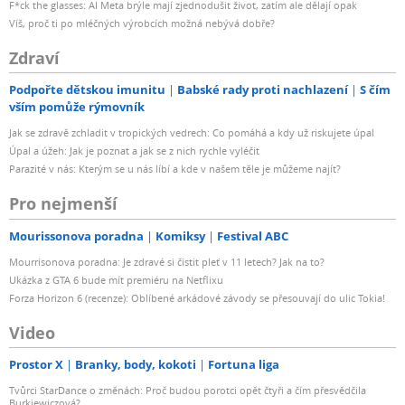
F*ck the glasses: AI Meta brýle mají zjednodušit život, zatím ale dělají opak
Víš, proč ti po mléčných výrobcích možná nebývá dobře?
Zdraví
Podpořte dětskou imunitu
Babské rady proti nachlazení
S čím
vším pomůže rýmovník
Jak se zdravě zchladit v tropických vedrech: Co pomáhá a kdy už riskujete úpal
Úpal a úžeh: Jak je poznat a jak se z nich rychle vyléčit
Parazité v nás: Kterým se u nás líbí a kde v našem těle je můžeme najít?
Pro nejmenší
Mourissonova poradna
Komiksy
Festival ABC
Mourrisonova poradna: Je zdravé si čistit pleť v 11 letech? Jak na to?
Ukázka z GTA 6 bude mít premiéru na Netflixu
Forza Horizon 6 (recenze): Oblíbené arkádové závody se přesouvají do ulic Tokia!
Video
Prostor X
Branky, body, kokoti
Fortuna liga
Tvůrci StarDance o změnách: Proč budou porotci opět čtyři a čím přesvědčila
Burkiewiczová?