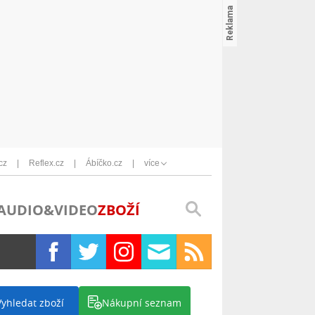
cz
Reflex.cz
Ábíčko.cz
více
AUDIO&VIDEO
ZBOŽÍ
Vyhledat zboží
Nákupní seznam