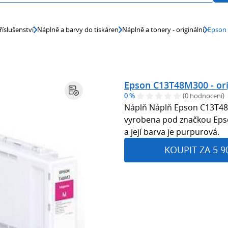
říslušenství
Náplně a barvy do tiskáren
Náplně a tonery - originální
Epson 
Epson C13T48M300 - ori
0 %
(0 hodnocení)
Náplň Náplň Epson C13T48
vyrobena pod značkou Epson
a její barva je purpurová.
KOUPIT ZA 5 9