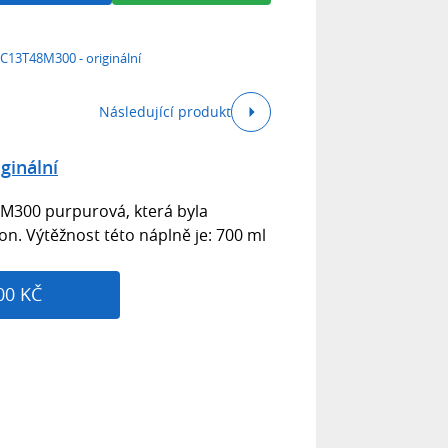
C13T48M300 - originální
Následující produkt
ginální
M300 purpurová, která byla
. Výtěžnost této náplně je: 700 ml
00 KČ