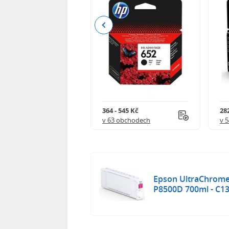
Previous
 732 Kč
364 - 545 Kč
282
 obchodech
v 63 obchodech
v 
Epson UltraChrome
P8500D 700ml - C