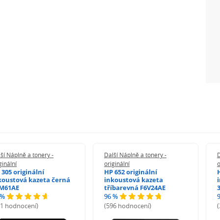
ší Náplně a tonery -
Další Náplně a tonery -
D
ginální
originální
o
 305 originální
HP 652 originální
koustová kazeta černá
inkoustová kazeta
M61AE
tříbarevná F6V24AE
 %
96 %
71 hodnocení)
(596 hodnocení)