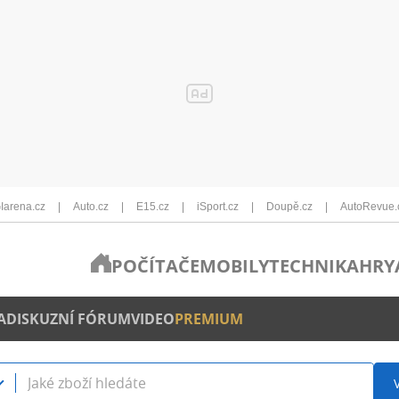
Iarena.cz
Auto.cz
E15.cz
iSport.cz
Doupě.cz
AutoRevue.
POČÍTAČE
MOBILY
TECHNIKA
HRY
A
DISKUZNÍ FÓRUM
VIDEO
PREMIUM