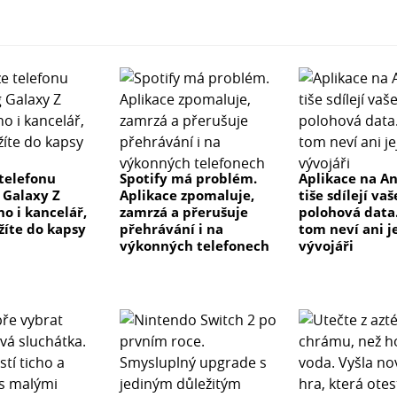
telefonu
Spotify má problém.
Aplikace na A
Galaxy Z
Aplikace zpomaluje,
tiše sdílejí vaš
no i kancelář,
zamrzá a přerušuje
polohová data.
žíte do kapsy
přehrávání i na
tom neví ani j
výkonných telefonech
vývojáři