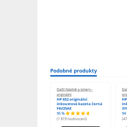
Podobné produkty
 Náplně a tonery -
Další Náplně a tonery -
Dal
nální
originální
ori
n 5438C001 -
HP 652 originální
HP
inální
inkoustová kazeta černá
in
F6V25AE
3Y
95 %
94
hodnocení)
(1 819 hodnocení)
(4