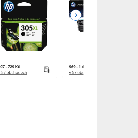
Next
07 - 729 Kč
969 - 1 490 Kč
v 57 obchodech
v 57 obchodech