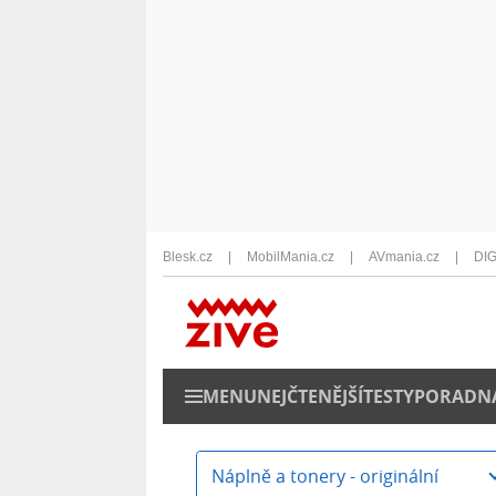
Blesk.cz
MobilMania.cz
AVmania.cz
DIG
MENU
NEJČTENĚJŠÍ
TESTY
PORADN
Náplně a tonery - originální