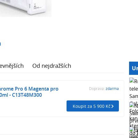
1
evnějších
Od nejdražších
Ur
hrome Pro 6 Magenta pro
Doprava:
zdarma
0ml - C13T48M300
Koupit za 5 900 Kč