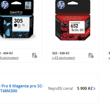
 - 434 Kč
322 - 526 Kč
5
54 obchodech
v 63 obchodech
 Pro 6 Magenta pro SC-
Nejnižší cena!
5 900 Kč
13T48M300