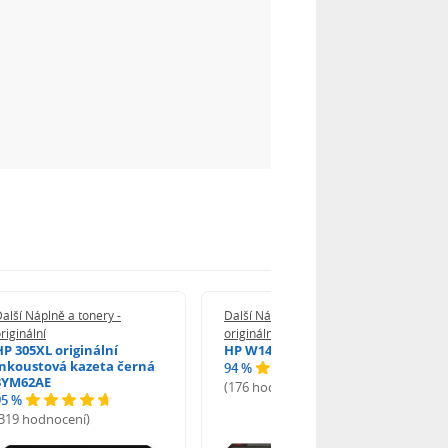
alší Náplně a tonery -
Další Náplně a tonery -
riginální
originální
HP 305XL originální
HP W1420A - originální
inkoustová kazeta černá
94 %
3YM62AE
(176 hodnocení)
95 %
(319 hodnocení)