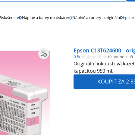
říslušenství
Náplně a barvy do tiskáren
Náplně a tonery - originální
Epson 
Epson C13T624600 - orig
0 %
(0 hodnocení)
Originální inkoustová kazet
kapacitou 950 ml.
KOUPIT ZA 2 3