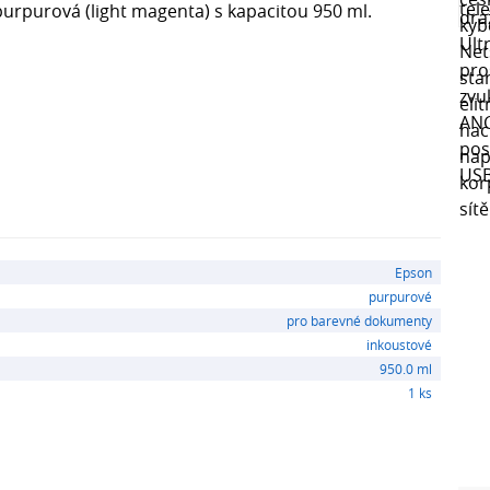
 purpurová (light magenta) s kapacitou 950 ml.
Epson
purpurové
pro barevné dokumenty
inkoustové
950.0 ml
1 ks