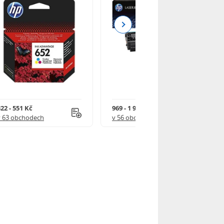
Next
22 - 551 Kč
969 - 1 918 Kč
v 63 obchodech
v 56 obchodech