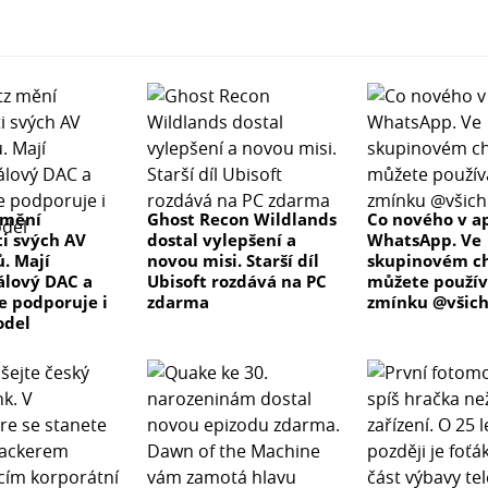
 mění
Ghost Recon Wildlands
Co nového v ap
ti svých AV
dostal vylepšení a
WhatsApp. Ve
ů. Mají
novou misi. Starší díl
skupinovém c
lový DAC a
Ubisoft rozdává na PC
můžete použív
ve podporuje i
zdarma
zmínku @všich
odel