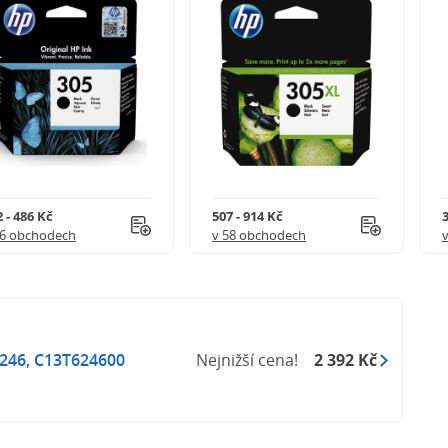
 - 486 Kč
507 - 914 Kč
3
56 obchodech
v 58 obchodech
6246, C13T624600
Nejnižší cena!
2 392 Kč