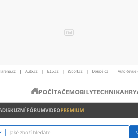
Iarena.cz
Auto.cz
E15.cz
iSport.cz
Doupě.cz
AutoRevue.
POČÍTAČE
MOBILY
TECHNIKA
HRY
A
DISKUZNÍ FÓRUM
VIDEO
PREMIUM