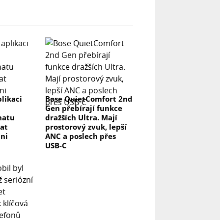
likaci
Bose QuietComfort 2nd
Gen přebírají funkce
hatu
dražších Ultra. Mají
at
prostorový zvuk, lepší
ni
ANC a poslech přes
USB-C