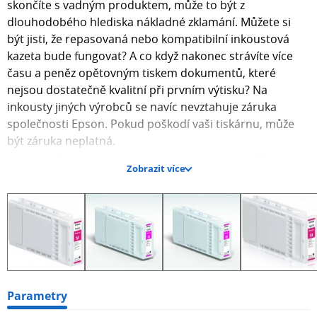
skončíte s vadným produktem, může to být z
dlouhodobého hlediska nákladné zklamání. Můžete si
být jisti, že repasovaná nebo kompatibilní inkoustová
kazeta bude fungovat? A co když nakonec strávíte více
času a peněz opětovným tiskem dokumentů, které
nejsou dostatečně kvalitní při prvním výtisku? Na
inkousty jiných výrobců se navíc nevztahuje záruka
společnosti Epson. Pokud poškodí vaši tiskárnu, může
být záruka neplatná.
Vice se můžete dočíst na oficiálních stránkách EPSON.
Zobrazit více
Rozšířený rozsah barev
Cílem vývoje pigmentového inkoustu UltraChrome bylo
spojit vlastnosti dlouhodobé a krátkodobé barevné
stálosti pigmentových inkoustů s barevnou škálou
barevných inkoustů. Tento nový systém barevných
inkoustů obsahuje světlečernou jako sedmou barvu,
čímž je při černobílém tisku dosaženo jemnějšího
Parametry
odstupňování, a také dva druhy černého inkoustu, mat