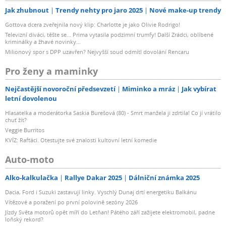
Jak zhubnout
Trendy nehty pro jaro 2025
Nové make-up trendy
Gottova dcera zveřejnila nový klip: Charlotte je jako Olivie Rodrigo!
Televizní diváci, těšte se... Prima vytasila podzimní trumfy! Další Zrádci, oblíbené
kriminálky a žhavé novinky...
Milionový spor s DPP uzavřen? Nejvyšší soud odmítl dovolání Rencaru
Pro ženy a maminky
Nejčastější novoroční předsevzetí
Miminko a mráz
Jak vybírat
letní dovolenou
Hlasatelka a moderátorka Saskia Burešová (80) - Smrt manžela ji zdrtila! Co jí vrátilo
chuť žít?
Veggie Burritos
KVÍZ: Rafťáci. Otestujte své znalosti kultovní letní komedie
Auto-moto
Alko-kalkulačka
Rallye Dakar 2025
Dálniční známka 2025
Dacia, Ford i Suzuki zastavují linky. Vyschlý Dunaj drtí energetiku Balkánu
Vítězové a poražení po první polovině sezóny 2026
Jízdy Světa motorů opět míří do Letňan! Pátého září zažijete elektromobil, padne
loňský rekord?