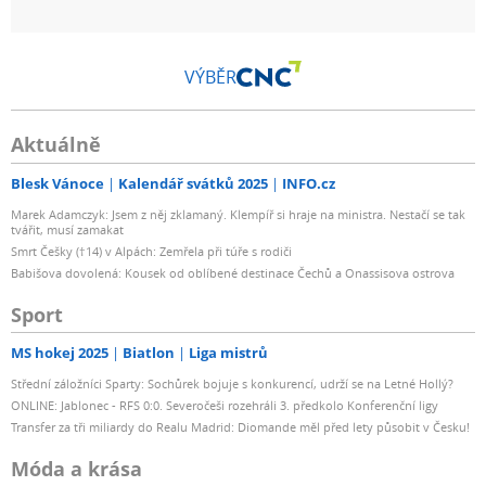
VÝBĚR
Aktuálně
Blesk Vánoce
Kalendář svátků 2025
INFO.cz
Marek Adamczyk: Jsem z něj zklamaný. Klempíř si hraje na ministra. Nestačí se tak
tvářit, musí zamakat
Smrt Češky (†14) v Alpách: Zemřela při túře s rodiči
Babišova dovolená: Kousek od oblíbené destinace Čechů a Onassisova ostrova
Sport
MS hokej 2025
Biatlon
Liga mistrů
Střední záložníci Sparty: Sochůrek bojuje s konkurencí, udrží se na Letné Hollý?
ONLINE: Jablonec - RFS 0:0. Severočeši rozehráli 3. předkolo Konferenční ligy
Transfer za tři miliardy do Realu Madrid: Diomande měl před lety působit v Česku!
Móda a krása