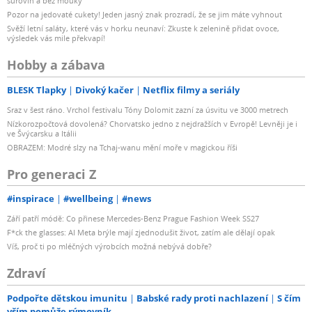
surovin a bez mouky
Pozor na jedovaté cukety! Jeden jasný znak prozradí, že se jim máte vyhnout
Svěží letní saláty, které vás v horku neunaví: Zkuste k zelenině přidat ovoce,
výsledek vás mile překvapí!
Hobby a zábava
BLESK Tlapky
Divoký kačer
Netflix filmy a seriály
Sraz v šest ráno. Vrchol festivalu Tóny Dolomit zazní za úsvitu ve 3000 metrech
Nízkorozpočtová dovolená? Chorvatsko jedno z nejdražších v Evropě! Levněji je i
ve Švýcarsku a Itálii
OBRAZEM: Modré slzy na Tchaj-wanu mění moře v magickou říši
Pro generaci Z
#inspirace
#wellbeing
#news
Září patří módě: Co přinese Mercedes-Benz Prague Fashion Week SS27
F*ck the glasses: AI Meta brýle mají zjednodušit život, zatím ale dělají opak
Víš, proč ti po mléčných výrobcích možná nebývá dobře?
Zdraví
Podpořte dětskou imunitu
Babské rady proti nachlazení
S čím
vším pomůže rýmovník