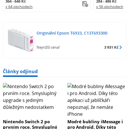
364 - 646 Kč
284 - 486 Kč
v 64 obchodech
v 56 obchodech
Originální Epson T6933, C13T693300
Nejnižší cena!
3 931 Kč
Články odjinud
Nintendo Switch 2 po
Modré bubliny iMessage i
prvním roce. Smysluplný
pro Android. Díky této