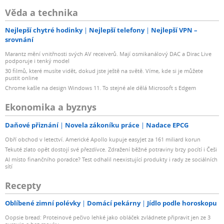
Věda a technika
Nejlepší chytré hodinky
Nejlepší telefony
Nejlepší VPN –
srovnání
Marantz mění vnitřnosti svých AV receiverů. Mají osmikanálový DAC a Dirac Live
podporuje i tenký model
30 filmů, které musíte vidět, dokud jste ještě na světě. Víme, kde si je můžete
pustit online
Chrome kašle na design Windows 11. To stejné ale dělá Microsoft s Edgem
Ekonomika a byznys
Daňové přiznání
Novela zákoníku práce
Nadace EPCG
Obří obchod v letectví. Americké Apollo kupuje easyJet za 161 miliard korun
Tekuté zlato opět dostojí své přezdívce. Zdražení běžné potraviny brzy pocítí i Češi
AI místo finančního poradce? Test odhalil neexistující produkty i rady ze sociálních
sítí
Recepty
Oblíbené zimní polévky
Domácí pekárny
Jídlo podle horoskopu
Oopsie bread: Proteinové pečivo lehké jako obláček zvládnete připravit jen ze 3