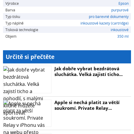
Výrobce
Epson
& foto, díky kterým je zajištěno dosažení optimální kvality
Barva
purpurové
na všech typech médií.
Typ tisku
pro barevné dokumenty
Typ náplně
inkoustové kazety (cartridge)
Technické údaje
Tisková technologie
inkoustové
Inkoust je vhodný pro zařízení ze sérií SureColor SC-
Objem
350 ml
T3000, SC-T5000, SC-T7000
Obsah
Určitě si přečtěte
1x 350 ml Purpurová
Jak dobře vybrat bezdrátová
sluchátka. Velká zajistí ticho...
Technologie
Ultrachrome XD
Zkratka
Apple si nechá platit za větší
T693300
soukromí. Private Relay...
Typ balení
Jednotlivé balení