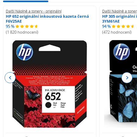
Další Náplně a tonery - originální
Další Náplně a tonery
HP 652 originální inkoustová kazeta černá
HP 305 originální
F6V25AE
3YM61AE
95 %
94 %
(1 820 hodnocení)
(472 hodnocení)
Previous
Next