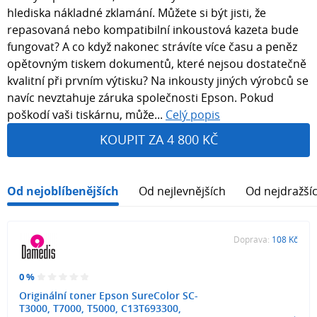
hlediska nákladné zklamání. Můžete si být jisti, že
repasovaná nebo kompatibilní inkoustová kazeta bude
fungovat? A co když nakonec strávíte více času a peněz
opětovným tiskem dokumentů, které nejsou dostatečně
kvalitní při prvním výtisku? Na inkousty jiných výrobců se
navíc nevztahuje záruka společnosti Epson. Pokud
poškodí vaši tiskárnu, může...
Celý popis
KOUPIT ZA 4 800 KČ
Od nejoblíbenějších
Od nejlevnějších
Od nejdražší
Doprava:
108 Kč
0 %
Originální toner Epson SureColor SC-
T3000, T7000, T5000, C13T693300,