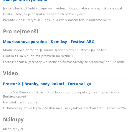
Jak se zdravě zchladit v tropických vedrech: Co pomáhá a kdy už riskujete úpal
Úpal a úžeh: Jak je poznat a jak se z nich rychle vyléčit
Parazité v nás: Kterým se u nás líbí a kde v našem těle je můžeme najít?
Pro nejmenší
Mourissonova poradna
Komiksy
Festival ABC
Mourrisonova poradna: Je zdravé si čistit pleť v 11 letech? Jak na to?
Ukázka z GTA 6 bude mít premiéru na Netflixu
Forza Horizon 6 (recenze): Oblíbené arkádové závody se přesouvají do ulic Tokia!
Video
Prostor X
Branky, body, kokoti
Fortuna liga
Tvůrci StarDance o změnách: Proč budou porotci opět čtyři a čím přesvědčila
Burkiewiczová?
František Laurin pohřeb
Ochmelka vylezl ve Frýdku-Místku na 15 m vysokou lezeckou stěnu. (srpen 2026)
Nákupy
hledejceny.cz