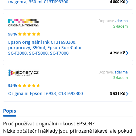
magenta, 350 ml C13T693300
4 800 Kč
Doprava:
zdarma
Skladem
98 %
Epson originální ink C13T693300,
purpurový, 350ml, Epson SureColor
SC-T3000, SC-T5000, SC-T7000
4 798 Kč
Doprava:
zdarma
Skladem
95 %
Originální Epson T6933, C13T693300
3 931 Kč
Popis
Proč používat originální inkoust EPSON?
Nízké počáteční náklady jsou přirozeně lákavé, ale pokud