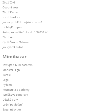
Zboží Živě
Osobní vozy
Zboží Dáma
zbozi.blesk.cz
Jak na prohlídku ojetého vozu?
HobbyKompas
Auto pro začátečníka do 100 000 Kč
Zboží Auto
Ojetá Škoda Octavia
Jak vybrat auto?
Mimibazar
Testujte s Mimibazarem
Monster High
Barbie
Lego
Pyžama
Kosmetika a parfémy
Teplákové soupravy
Dětské boty
Ložní povlečení
Bazar nábytku