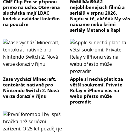
CMF Clip Pro se připnou
Netflix a 30
přímo na ucho. Otevřená
nejoblíbenějších filmů a
sluchátka mají LDAC
seriálů v srpnu 2026.
kodek a ovládací kolečko
Najdu si tě, akčňák My vás
na pouzdře
naučíme nebo krimi
seriály Metanol a Rapl
Zase vychází Minecraft,
Apple si nechá platit za
tentokrát nativně pro
větší soukromí. Private
Nintendo Switch 2. Nová
Relay v iPhonu vás na
verze dorazí v říjnu
webu přesto může
prozradit