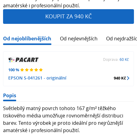
amatérské i profesionální použití.
KOUPIT ZA 940 KČ
Od nejoblíbenějších
Od nejlevnějších
Od nejdražší
Doprava:
60 Kč
100 %
EPSON S-041261 - originální
940 Kč
Popis
Světlebílý matný povrch tohoto 167 g/m² těžkého
tiskového média umožňuje rovnoměrnější distribuci
barev. Tento výrobek je proto ideální pro nejrůznější
amatérské i profesionální použití.