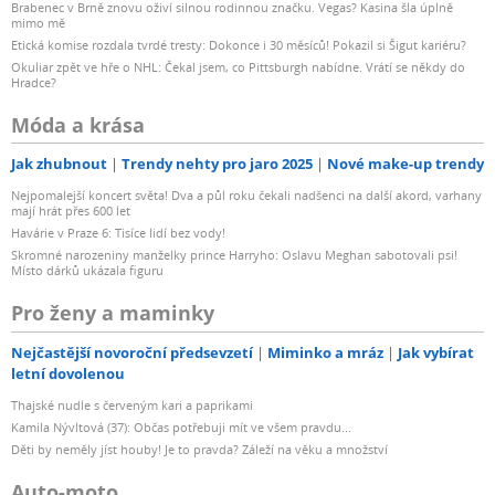
Brabenec v Brně znovu oživí silnou rodinnou značku. Vegas? Kasina šla úplně
mimo mě
Etická komise rozdala tvrdé tresty: Dokonce i 30 měsíců! Pokazil si Šigut kariéru?
Okuliar zpět ve hře o NHL: Čekal jsem, co Pittsburgh nabídne. Vrátí se někdy do
Hradce?
Móda a krása
Jak zhubnout
Trendy nehty pro jaro 2025
Nové make-up trendy
Nejpomalejší koncert světa! Dva a půl roku čekali nadšenci na další akord, varhany
mají hrát přes 600 let
Havárie v Praze 6: Tisíce lidí bez vody!
Skromné narozeniny manželky prince Harryho: Oslavu Meghan sabotovali psi!
Místo dárků ukázala figuru
Pro ženy a maminky
Nejčastější novoroční předsevzetí
Miminko a mráz
Jak vybírat
letní dovolenou
Thajské nudle s červeným kari a paprikami
Kamila Nývltová (37): Občas potřebuji mít ve všem pravdu...
Děti by neměly jíst houby! Je to pravda? Záleží na věku a množství
Auto-moto