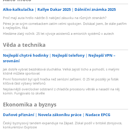
Alko-kalkulačka
Rallye Dakar 2025
Dálniční známka 2025
Proč mají auta hrdlo nádrže či nabíjecí zásuvku na různých stranách?
Pérez je se svým comebackem zatím velmi spokojen. Dokázal jsem, že stále patřím
k nejlepším, říká
Hledáme zlatý ročník: 25 let vývoje asistentů a emisních systémů v autech
Věda a technika
Nejlepší chytré hodinky
Nejlepší telefony
Nejlepší VPN –
srovnání
Jak dobře vybrat bezdrátová sluchátka. Velká zajistí ticho a pohodlí, s malými
klidně můžete sportovat
První fotomobil byl spíš hračka než seriózní zařízení. O 25 let později je foťák
klíčová část výbavy telefonů
Nejslavnější overclocker odstranil z chladiče procesoru větrák a nasadil na něj
komín. Fungovalo to skvěle
Ekonomika a byznys
Daňové přiznání
Novela zákoníku práce
Nadace EPCG
Český byznysový tandem expanduje na Západ. Získal podíl v britské zbrojovce,
konkurentovi Explosie