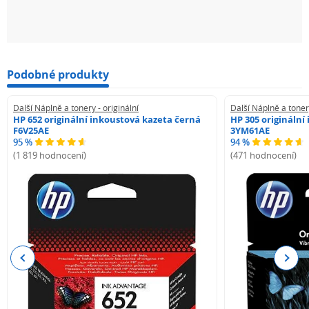
Podobné produkty
Další Náplně a tonery - originální
Další Náplně a tonery
HP 652 originální inkoustová kazeta černá
HP 305 originální
F6V25AE
3YM61AE
95 %
94 %
(1 819 hodnocení)
(471 hodnocení)
Previous
Next