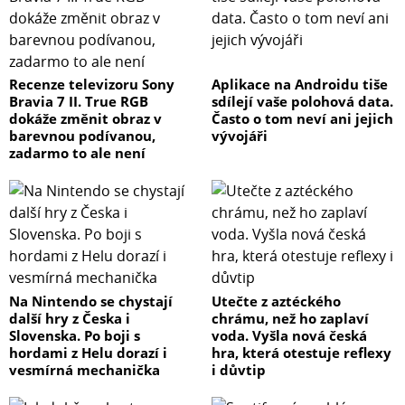
Recenze televizoru Sony
Aplikace na Androidu tiše
Bravia 7 II. True RGB
sdílejí vaše polohová data.
dokáže změnit obraz v
Často o tom neví ani jejich
barevnou podívanou,
vývojáři
zadarmo to ale není
Na Nintendo se chystají
Utečte z aztéckého
další hry z Česka i
chrámu, než ho zaplaví
Slovenska. Po boji s
voda. Vyšla nová česká
hordami z Helu dorazí i
hra, která otestuje reflexy
vesmírná mechanička
i důvtip