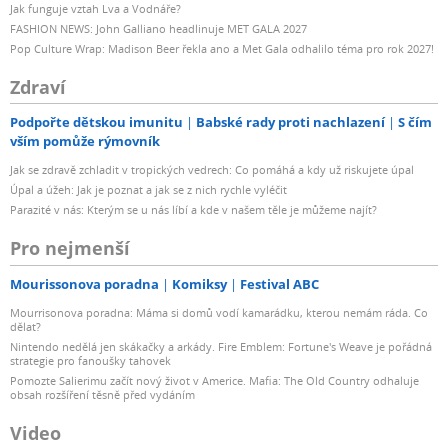
Jak funguje vztah Lva a Vodnáře?
FASHION NEWS: John Galliano headlinuje MET GALA 2027
Pop Culture Wrap: Madison Beer řekla ano a Met Gala odhalilo téma pro rok 2027!
Zdraví
Podpořte dětskou imunitu
Babské rady proti nachlazení
S čím
vším pomůže rýmovník
Jak se zdravě zchladit v tropických vedrech: Co pomáhá a kdy už riskujete úpal
Úpal a úžeh: Jak je poznat a jak se z nich rychle vyléčit
Parazité v nás: Kterým se u nás líbí a kde v našem těle je můžeme najít?
Pro nejmenší
Mourissonova poradna
Komiksy
Festival ABC
Mourrisonova poradna: Máma si domů vodí kamarádku, kterou nemám ráda. Co
dělat?
Nintendo nedělá jen skákačky a arkády. Fire Emblem: Fortune's Weave je pořádná
strategie pro fanoušky tahovek
Pomozte Salierimu začít nový život v Americe. Mafia: The Old Country odhaluje
obsah rozšíření těsně před vydáním
Video