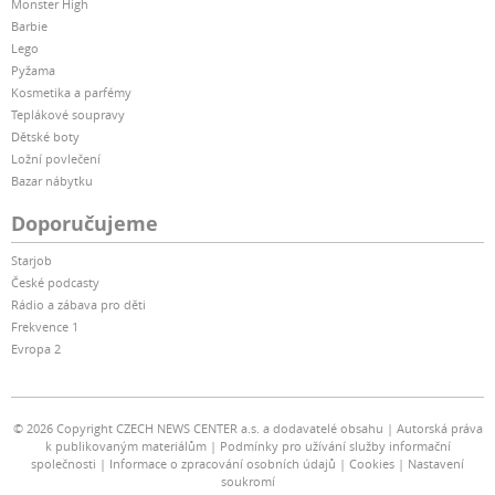
Monster High
Barbie
Lego
Pyžama
Kosmetika a parfémy
Teplákové soupravy
Dětské boty
Ložní povlečení
Bazar nábytku
Doporučujeme
Starjob
České podcasty
Rádio a zábava pro děti
Frekvence 1
Evropa 2
© 2026 Copyright CZECH NEWS CENTER a.s. a dodavatelé obsahu
Autorská práva
k publikovaným materiálům
Podmínky pro užívání služby informační
společnosti
Informace o zpracování osobních údajů
Cookies
Nastavení
soukromí