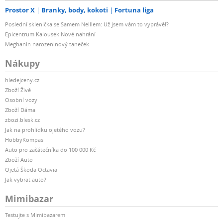
Prostor X
Branky, body, kokoti
Fortuna liga
Poslední sklenička se Samem Neillem: Už jsem vám to vyprávěl?
Epicentrum Kalousek Nové nahrání
Meghanin narozeninový taneček
Nákupy
hledejceny.cz
Zboží Živě
Osobní vozy
Zboží Dáma
zbozi.blesk.cz
Jak na prohlídku ojetého vozu?
HobbyKompas
Auto pro začátečníka do 100 000 Kč
Zboží Auto
Ojetá Škoda Octavia
Jak vybrat auto?
Mimibazar
Testujte s Mimibazarem