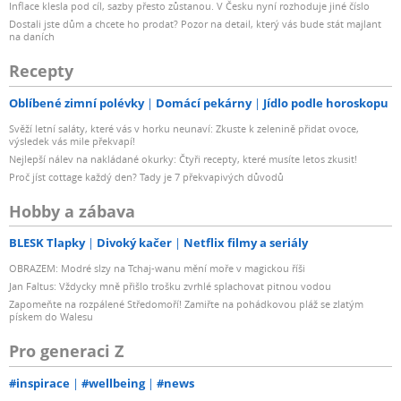
Inflace klesla pod cíl, sazby přesto zůstanou. V Česku nyní rozhoduje jiné číslo
Dostali jste dům a chcete ho prodat? Pozor na detail, který vás bude stát majlant
na daních
Recepty
Oblíbené zimní polévky
Domácí pekárny
Jídlo podle horoskopu
Svěží letní saláty, které vás v horku neunaví: Zkuste k zelenině přidat ovoce,
výsledek vás mile překvapí!
Nejlepší nálev na nakládané okurky: Čtyři recepty, které musíte letos zkusit!
Proč jíst cottage každý den? Tady je 7 překvapivých důvodů
Hobby a zábava
BLESK Tlapky
Divoký kačer
Netflix filmy a seriály
OBRAZEM: Modré slzy na Tchaj-wanu mění moře v magickou říši
Jan Faltus: Vždycky mně přišlo trošku zvrhlé splachovat pitnou vodou
Zapomeňte na rozpálené Středomoří! Zamiřte na pohádkovou pláž se zlatým
pískem do Walesu
Pro generaci Z
#inspirace
#wellbeing
#news