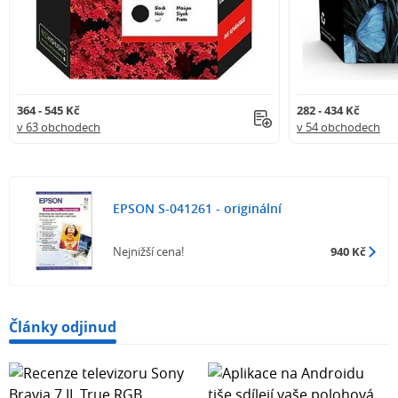
364 - 545 Kč
282 - 434 Kč
v 63 obchodech
v 54 obchodech
EPSON S-041261 - originální
Nejnižší cena!
940 Kč
Články odjinud