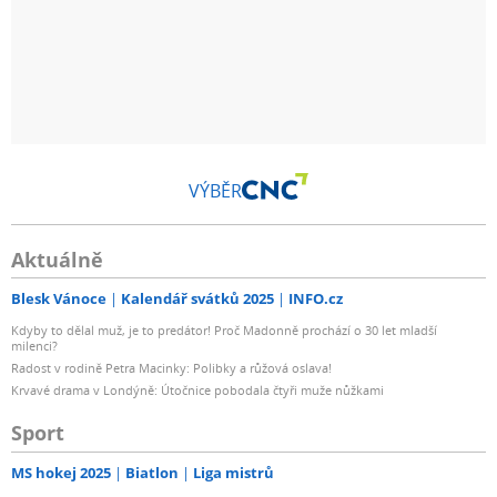
VÝBĚR
Aktuálně
Blesk Vánoce
Kalendář svátků 2025
INFO.cz
Kdyby to dělal muž, je to predátor! Proč Madonně prochází o 30 let mladší
milenci?
Radost v rodině Petra Macinky: Polibky a růžová oslava!
Krvavé drama v Londýně: Útočnice pobodala čtyři muže nůžkami
Sport
MS hokej 2025
Biatlon
Liga mistrů