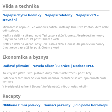
Věda a technika
Nejlepší chytré hodinky
Nejlepší telefony
Nejlepší VPN –
srovnání
Microsoft se nepoučil. Ve Windows potichu instaluje OneDrive Photos, které nelze
odinstalovat
Netflix a další na víkend: nový Ted Lasso a akční Lioness. Ale především horory
Úkryt nebo past a 28 let poté: Chrám z kostí
Netflix a další na víkend: nový Ted Lasso a akční Lioness. Ale především horory
Úkryt nebo past a 28 let poté: Chrám z kostí
Ekonomika a byznys
Daňové přiznání
Novela zákoníku práce
Nadace EPCG
Itálie vyklízí pláže. První plážové kluby mizí, turisté změnu pocítí brzy
Potenciální zachránce Soleku zrušil nabídku. Zadlužené solární společnosti hrozí
konkurz
V bratislavské rafinerii Slovnaft hořela nádrž, výbuch otřásl okolím
Recepty
Oblíbené zimní polévky
Domácí pekárny
Jídlo podle horoskopu