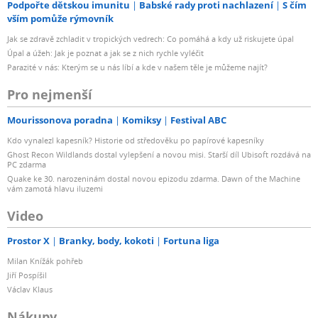
Podpořte dětskou imunitu
Babské rady proti nachlazení
S čím
vším pomůže rýmovník
Jak se zdravě zchladit v tropických vedrech: Co pomáhá a kdy už riskujete úpal
Úpal a úžeh: Jak je poznat a jak se z nich rychle vyléčit
Parazité v nás: Kterým se u nás líbí a kde v našem těle je můžeme najít?
Pro nejmenší
Mourissonova poradna
Komiksy
Festival ABC
Kdo vynalezl kapesník? Historie od středověku po papírové kapesníky
Ghost Recon Wildlands dostal vylepšení a novou misi. Starší díl Ubisoft rozdává na
PC zdarma
Quake ke 30. narozeninám dostal novou epizodu zdarma. Dawn of the Machine
vám zamotá hlavu iluzemi
Video
Prostor X
Branky, body, kokoti
Fortuna liga
Milan Knížák pohřeb
Jiří Pospíšil
Václav Klaus
Nákupy