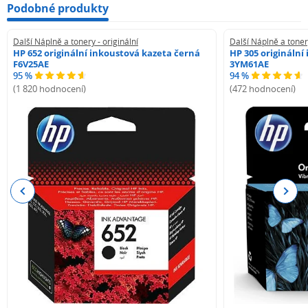
Podobné produkty
Další Náplně a tonery - originální
Další Náplně a tonery
HP 652 originální inkoustová kazeta černá
HP 305 originální
F6V25AE
3YM61AE
95 %
94 %
(1 820 hodnocení)
(472 hodnocení)
Previous
Next