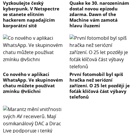
Vyzkoušejte český
Quake ke 30. narozeninám
kyberpunk. V Netspectre
dostal novou epizodu
se stanete elitním
zdarma. Dawn of the
hackerem napadajícím
Machine vám zamotá
korporátní sítě
hlavu iluzemi
Co nového v aplikaci
První fotomobil byl spíš
WhatsApp. Ve skupinovém
hračka než seriózní
chatu můžete používat
zařízení. O 25 let později je
zmínku @všichni
foťák klíčová část výbavy
telefonů