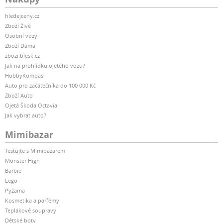
hledejceny.cz
Zboží Živě
Osobní vozy
Zboží Dáma
zbozi.blesk.cz
Jak na prohlídku ojetého vozu?
HobbyKompas
Auto pro začátečníka do 100 000 Kč
Zboží Auto
Ojetá Škoda Octavia
Jak vybrat auto?
Mimibazar
Testujte s Mimibazarem
Monster High
Barbie
Lego
Pyžama
Kosmetika a parfémy
Teplákové soupravy
Dětské boty