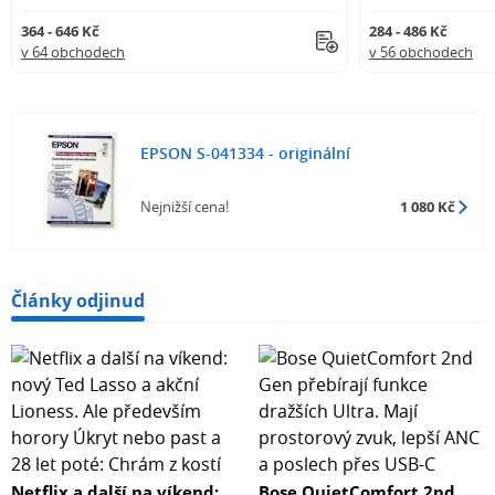
364 - 646 Kč
284 - 486 Kč
v 64 obchodech
v 56 obchodech
EPSON S-041334 - originální
Nejnižší cena!
1 080 Kč
Články odjinud
Netflix a další na víkend:
Bose QuietComfort 2nd