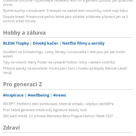
Cuketová zmrzlina? Vyzkoušejte nečekaný letní hit a geniální způsob, jak zpracovat
úrodu
Rychlé buchty s broskvemi: 5 receptů na sladké letní moučníky, které mají šťávu
Oopsie bread: Proteinové pečivo lehké jako obláček zvládnete připravit jen ze 3
surovin a bez mouky
Hobby a zábava
BLESK Tlapky
Divoký kačer
Netflix filmy a seriály
Osvěžení ve Schladmingu: Lamy, ferraty i koulovačka v létě jsou jen pár hodin
autem
Tipy na víkend: Harry Potter na výstavě! Folklor, bitvy i setkání vodníků
Přibývá paniky na dovolené: Vnuka paní Soni v hotelu poštípaly štěnice! Lékaři
varují
Pro generaci Z
#inspirace
#wellbeing
#news
RECEPT: Perfektní letní kombinace, které tě zchladí, i kdybys nechtěl*a
Proč každá generace hledá svůj signature beauty look
Září patří módě: Co přinese Mercedes-Benz Prague Fashion Week SS27
Zdraví