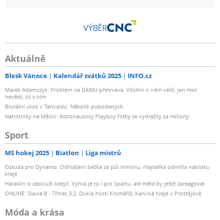
VÝBĚR
Aktuálně
Blesk Vánoce
Kalendář svátků 2025
INFO.cz
Marek Adamczyk: Problém na DAMU přetrvává. Všichni o něm vědí, jen moc
nevědí, co s ním
Brutální útok v Tanvaldu: Několik pobodaných
Nahotinky na Měsíci: Astronautovy Playboy fotky se vydražily za miliony
Sport
MS hokej 2025
Biatlon
Liga mistrů
Ostuda pro Dynamo. Odhlášení béčka za půl milionu, majitelka odmítla nabídku
kraje
Haraslín si zaslouží odejít. Výhra je to i pro Spartu, ale měla by ještě zareagovat
ONLINE: Slavia B - Třinec 3:2. Dukla hostí Kroměříž, Karviná hraje v Prostějově
Móda a krása