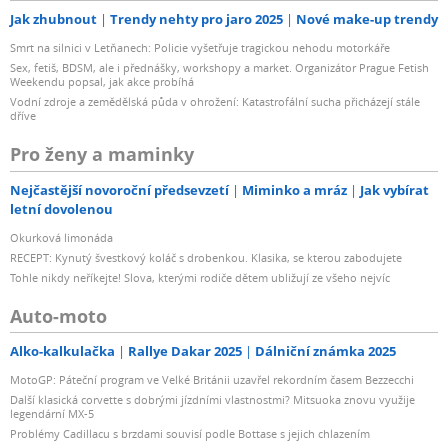
Jak zhubnout
Trendy nehty pro jaro 2025
Nové make-up trendy
Smrt na silnici v Letňanech: Policie vyšetřuje tragickou nehodu motorkáře
Sex, fetiš, BDSM, ale i přednášky, workshopy a market. Organizátor Prague Fetish
Weekendu popsal, jak akce probíhá
Vodní zdroje a zemědělská půda v ohrožení: Katastrofální sucha přicházejí stále
dříve
Pro ženy a maminky
Nejčastější novoroční předsevzetí
Miminko a mráz
Jak vybírat
letní dovolenou
Okurková limonáda
RECEPT: Kynutý švestkový koláč s drobenkou. Klasika, se kterou zabodujete
Tohle nikdy neříkejte! Slova, kterými rodiče dětem ubližují ze všeho nejvíc
Auto-moto
Alko-kalkulačka
Rallye Dakar 2025
Dálniční známka 2025
MotoGP: Páteční program ve Velké Británii uzavřel rekordním časem Bezzecchi
Další klasická corvette s dobrými jízdními vlastnostmi? Mitsuoka znovu využije
legendární MX-5
Problémy Cadillacu s brzdami souvisí podle Bottase s jejich chlazením