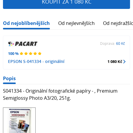
KOUPIT ZA 1 080 KČ
Od nejoblíbenějších
Od nejlevnějších
Od nejdražší
Doprava:
60 Kč
100 %
EPSON S-041334 - originální
1 080 Kč
Popis
S041334 - Originální fotografické papíry - , Premium
Semiglossy Photo A3/20, 251g.