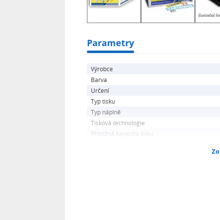
Parametry
Výrobce
Barva
Určení
Typ tisku
Typ náplně
Tisková technologie
Přibližná kapacita tisku
Zo