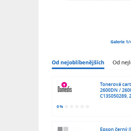
Galerie 1/
Od nejoblíbenějších
Od nejl
Tonerová car
2600DN / 260
C13S050289, 
0 %
Epson černý (