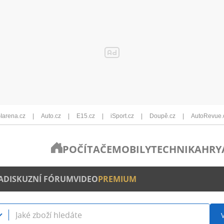
Iarena.cz
Auto.cz
E15.cz
iSport.cz
Doupě.cz
AutoRevue.
POČÍTAČE
MOBILY
TECHNIKA
HRY
A
DISKUZNÍ FÓRUM
VIDEO
PREMIUM