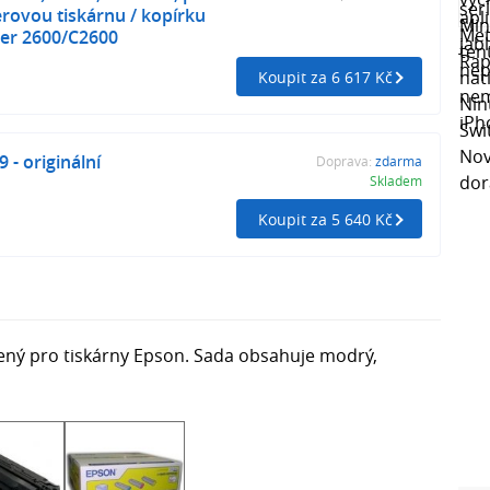
rovou tiskárnu / kopírku
er 2600/C2600
Koupit za 6 617 Kč
 - originální
Doprava:
zdarma
Skladem
Koupit za 5 640 Kč
ený pro tiskárny Epson. Sada obsahuje modrý,