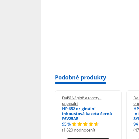
Podobné produkty
 Náplně a tonery -
Další Náplně a tonery -
Dal
nální
originální
ori
her TNB023 -
HP 652 originální
HP
inální
inkoustová kazeta černá
in
F6V25AE
3Y
95 %
94
hodnocení)
(1 820 hodnocení)
(4