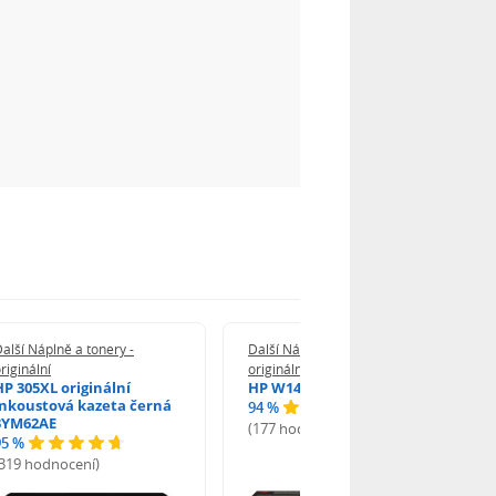
alší Náplně a tonery -
Další Náplně a tonery -
riginální
originální
HP 305XL originální
HP W1420A - originální
inkoustová kazeta černá
94 %
3YM62AE
(177 hodnocení)
95 %
(319 hodnocení)