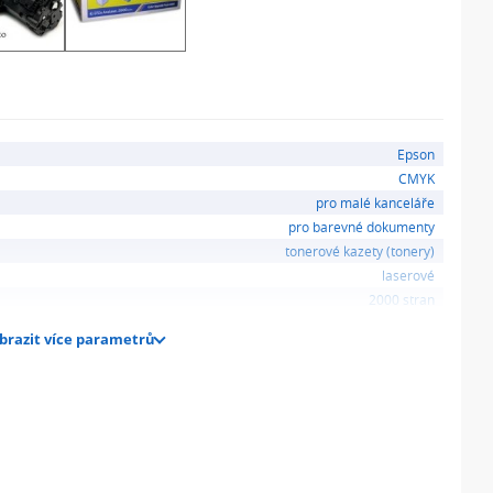
Epson
CMYK
pro malé kanceláře
pro barevné dokumenty
tonerové kazety (tonery)
laserové
2000 stran
brazit více parametrů