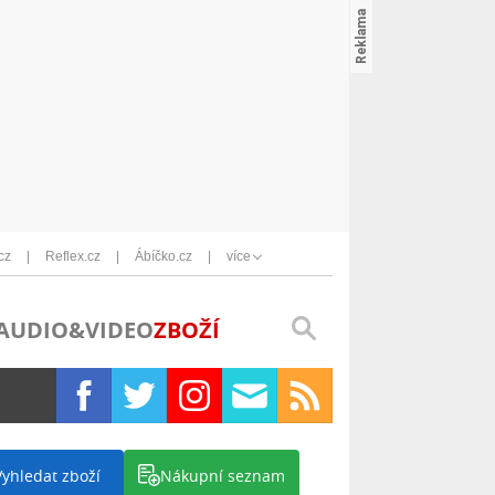
cz
Reflex.cz
Ábíčko.cz
více
AUDIO&VIDEO
ZBOŽÍ
Vyhledat zboží
Nákupní seznam