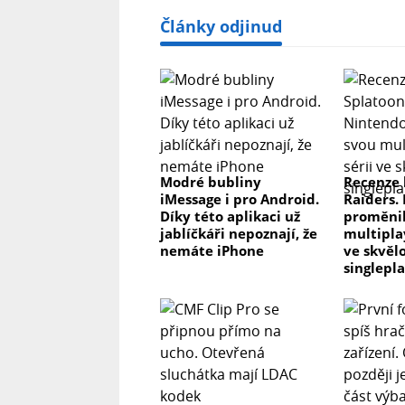
Články odjinud
Modré bubliny
Recenze 
iMessage i pro Android.
Raiders.
Díky této aplikaci už
proměnil
jablíčkáři nepoznají, že
multipla
nemáte iPhone
ve skvěl
singlepl