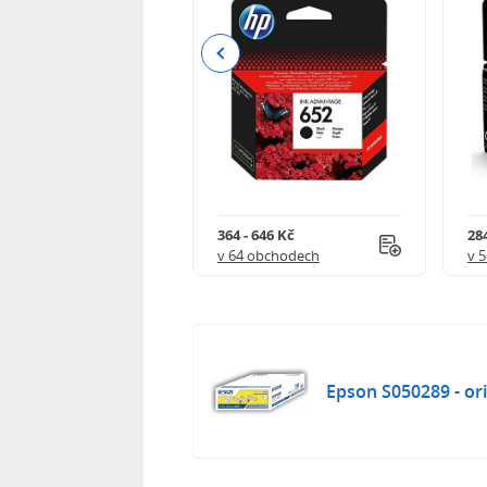
Previous
 901 Kč
364 - 646 Kč
284
 obchodech
v 64 obchodech
v 
Epson S050289 - ori