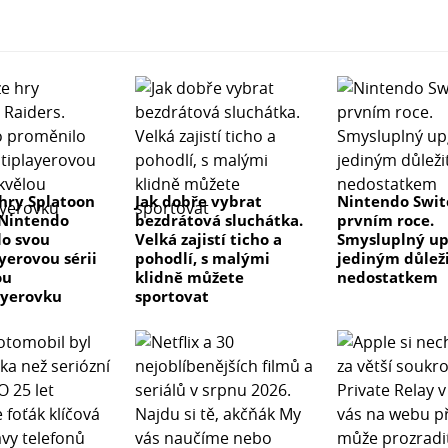
hry Splatoon
Jak dobře vybrat
Nintendo Swit
 Nintendo
bezdrátová sluchátka.
prvním roce.
o svou
Velká zajistí ticho a
Smysluplný up
yerovou sérii
pohodlí, s malými
jediným důlež
ou
klidně můžete
nedostatkem
ayerovku
sportovat