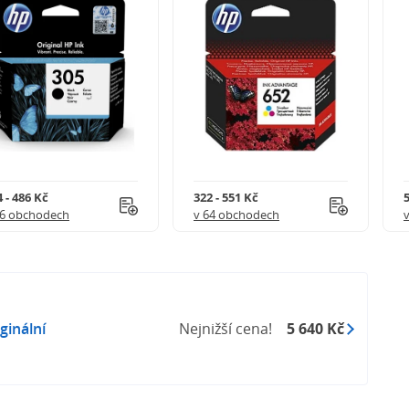
 - 486 Kč
322 - 551 Kč
5
56 obchodech
v 64 obchodech
ginální
Nejnižší cena!
5 640 Kč