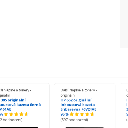
ší Náplně a tonery -
Další Náplně a tonery -
D
ginální
originální
o
 305 originální
HP 652 originální
koustová kazeta černá
inkoustová kazeta
M61AE
tříbarevná F6V24AE
 %
96 %
72 hodnocení)
(597 hodnocení)