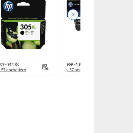
Next
07 - 914 Kč
969 - 1 918 Kč
v 57 obchodech
v 57 obchodech