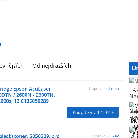
4
evnějších
Od nejdražších
Ur
tridge Epson AcuLaser
Doprava:
zdarma
0DTN / 2600N / 2600TN,
2000s, 12 C13S050289
Koupit za 7 121 Kč
black) toner, S050289, pro
Doprava:
215 Kč