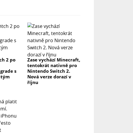
ch 2 po
Zase vychází Minecraft,
tentokrát nativně pro
grade s
Nintendo Switch 2.
itým
Nová verze dorazí v
říjnu