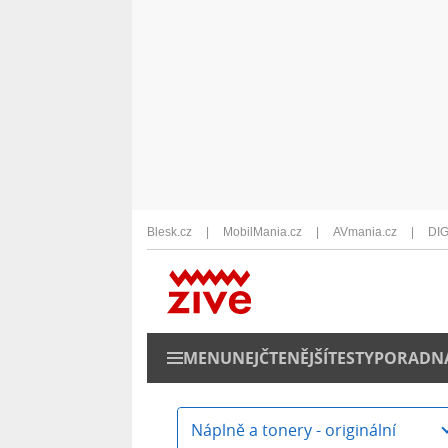
Blesk.cz
MobilMania.cz
AVmania.cz
DIG
MENU
NEJČTENĚJŠÍ
TESTY
PORADN
Náplně a tonery - originální