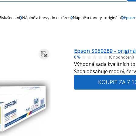
říslušenství
Náplně a barvy do tiskáren
Náplně a tonery - originální
Epson 
Epson S050289 - originá
0 %
(0 hodnocení)
Výhodná sada kvalitních to
Sada obsahuje modrý, červe
KOUPIT ZA 7 1