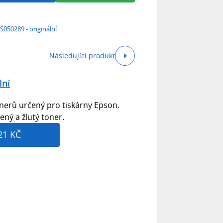
S050289 - originální
Následující produkt
lní
nerů určený pro tiskárny Epson.
ný a žlutý toner.
21 KČ