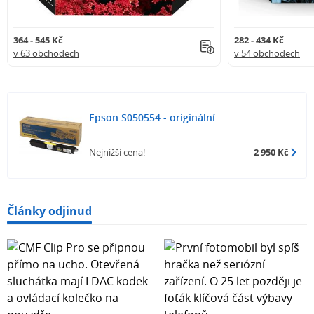
364 - 545 Kč
282 - 434 Kč
v 63 obchodech
v 54 obchodech
Epson S050554 - originální
Nejnižší cena!
2 950 Kč
Články odjinud