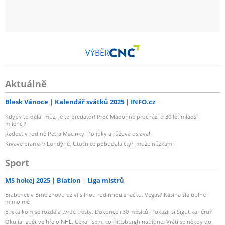
VÝBĚR
Aktuálně
Blesk Vánoce
Kalendář svátků 2025
INFO.cz
Kdyby to dělal muž, je to predátor! Proč Madonně prochází o 30 let mladší
milenci?
Radost v rodině Petra Macinky: Polibky a růžová oslava!
Krvavé drama v Londýně: Útočnice pobodala čtyři muže nůžkami
Sport
MS hokej 2025
Biatlon
Liga mistrů
Brabenec v Brně znovu oživí silnou rodinnou značku. Vegas? Kasina šla úplně
mimo mě
Etická komise rozdala tvrdé tresty: Dokonce i 30 měsíců! Pokazil si Šigut kariéru?
Okuliar zpět ve hře o NHL: Čekal jsem, co Pittsburgh nabídne. Vrátí se někdy do