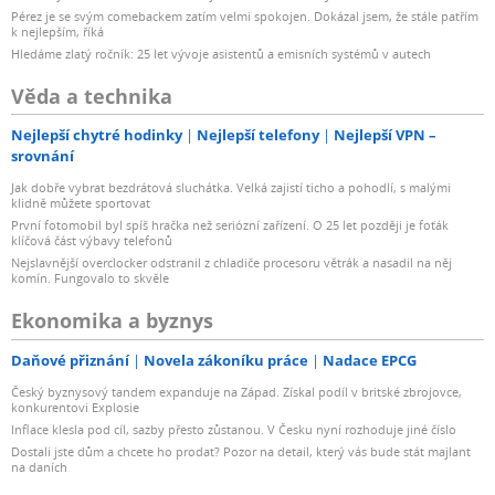
Pérez je se svým comebackem zatím velmi spokojen. Dokázal jsem, že stále patřím
k nejlepším, říká
Hledáme zlatý ročník: 25 let vývoje asistentů a emisních systémů v autech
Věda a technika
Nejlepší chytré hodinky
Nejlepší telefony
Nejlepší VPN –
srovnání
Jak dobře vybrat bezdrátová sluchátka. Velká zajistí ticho a pohodlí, s malými
klidně můžete sportovat
První fotomobil byl spíš hračka než seriózní zařízení. O 25 let později je foťák
klíčová část výbavy telefonů
Nejslavnější overclocker odstranil z chladiče procesoru větrák a nasadil na něj
komín. Fungovalo to skvěle
Ekonomika a byznys
Daňové přiznání
Novela zákoníku práce
Nadace EPCG
Český byznysový tandem expanduje na Západ. Získal podíl v britské zbrojovce,
konkurentovi Explosie
Inflace klesla pod cíl, sazby přesto zůstanou. V Česku nyní rozhoduje jiné číslo
Dostali jste dům a chcete ho prodat? Pozor na detail, který vás bude stát majlant
na daních