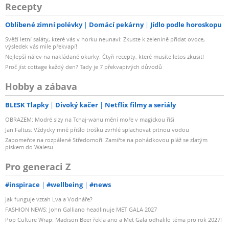
Recepty
Oblíbené zimní polévky
Domácí pekárny
Jídlo podle horoskopu
Svěží letní saláty, které vás v horku neunaví: Zkuste k zelenině přidat ovoce,
výsledek vás mile překvapí!
Nejlepší nálev na nakládané okurky: Čtyři recepty, které musíte letos zkusit!
Proč jíst cottage každý den? Tady je 7 překvapivých důvodů
Hobby a zábava
BLESK Tlapky
Divoký kačer
Netflix filmy a seriály
OBRAZEM: Modré slzy na Tchaj-wanu mění moře v magickou říši
Jan Faltus: Vždycky mně přišlo trošku zvrhlé splachovat pitnou vodou
Zapomeňte na rozpálené Středomoří! Zamiřte na pohádkovou pláž se zlatým
pískem do Walesu
Pro generaci Z
#inspirace
#wellbeing
#news
Jak funguje vztah Lva a Vodnáře?
FASHION NEWS: John Galliano headlinuje MET GALA 2027
Pop Culture Wrap: Madison Beer řekla ano a Met Gala odhalilo téma pro rok 2027!