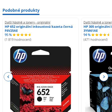
Podobné produkty
Další Náplně a tonery - originální
Další Náplně a tonery
HP 652 originální inkoustová kazeta černá
HP 305 originální
F6V25AE
3YM61AE
95 %
94 %
(1 819 hodnocení)
(471 hodnocení)
Previous
Next