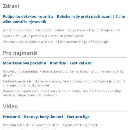
Zdraví
Podpořte dětskou imunitu
Babské rady proti nachlazení
S čím
vším pomůže rýmovník
Jak se zdravě zchladit v tropických vedrech: Co pomáhá a kdy už riskujete úpal
Úpal a úžeh: Jak je poznat a jak se z nich rychle vyléčit
Parazité v nás: Kterým se u nás líbí a kde v našem těle je můžeme najít?
Pro nejmenší
Mourissonova poradna
Komiksy
Festival ABC
Mourrisonova poradna: Máma si domů vodí kamarádku, kterou nemám ráda. Co
dělat?
Nintendo nedělá jen skákačky a arkády. Fire Emblem: Fortune's Weave je pořádná
strategie pro fanoušky tahovek
Pomozte Salierimu začít nový život v Americe. Mafia: The Old Country odhaluje
obsah rozšíření těsně před vydáním
Video
Prostor X
Branky, body, kokoti
Fortuna liga
Poslední sklenička se Samem Neillem: Už jsem vám to vyprávěl?