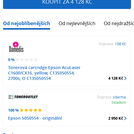
KOUPIT ZA 4 128 KČ
Od nejoblíbenějších
Od nejlevnějších
Od nejdražší
Doprava:
108 Kč
0 %
Tonerová cartridge Epson AcuLaser
C1600/CX16, yellow, C13S050554,
2700s, O C13S050554
4 128 Kč
Doprava:
zdarma
Skladem
100 %
Epson S050554 - originální
2 950 Kč