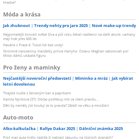
Hradce?
Móda a krása
Jak zhubnout
Trendy nehty pro jaro 2025
Nové make-up trendy
Nejpomalejší koncert světa! Dva a půl roku čekali nadšenci na další akord, varhany
mají hrát přes 600 let
Havárie v Praze 6: Tisíce lidí bez vody!
Skromné narozeniny manželky prince Harryho: Oslavu Meghan sabotovali psi!
Místo dárků ukázala figuru
Pro ženy a maminky
Nejčastější novoroční předsevzetí
Miminko a mráz
Jak vybírat
letní dovolenou
Thajské nudle s červeným kari a paprikami
Kamila Nývltová (37): Občas potřebuji mít ve všem pravdu...
Děti by neměly jíst houby! Je to pravda? Záleží na věku a množství
Auto-moto
Alko-kalkulačka
Rallye Dakar 2025
Dálniční známka 2025
Proč mají auta hrdlo nádrže či nabíjecí zásuvku na různých stranách?