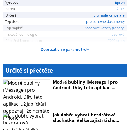
Výrobce
Epson
Barva
žluté
Určení
pro malé kanceláře
Typ tisku
pro barevné dokumenty
Typ náplně
tonerové kazety (tonery)
Tisková technologie
laserové
Přibližná kapacita tisku
2700 stran
Zobrazit více parametrů
Určitě si přečtěte
Modré bubliny iMessage i pro
Android. Díky této aplikaci...
Jak dobře vybrat bezdrátová
sluchátka. Velká zajistí ticho...