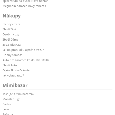
Epicentrum Kalousek Nové nahrání
Meghanin narozeninový taneček
Nákupy
hledejceny.cz
Zboží Živě
Osobní vozy
Zboží Dáma
zbozi.blesk.cz
Jak na prohlídku ojetého vozu?
HobbyKompas
Auto pro začátečníka do 100 000 Kč
Zboží Auto
Ojetá Škoda Octavia
Jak vybrat auto?
Mimibazar
Testujte s Mimibazarem
Monster High
Barbie
Lego
Pyžama