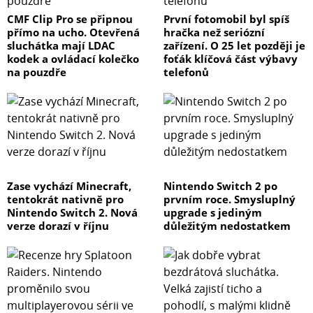
CMF Clip Pro se připnou
První fotomobil byl spíš
přímo na ucho. Otevřená
hračka než seriózní
sluchátka mají LDAC
zařízení. O 25 let později je
kodek a ovládací kolečko
foťák klíčová část výbavy
na pouzdře
telefonů
Zase vychází Minecraft,
Nintendo Switch 2 po
tentokrát nativně pro
prvním roce. Smysluplný
Nintendo Switch 2. Nová
upgrade s jediným
verze dorazí v říjnu
důležitým nedostatkem