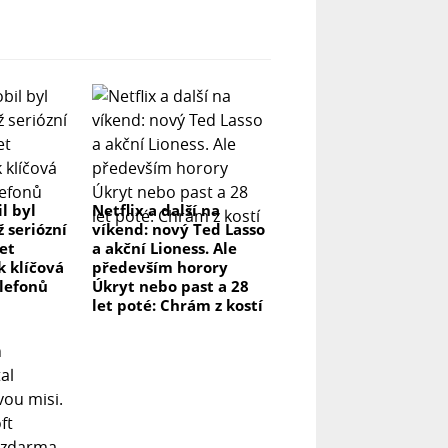
l byl
Netflix a další na
ž seriózní
víkend: nový Ted Lasso
let
a akční Lioness. Ale
k klíčová
především horory
elefonů
Úkryt nebo past a 28
let poté: Chrám z kostí