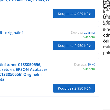
Koupit za 4 029 Kč
 - originální
Doprava:
zdarma
Skladem
Koupit za 2 950 Kč
lní toner C13S050556,
Doprava:
80 Kč
., return, EPSON AcuLaser
Skladem
C13S050556) Originální
eta
Koupit za 2 950 Kč