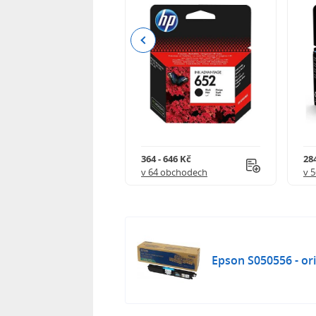
Previous
 901 Kč
364 - 646 Kč
284
 obchodech
v 64 obchodech
v 
Epson S050556 - ori