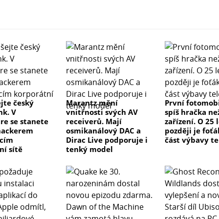
jte český
Marantz mění
První fotomobi
k. V
vnitřnosti svých AV
spíš hračka ne
re se stanete
receiverů. Mají
zařízení. O 25 
hackerem
osmikanálový DAC a
později je foťá
ícím
Dirac Live podporuje i
část výbavy t
ní sítě
tenký model