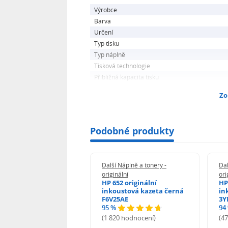
Výrobce
Barva
Určení
Typ tisku
Typ náplně
Tisková technologie
Přibližná kapacita tisku
Zo
Podobné produkty
 Náplně a tonery -
Další Náplně a tonery -
Dal
nální
originální
ori
her TNB023 -
HP 652 originální
HP
inální
inkoustová kazeta černá
in
F6V25AE
3Y
95 %
94
hodnocení)
(1 820 hodnocení)
(4