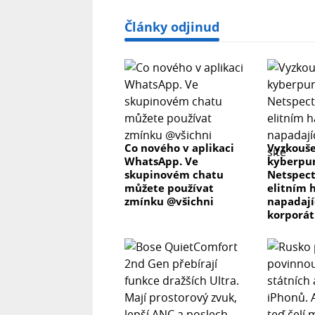
Články odjinud
Co nového v aplikaci
Vyzkouše
WhatsApp. Ve
kyberpun
skupinovém chatu
Netspect
můžete používat
elitním 
zmínku @všichni
napadaj
korporát