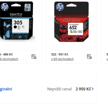
 - 486 Kč
322 - 551 Kč
5
56 obchodech
v 64 obchodech
ginální
Nejnižší cena!
2 950 Kč