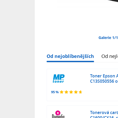
Galerie 1/
Od nejoblíbenějších
Od nejl
Toner Epson 
C13S050556 or
95 %
Tonerová car
C1600/CX16, c