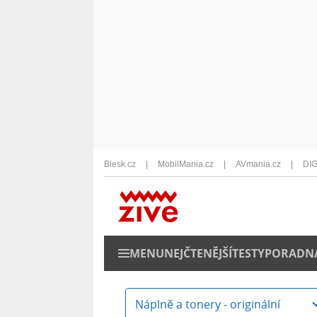
Blesk.cz
MobilMania.cz
AVmania.cz
DIG
MENU
NEJČTENĚJŠÍ
TESTY
PORADN
Náplně a tonery - originální