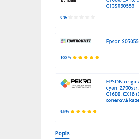
C13S050556
0 %
Epson S050556
100 %
EPSON originá
cyan, 2700str
C1600, CX16 (
tonerová kaz
95 %
Popis