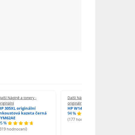
alší Náplně a tonery -
Další Náplně a tonery -
riginální
originální
HP 305XL originální
HP W1420A - originální
inkoustová kazeta černá
94 %
3YM62AE
(177 hodnocení)
95 %
(319 hodnocení)