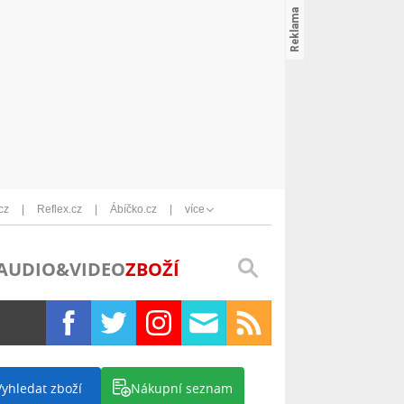
cz
Reflex.cz
Ábíčko.cz
více
AUDIO&VIDEO
ZBOŽÍ
Vyhledat zboží
Nákupní seznam