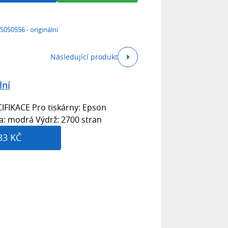
S050556 - originální
Následující produkt
lní
FIKACE Pro tiskárny: Epson
a: modrá Výdrž: 2700 stran
33 KČ