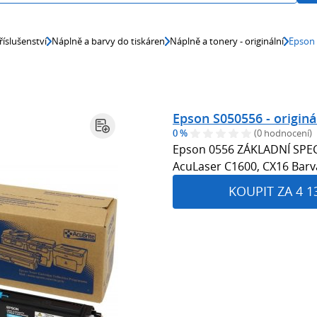
říslušenství
Náplně a barvy do tiskáren
Náplně a tonery - originální
Epson 
Epson S050556 - originá
0 %
(0 hodnocení)
Epson 0556 ZÁKLADNÍ SPECI
AcuLaser C1600, CX16 Barv
KOUPIT ZA 4 1