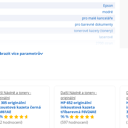
Epson
modré
pro malé kanceláře
pro barevné dokumenty
tonerové kazety (tonery)
laserové
2700 stran
brazit více parametrů
ší Náplně a tonery -
Další Náplně a tonery -
D
ginální
originální
o
 305 originální
HP 652 originální
koustová kazeta černá
inkoustová kazeta
M61AE
tříbarevná F6V24AE
 %
96 %
72 hodnocení)
(597 hodnocení)