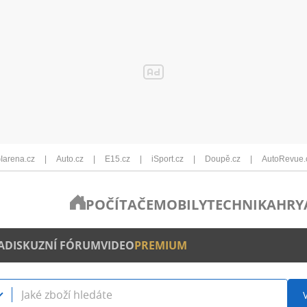
Iarena.cz
Auto.cz
E15.cz
iSport.cz
Doupě.cz
AutoRevue.
POČÍTAČE
MOBILY
TECHNIKA
HRY
A
DISKUZNÍ FÓRUM
VIDEO
PREMIUM