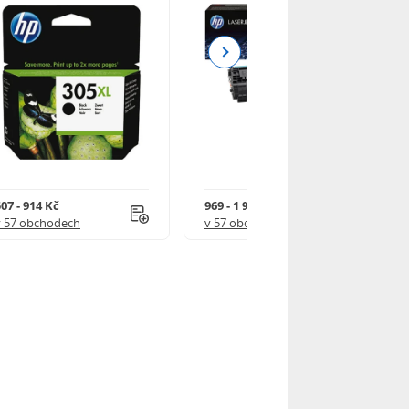
Next
07 - 914 Kč
969 - 1 918 Kč
v 57 obchodech
v 57 obchodech