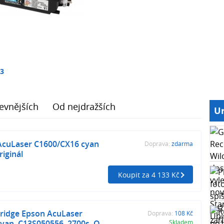
13
evnějších
Od nejdražších
Ur
AcuLaser C1600/CX16 cyan
Doprava:
zdarma
iginál
Koupit za 4 133 Kč
tridge Epson AcuLaser
Doprava:
108 Kč
yan, C13S050556, 2700s, O
Skladem