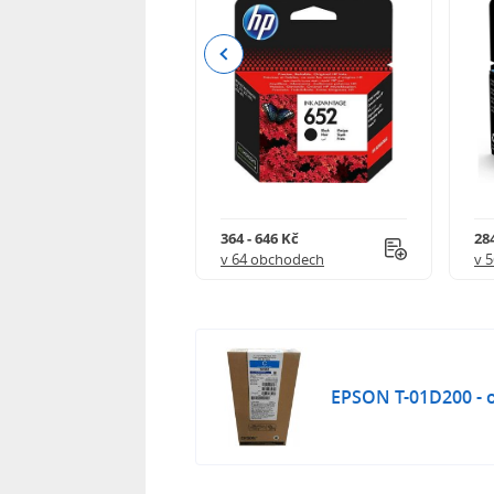
Previous
 901 Kč
364 - 646 Kč
284
 obchodech
v 64 obchodech
v 
EPSON T-01D200 - o