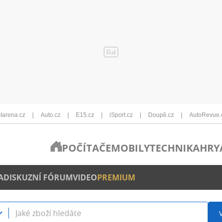
Iarena.cz
Auto.cz
E15.cz
iSport.cz
Doupě.cz
AutoRevue.
POČÍTAČE
MOBILY
TECHNIKA
HRY
A
DISKUZNÍ FÓRUM
VIDEO
PREMIUM