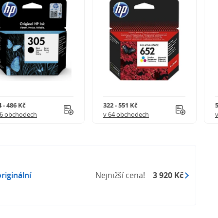
 - 486 Kč
322 - 551 Kč
5
56 obchodech
v 64 obchodech
riginální
Nejnižší cena!
3 920 Kč