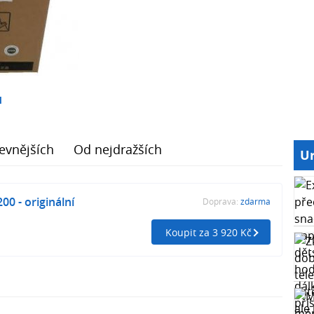
1
evnějších
Od nejdražších
Ur
0 - originální
Doprava:
zdarma
Koupit za 3 920 Kč