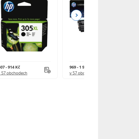
Next
07 - 914 Kč
969 - 1 918 Kč
v 57 obchodech
v 57 obchodech