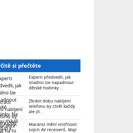
čitě si přečtěte
Experti předvedli, jak
snadno lze napadnout
dětské hodinky....
Zkrátit dobu nabíjení
telefonu by chtěl každý,
ale jít...
Marantz mění vnitřnosti
svých AV receiverů. Mají