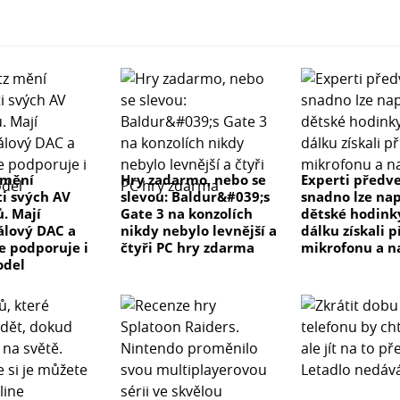
 mění
Hry zadarmo, nebo se
Experti předve
ti svých AV
slevou: Baldur&#039;s
snadno lze na
ů. Mají
Gate 3 na konzolích
dětské hodink
lový DAC a
nikdy nebylo levnější a
dálku získali p
ve podporuje i
čtyři PC hry zdarma
mikrofonu a n
odel