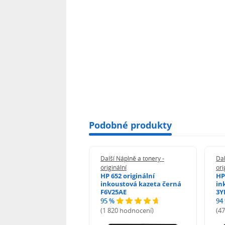
Podobné produkty
 Náplně a tonery -
Další Náplně a tonery -
Dal
nální
originální
ori
her TNB023 -
HP 652 originální
HP
inální
inkoustová kazeta černá
in
F6V25AE
3Y
95 %
94
hodnocení)
(1 820 hodnocení)
(4