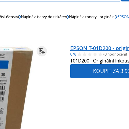
říslušenství
Náplně a barvy do tiskáren
Náplně a tonery - originální
EPSON 
EPSON T-01D200 - origin
0 %
(0 hodnocení)
T01D200 - Originální Inkou
KOUPIT ZA 3 9