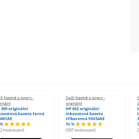
ší Náplně a tonery -
Další Náplně a tonery -
D
ginální
originální
o
 305 originální
HP 652 originální
koustová kazeta černá
inkoustová kazeta
M61AE
tříbarevná F6V24AE
 %
96 %
72 hodnocení)
(597 hodnocení)