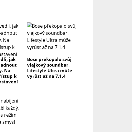
dli, jak
Bose překopalo svůj
padnout
vlajkový soundbar.
y. Na
Lifestyle Ultra může
řístup k
vyrůst až na 7.1.4
astavení