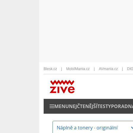
Blesk.cz
MobilMania.cz
AVmania.cz
DIG
MENU
NEJČTENĚJŠÍ
TESTY
PORADN
Náplně a tonery - originální