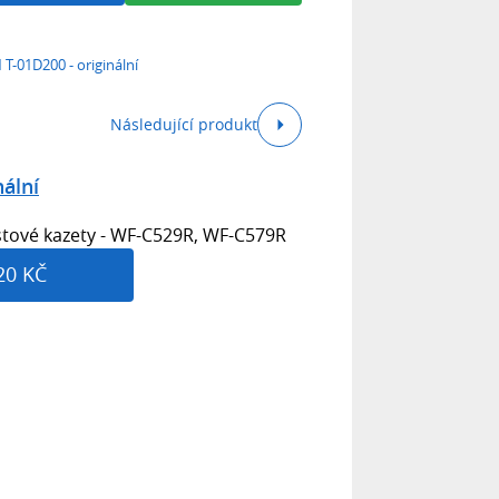
T-01D200 - originální
Následující produkt
ální
stové kazety - WF-C529R, WF-C579R
20 KČ