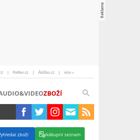
cz
Reflex.cz
Ábíčko.cz
více
AUDIO&VIDEO
ZBOŽÍ
Vyhledat zboží
Nákupní seznam