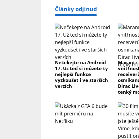
Články odjinud
Nečekejte na Android
Marantz
17. Už teď si můžete ty
vnitřnos
nejlepší funkce
receiver
vyzkoušet i ve starších
osmikaná
verzích
Dirac Li
tenký m