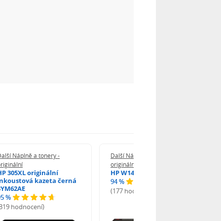
alší Náplně a tonery -
Další Náplně a tonery -
riginální
originální
HP 305XL originální
HP W1420A - originální
inkoustová kazeta černá
94 %
3YM62AE
(177 hodnocení)
95 %
(319 hodnocení)