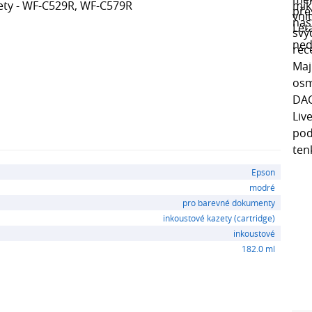
zety - WF-C529R, WF-C579R
Epson
modré
pro barevné dokumenty
inkoustové kazety (cartridge)
inkoustové
182.0 ml