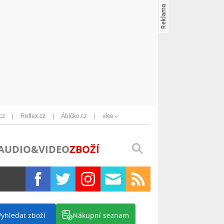
cz
Reflex.cz
Ábíčko.cz
více
AUDIO&VIDEO
ZBOŽÍ
Vyhledat zboží
Nákupní seznam