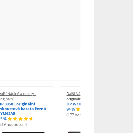
alší Náplně a tonery -
Další Náplně a tonery -
riginální
originální
HP 305XL originální
HP W1420A - originální
inkoustová kazeta černá
94 %
3YM62AE
(177 hodnocení)
95 %
(319 hodnocení)