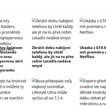
hry Splatoon
Zkrátit dobu nabíjení
Ukázka z GTA 
 Nintendo
telefonu by chtěl
mít premiéru 
o svou
každý, ale jít na to přes
Netflixu
yerovou sérii
režim Letadlo nedává
ou
smysl
ayerovku