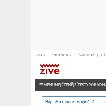
Blesk.cz
MobilMania.cz
AVmania.cz
DIG
MENU
NEJČTENĚJŠÍ
TESTY
PORADN
Náplně a tonery - originální