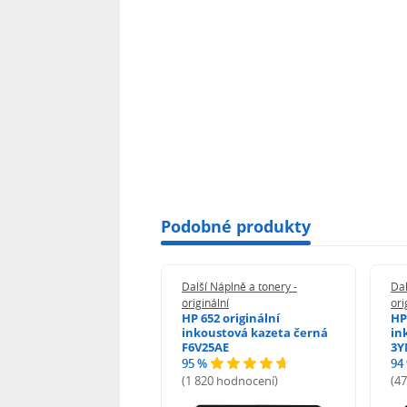
Podobné produkty
 Náplně a tonery -
Další Náplně a tonery -
Dal
nální
originální
ori
her TNB023 -
HP 652 originální
HP
inální
inkoustová kazeta černá
in
F6V25AE
3Y
95 %
94
hodnocení)
(1 820 hodnocení)
(4