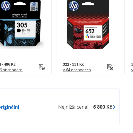
 - 486 Kč
322 - 551 Kč
5
56 obchodech
v 64 obchodech
riginální
Nejnižší cena!
6 800 Kč