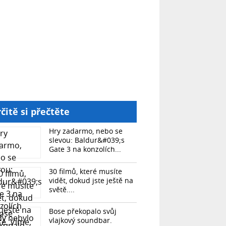
čitě si přečtěte
Hry zadarmo, nebo se
slevou: Baldur&#039;s
Gate 3 na konzolích...
30 filmů, které musíte
vidět, dokud jste ještě na
světě....
Bose překopalo svůj
vlajkový soundbar.