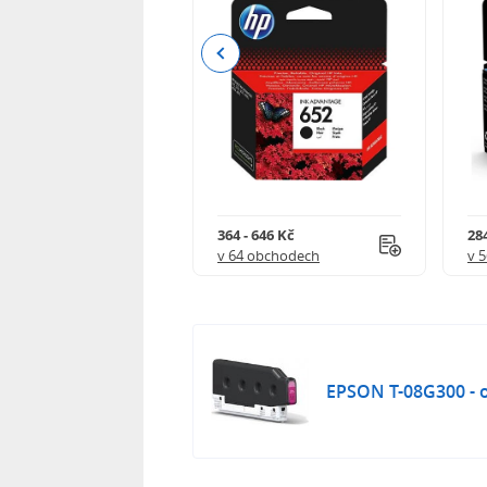
Previous
 901 Kč
364 - 646 Kč
284
 obchodech
v 64 obchodech
v 
EPSON T-08G300 - o