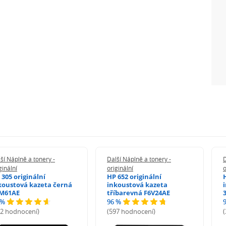
ší Náplně a tonery -
Další Náplně a tonery -
D
ginální
originální
o
 305 originální
HP 652 originální
koustová kazeta černá
inkoustová kazeta
M61AE
tříbarevná F6V24AE
 %
96 %
72 hodnocení)
(597 hodnocení)