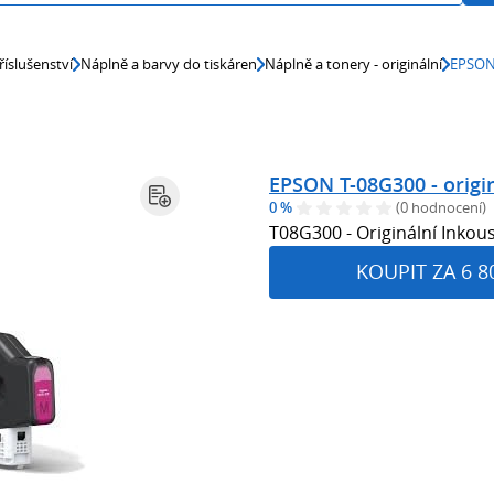
říslušenství
Náplně a barvy do tiskáren
Náplně a tonery - originální
EPSON 
EPSON T-08G300 - origin
0 %
(0 hodnocení)
T08G300 - Originální Inkou
KOUPIT ZA 6 8