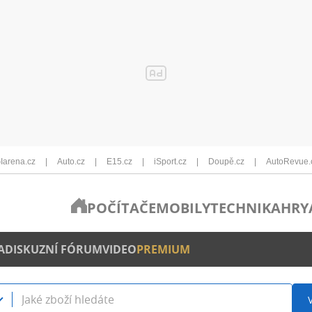
Iarena.cz
Auto.cz
E15.cz
iSport.cz
Doupě.cz
AutoRevue.
POČÍTAČE
MOBILY
TECHNIKA
HRY
A
DISKUZNÍ FÓRUM
VIDEO
PREMIUM