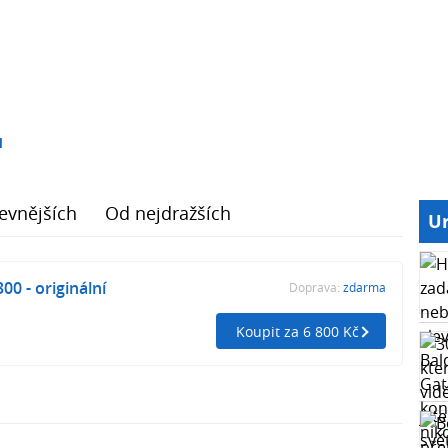
1
evnějších
Od nejdražších
Ur
0 - originální
Doprava:
zdarma
Koupit za 6 800 Kč