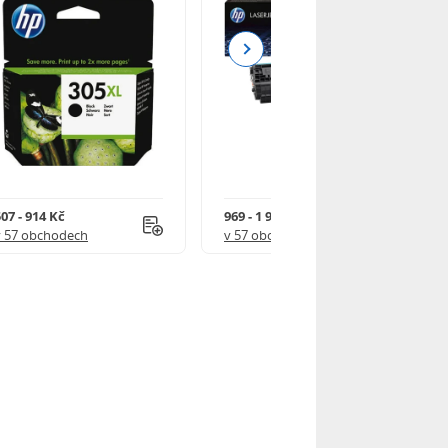
Next
07 - 914 Kč
969 - 1 918 Kč
v 57 obchodech
v 57 obchodech