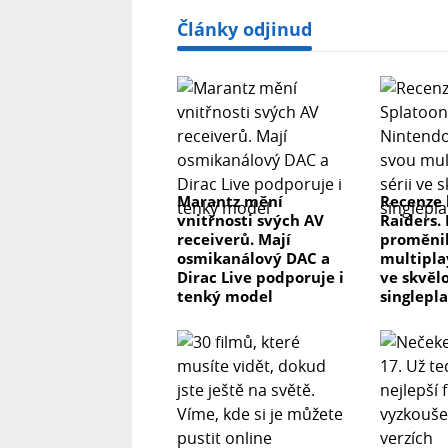
Články odjinud
Marantz mění
Recenze 
vnitřnosti svých AV
Raiders.
receiverů. Mají
proměnil
osmikanálový DAC a
multipla
Dirac Live podporuje i
ve skvěl
tenký model
singlepl