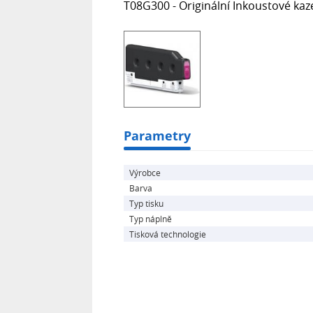
T08G300 - Originální Inkoustové ka
Parametry
Výrobce
Barva
Typ tisku
Typ náplně
Tisková technologie