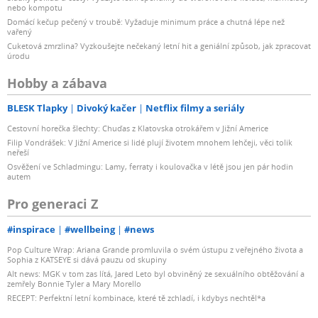
nebo kompotu
Domácí kečup pečený v troubě: Vyžaduje minimum práce a chutná lépe než
vařený
Cuketová zmrzlina? Vyzkoušejte nečekaný letní hit a geniální způsob, jak zpracovat
úrodu
Hobby a zábava
BLESK Tlapky
Divoký kačer
Netflix filmy a seriály
Cestovní horečka šlechty: Chuďas z Klatovska otrokářem v Jižní Americe
Filip Vondrášek: V Jižní Americe si lidé plují životem mnohem lehčeji, věci tolik
neřeší
Osvěžení ve Schladmingu: Lamy, ferraty i koulovačka v létě jsou jen pár hodin
autem
Pro generaci Z
#inspirace
#wellbeing
#news
Pop Culture Wrap: Ariana Grande promluvila o svém ústupu z veřejného života a
Sophia z KATSEYE si dává pauzu od skupiny
Alt news: MGK v tom zas lítá, Jared Leto byl obviněný ze sexuálního obtěžování a
zemřely Bonnie Tyler a Mary Morello
RECEPT: Perfektní letní kombinace, které tě zchladí, i kdybys nechtěl*a