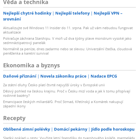
Věda a technika
Nejlepší chytré hodinky
Nejlepší telefony
Nejlepší VPN –
srovnání
Aktualizujte své Windows 11 Insider do 11. srpna. Pak už vám nebudou fungovat
aktualizace
Pokračuje záchrana Starshipu. V moři už dva týdny plave monstrum vysoké jako
sedmnáctipatrový panelák
Normálně za peníze, dnes zadarmo nebo se slevou: Univerzální čtečka, cloudová
peněženka a karetní survival
Ekonomika a byznys
Daňové přiznání
Novela zákoníku práce
Nadace EPCG
Za státní dluhy Česko platí čtvrté nejvyšší úroky v Evropské unii
Děsivý pohled na českou krajinu. Proč v Česku mizí voda a jak k tomu přispívají
rodinné bazény?
Emancipace českých miliardářů. Proč Strnad, Křetínský a Komárek nakupují
západní ikony
Recepty
Oblíbené zimní polévky
Domácí pekárny
Jídlo podle horoskopu
Sladký poklad u cesty: Využijte letní špendlíky do tvarohového koláče, marmelády