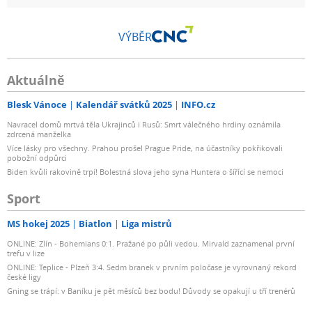
VÝBĚR
Aktuálně
Blesk Vánoce
Kalendář svátků 2025
INFO.cz
Navracel domů mrtvá těla Ukrajinců i Rusů: Smrt válečného hrdiny oznámila
zdrcená manželka
Více lásky pro všechny. Prahou prošel Prague Pride, na účastníky pokřikovali
pobožní odpůrci
Biden kvůli rakovině trpí! Bolestná slova jeho syna Huntera o šířící se nemoci
Sport
MS hokej 2025
Biatlon
Liga mistrů
ONLINE: Zlín - Bohemians 0:1. Pražané po půli vedou. Mirvald zaznamenal první
trefu v lize
ONLINE: Teplice - Plzeň 3:4. Sedm branek v prvním poločase je vyrovnaný rekord
české ligy
Gning se trápí: v Baníku je pět měsíců bez bodu! Důvody se opakují u tří trenérů