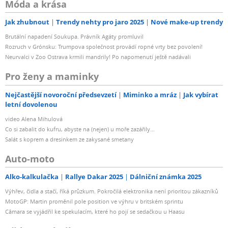
Móda a krása
Jak zhubnout
Trendy nehty pro jaro 2025
Nové make-up trendy
Brutální napadení Soukupa. Právník Agáty promluvil
Rozruch v Grónsku: Trumpova společnost provádí ropné vrty bez povolení!
Neurvalci v Zoo Ostrava krmili mandrily! Po napomenutí ještě nadávali
Pro ženy a maminky
Nejčastější novoroční předsevzetí
Miminko a mráz
Jak vybírat
letní dovolenou
video Alena Mihulová
Co si zabalit do kufru, abyste na (nejen) u moře zazářily...
Salát s koprem a dresinkem ze zakysané smetany
Auto-moto
Alko-kalkulačka
Rallye Dakar 2025
Dálniční známka 2025
Výhřev, čidla a stačí, říká průzkum. Pokročilá elektronika není prioritou zákazníků
MotoGP: Martin proměnil pole position ve výhru v britském sprintu
Câmara se vyjádřil ke spekulacím, které ho pojí se sedačkou u Haasu