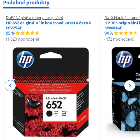
Podobné produkty
Další Náplně a tonery - originální
Další Náplně a tonery
HP 652 originální inkoustová kazeta černá
HP 305 originální
F6V25AE
3YM61AE
95 %
94 %
(1 820 hodnocení)
(472 hodnocení)
Previous
Next