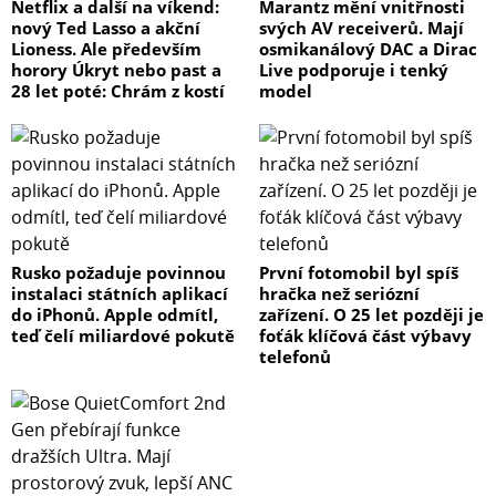
Netflix a další na víkend:
Marantz mění vnitřnosti
nový Ted Lasso a akční
svých AV receiverů. Mají
Lioness. Ale především
osmikanálový DAC a Dirac
horory Úkryt nebo past a
Live podporuje i tenký
28 let poté: Chrám z kostí
model
Rusko požaduje povinnou
První fotomobil byl spíš
instalaci státních aplikací
hračka než seriózní
do iPhonů. Apple odmítl,
zařízení. O 25 let později je
teď čelí miliardové pokutě
foťák klíčová část výbavy
telefonů