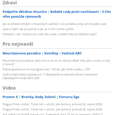
Zdraví
Podpořte dětskou imunitu
Babské rady proti nachlazení
S čím
vším pomůže rýmovník
Jak se zdravě zchladit v tropických vedrech: Co pomáhá a kdy už riskujete úpal
Úpal a úžeh: Jak je poznat a jak se z nich rychle vyléčit
Parazité v nás: Kterým se u nás líbí a kde v našem těle je můžeme najít?
Pro nejmenší
Mourissonova poradna
Komiksy
Festival ABC
Mourrisonova poradna: Jsem líná a nic se mi nechce dělat: Kdy jde o únavu a kdy
o lenost?
Česká společnost ornitologická slaví 100 let: Jak chrání ptáky v ČR?
Vyzkoušejte český kyberpunk. V Netspectre se stanete elitním hackerem
napadajícím korporátní sítě
Video
Prostor X
Branky, body, kokoti
Fortuna liga
Prague Pride vrcholí: Tisíce lidí v ulicích, jde duhový průvod! (8. srpna 2026)
Prague Pride vrcholí: Tisíce lidí v ulicích, jde duhový průvod! (8. srpna 2026)
Hra světel na fasádě slavné vily: Tugendhat slaví 25 let na seznamu UNESCO