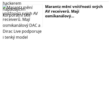
Marantz mění vnitřnosti svých
AV receiverů. Mají
osmikanálový...