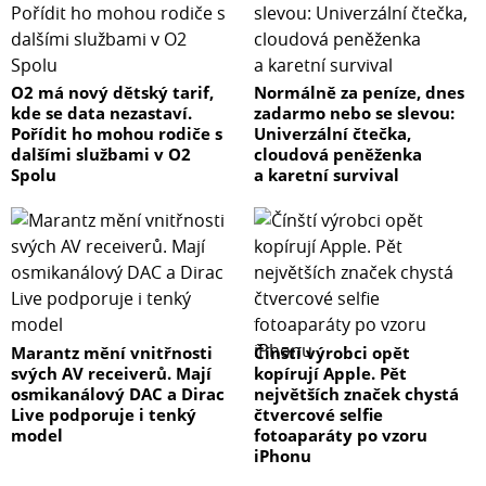
O2 má nový dětský tarif,
Normálně za peníze, dnes
kde se data nezastaví.
zadarmo nebo se slevou:
Pořídit ho mohou rodiče s
Univerzální čtečka,
dalšími službami v O2
cloudová peněženka
Spolu
a karetní survival
Marantz mění vnitřnosti
Čínští výrobci opět
svých AV receiverů. Mají
kopírují Apple. Pět
osmikanálový DAC a Dirac
největších značek chystá
Live podporuje i tenký
čtvercové selfie
model
fotoaparáty po vzoru
iPhonu