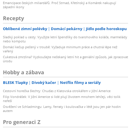
Emancipace českých miliardářů. Proč Strnad, Křetínský a Komárek nakupují
západní ikony
Recepty
Oblíbené zimní polévky
Domácí pekárny
Jídlo podle horoskopu
Sladký poklad u cesty: Využijte letní špendlíky do tvarohového koláče, marmelády
nebo kompotu
Domácí kečup pečený v troubě: Vyžaduje minimum práce a chutná lépe než
vařený
Cuketová zmrzlina? Vyzkoušejte nečekaný letní hit a geniální způsob, jak zpracovat
úrodu
Hobby a zábava
BLESK Tlapky
Divoký kačer
Netflix filmy a seriály
Cestovní horečka šlechty: Chuďas z Klatovska otrokářem v Jižní Americe
Filip Vondrášek: V Jižní Americe si lidé plují životem mnohem lehčeji, věci tolik
neřeší
Osvěžení ve Schladmingu: Lamy, ferraty i koulovačka v létě jsou jen pár hodin
autem
Pro generaci Z