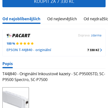
KOUPIT ZA 7 330 KČ
Od nejoblíbenějších
Od nejlevnějších
Od nejdražší
Doprava:
zdarma
100 %
EPSON T-44J840 - originální
7 330 Kč
Popis
T44J840 - Originální Inkoustové kazety - SC-P9500STD, SC-
P9500 Spectro, SC-P7500