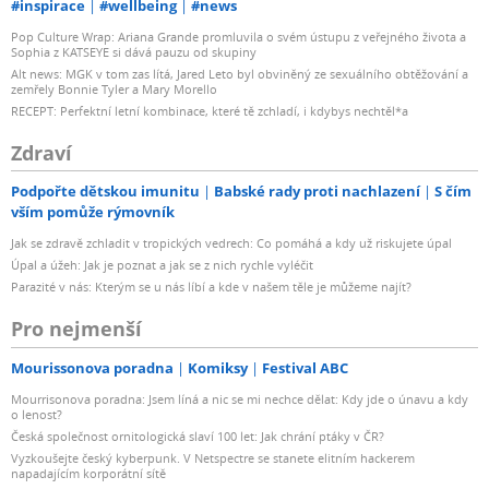
#inspirace
#wellbeing
#news
Pop Culture Wrap: Ariana Grande promluvila o svém ústupu z veřejného života a
Sophia z KATSEYE si dává pauzu od skupiny
Alt news: MGK v tom zas lítá, Jared Leto byl obviněný ze sexuálního obtěžování a
zemřely Bonnie Tyler a Mary Morello
RECEPT: Perfektní letní kombinace, které tě zchladí, i kdybys nechtěl*a
Zdraví
Podpořte dětskou imunitu
Babské rady proti nachlazení
S čím
vším pomůže rýmovník
Jak se zdravě zchladit v tropických vedrech: Co pomáhá a kdy už riskujete úpal
Úpal a úžeh: Jak je poznat a jak se z nich rychle vyléčit
Parazité v nás: Kterým se u nás líbí a kde v našem těle je můžeme najít?
Pro nejmenší
Mourissonova poradna
Komiksy
Festival ABC
Mourrisonova poradna: Jsem líná a nic se mi nechce dělat: Kdy jde o únavu a kdy
o lenost?
Česká společnost ornitologická slaví 100 let: Jak chrání ptáky v ČR?
Vyzkoušejte český kyberpunk. V Netspectre se stanete elitním hackerem
napadajícím korporátní sítě