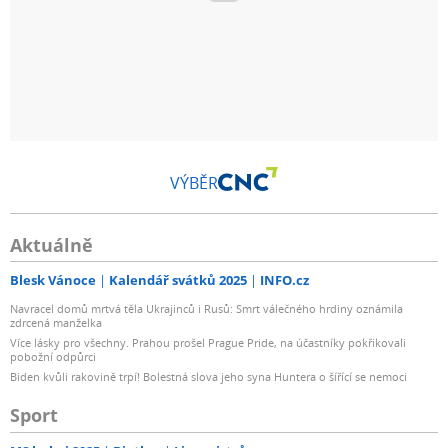
VÝBĚR
Aktuálně
Blesk Vánoce
Kalendář svátků 2025
INFO.cz
Navracel domů mrtvá těla Ukrajinců i Rusů: Smrt válečného hrdiny oznámila
zdrcená manželka
Více lásky pro všechny. Prahou prošel Prague Pride, na účastníky pokřikovali
pobožní odpůrci
Biden kvůli rakovině trpí! Bolestná slova jeho syna Huntera o šířící se nemoci
Sport