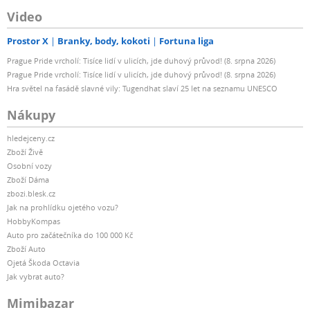
Video
Prostor X
Branky, body, kokoti
Fortuna liga
Prague Pride vrcholí: Tisíce lidí v ulicích, jde duhový průvod! (8. srpna 2026)
Prague Pride vrcholí: Tisíce lidí v ulicích, jde duhový průvod! (8. srpna 2026)
Hra světel na fasádě slavné vily: Tugendhat slaví 25 let na seznamu UNESCO
Nákupy
hledejceny.cz
Zboží Živě
Osobní vozy
Zboží Dáma
zbozi.blesk.cz
Jak na prohlídku ojetého vozu?
HobbyKompas
Auto pro začátečníka do 100 000 Kč
Zboží Auto
Ojetá Škoda Octavia
Jak vybrat auto?
Mimibazar