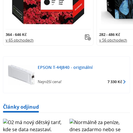
364 - 646 Kč
282 - 486 Kč
v 65 obchodech
v 56 obchodech
EPSON T-44J840 - originální
Nejnižší cena!
7 330 Kč
Články odjinud