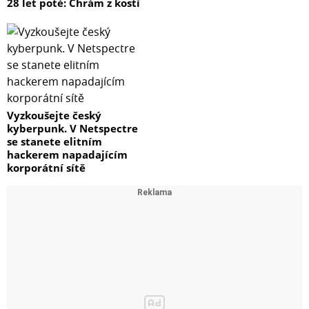
28 let poté: Chrám z kostí
Vyzkoušejte český
kyberpunk. V Netspectre
se stanete elitním
hackerem napadajícím
korporátní sítě