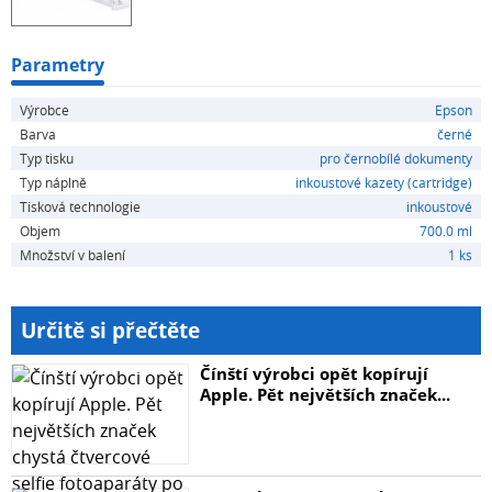
Parametry
Výrobce
Epson
Barva
černé
Typ tisku
pro černobílé dokumenty
Typ náplně
inkoustové kazety (cartridge)
Tisková technologie
inkoustové
Objem
700.0 ml
Množství v balení
1 ks
Určitě si přečtěte
Čínští výrobci opět kopírují
Apple. Pět největších značek...