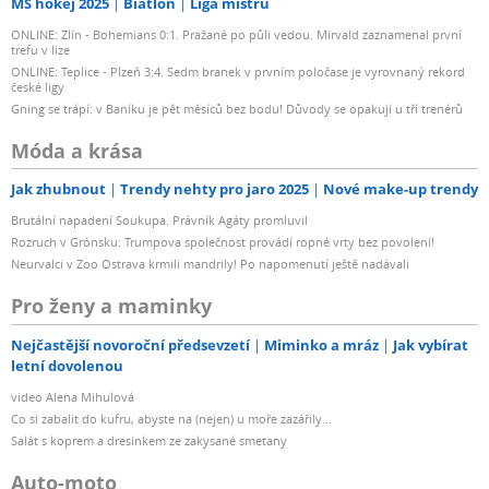
MS hokej 2025
Biatlon
Liga mistrů
ONLINE: Zlín - Bohemians 0:1. Pražané po půli vedou. Mirvald zaznamenal první
trefu v lize
ONLINE: Teplice - Plzeň 3:4. Sedm branek v prvním poločase je vyrovnaný rekord
české ligy
Gning se trápí: v Baníku je pět měsíců bez bodu! Důvody se opakují u tří trenérů
Móda a krása
Jak zhubnout
Trendy nehty pro jaro 2025
Nové make-up trendy
Brutální napadení Soukupa. Právník Agáty promluvil
Rozruch v Grónsku: Trumpova společnost provádí ropné vrty bez povolení!
Neurvalci v Zoo Ostrava krmili mandrily! Po napomenutí ještě nadávali
Pro ženy a maminky
Nejčastější novoroční předsevzetí
Miminko a mráz
Jak vybírat
letní dovolenou
video Alena Mihulová
Co si zabalit do kufru, abyste na (nejen) u moře zazářily...
Salát s koprem a dresinkem ze zakysané smetany
Auto-moto