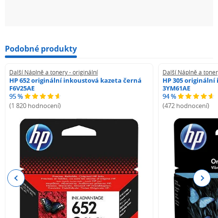
Podobné produkty
Další Náplně a tonery - originální
Další Náplně a tonery
HP 652 originální inkoustová kazeta černá
HP 305 originální
F6V25AE
3YM61AE
95 %
94 %
(1 820 hodnocení)
(472 hodnocení)
Previous
Next