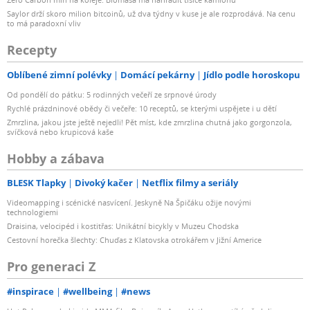
Saylor drží skoro milion bitcoinů, už dva týdny v kuse je ale rozprodává. Na cenu
to má paradoxní vliv
Recepty
Oblíbené zimní polévky
Domácí pekárny
Jídlo podle horoskopu
Od pondělí do pátku: 5 rodinných večeří ze srpnové úrody
Rychlé prázdninové obědy či večeře: 10 receptů, se kterými uspějete i u dětí
Zmrzlina, jakou jste ještě nejedli! Pět míst, kde zmrzlina chutná jako gorgonzola,
svíčková nebo krupicová kaše
Hobby a zábava
BLESK Tlapky
Divoký kačer
Netflix filmy a seriály
Videomapping i scénické nasvícení. Jeskyně Na Špičáku ožije novými
technologiemi
Draisina, velocipéd i kostitřas: Unikátní bicykly v Muzeu Chodska
Cestovní horečka šlechty: Chuďas z Klatovska otrokářem v Jižní Americe
Pro generaci Z
#inspirace
#wellbeing
#news