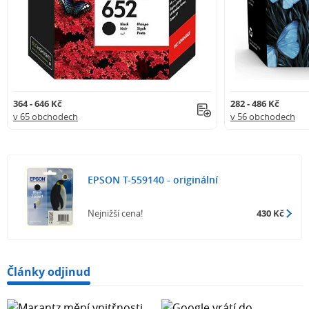
364 - 646 Kč
282 - 486 Kč
v 65 obchodech
v 56 obchodech
EPSON T-559140 - originální
Nejnižší cena!
430 Kč
Články odjinud