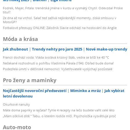
Fodrek, Majer, Frťala: trenérská jména v kurzu a vysmátý Chytil. Odevzdal Priske
titul?
Ze dna až na vrchol. Salač teď zažívá nejkrásnější momenty, získá smlouvu v
MotoGP?
Fotbalové přestupy ONLINE: Záložník Slavie odchází na hostování do Anglie
Móda a krása
Jak zhubnout
Trendy nehty pro jaro 2025
Nové make-up trendy
Francii dochází voda: Vláda svolává krizový štáb, vedra se blíží ke 40 °C
Nečekané rozhodnutí o pohřbu Vladimíra Párala (†94): Obřad bude doma!
Podezřelá úmrtí v děčínské nemocnici: Vyšetřovatelé vyslýchají pozůstalé
Pro ženy a maminky
Nejčastější novoroční předsevzetí
Miminko a mráz
Jak vybírat
letní dovolenou
Okurkové nanuky
Máte doma papriky a rajčata? Tyhle 4 recepty na lečo budete vařit celé léto
„Mám ošklivé dítě.“ Tabu, o kterém rodiče mlčí. Psycholožka vysvětluje proč
Auto-moto