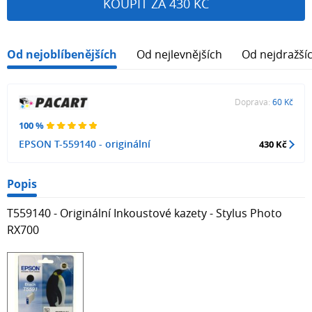
KOUPIT ZA 430 KČ
Od nejoblíbenějších
Od nejlevnějších
Od nejdražší
Doprava:
60 Kč
100 %
EPSON T-559140 - originální
430 Kč
Popis
T559140 - Originální Inkoustové kazety - Stylus Photo
RX700