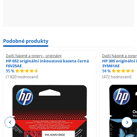
Podobné produkty
Další Náplně a tonery - originální
Další Náplně a tonery
HP 652 originální inkoustová kazeta černá
HP 305 originální
F6V25AE
3YM61AE
95 %
94 %
(1 820 hodnocení)
(472 hodnocení)
Previous
Next