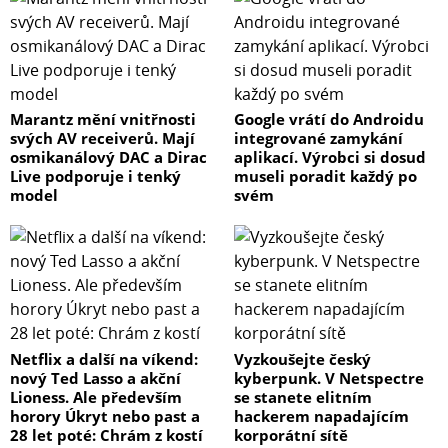
Marantz mění vnitřnosti
Google vrátí do Androidu
svých AV receiverů. Mají
integrované zamykání
osmikanálový DAC a Dirac
aplikací. Výrobci si dosud
Live podporuje i tenký
museli poradit každý po
model
svém
Netflix a další na víkend:
Vyzkoušejte český
nový Ted Lasso a akční
kyberpunk. V Netspectre
Lioness. Ale především
se stanete elitním
horory Úkryt nebo past a
hackerem napadajícím
28 let poté: Chrám z kostí
korporátní sítě