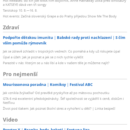
Hot Releases: do kin jde MMA film Bojovník, Anne Hathaway utíká před dinosaury
a KATSEYE dává ven tři songy
Tarotskop 10. 8.—16. 8.
Hot events: Začíná slovenský Grape a do Prahy přijedou Show Me The Body
Zdraví
Podpořte dětskou imunitu
Babské rady proti nachlazení
S čím
vším pomůže rýmovník
Jak se zdravě zchladit v tropických vedrech: Co pomáhá a kdy už riskujete úpal
Úpal a úžeh: Jak je poznat a jak se z nich rychle vyléčit
Parazité v nás: Kterým se u nás líbí a kde v našem těle je můžeme najít?
Pro nejmenší
Mourissonova poradna
Komiksy
Festival ABC
Jak vznikla žvýkačka? Od pravěké pryskyřice až po mátovou pochoutku
GTA 6 má excelentní předobjednávky. Šéf společnosti se vyjádřil k ceně, diskům i
Netflixu
Život pod tlakem: Jak poznat školní stres a vyhoření u dětí? | Linka bezpečí
Video
Prostor X
Branky, body, kokoti
Fortuna liga