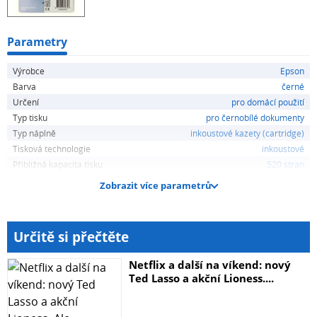
Parametry
Výrobce
Epson
Barva
černé
Určení
pro domácí použití
Typ tisku
pro černobílé dokumenty
Typ náplně
inkoustové kazety (cartridge)
Tisková technologie
inkoustové
Přibližná kapacita tisku
520 stran
Zobrazit více parametrů
Určitě si přečtěte
Netflix a další na víkend: nový
Ted Lasso a akční Lioness....