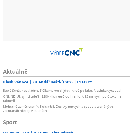
VÝBĚR
Aktuálně
Blesk Vánoce
Kalendář svátků 2025
INFO.cz
Babiš Senát neovládne. S Okamurou si jdou tvrdě po krku, Macinka vycouval
ONLINE: Ukrajinci udeřili 2200 kilometrů od hranic. A 13 mrtvých po útoku na
rafinerii
Mohutné zemětřesení v Kolumbii: Desítky mrtvých a spousta zraněných.
Záchranáři hledají v sutinách
Sport
MS hokej 2025
Biatlon
Liga mistrů