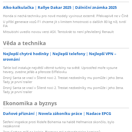
Alko-kalkulačka
Rallye Dakar 2025
Dálniční známka 2025
Honda si nechá techniku pro nové modely vyvinout externě. Překvapivě ne v Číně
U příští generace vozů F1 chceme jít s limitem hmotnosti o dalších 80 kg níž, tvrdí
FIA
Mitsubishi uvedlo novou verzi ASX. Tentokrát to není převlečený Renault
Věda a technika
Nejlepší chytré hodinky
Nejlepší telefony
Nejlepší VPN –
srovnání
Tahle loď instaluje největší větrné turbíny na světě. Uprostřed moře vysune
hevery, zvedne jeřáb a přeroste Eiffelovku
Drsný Santa se vrací v Šílené noci 2. Trestat nezbedníky mu pomůže i jeho žena.
Tady je první trailer
Drsný Santa se vrací v Šílené noci 2. Trestat nezbedníky mu pomůže i jeho žena.
Tady je první trailer
Ekonomika a byznys
Daňové přiznání
Novela zákoníku práce
Nadace EPCG
Šetření inspekce proti Rideře Bohemia na haldě Heřmanice skončilo, bylo
nezákonné
Zero Carbon míří na koleje. Biomasa má nahradit tisíce kamionů