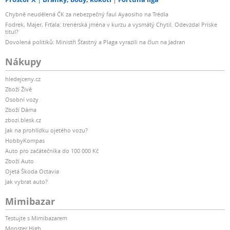
Chybně neudělená ČK za nebezpečný faul Ayaosiho na Trédla
Fodrek, Majer, Frťala: trenérská jména v kurzu a vysmátý Chytil. Odevzdal Priske
titul?
Dovolená politiků: Ministři Šťastný a Plaga vyrazili na člun na Jadran
Nákupy
hledejceny.cz
Zboží Živě
Osobní vozy
Zboží Dáma
zbozi.blesk.cz
Jak na prohlídku ojetého vozu?
HobbyKompas
Auto pro začátečníka do 100 000 Kč
Zboží Auto
Ojetá Škoda Octavia
Jak vybrat auto?
Mimibazar
Testujte s Mimibazarem
Monster High