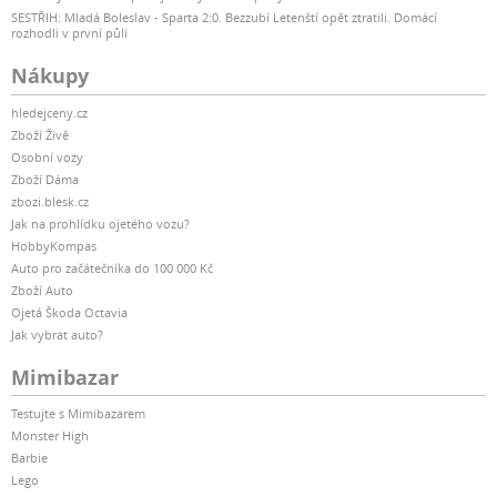
SESTŘIH: Mladá Boleslav - Sparta 2:0. Bezzubí Letenští opět ztratili. Domácí
rozhodli v první půli
Nákupy
hledejceny.cz
Zboží Živě
Osobní vozy
Zboží Dáma
zbozi.blesk.cz
Jak na prohlídku ojetého vozu?
HobbyKompas
Auto pro začátečníka do 100 000 Kč
Zboží Auto
Ojetá Škoda Octavia
Jak vybrat auto?
Mimibazar
Testujte s Mimibazarem
Monster High
Barbie
Lego