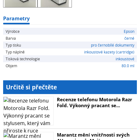
Parametry
Výrobce
Epson
Barva
černé
Typ tisku
pro černobílé dokumenty
Typ náplně
inkoustové kazety (cartridge)
Tisková technologie
inkoustové
Objem
80.0 ml
Určitě si přečtěte
Recenze telefonu Motorola Razr
Fold. Výkonný pracant se...
Marantz mění vnitřnosti svých