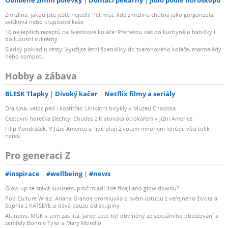
Zmrzlina, jakou jste ještě nejedli! Pět míst, kde zmrzlina chutná jako gorgonzola,
svíčková nebo krupicová kaše
10 nejlepších receptů na švestkové koláče: Přenesou vás do kuchyně u babičky i
do luxusní cukrárny
Sladký poklad u cesty: Využijte letní špendlíky do tvarohového koláče, marmelády
nebo kompotu
Hobby a zábava
BLESK Tlapky
Divoký kačer
Netflix filmy a seriály
Draisina, velocipéd i kostitřas: Unikátní bicykly v Muzeu Chodska
Cestovní horečka šlechty: Chuďas z Klatovska otrokářem v Jižní Americe
Filip Vondrášek: V Jižní Americe si lidé plují životem mnohem lehčeji, věci tolik
neřeší
Pro generaci Z
#inspirace
#wellbeing
#news
Glow up se stává luxusem, proč mladí lidé říkají ano glow downu?
Pop Culture Wrap: Ariana Grande promluvila o svém ústupu z veřejného života a
Sophia z KATSEYE si dává pauzu od skupiny
Alt news: MGK v tom zas lítá, Jared Leto byl obviněný ze sexuálního obtěžování a
zemřely Bonnie Tyler a Mary Morello