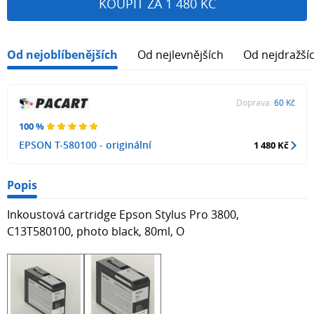
KOUPIT ZA 1 480 KČ
Od nejoblíbenějších
Od nejlevnějších
Od nejdražší
Doprava:
60 Kč
100 %
EPSON T-580100 - originální
1 480 Kč
Popis
Inkoustová cartridge Epson Stylus Pro 3800,
C13T580100, photo black, 80ml, O