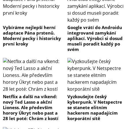
Vybíráme nejlepší herní
Google vrátí do Androidu
adaptace Pána prstenů.
integrované zamykání
Moderní pecky i historicky
aplikací. Výrobci si dosud
první kroky
museli poradit každý po
svém
Netflix a další na víkend:
Vyzkoušejte český
nový Ted Lasso a akční
kyberpunk. V Netspectre
Lioness. Ale především
se stanete elitním
horory Úkryt nebo past a
hackerem napadajícím
28 let poté: Chrám z kostí
korporátní sítě