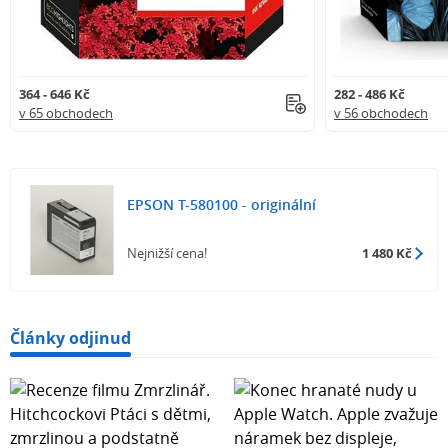
364 - 646 Kč
282 - 486 Kč
v 65 obchodech
v 56 obchodech
EPSON T-580100 - originální
Nejnižší cena!
1 480 Kč
Články odjinud