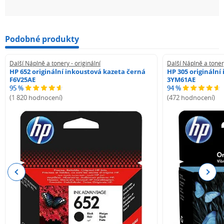
Podobné produkty
Další Náplně a tonery - originální
Další Náplně a tonery
HP 652 originální inkoustová kazeta černá
HP 305 originální
F6V25AE
3YM61AE
95 %
94 %
(1 820 hodnocení)
(472 hodnocení)
Previous
Next