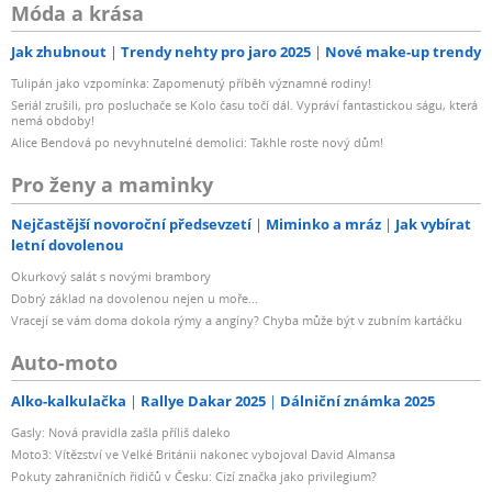
Móda a krása
Jak zhubnout
Trendy nehty pro jaro 2025
Nové make-up trendy
Tulipán jako vzpomínka: Zapomenutý příběh významné rodiny!
Seriál zrušili, pro posluchače se Kolo času točí dál. Vypráví fantastickou ságu, která
nemá obdoby!
Alice Bendová po nevyhnutelné demolici: Takhle roste nový dům!
Pro ženy a maminky
Nejčastější novoroční předsevzetí
Miminko a mráz
Jak vybírat
letní dovolenou
Okurkový salát s novými brambory
Dobrý základ na dovolenou nejen u moře...
Vracejí se vám doma dokola rýmy a angíny? Chyba může být v zubním kartáčku
Auto-moto
Alko-kalkulačka
Rallye Dakar 2025
Dálniční známka 2025
Gasly: Nová pravidla zašla příliš daleko
Moto3: Vítězství ve Velké Británii nakonec vybojoval David Almansa
Pokuty zahraničních řidičů v Česku: Cizí značka jako privilegium?