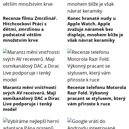
Recenze filmu Zmrzlinář.
Konec hranaté nudy u
Hitchcockovi Ptáci s
Apple Watch. Apple
dětmi, zmrzlinou a
zvažuje náramek bez
podstatně větším
displeje, mnohem blíže je
množstvím krve
však návrat keramiky
Marantz mění vnitřnosti
Recenze telefonu Motorola
svých AV receiverů. Mají
Razr Fold. Výkonný
osmikanálový DAC a Dirac
pracant se stylusem, který
Live podporuje i tenký
vám přiroste k ruce
model