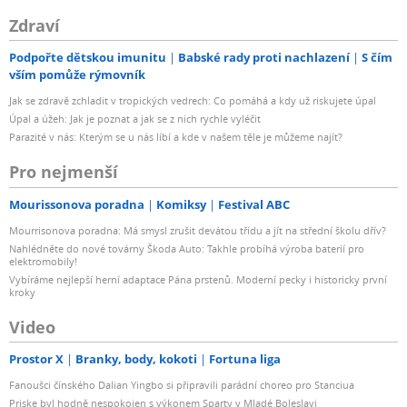
Zdraví
Podpořte dětskou imunitu
Babské rady proti nachlazení
S čím
vším pomůže rýmovník
Jak se zdravě zchladit v tropických vedrech: Co pomáhá a kdy už riskujete úpal
Úpal a úžeh: Jak je poznat a jak se z nich rychle vyléčit
Parazité v nás: Kterým se u nás líbí a kde v našem těle je můžeme najít?
Pro nejmenší
Mourissonova poradna
Komiksy
Festival ABC
Mourrisonova poradna: Má smysl zrušit devátou třídu a jít na střední školu dřív?
Nahlédněte do nové továrny Škoda Auto: Takhle probíhá výroba baterií pro
elektromobily!
Vybíráme nejlepší herní adaptace Pána prstenů. Moderní pecky i historicky první
kroky
Video
Prostor X
Branky, body, kokoti
Fortuna liga
Fanoušci čínského Dalian Yingbo si připravili parádní choreo pro Stanciua
Priske byl hodně nespokojen s výkonem Sparty v Mladé Boleslavi