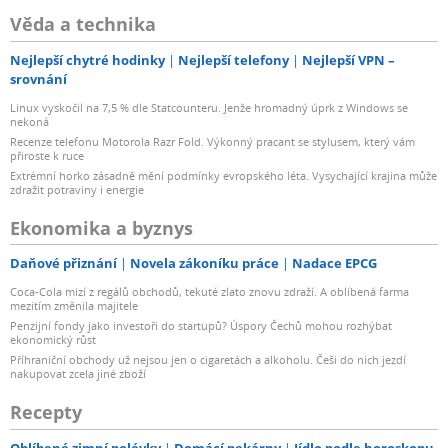
Věda a technika
Nejlepší chytré hodinky
Nejlepší telefony
Nejlepší VPN –
srovnání
Linux vyskočil na 7,5 % dle Statcounteru. Jenže hromadný úprk z Windows se
nekoná
Recenze telefonu Motorola Razr Fold. Výkonný pracant se stylusem, který vám
přiroste k ruce
Extrémní horko zásadně mění podmínky evropského léta. Vysychající krajina může
zdražit potraviny i energie
Ekonomika a byznys
Daňové přiznání
Novela zákoníku práce
Nadace EPCG
Coca-Cola mizí z regálů obchodů, tekuté zlato znovu zdraží. A oblíbená farma
mezitím změnila majitele
Penzijní fondy jako investoři do startupů? Úspory Čechů mohou rozhýbat
ekonomický růst
Příhraniční obchody už nejsou jen o cigaretách a alkoholu. Češi do nich jezdí
nakupovat zcela jiné zboží
Recepty
Oblíbené zimní polévky
Domácí pekárny
Jídlo podle horoskopu