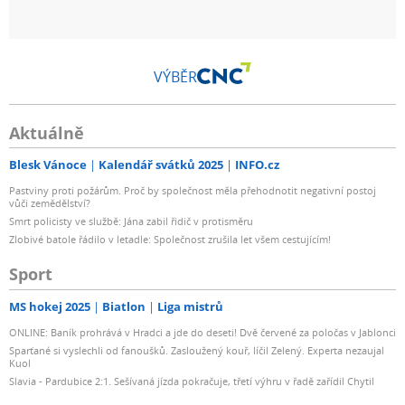
VÝBĚR
Aktuálně
Blesk Vánoce
Kalendář svátků 2025
INFO.cz
Pastviny proti požárům. Proč by společnost měla přehodnotit negativní postoj
vůči zemědělství?
Smrt policisty ve službě: Jána zabil řidič v protisměru
Zlobivé batole řádilo v letadle: Společnost zrušila let všem cestujícím!
Sport
MS hokej 2025
Biatlon
Liga mistrů
ONLINE: Baník prohrává v Hradci a jde do deseti! Dvě červené za poločas v Jablonci
Sparťané si vyslechli od fanoušků. Zasloužený kouř, líčil Zelený. Experta nezaujal
Kuol
Slavia - Pardubice 2:1. Sešívaná jízda pokračuje, třetí výhru v řadě zařídil Chytil