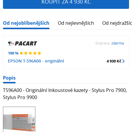
KOUPIT ZA 4 930 KČ
Od nejoblíbenějších
Od nejlevnějších
Od nejdražší
Doprava:
zdarma
100 %
EPSON T-596A00 - originální
4 930 Kč
Popis
T596A00 - Originální Inkoustové kazety - Stylus Pro 7900,
Stylus Pro 9900