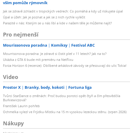
vším pomůže rýmovník
Jak se zdravě zchladit v tropických vedrech: Co pomáhá a kdy už riskujete úpal
Úpal a úžeh: Jak je poznat a jak se z nich rychle vyléčit
Parazité v nás: Kterým se u nás líbí a kde v našem těle je můžeme najít?
Pro nejmenší
Mourissonova poradna
Komiksy
Festival ABC
Mourrisonova poradna: Je zdravé si čistit pleť v 11 letech? Jak na to?
Ukázka z GTA 6 bude mít premiéru na Netflixu
Forza Horizon 6 (recenze): Oblíbené arkádové závody se přesouvají do ulic Tokia!
Video
Prostor X
Branky, body, kokoti
Fortuna liga
Tvůrci StarDance o změnách: Proč budou porotci opět čtyři a čím přesvědčila
Burkiewiczová?
František Laurin pohřeb
Ochmelka vylezl ve Frýdku-Místku na 15 m vysokou lezeckou stěnu. (srpen 2026)
Nákupy