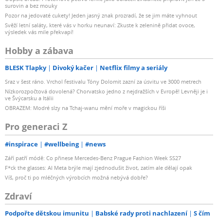
surovin a bez mouky
Pozor na jedovaté cukety! Jeden jasný znak prozradí, že se jim máte vyhnout
Svěží letní saláty, které vás v horku neunaví: Zkuste k zelenině přidat ovoce,
výsledek vás mile překvapí!
Hobby a zábava
BLESK Tlapky
Divoký kačer
Netflix filmy a seriály
Sraz v šest ráno. Vrchol festivalu Tóny Dolomit zazní za úsvitu ve 3000 metrech
Nízkorozpočtová dovolená? Chorvatsko jedno z nejdražších v Evropě! Levněji je i
ve Švýcarsku a Itálii
OBRAZEM: Modré slzy na Tchaj-wanu mění moře v magickou říši
Pro generaci Z
#inspirace
#wellbeing
#news
Září patří módě: Co přinese Mercedes-Benz Prague Fashion Week SS27
F*ck the glasses: AI Meta brýle mají zjednodušit život, zatím ale dělají opak
Víš, proč ti po mléčných výrobcích možná nebývá dobře?
Zdraví
Podpořte dětskou imunitu
Babské rady proti nachlazení
S čím