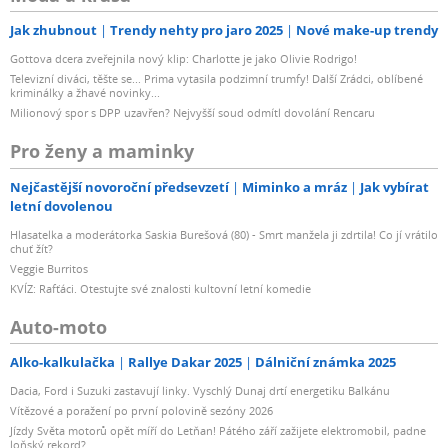
Jak zhubnout
Trendy nehty pro jaro 2025
Nové make-up trendy
Gottova dcera zveřejnila nový klip: Charlotte je jako Olivie Rodrigo!
Televizní diváci, těšte se... Prima vytasila podzimní trumfy! Další Zrádci, oblíbené
kriminálky a žhavé novinky...
Milionový spor s DPP uzavřen? Nejvyšší soud odmítl dovolání Rencaru
Pro ženy a maminky
Nejčastější novoroční předsevzetí
Miminko a mráz
Jak vybírat
letní dovolenou
Hlasatelka a moderátorka Saskia Burešová (80) - Smrt manžela ji zdrtila! Co jí vrátilo
chuť žít?
Veggie Burritos
KVÍZ: Rafťáci. Otestujte své znalosti kultovní letní komedie
Auto-moto
Alko-kalkulačka
Rallye Dakar 2025
Dálniční známka 2025
Dacia, Ford i Suzuki zastavují linky. Vyschlý Dunaj drtí energetiku Balkánu
Vítězové a poražení po první polovině sezóny 2026
Jízdy Světa motorů opět míří do Letňan! Pátého září zažijete elektromobil, padne
loňský rekord?