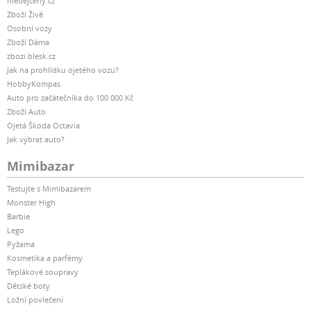
hledejceny.cz
Zboží Živě
Osobní vozy
Zboží Dáma
zbozi.blesk.cz
Jak na prohlídku ojetého vozu?
HobbyKompas
Auto pro začátečníka do 100 000 Kč
Zboží Auto
Ojetá Škoda Octavia
Jak vybrat auto?
Mimibazar
Testujte s Mimibazarem
Monster High
Barbie
Lego
Pyžama
Kosmetika a parfémy
Teplákové soupravy
Dětské boty
Ložní povlečení