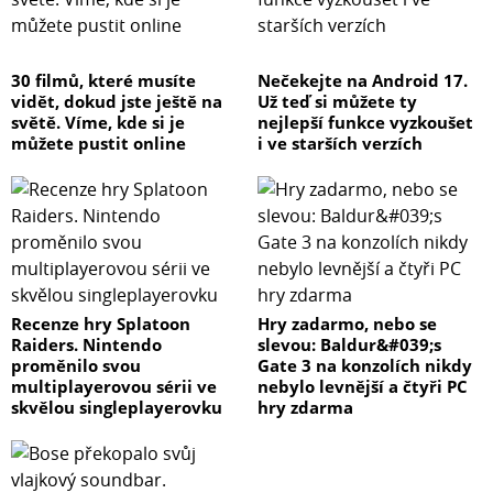
30 filmů, které musíte
Nečekejte na Android 17.
vidět, dokud jste ještě na
Už teď si můžete ty
světě. Víme, kde si je
nejlepší funkce vyzkoušet
můžete pustit online
i ve starších verzích
Recenze hry Splatoon
Hry zadarmo, nebo se
Raiders. Nintendo
slevou: Baldur&#039;s
proměnilo svou
Gate 3 na konzolích nikdy
multiplayerovou sérii ve
nebylo levnější a čtyři PC
skvělou singleplayerovku
hry zdarma