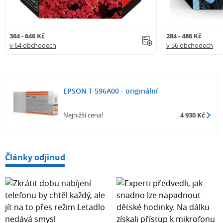
364 - 646 Kč
284 - 486 Kč
v 64 obchodech
v 56 obchodech
EPSON T-596A00 - originální
Nejnižší cena!
4 930 Kč
Články odjinud