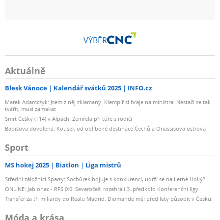
VÝBĚR
Aktuálně
Blesk Vánoce
Kalendář svátků 2025
INFO.cz
Marek Adamczyk: Jsem z něj zklamaný. Klempíř si hraje na ministra. Nestačí se tak
tvářit, musí zamakat
Smrt Češky (†14) v Alpách: Zemřela při túře s rodiči
Babišova dovolená: Kousek od oblíbené destinace Čechů a Onassisova ostrova
Sport
MS hokej 2025
Biatlon
Liga mistrů
Střední záložníci Sparty: Sochůrek bojuje s konkurencí, udrží se na Letné Hollý?
ONLINE: Jablonec - RFS 0:0. Severočeši rozehráli 3. předkolo Konferenční ligy
Transfer za tři miliardy do Realu Madrid: Diomande měl před lety působit v Česku!
Móda a krása