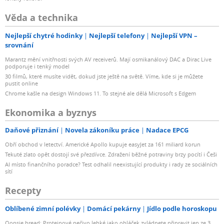
Věda a technika
Nejlepší chytré hodinky
Nejlepší telefony
Nejlepší VPN –
srovnání
Marantz mění vnitřnosti svých AV receiverů. Mají osmikanálový DAC a Dirac Live
podporuje i tenký model
30 filmů, které musíte vidět, dokud jste ještě na světě. Víme, kde si je můžete
pustit online
Chrome kašle na design Windows 11. To stejné ale dělá Microsoft s Edgem
Ekonomika a byznys
Daňové přiznání
Novela zákoníku práce
Nadace EPCG
Obří obchod v letectví. Americké Apollo kupuje easyJet za 161 miliard korun
Tekuté zlato opět dostojí své přezdívce. Zdražení běžné potraviny brzy pocítí i Češi
AI místo finančního poradce? Test odhalil neexistující produkty i rady ze sociálních
sítí
Recepty
Oblíbené zimní polévky
Domácí pekárny
Jídlo podle horoskopu
Oopsie bread: Proteinové pečivo lehké jako obláček zvládnete připravit jen ze 3