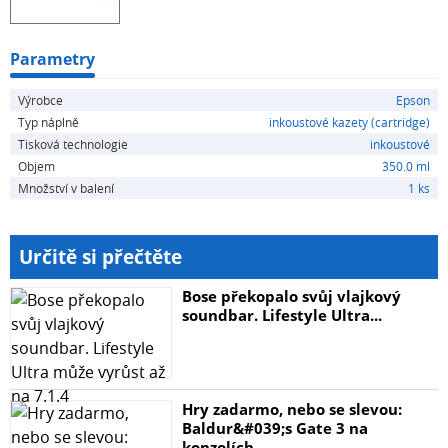
Parametry
Výrobce
Epson
Typ náplně
inkoustové kazety (cartridge)
Tisková technologie
inkoustové
Objem
350.0 ml
Množství v balení
1 ks
Určitě si přečtěte
Bose překopalo svůj vlajkový
soundbar. Lifestyle Ultra...
Hry zadarmo, nebo se slevou:
Baldur&#039;s Gate 3 na
konzolích...