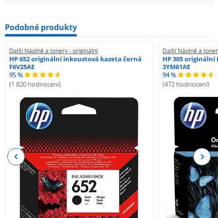
Podobné produkty
Další Náplně a tonery - originální
Další Náplně a tonery
HP 652 originální inkoustová kazeta černá
HP 305 originální
F6V25AE
3YM61AE
95 %
94 %
(1 820 hodnocení)
(472 hodnocení)
Previous
Next