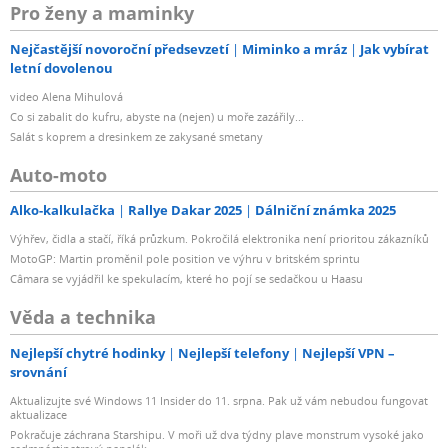
Pro ženy a maminky
Nejčastější novoroční předsevzetí
Miminko a mráz
Jak vybírat
letní dovolenou
video Alena Mihulová
Co si zabalit do kufru, abyste na (nejen) u moře zazářily...
Salát s koprem a dresinkem ze zakysané smetany
Auto-moto
Alko-kalkulačka
Rallye Dakar 2025
Dálniční známka 2025
Výhřev, čidla a stačí, říká průzkum. Pokročilá elektronika není prioritou zákazníků
MotoGP: Martin proměnil pole position ve výhru v britském sprintu
Câmara se vyjádřil ke spekulacím, které ho pojí se sedačkou u Haasu
Věda a technika
Nejlepší chytré hodinky
Nejlepší telefony
Nejlepší VPN –
srovnání
Aktualizujte své Windows 11 Insider do 11. srpna. Pak už vám nebudou fungovat
aktualizace
Pokračuje záchrana Starshipu. V moři už dva týdny plave monstrum vysoké jako