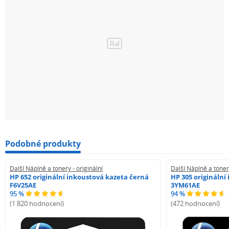
Podobné produkty
Další Náplně a tonery - originální
Další Náplně a tonery
HP 652 originální inkoustová kazeta černá
HP 305 originální
F6V25AE
3YM61AE
95 %
94 %
(1 820 hodnocení)
(472 hodnocení)