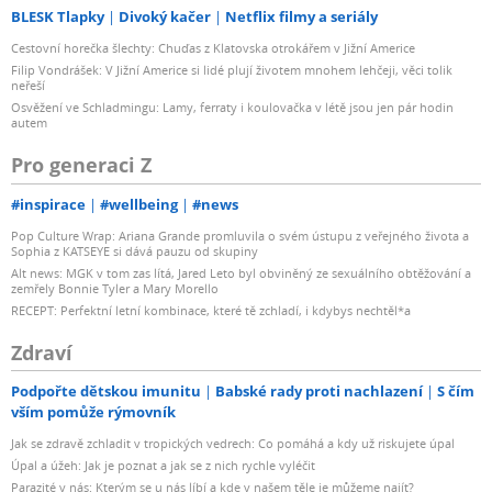
BLESK Tlapky
Divoký kačer
Netflix filmy a seriály
Cestovní horečka šlechty: Chuďas z Klatovska otrokářem v Jižní Americe
Filip Vondrášek: V Jižní Americe si lidé plují životem mnohem lehčeji, věci tolik
neřeší
Osvěžení ve Schladmingu: Lamy, ferraty i koulovačka v létě jsou jen pár hodin
autem
Pro generaci Z
#inspirace
#wellbeing
#news
Pop Culture Wrap: Ariana Grande promluvila o svém ústupu z veřejného života a
Sophia z KATSEYE si dává pauzu od skupiny
Alt news: MGK v tom zas lítá, Jared Leto byl obviněný ze sexuálního obtěžování a
zemřely Bonnie Tyler a Mary Morello
RECEPT: Perfektní letní kombinace, které tě zchladí, i kdybys nechtěl*a
Zdraví
Podpořte dětskou imunitu
Babské rady proti nachlazení
S čím
vším pomůže rýmovník
Jak se zdravě zchladit v tropických vedrech: Co pomáhá a kdy už riskujete úpal
Úpal a úžeh: Jak je poznat a jak se z nich rychle vyléčit
Parazité v nás: Kterým se u nás líbí a kde v našem těle je můžeme najít?