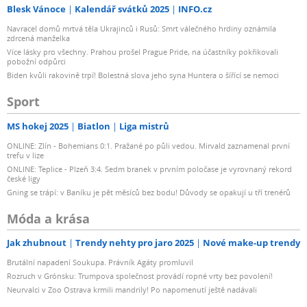
Blesk Vánoce
Kalendář svátků 2025
INFO.cz
Navracel domů mrtvá těla Ukrajinců i Rusů: Smrt válečného hrdiny oznámila
zdrcená manželka
Více lásky pro všechny. Prahou prošel Prague Pride, na účastníky pokřikovali
pobožní odpůrci
Biden kvůli rakovině trpí! Bolestná slova jeho syna Huntera o šířící se nemoci
Sport
MS hokej 2025
Biatlon
Liga mistrů
ONLINE: Zlín - Bohemians 0:1. Pražané po půli vedou. Mirvald zaznamenal první
trefu v lize
ONLINE: Teplice - Plzeň 3:4. Sedm branek v prvním poločase je vyrovnaný rekord
české ligy
Gning se trápí: v Baníku je pět měsíců bez bodu! Důvody se opakují u tří trenérů
Móda a krása
Jak zhubnout
Trendy nehty pro jaro 2025
Nové make-up trendy
Brutální napadení Soukupa. Právník Agáty promluvil
Rozruch v Grónsku: Trumpova společnost provádí ropné vrty bez povolení!
Neurvalci v Zoo Ostrava krmili mandrily! Po napomenutí ještě nadávali