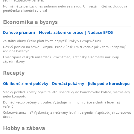
sedmnáctipatrový panelák
Normálně za peníze, dnes zadarmo nebo se slevou: Univerzální čtečka, cloudová
peněženka a karetní survival
Ekonomika a byznys
Daňové přiznání
Novela zákoníku práce
Nadace EPCG
Za státní dluhy Česko platí čtvrté nejvyšší úroky v Evropské unii
Děsivý pohled na českou krajinu. Proč v Česku mizí voda a jak k tomu přispívají
rodinné bazény?
Emancipace českých miliardářů. Proč Strnad, Křetínský a Komárek nakupují
západní ikony
Recepty
Oblíbené zimní polévky
Domácí pekárny
Jídlo podle horoskopu
Sladký poklad u cesty: Využijte letní špendlíky do tvarohového koláče, marmelády
nebo kompotu
Domácí kečup pečený v troubě: Vyžaduje minimum práce a chutná lépe než
vařený
Cuketová zmrzlina? Vyzkoušejte nečekaný letní hit a geniální způsob, jak zpracovat
úrodu
Hobby a zábava