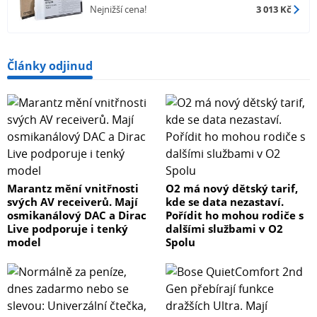
Nejnižší cena!
3 013 Kč
Články odjinud
Marantz mění vnitřnosti
O2 má nový dětský tarif,
svých AV receiverů. Mají
kde se data nezastaví.
osmikanálový DAC a Dirac
Pořídit ho mohou rodiče s
Live podporuje i tenký
dalšími službami v O2
model
Spolu