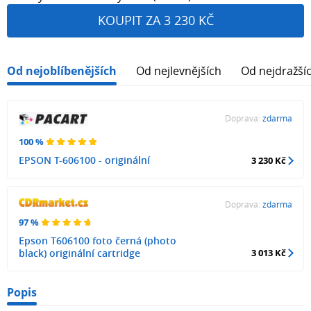
KOUPIT ZA 3 230 KČ
Od nejoblíbenějších
Od nejlevnějších
Od nejdražší
Doprava:
zdarma
100 %
EPSON T-606100 - originální
3 230 Kč
Doprava:
zdarma
97 %
Epson T606100 foto černá (photo
black) originální cartridge
3 013 Kč
Popis