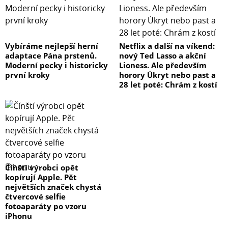
Vybíráme nejlepší herní
Netflix a další na víkend:
adaptace Pána prstenů.
nový Ted Lasso a akční
Moderní pecky i historicky
Lioness. Ale především
první kroky
horory Úkryt nebo past a
28 let poté: Chrám z kostí
Čínští výrobci opět
kopírují Apple. Pět
největších značek chystá
čtvercové selfie
fotoaparáty po vzoru
iPhonu