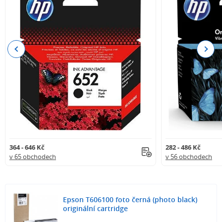
Previous
Next
364 - 646 Kč
282 - 486 Kč
v 65 obchodech
v 56 obchodech
Epson T606100 foto černá (photo black)
originální cartridge