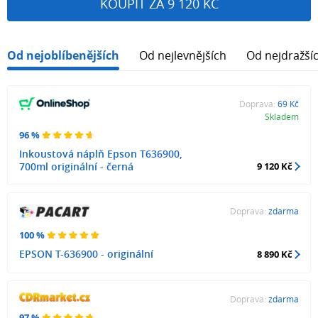
KOUPIT ZA 9 120 KČ
Od nejoblíbenějších
Od nejlevnějších
Od nejdražší
Doprava:
69 Kč
Skladem
96 %
Inkoustová náplň Epson T636900,
700ml originální - černá
9 120 Kč
Doprava:
zdarma
100 %
EPSON T-636900 - originální
8 890 Kč
Doprava:
zdarma
97 %