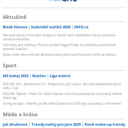
Aktuálně
Blesk Vánoce
Kalendář svátků 2025
INFO.cz
Navracel domů mrtvá těla Ukrajinců i Rusů: Smrt válečného hrdiny oznámila
zdrcená manželka
Více lásky pro všechny. Prahou prošel Prague Pride, na účastníky pokřikovali
pobožní odpůrci
Biden kvůli rakovině trpí! Bolestná slova jeho syna Huntera o šířící se nemoci
Sport
MS hokej 2025
Biatlon
Liga mistrů
ONLINE: Zlín - Bohemians 0:1. Pražané po půli vedou. Mirvald zaznamenal první
trefu v lize
ONLINE: Teplice - Plzeň 3:4. Sedm branek v prvním poločase je vyrovnaný rekord
české ligy
Gning se trápí: v Baníku je pět měsíců bez bodu! Důvody se opakují u tří trenérů
Móda a krása
Jak zhubnout
Trendy nehty pro jaro 2025
Nové make-up trendy