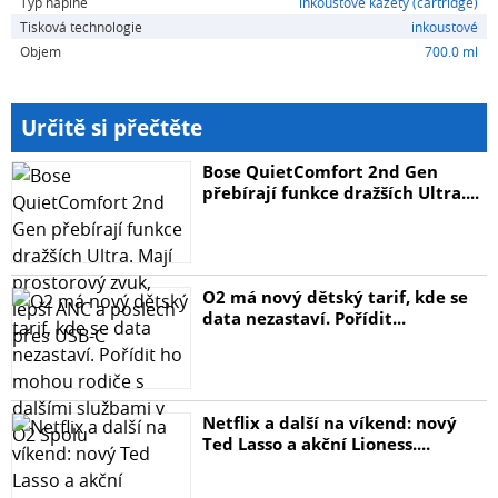
Typ náplně
inkoustové kazety (cartridge)
Tisková technologie
inkoustové
Objem
700.0 ml
Určitě si přečtěte
Bose QuietComfort 2nd Gen
přebírají funkce dražších Ultra....
O2 má nový dětský tarif, kde se
data nezastaví. Pořídit...
Netflix a další na víkend: nový
Ted Lasso a akční Lioness....