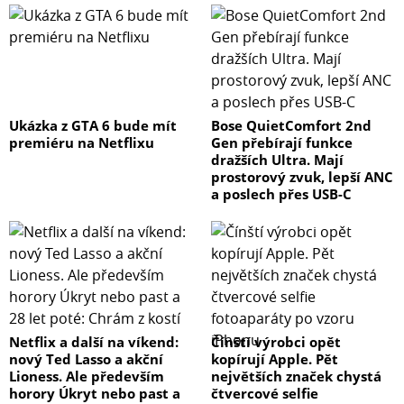
Ukázka z GTA 6 bude mít
Bose QuietComfort 2nd
premiéru na Netflixu
Gen přebírají funkce
dražších Ultra. Mají
prostorový zvuk, lepší ANC
a poslech přes USB-C
Netflix a další na víkend:
Čínští výrobci opět
nový Ted Lasso a akční
kopírují Apple. Pět
Lioness. Ale především
největších značek chystá
horory Úkryt nebo past a
čtvercové selfie