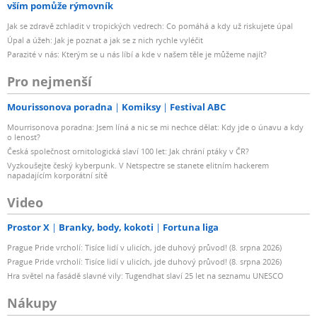
vším pomůže rýmovník
Jak se zdravě zchladit v tropických vedrech: Co pomáhá a kdy už riskujete úpal
Úpal a úžeh: Jak je poznat a jak se z nich rychle vyléčit
Parazité v nás: Kterým se u nás líbí a kde v našem těle je můžeme najít?
Pro nejmenší
Mourissonova poradna
Komiksy
Festival ABC
Mourrisonova poradna: Jsem líná a nic se mi nechce dělat: Kdy jde o únavu a kdy
o lenost?
Česká společnost ornitologická slaví 100 let: Jak chrání ptáky v ČR?
Vyzkoušejte český kyberpunk. V Netspectre se stanete elitním hackerem
napadajícím korporátní sítě
Video
Prostor X
Branky, body, kokoti
Fortuna liga
Prague Pride vrcholí: Tisíce lidí v ulicích, jde duhový průvod! (8. srpna 2026)
Prague Pride vrcholí: Tisíce lidí v ulicích, jde duhový průvod! (8. srpna 2026)
Hra světel na fasádě slavné vily: Tugendhat slaví 25 let na seznamu UNESCO
Nákupy