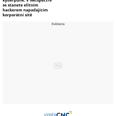
kyberpunk. V Netspectre
se stanete elitním
hackerem napadajícím
korporátní sítě
VÝBĚR