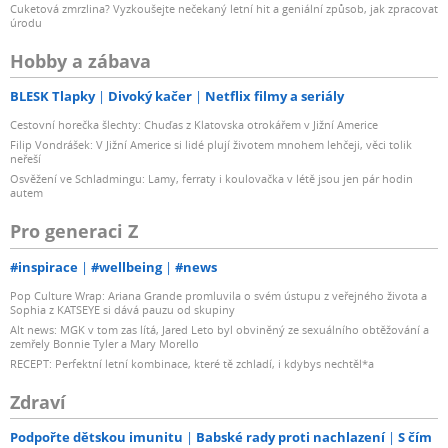
Cuketová zmrzlina? Vyzkoušejte nečekaný letní hit a geniální způsob, jak zpracovat
úrodu
Hobby a zábava
BLESK Tlapky
Divoký kačer
Netflix filmy a seriály
Cestovní horečka šlechty: Chuďas z Klatovska otrokářem v Jižní Americe
Filip Vondrášek: V Jižní Americe si lidé plují životem mnohem lehčeji, věci tolik
neřeší
Osvěžení ve Schladmingu: Lamy, ferraty i koulovačka v létě jsou jen pár hodin
autem
Pro generaci Z
#inspirace
#wellbeing
#news
Pop Culture Wrap: Ariana Grande promluvila o svém ústupu z veřejného života a
Sophia z KATSEYE si dává pauzu od skupiny
Alt news: MGK v tom zas lítá, Jared Leto byl obviněný ze sexuálního obtěžování a
zemřely Bonnie Tyler a Mary Morello
RECEPT: Perfektní letní kombinace, které tě zchladí, i kdybys nechtěl*a
Zdraví
Podpořte dětskou imunitu
Babské rady proti nachlazení
S čím