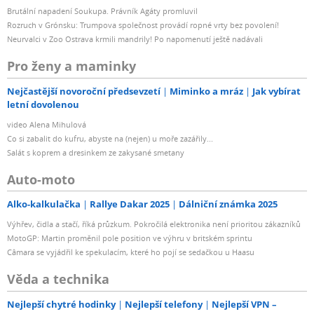
Brutální napadení Soukupa. Právník Agáty promluvil
Rozruch v Grónsku: Trumpova společnost provádí ropné vrty bez povolení!
Neurvalci v Zoo Ostrava krmili mandrily! Po napomenutí ještě nadávali
Pro ženy a maminky
Nejčastější novoroční předsevzetí
Miminko a mráz
Jak vybírat
letní dovolenou
video Alena Mihulová
Co si zabalit do kufru, abyste na (nejen) u moře zazářily...
Salát s koprem a dresinkem ze zakysané smetany
Auto-moto
Alko-kalkulačka
Rallye Dakar 2025
Dálniční známka 2025
Výhřev, čidla a stačí, říká průzkum. Pokročilá elektronika není prioritou zákazníků
MotoGP: Martin proměnil pole position ve výhru v britském sprintu
Câmara se vyjádřil ke spekulacím, které ho pojí se sedačkou u Haasu
Věda a technika
Nejlepší chytré hodinky
Nejlepší telefony
Nejlepší VPN –