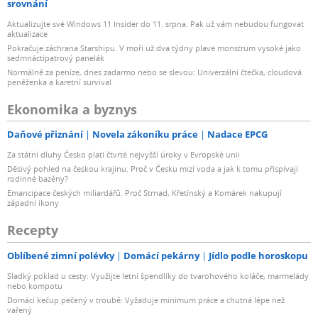
srovnání
Aktualizujte své Windows 11 Insider do 11. srpna. Pak už vám nebudou fungovat
aktualizace
Pokračuje záchrana Starshipu. V moři už dva týdny plave monstrum vysoké jako
sedmnáctipatrový panelák
Normálně za peníze, dnes zadarmo nebo se slevou: Univerzální čtečka, cloudová
peněženka a karetní survival
Ekonomika a byznys
Daňové přiznání
Novela zákoníku práce
Nadace EPCG
Za státní dluhy Česko platí čtvrté nejvyšší úroky v Evropské unii
Děsivý pohled na českou krajinu. Proč v Česku mizí voda a jak k tomu přispívají
rodinné bazény?
Emancipace českých miliardářů. Proč Strnad, Křetínský a Komárek nakupují
západní ikony
Recepty
Oblíbené zimní polévky
Domácí pekárny
Jídlo podle horoskopu
Sladký poklad u cesty: Využijte letní špendlíky do tvarohového koláče, marmelády
nebo kompotu
Domácí kečup pečený v troubě: Vyžaduje minimum práce a chutná lépe než
vařený