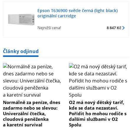
Epson T636900 světle černá (light black)
originální cartridge
Nejnižší cena!
8 847 Kč
Články odjinud
Normálně za peníze, dnes
O2 má nový dětský tarif,
zadarmo nebo se slevou:
kde se data nezastaví.
Univerzální čtečka,
Pořídit ho mohou rodiče s
cloudová peněženka
dalšími službami v O2
a karetní survival
Spolu