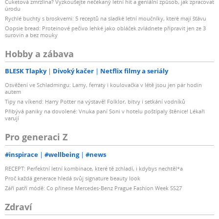
Cuketová zmrzlina? Vyzkoušejte nečekaný letní hit a geniální způsob, jak zpracovat
úrodu
Rychlé buchty s broskvemi: 5 receptů na sladké letní moučníky, které mají šťávu
Oopsie bread: Proteinové pečivo lehké jako obláček zvládnete připravit jen ze 3
surovin a bez mouky
Hobby a zábava
BLESK Tlapky
Divoký kačer
Netflix filmy a seriály
Osvěžení ve Schladmingu: Lamy, ferraty i koulovačka v létě jsou jen pár hodin
autem
Tipy na víkend: Harry Potter na výstavě! Folklor, bitvy i setkání vodníků
Přibývá paniky na dovolené: Vnuka paní Soni v hotelu poštípaly štěnice! Lékaři
varují
Pro generaci Z
#inspirace
#wellbeing
#news
RECEPT: Perfektní letní kombinace, které tě zchladí, i kdybys nechtěl*a
Proč každá generace hledá svůj signature beauty look
Září patří módě: Co přinese Mercedes-Benz Prague Fashion Week SS27
Zdraví