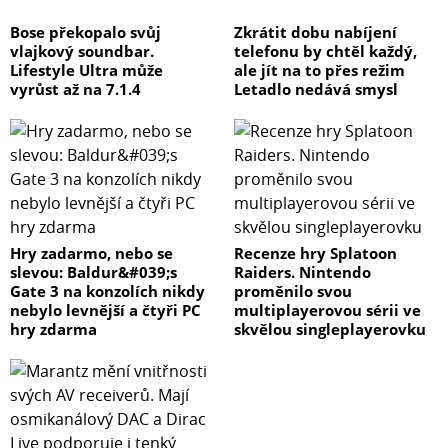
Bose překopalo svůj
Zkrátit dobu nabíjení
vlajkový soundbar.
telefonu by chtěl každý,
Lifestyle Ultra může
ale jít na to přes režim
vyrůst až na 7.1.4
Letadlo nedává smysl
Hry zadarmo, nebo se
Recenze hry Splatoon
slevou: Baldur&#039;s
Raiders. Nintendo
Gate 3 na konzolích nikdy
proměnilo svou
nebylo levnější a čtyři PC
multiplayerovou sérii ve
hry zdarma
skvělou singleplayerovku