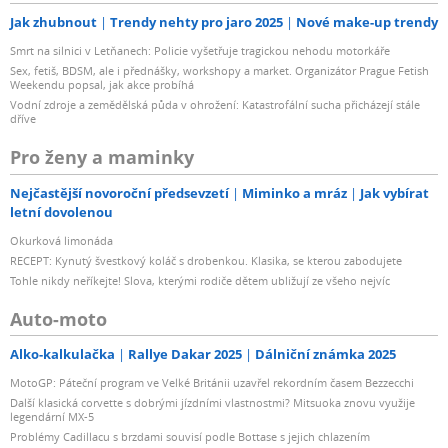
Jak zhubnout
Trendy nehty pro jaro 2025
Nové make-up trendy
Smrt na silnici v Letňanech: Policie vyšetřuje tragickou nehodu motorkáře
Sex, fetiš, BDSM, ale i přednášky, workshopy a market. Organizátor Prague Fetish
Weekendu popsal, jak akce probíhá
Vodní zdroje a zemědělská půda v ohrožení: Katastrofální sucha přicházejí stále
dříve
Pro ženy a maminky
Nejčastější novoroční předsevzetí
Miminko a mráz
Jak vybírat
letní dovolenou
Okurková limonáda
RECEPT: Kynutý švestkový koláč s drobenkou. Klasika, se kterou zabodujete
Tohle nikdy neříkejte! Slova, kterými rodiče dětem ubližují ze všeho nejvíc
Auto-moto
Alko-kalkulačka
Rallye Dakar 2025
Dálniční známka 2025
MotoGP: Páteční program ve Velké Británii uzavřel rekordním časem Bezzecchi
Další klasická corvette s dobrými jízdními vlastnostmi? Mitsuoka znovu využije
legendární MX-5
Problémy Cadillacu s brzdami souvisí podle Bottase s jejich chlazením