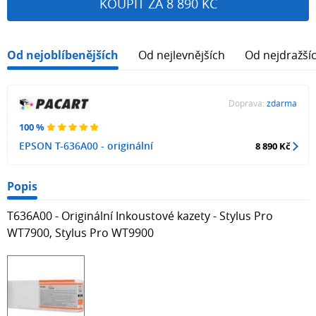
KOUPIT ZA 8 890 KČ
Od nejoblíbenějších
Od nejlevnějších
Od nejdražší
Doprava:
zdarma
100 %
EPSON T-636A00 - originální
8 890 Kč
Popis
T636A00 - Originální Inkoustové kazety - Stylus Pro
WT7900, Stylus Pro WT9900