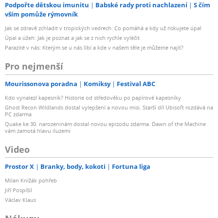
Podpořte dětskou imunitu
Babské rady proti nachlazení
S čím
vším pomůže rýmovník
Jak se zdravě zchladit v tropických vedrech: Co pomáhá a kdy už riskujete úpal
Úpal a úžeh: Jak je poznat a jak se z nich rychle vyléčit
Parazité v nás: Kterým se u nás líbí a kde v našem těle je můžeme najít?
Pro nejmenší
Mourissonova poradna
Komiksy
Festival ABC
Kdo vynalezl kapesník? Historie od středověku po papírové kapesníky
Ghost Recon Wildlands dostal vylepšení a novou misi. Starší díl Ubisoft rozdává na
PC zdarma
Quake ke 30. narozeninám dostal novou epizodu zdarma. Dawn of the Machine
vám zamotá hlavu iluzemi
Video
Prostor X
Branky, body, kokoti
Fortuna liga
Milan Knížák pohřeb
Jiří Pospíšil
Václav Klaus