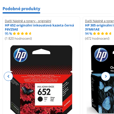
Podobné produkty
Další Náplně a tonery - originální
Další Náplně a tonery
HP 652 originální inkoustová kazeta černá
HP 305 originální
F6V25AE
3YM61AE
95 %
94 %
(1 820 hodnocení)
(472 hodnocení)
Previous
Next