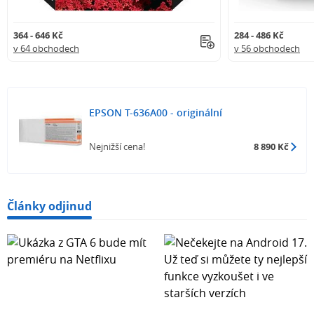
364 - 646 Kč
284 - 486 Kč
v 64 obchodech
v 56 obchodech
EPSON T-636A00 - originální
Nejnižší cena!
8 890 Kč
Články odjinud