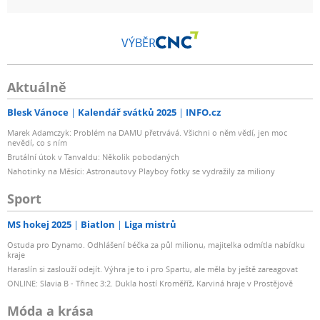
VÝBĚR
Aktuálně
Blesk Vánoce
Kalendář svátků 2025
INFO.cz
Marek Adamczyk: Problém na DAMU přetrvává. Všichni o něm vědí, jen moc
nevědí, co s ním
Brutální útok v Tanvaldu: Několik pobodaných
Nahotinky na Měsíci: Astronautovy Playboy fotky se vydražily za miliony
Sport
MS hokej 2025
Biatlon
Liga mistrů
Ostuda pro Dynamo. Odhlášení béčka za půl milionu, majitelka odmítla nabídku
kraje
Haraslín si zaslouží odejít. Výhra je to i pro Spartu, ale měla by ještě zareagovat
ONLINE: Slavia B - Třinec 3:2. Dukla hostí Kroměříž, Karviná hraje v Prostějově
Móda a krása