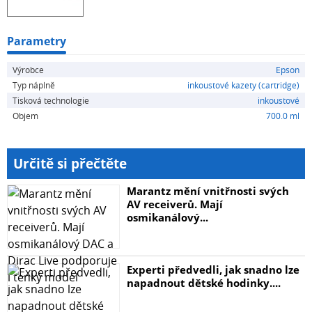
Parametry
Výrobce
Epson
Typ náplně
inkoustové kazety (cartridge)
Tisková technologie
inkoustové
Objem
700.0 ml
Určitě si přečtěte
Marantz mění vnitřnosti svých
AV receiverů. Mají
osmikanálový...
Experti předvedli, jak snadno lze
napadnout dětské hodinky....