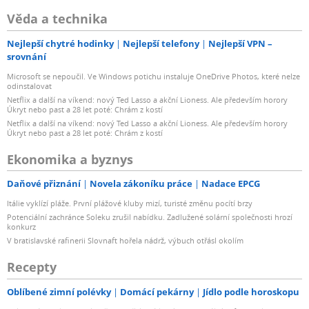
Věda a technika
Nejlepší chytré hodinky
Nejlepší telefony
Nejlepší VPN –
srovnání
Microsoft se nepoučil. Ve Windows potichu instaluje OneDrive Photos, které nelze
odinstalovat
Netflix a další na víkend: nový Ted Lasso a akční Lioness. Ale především horory
Úkryt nebo past a 28 let poté: Chrám z kostí
Netflix a další na víkend: nový Ted Lasso a akční Lioness. Ale především horory
Úkryt nebo past a 28 let poté: Chrám z kostí
Ekonomika a byznys
Daňové přiznání
Novela zákoníku práce
Nadace EPCG
Itálie vyklízí pláže. První plážové kluby mizí, turisté změnu pocítí brzy
Potenciální zachránce Soleku zrušil nabídku. Zadlužené solární společnosti hrozí
konkurz
V bratislavské rafinerii Slovnaft hořela nádrž, výbuch otřásl okolím
Recepty
Oblíbené zimní polévky
Domácí pekárny
Jídlo podle horoskopu