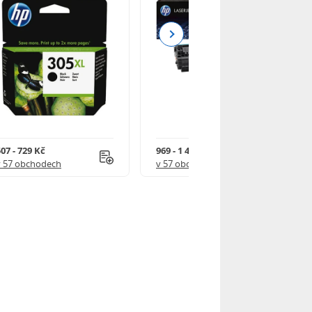
Next
07 - 729 Kč
969 - 1 490 Kč
v 57 obchodech
v 57 obchodech