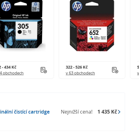
 - 434 Kč
322 - 526 Kč
5
54 obchodech
v 63 obchodech
ální čistící cartridge
Nejnižší cena!
1 435 Kč