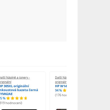
alší Náplně a tonery -
Další Náplně a tonery -
riginální
originální
HP 305XL originální
HP W1420A - originální
inkoustová kazeta černá
94 %
3YM62AE
(176 hodnocení)
95 %
(319 hodnocení)