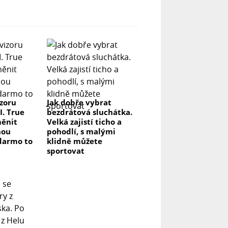
izoru
Jak dobře vybrat
I. True
bezdrátová sluchátka.
měnit
Velká zajistí ticho a
nou
pohodlí, s malými
darmo to
klidně můžete
sportovat