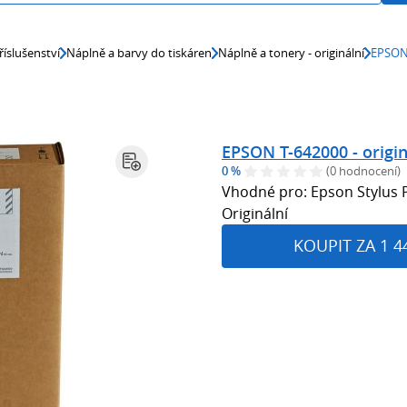
říslušenství
Náplně a barvy do tiskáren
Náplně a tonery - originální
EPSON 
EPSON T-642000 - origin
0 %
(0 hodnocení)
Vhodné pro: Epson Stylus 
Originální
KOUPIT ZA 1 4