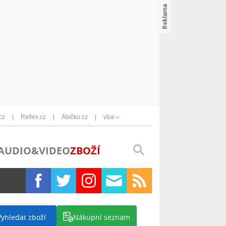
cz
Reflex.cz
Ábíčko.cz
více
AUDIO&VIDEO
ZBOŽÍ
Vyhledat zboží
Nákupní seznam