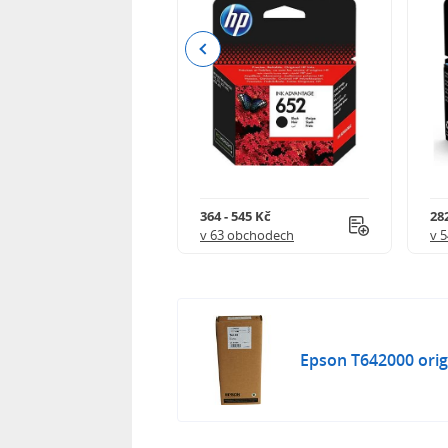
Previous
 732 Kč
364 - 545 Kč
282
 obchodech
v 63 obchodech
v 
Epson T642000 origin