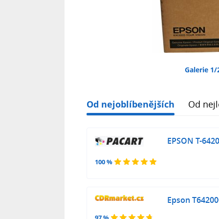
Galerie 1/
Od nejoblíbenějších
Od nejl
EPSON T-64200
100 %
Epson T642000 
97 %