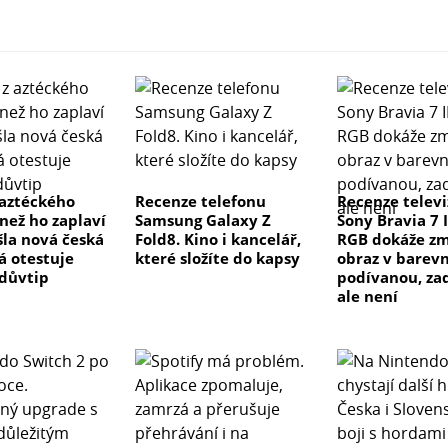
 aztéckého
Recenze telefonu
Recenze telev
než ho zaplaví
Samsung Galaxy Z
Sony Bravia 7 I
šla nová česká
Fold8. Kino i kancelář,
RGB dokáže z
á otestuje
které složíte do kapsy
obraz v barev
 důvtip
podívanou, za
ale není