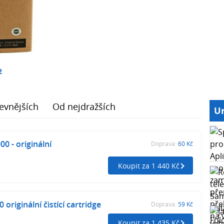
2
evnějších
Od nejdražších
Ur
0 - originální
Doprava:
60 Kč
Koupit za 1 440 Kč
originální čistící cartridge
Doprava:
59 Kč
Koupit za 1 435 Kč