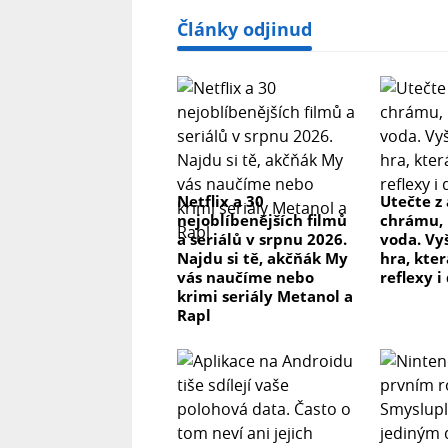
Články odjinud
Netflix a 30
Utečte z
nejoblíbenějších filmů
chrámu, 
a seriálů v srpnu 2026.
voda. Vy
Najdu si tě, akčňák My
hra, kter
vás naučíme nebo
reflexy i
krimi seriály Metanol a
Rapl