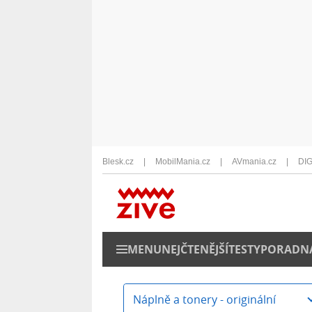
Blesk.cz
MobilMania.cz
AVmania.cz
DIG
MENU
NEJČTENĚJŠÍ
TESTY
PORADN
Náplně a tonery - originální