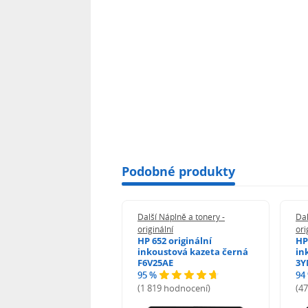
Podobné produkty
 Náplně a tonery -
Další Náplně a tonery -
Dal
nální
originální
ori
n 5438C001 -
HP 652 originální
HP
inální
inkoustová kazeta černá
in
F6V25AE
3Y
95 %
94
hodnocení)
(1 819 hodnocení)
(4