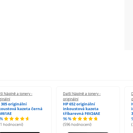
ší Náplně a tonery -
Další Náplně a tonery -
D
ginální
originální
o
 305 originální
HP 652 originální
koustová kazeta černá
inkoustová kazeta
M61AE
tříbarevná F6V24AE
 %
96 %
71 hodnocení)
(596 hodnocení)