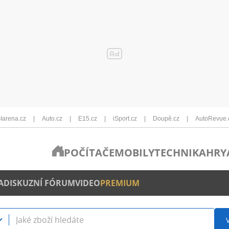
Iarena.cz
Auto.cz
E15.cz
iSport.cz
Doupě.cz
AutoRevue.
POČÍTAČE
MOBILY
TECHNIKA
HRY
A
DISKUZNÍ FÓRUM
VIDEO
PREMIUM