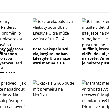
hry Splatoon
Bose překopalo svůj
30 filmů, kter
 Nintendo
vlajkový soundbar.
vidět, dokud js
o svou
Lifestyle Ultra může
na světě. Víme
yerovou sérii
vyrůst až na 7.1.4
je můžete pust
ou
ayerovku