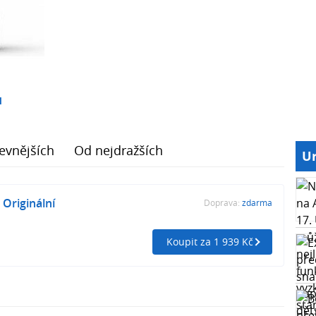
1
evnějších
Od nejdražších
Ur
 Originální
Doprava:
zdarma
Koupit za 1 939 Kč