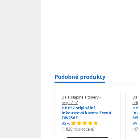
Podobné produkty
 Náplně a tonery -
Další Náplně a tonery -
Dal
nální
originální
ori
her TNB023 -
HP 652 originální
HP
inální
inkoustová kazeta černá
in
F6V25AE
3Y
95 %
94
hodnocení)
(1 820 hodnocení)
(4