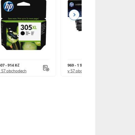
Next
07 - 914 Kč
969 - 1 918 Kč
v 57 obchodech
v 57 obchodech