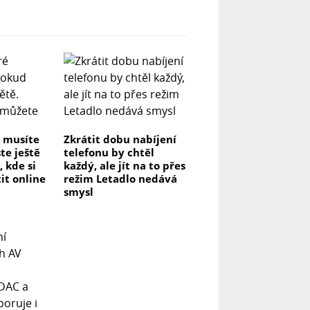
é musíte
Zkrátit dobu nabíjení
te ještě
telefonu by chtěl
, kde si
každý, ale jít na to přes
it online
režim Letadlo nedává
smysl