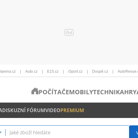
Iarena.cz
Auto.cz
E15.cz
iSport.cz
Doupě.cz
AutoRevue.
POČÍTAČE
MOBILY
TECHNIKA
HRY
A
DISKUZNÍ FÓRUM
VIDEO
PREMIUM