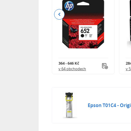
Previous
 901 Kč
364 - 646 Kč
284
 obchodech
v 64 obchodech
v 
Epson T01C4 - Origi