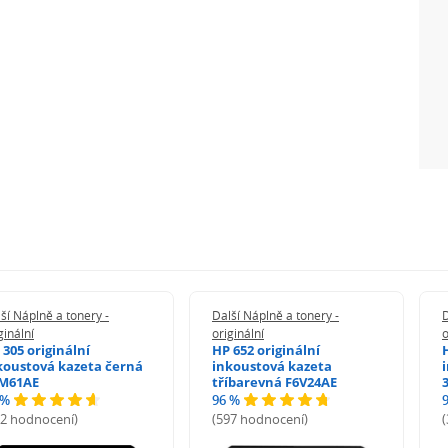
ší Náplně a tonery -
Další Náplně a tonery -
D
ginální
originální
o
 305 originální
HP 652 originální
koustová kazeta černá
inkoustová kazeta
M61AE
tříbarevná F6V24AE
 %
96 %
72 hodnocení)
(597 hodnocení)