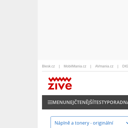
Blesk.cz
MobilMania.cz
AVmania.cz
DIG
MENU
NEJČTENĚJŠÍ
TESTY
PORADN
Náplně a tonery - originální