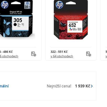
 - 486 Kč
322 - 551 Kč
5
56 obchodech
v 64 obchodech
nální
Nejnižší cena!
1 939 Kč