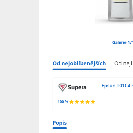
Galerie 1/
Od nejoblíbenějších
Od nejl
Epson T01C4 -
100 %
Popis