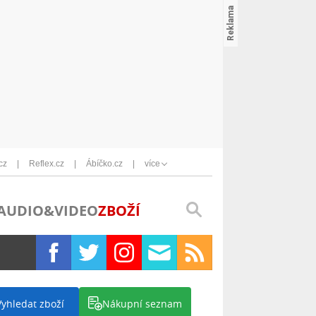
cz
Reflex.cz
Ábíčko.cz
více
AUDIO&VIDEO
ZBOŽÍ
Vyhledat zboží
Nákupní seznam