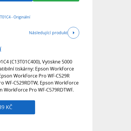
T01C4 - Originální
Následující produkt
í
01C4 (C13T01C400), Vytiskne 5000
atibilní tiskárny: Epson WorkForce
Epson WorkForce Pro WF-C529R
Pro WF-C529RDTW, Epson WorkForce
n WorkForce Pro WF-C579RDTWF.
39 KČ