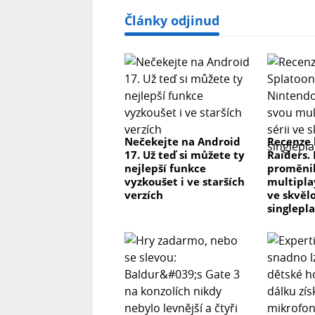
Články odjinud
Nečekejte na Android
Recenze 
17. Už teď si můžete ty
Raiders.
nejlepší funkce
proměnil
vyzkoušet i ve starších
multipla
verzích
ve skvěl
singlepl