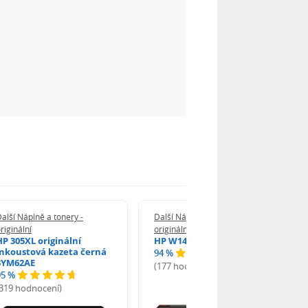
alší Náplně a tonery -
Další Náplně a tonery -
riginální
originální
HP 305XL originální
HP W1420A - originální
inkoustová kazeta černá
94 %
3YM62AE
(177 hodnocení)
95 %
(319 hodnocení)