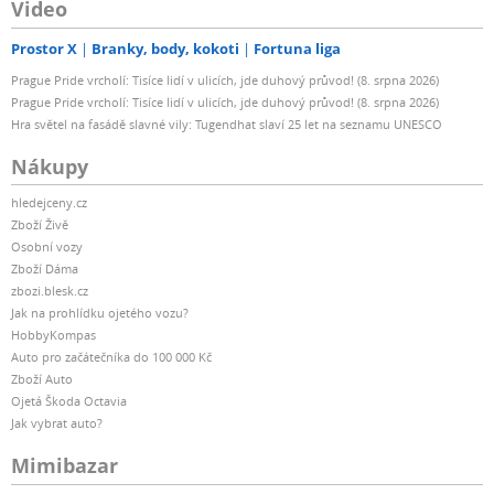
Video
Prostor X
Branky, body, kokoti
Fortuna liga
Prague Pride vrcholí: Tisíce lidí v ulicích, jde duhový průvod! (8. srpna 2026)
Prague Pride vrcholí: Tisíce lidí v ulicích, jde duhový průvod! (8. srpna 2026)
Hra světel na fasádě slavné vily: Tugendhat slaví 25 let na seznamu UNESCO
Nákupy
hledejceny.cz
Zboží Živě
Osobní vozy
Zboží Dáma
zbozi.blesk.cz
Jak na prohlídku ojetého vozu?
HobbyKompas
Auto pro začátečníka do 100 000 Kč
Zboží Auto
Ojetá Škoda Octavia
Jak vybrat auto?
Mimibazar