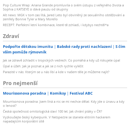
Pop Culture Wrap: Ariana Grande promluvila o svém ústupu z veřejného života a
Sophia z KATSEYE si dává pauzu od skupiny
Alt news: MGK v tom zas lítá, Jared Leto byl obviněný ze sexuálního obtěžování a
zemřely Bonnie Tyler a Mary Morello
RECEPT: Perfektní letní kombinace, které tě zchladí, i kdybys nechtěl*a
Zdraví
Podpořte dětskou imunitu
Babské rady proti nachlazení
S čím
vším pomůže rýmovník
Jak se zdravě zchladit v tropických vedrech: Co pomáhá a kdy už riskujete úpal
Úpal a úžeh: Jak je poznat a jak se z nich rychle vyléčit
Parazité v nás: Kterým se u nás líbí a kde v našem těle je můžeme najít?
Pro nejmenší
Mourissonova poradna
Komiksy
Festival ABC
Mourrisonova poradna: Jsem líná a nic se mi nechce dělat: Kdy jde o únavu a kdy
o lenost?
Česká společnost ornitologická slaví 100 let: Jak chrání ptáky v ČR?
Vyzkoušejte český kyberpunk. V Netspectre se stanete elitním hackerem
napadajícím korporátní sítě