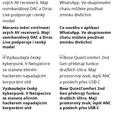
Marantz mění vnitřnosti
Co nového v aplikaci
svých AV receiverů. Mají
WhatsApp. Ve skupinovém
osmikanálový DAC a Dirac
chatu můžete používat
Live podporuje i tenký
zmínku @všichni
model
Vyzkoušejte český
Bose QuietComfort 2nd
kyberpunk. V Netspectre
Gen přebírají funkce
se stanete elitním
dražších Ultra. Mají
hackerem napadajícím
prostorový zvuk, lepší ANC
korporátní sítě
a poslech přes USB-C