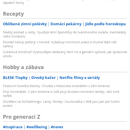
západní ikony
Recepty
Oblíbené zimní polévky
Domácí pekárny
Jídlo podle horoskopu
Sladký poklad u cesty: Využijte letní špendlíky do tvarohového koláče, marmelády
nebo kompotu
Domácí kečup pečený v troubě: Vyžaduje minimum práce a chutná lépe než
vařený
Cuketová zmrzlina? Vyzkoušejte nečekaný letní hit a geniální způsob, jak zpracovat
úrodu
Hobby a zábava
BLESK Tlapky
Divoký kačer
Netflix filmy a seriály
Cestovní horečka šlechty: Chuďas z Klatovska otrokářem v Jižní Americe
Filip Vondrášek: V Jižní Americe si lidé plují životem mnohem lehčeji, věci tolik
neřeší
Osvěžení ve Schladmingu: Lamy, ferraty i koulovačka v létě jsou jen pár hodin
autem
Pro generaci Z
#inspirace
#wellbeing
#news