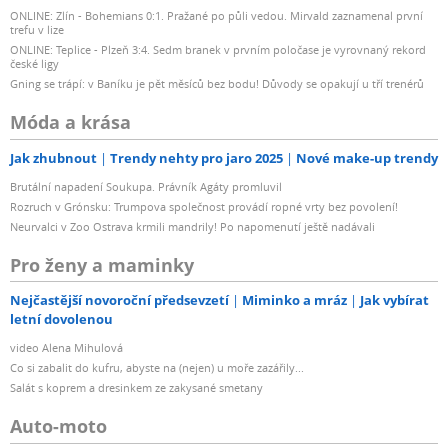
ONLINE: Zlín - Bohemians 0:1. Pražané po půli vedou. Mirvald zaznamenal první
trefu v lize
ONLINE: Teplice - Plzeň 3:4. Sedm branek v prvním poločase je vyrovnaný rekord
české ligy
Gning se trápí: v Baníku je pět měsíců bez bodu! Důvody se opakují u tří trenérů
Móda a krása
Jak zhubnout
Trendy nehty pro jaro 2025
Nové make-up trendy
Brutální napadení Soukupa. Právník Agáty promluvil
Rozruch v Grónsku: Trumpova společnost provádí ropné vrty bez povolení!
Neurvalci v Zoo Ostrava krmili mandrily! Po napomenutí ještě nadávali
Pro ženy a maminky
Nejčastější novoroční předsevzetí
Miminko a mráz
Jak vybírat
letní dovolenou
video Alena Mihulová
Co si zabalit do kufru, abyste na (nejen) u moře zazářily...
Salát s koprem a dresinkem ze zakysané smetany
Auto-moto