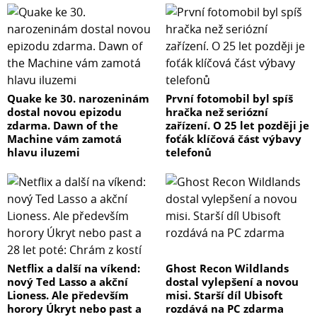
Quake ke 30. narozeninám
První fotomobil byl spíš
dostal novou epizodu
hračka než seriózní
zdarma. Dawn of the
zařízení. O 25 let později je
Machine vám zamotá
foťák klíčová část výbavy
hlavu iluzemi
telefonů
Netflix a další na víkend:
Ghost Recon Wildlands
nový Ted Lasso a akční
dostal vylepšení a novou
Lioness. Ale především
misi. Starší díl Ubisoft
horory Úkryt nebo past a
rozdává na PC zdarma