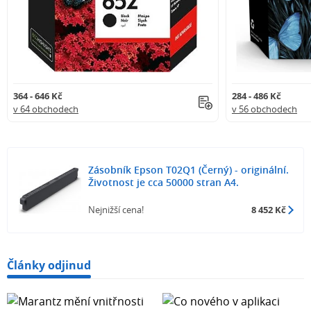
364 - 646 Kč
284 - 486 Kč
v 64 obchodech
v 56 obchodech
Zásobník Epson T02Q1 (Černý) - originální.
Životnost je cca 50000 stran A4.
Nejnižší cena!
8 452 Kč
Články odjinud