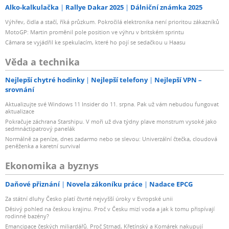
Alko-kalkulačka
Rallye Dakar 2025
Dálniční známka 2025
Výhřev, čidla a stačí, říká průzkum. Pokročilá elektronika není prioritou zákazníků
MotoGP: Martin proměnil pole position ve výhru v britském sprintu
Câmara se vyjádřil ke spekulacím, které ho pojí se sedačkou u Haasu
Věda a technika
Nejlepší chytré hodinky
Nejlepší telefony
Nejlepší VPN –
srovnání
Aktualizujte své Windows 11 Insider do 11. srpna. Pak už vám nebudou fungovat
aktualizace
Pokračuje záchrana Starshipu. V moři už dva týdny plave monstrum vysoké jako
sedmnáctipatrový panelák
Normálně za peníze, dnes zadarmo nebo se slevou: Univerzální čtečka, cloudová
peněženka a karetní survival
Ekonomika a byznys
Daňové přiznání
Novela zákoníku práce
Nadace EPCG
Za státní dluhy Česko platí čtvrté nejvyšší úroky v Evropské unii
Děsivý pohled na českou krajinu. Proč v Česku mizí voda a jak k tomu přispívají
rodinné bazény?
Emancipace českých miliardářů. Proč Strnad, Křetínský a Komárek nakupují