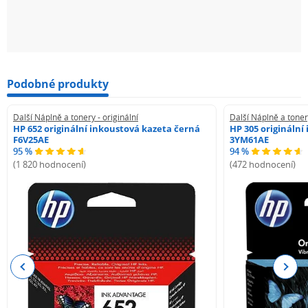
Podobné produkty
Další Náplně a tonery - originální
Další Náplně a tonery
HP 652 originální inkoustová kazeta černá
HP 305 originální
F6V25AE
3YM61AE
95 %
94 %
(1 820 hodnocení)
(472 hodnocení)
Previous
Next