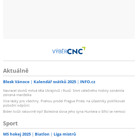
VÝBĚR
Aktuálně
Blesk Vánoce
Kalendář svátků 2025
INFO.cz
Navracel domů mrtvá těla Ukrajinců i Rusů: Smrt válečného hrdiny oznámila
zdrcená manželka
Více lásky pro všechny. Prahou prošel Prague Pride, na účastníky pokřikovali
pobožní odpůrci
Biden kvůli rakovině trpí! Bolestná slova jeho syna Huntera o šířící se nemoci
Sport
MS hokej 2025
Biatlon
Liga mistrů