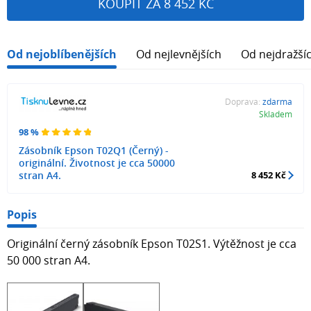
KOUPIT ZA 8 452 KČ
Od nejoblíbenějších
Od nejlevnějších
Od nejdražší
Doprava:
zdarma
Skladem
98 %
Zásobník Epson T02Q1 (Černý) -
originální. Životnost je cca 50000
stran A4.
8 452 Kč
Popis
Originální černý zásobník Epson T02S1. Výtěžnost je cca
50 000 stran A4.