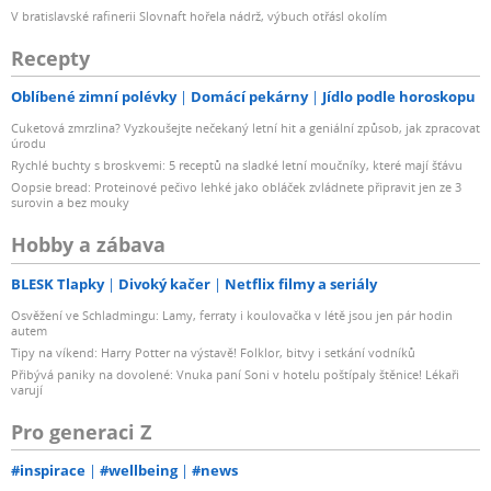
V bratislavské rafinerii Slovnaft hořela nádrž, výbuch otřásl okolím
Recepty
Oblíbené zimní polévky
Domácí pekárny
Jídlo podle horoskopu
Cuketová zmrzlina? Vyzkoušejte nečekaný letní hit a geniální způsob, jak zpracovat
úrodu
Rychlé buchty s broskvemi: 5 receptů na sladké letní moučníky, které mají šťávu
Oopsie bread: Proteinové pečivo lehké jako obláček zvládnete připravit jen ze 3
surovin a bez mouky
Hobby a zábava
BLESK Tlapky
Divoký kačer
Netflix filmy a seriály
Osvěžení ve Schladmingu: Lamy, ferraty i koulovačka v létě jsou jen pár hodin
autem
Tipy na víkend: Harry Potter na výstavě! Folklor, bitvy i setkání vodníků
Přibývá paniky na dovolené: Vnuka paní Soni v hotelu poštípaly štěnice! Lékaři
varují
Pro generaci Z
#inspirace
#wellbeing
#news