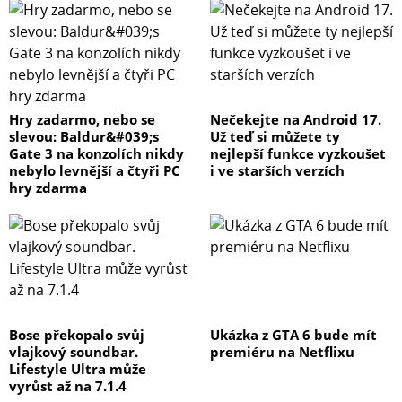
Hry zadarmo, nebo se
Nečekejte na Android 17.
slevou: Baldur&#039;s
Už teď si můžete ty
Gate 3 na konzolích nikdy
nejlepší funkce vyzkoušet
nebylo levnější a čtyři PC
i ve starších verzích
hry zdarma
Bose překopalo svůj
Ukázka z GTA 6 bude mít
vlajkový soundbar.
premiéru na Netflixu
Lifestyle Ultra může
vyrůst až na 7.1.4