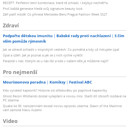
RECEPT: Perfektní letní kombinace, které tě zchladí, i kdybys nechtěl*a
Proč každá generace hledá svůj signature beauty look
Září patří módě: Co přinese Mercedes-Benz Prague Fashion Week SS27
Zdraví
Podpořte dětskou imunitu
Babské rady proti nachlazení
S čím
vším pomůže rýmovník
Jak se zdravě zchladit v tropických vedrech: Co pomáhá a kdy už riskujete úpal
Úpal a úžeh: Jak je poznat a jak se z nich rychle vyléčit
Parazité v nás: Kterým se u nás líbí a kde v našem těle je můžeme najít?
Pro nejmenší
Mourissonova poradna
Komiksy
Festival ABC
Kdo vynalezl kapesník? Historie od středověku po papírové kapesníky
Ghost Recon Wildlands dostal vylepšení a novou misi. Starší díl Ubisoft rozdává na
PC zdarma
Quake ke 30. narozeninám dostal novou epizodu zdarma. Dawn of the Machine
vám zamotá hlavu iluzemi
Video