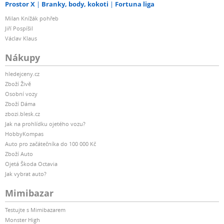
Prostor X
Branky, body, kokoti
Fortuna liga
Milan Knížák pohřeb
Jiří Pospíšil
Václav Klaus
Nákupy
hledejceny.cz
Zboží Živě
Osobní vozy
Zboží Dáma
zbozi.blesk.cz
Jak na prohlídku ojetého vozu?
HobbyKompas
Auto pro začátečníka do 100 000 Kč
Zboží Auto
Ojetá Škoda Octavia
Jak vybrat auto?
Mimibazar
Testujte s Mimibazarem
Monster High