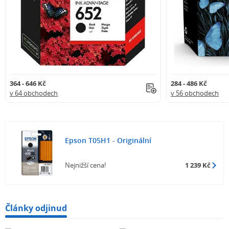
364 - 646 Kč
284 - 486 Kč
v 64 obchodech
v 56 obchodech
Epson T05H1 - Originální
Nejnižší cena!
1 239 Kč
Články odjinud