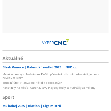
VÝBĚR
Aktuálně
Blesk Vánoce
Kalendář svátků 2025
INFO.cz
Marek Adamczyk: Problém na DAMU přetrvává. Všichni o něm vědí, jen moc
nevědí, co s ním
Brutální útok v Tanvaldu: Několik pobodaných
Nahotinky na Měsíci: Astronautovy Playboy fotky se vydražily za miliony
Sport
MS hokej 2025
Biatlon
Liga mistrů