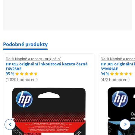
Podobné produkty
Další Náplně a tonery - originální
Další Náplně a tonery
HP 652 originální inkoustová kazeta černá
HP 305 originální
F6V25AE
3YM61AE
95 %
94 %
(1 820 hodnocení)
(472 hodnocení)
Previous
Next