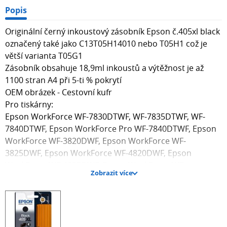
Popis
Originální černý inkoustový zásobník Epson č.405xl black
označený také jako C13T05H14010 nebo T05H1 což je
větší varianta T05G1
Zásobník obsahuje 18,9ml inkoustů a výtěžnost je až
1100 stran A4 při 5-ti % pokrytí
OEM obrázek - Cestovní kufr
Pro tiskárny:
Epson WorkForce WF-7830DTWF, WF-7835DTWF, WF-
7840DTWF, Epson WorkForce Pro WF-7840DTWF, Epson
WorkForce WF-3820DWF, Epson WorkForce WF-
3825DWF, Epson WorkForce WF-4820DWF, Epson
WorkForce WF-4825DWF, Epson WorkForce WF-
Zobrazit více
4830DTWF