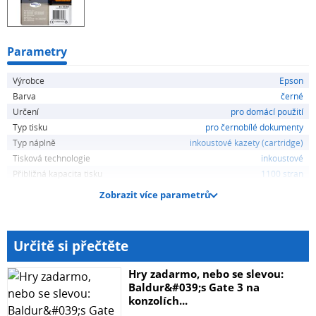
Parametry
Výrobce
Epson
Barva
černé
Určení
pro domácí použití
Typ tisku
pro černobílé dokumenty
Typ náplně
inkoustové kazety (cartridge)
Tisková technologie
inkoustové
Přibližná kapacita tisku
1100 stran
Zobrazit více parametrů
Určitě si přečtěte
Hry zadarmo, nebo se slevou:
Baldur&#039;s Gate 3 na
konzolích...