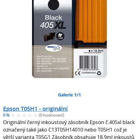
Galerie 1/1
Epson T05H1 - originální
0 %
(0 hodnocení)
Originální černý inkoustový zásobník Epson č.405xl black
označený také jako C13T05H14010 nebo T05H1 což je
větší varianta T05G1 Zásobník obsahuje 18,9ml inkoustů