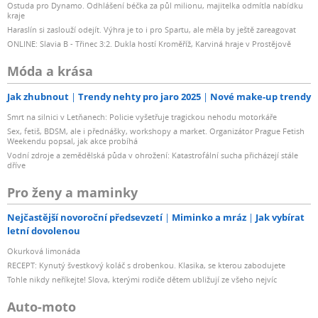
Ostuda pro Dynamo. Odhlášení béčka za půl milionu, majitelka odmítla nabídku
kraje
Haraslín si zaslouží odejít. Výhra je to i pro Spartu, ale měla by ještě zareagovat
ONLINE: Slavia B - Třinec 3:2. Dukla hostí Kroměříž, Karviná hraje v Prostějově
Móda a krása
Jak zhubnout
Trendy nehty pro jaro 2025
Nové make-up trendy
Smrt na silnici v Letňanech: Policie vyšetřuje tragickou nehodu motorkáře
Sex, fetiš, BDSM, ale i přednášky, workshopy a market. Organizátor Prague Fetish
Weekendu popsal, jak akce probíhá
Vodní zdroje a zemědělská půda v ohrožení: Katastrofální sucha přicházejí stále
dříve
Pro ženy a maminky
Nejčastější novoroční předsevzetí
Miminko a mráz
Jak vybírat
letní dovolenou
Okurková limonáda
RECEPT: Kynutý švestkový koláč s drobenkou. Klasika, se kterou zabodujete
Tohle nikdy neříkejte! Slova, kterými rodiče dětem ubližují ze všeho nejvíc
Auto-moto