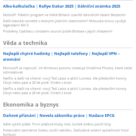
Alko-kalkulačka
Rallye Dakar 2025
Dálniční známka 2025
MotoGP: Páteční program ve Velké Británii uzavřel rekordním časem Bezzecchi
Další klasická corvette s dobrými jízdními vlastnostmi? Mitsuoka znovu využije
legendární MX-5
Problémy Cadillacu s brzdami souvisí podle Bottase s jejich chlazením
Věda a technika
Nejlepší chytré hodinky
Nejlepší telefony
Nejlepší VPN –
srovnání
Microsoft se nepoučil. Ve Windows potichu instaluje OneDrive Photos, které nelze
odinstalovat
Netflix a další na víkend: nový Ted Lasso a akční Lioness. Ale především horory
Úkryt nebo past a 28 let poté: Chrám z kostí
Netflix a další na víkend: nový Ted Lasso a akční Lioness. Ale především horory
Úkryt nebo past a 28 let poté: Chrám z kostí
Ekonomika a byznys
Daňové přiznání
Novela zákoníku práce
Nadace EPCG
Itálie vyklízí pláže. První plážové kluby mizí, turisté změnu pocítí brzy
Potenciální zachránce Soleku zrušil nabídku. Zadlužené solární společnosti hrozí
konkurz