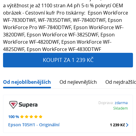
a výtěžnost je až 1100 stran A4 při 5-ti % pokrytí OEM
obrázek - Cestovní kufr Pro tiskárny: Epson WorkForce
WF-7830DTWF, WF-7835DTWF, WF-7840DTWF, Epson
WorkForce Pro WF-7840DTWF, Epson WorkForce WF-
3820DWF, Epson WorkForce WF-3825DWF, Epson
WorkForce WF-4820DWF, Epson WorkForce WF-
4825DWF, Epson WorkForce WF-4830DTWF
KOUPIT ZA 1 239 KČ
Od nejoblíbenějších
Od nejlevnějších
Od nejdražší
Doprava:
zdarma
Skladem
100 %
Epson T05H1 - Originální
1 239 Kč