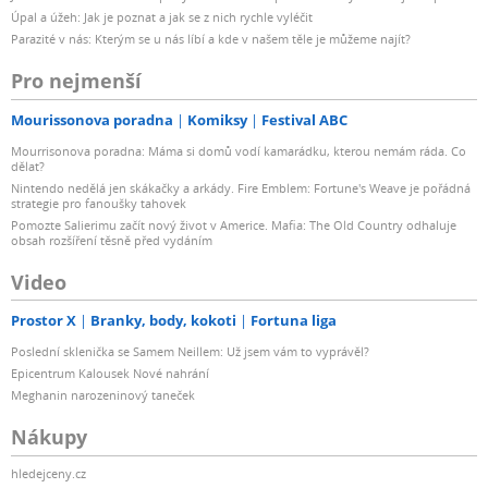
Úpal a úžeh: Jak je poznat a jak se z nich rychle vyléčit
Parazité v nás: Kterým se u nás líbí a kde v našem těle je můžeme najít?
Pro nejmenší
Mourissonova poradna
Komiksy
Festival ABC
Mourrisonova poradna: Máma si domů vodí kamarádku, kterou nemám ráda. Co
dělat?
Nintendo nedělá jen skákačky a arkády. Fire Emblem: Fortune's Weave je pořádná
strategie pro fanoušky tahovek
Pomozte Salierimu začít nový život v Americe. Mafia: The Old Country odhaluje
obsah rozšíření těsně před vydáním
Video
Prostor X
Branky, body, kokoti
Fortuna liga
Poslední sklenička se Samem Neillem: Už jsem vám to vyprávěl?
Epicentrum Kalousek Nové nahrání
Meghanin narozeninový taneček
Nákupy
hledejceny.cz