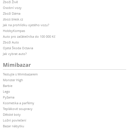
Zboží Živě
Osobní vozy
Zboží Dáma
zbozi.blesk.cz
Jak na prohlídku ojetého vozu?
HobbyKompas
Auto pro začátečníka do 100 000 Kč
Zboží Auto
Ojetá Škoda Octavia
Jak vybrat auto?
Mimibazar
Testujte s Mimibazarem
Monster High
Barbie
Lego
Pyžama
Kosmetika a parfémy
Teplákové soupravy
Dětské boty
Ložní povlečení
Bazar nábytku