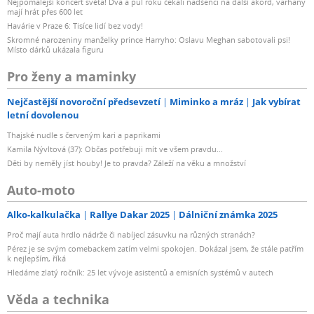
Nejpomalejší koncert světa! Dva a půl roku čekali nadšenci na další akord, varhany
mají hrát přes 600 let
Havárie v Praze 6: Tisíce lidí bez vody!
Skromné narozeniny manželky prince Harryho: Oslavu Meghan sabotovali psi!
Místo dárků ukázala figuru
Pro ženy a maminky
Nejčastější novoroční předsevzetí
Miminko a mráz
Jak vybírat
letní dovolenou
Thajské nudle s červeným kari a paprikami
Kamila Nývltová (37): Občas potřebuji mít ve všem pravdu...
Děti by neměly jíst houby! Je to pravda? Záleží na věku a množství
Auto-moto
Alko-kalkulačka
Rallye Dakar 2025
Dálniční známka 2025
Proč mají auta hrdlo nádrže či nabíjecí zásuvku na různých stranách?
Pérez je se svým comebackem zatím velmi spokojen. Dokázal jsem, že stále patřím
k nejlepším, říká
Hledáme zlatý ročník: 25 let vývoje asistentů a emisních systémů v autech
Věda a technika