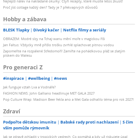
Nejlepší nálev na nakládané okurky: Čtyři recepty, které musíte letos zkusit!
Proč jíst cottage každý den? Tady je 7 překvapivých důvodů
Hobby a zábava
BLESK Tlapky
Divoký kačer
Netflix filmy a seriály
OBRAZEM: Modré slzy na Tchaj-wanu mění moře v magickou říši
Jan Faltus: Vždycky mně přišlo trošku zvrhlé splachovat pitnou vodou
Zapomeňte na rozpálené Středomoří! Zamiřte na pohádkovou pláž se zlatým
pískem do Walesu
Pro generaci Z
#inspirace
#wellbeing
#news
Jak funguje vztah Lva a Vodnáře?
FASHION NEWS: John Galliano headlinuje MET GALA 2027
Pop Culture Wrap: Madison Beer řekla ano a Met Gala odhalilo téma pro rok 2027!
Zdraví
Podpořte dětskou imunitu
Babské rady proti nachlazení
S čím
vším pomůže rýmovník
Jak se zdravě zchladit v tropických vedrech: Co pomáhá a kdy už riskujete úpal