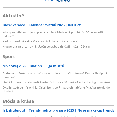
Aktuálně
Blesk Vánoce
Kalendář svátků 2025
INFO.cz
Kdyby to dělal muž, je to predátor! Proč Madonně prochází o 30 let mladší
milenci?
Radost v rodině Petra Macinky: Polibky a růžová oslava!
Krvavé drama v Londýně: Útočnice pobodala čtyři muže nůžkami
Sport
MS hokej 2025
Biatlon
Liga mistrů
Brabenec v Brně znovu oživí silnou rodinnou značku. Vegas? Kasina šla úplně
mimo mě
Etická komise rozdala tvrdé tresty: Dokonce i 30 měsíců! Pokazil si Šigut kariéru?
Okuliar zpět ve hře o NHL: Čekal jsem, co Pittsburgh nabídne. Vrátí se někdy do
Hradce?
Móda a krása
Jak zhubnout
Trendy nehty pro jaro 2025
Nové make-up trendy