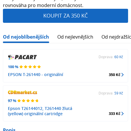
rovnováha pro moderní domácnost.
KOUPIT ZA 350 KČ
Od nejoblíbenějších
Od nejlevnějších
Od nejdražší
Doprava:
60 Kč
100 %
EPSON T-261440 - originální
350 Kč
Doprava:
59 Kč
97 %
Epson T26144012, T261440 žlutá
(yellow) originální cartridge
333 Kč
Popis