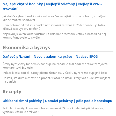
Nejlepší chytré hodinky
Nejlepší telefony
Nejlepší VPN –
srovnání
Jak dobře vybrat bezdrátová sluchátka. Velká zajistí ticho a pohodlí, s malými
klidně můžete sportovat
První fotomobil byl spíš hračka než seriózní zařízení. O 25 let později je foťák
klíčová část výbavy telefonů
Nejslavnější overclocker odstranil z chladiče procesoru větrák a nasadil na něj
komín. Fungovalo to skvěle
Ekonomika a byznys
Daňové přiznání
Novela zákoníku práce
Nadace EPCG
Český byznysový tandem expanduje na Západ. Získal podíl v britské zbrojovce,
konkurentovi Explosie
Inflace klesla pod cíl, sazby přesto zůstanou. V Česku nyní rozhoduje jiné číslo
Dostali jste dům a chcete ho prodat? Pozor na detail, který vás bude stát majlant
na daních
Recepty
Oblíbené zimní polévky
Domácí pekárny
Jídlo podle horoskopu
Svěží letní saláty, které vás v horku neunaví: Zkuste k zelenině přidat ovoce,
výsledek vás mile překvapí!