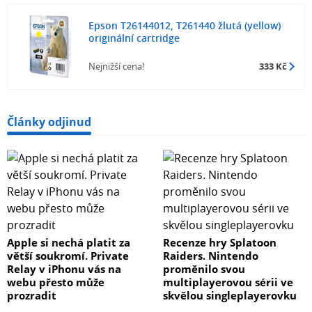
Epson T26144012, T261440 žlutá (yellow)
originální cartridge
Nejnižší cena!
333 Kč
Články odjinud
Apple si nechá platit za
Recenze hry Splatoon
větší soukromí. Private
Raiders. Nintendo
Relay v iPhonu vás na
proměnilo svou
webu přesto může
multiplayerovou sérii ve
prozradit
skvělou singleplayerovku