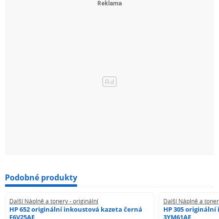
Podobné produkty
Další Náplně a tonery - originální
Další Náplně a tonery
HP 652 originální inkoustová kazeta černá
HP 305 originální
F6V25AE
3YM61AE