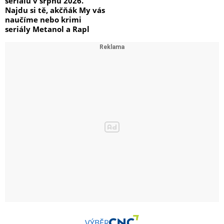
seriálů v srpnu 2026.
Najdu si tě, akčňák My vás
naučíme nebo krimi
seriály Metanol a Rapl
VÝBĚR