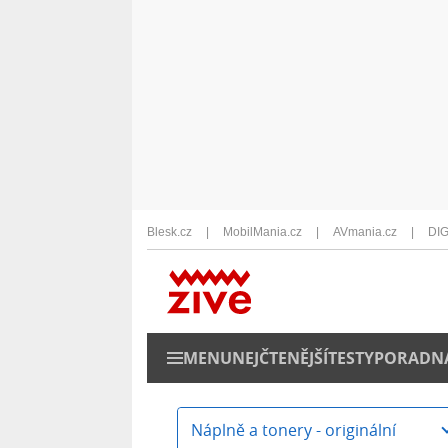
Blesk.cz
MobilMania.cz
AVmania.cz
DIG
MENU
NEJČTENĚJŠÍ
TESTY
PORADN
Náplně a tonery - originální