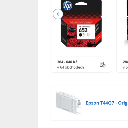
Previous
 901 Kč
364 - 646 Kč
284
 obchodech
v 64 obchodech
v 
Epson T44Q7 - Orig