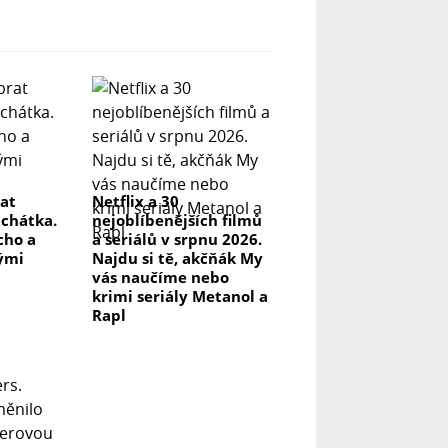
rat
Netflix a 30
uchátka.
nejoblíbenějších filmů
icho a
a seriálů v srpnu 2026.
lými
Najdu si tě, akčňák My
vás naučíme nebo
krimi seriály Metanol a
Rapl