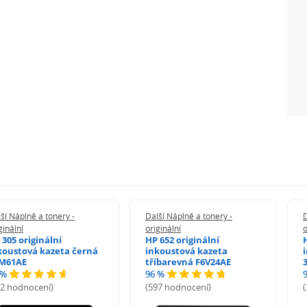
ší Náplně a tonery -
Další Náplně a tonery -
D
ginální
originální
o
 305 originální
HP 652 originální
koustová kazeta černá
inkoustová kazeta
M61AE
tříbarevná F6V24AE
 %
96 %
72 hodnocení)
(597 hodnocení)