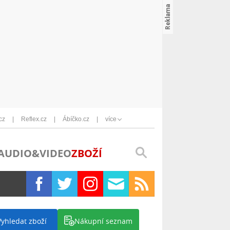
cz
Reflex.cz
Ábíčko.cz
více
AUDIO&VIDEO
ZBOŽÍ
Vyhledat zboží
Nákupní seznam