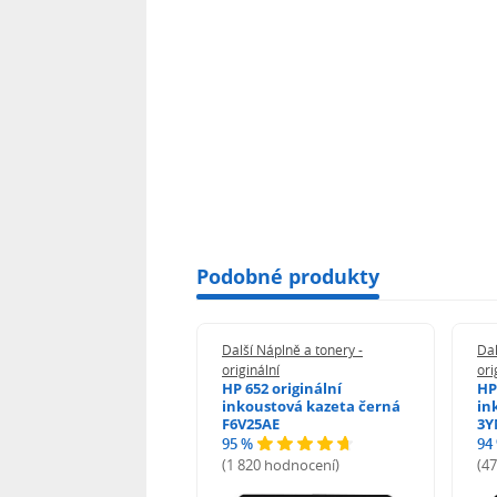
Podobné produkty
 Náplně a tonery -
Další Náplně a tonery -
Dal
nální
originální
ori
her TNB023 -
HP 652 originální
HP
inální
inkoustová kazeta černá
in
F6V25AE
3Y
95 %
94
hodnocení)
(1 820 hodnocení)
(4