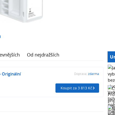
1
evnějších
Od nejdražších
Ur
 Originální
Doprava:
zdarma
Koupit za 3 813 Kč