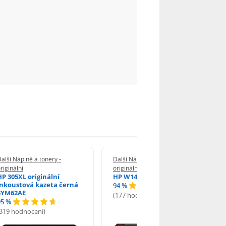
alší Náplně a tonery -
Další Náplně a tonery -
riginální
originální
HP 305XL originální
HP W1420A - originální
inkoustová kazeta černá
94 %
3YM62AE
(177 hodnocení)
95 %
(319 hodnocení)