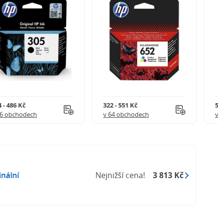
 - 486 Kč
322 - 551 Kč
5
56 obchodech
v 64 obchodech
inální
Nejnižší cena!
3 813 Kč