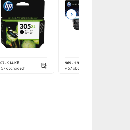
Next
07 - 914 Kč
969 - 1 918 Kč
v 57 obchodech
v 57 obchodech