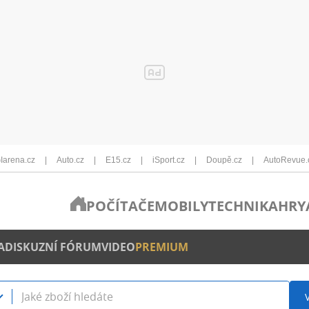
Iarena.cz
Auto.cz
E15.cz
iSport.cz
Doupě.cz
AutoRevue.
POČÍTAČE
MOBILY
TECHNIKA
HRY
A
DISKUZNÍ FÓRUM
VIDEO
PREMIUM