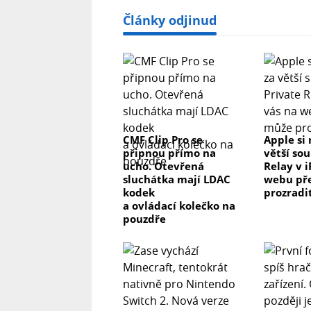
Články odjinud
CMF Clip Pro se
Apple si 
připnou přímo na
větší so
ucho. Otevřená
Relay v 
sluchátka mají LDAC
webu př
kodek
prozradi
a ovládací kolečko na
pouzdře