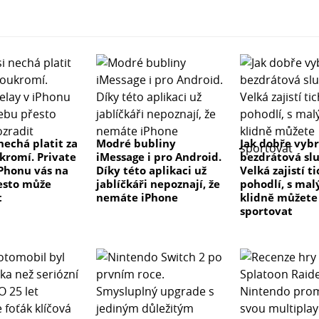
nechá platit za
Modré bubliny
Jak dobře vyb
ukromí. Private
iMessage i pro Android.
bezdrátová sl
iPhonu vás na
Díky této aplikaci už
Velká zajistí t
esto může
jablíčkáři nepoznají, že
pohodlí, s ma
t
nemáte iPhone
klidně můžete
sportovat