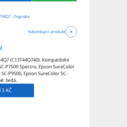
T44Q7 - Originální
Následující produkt
í
T44Q7 (C13T44Q740). Kompatibilní
 SC-P7500 Spectro, Epson SureColor
 SC-P9500, Epson SureColor SC-
ě: šedá.
13 KČ