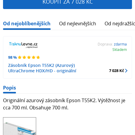
KOUPIT ZA 7 028 KČ
Od nejoblíbenějších
Od nejlevnějších
Od nejdražší
Doprava:
zdarma
Skladem
98 %
Zásobník Epson T55K2 (Azurový)
UltraChrome HDX/HD - originální
7 028 Kč
Popis
Originální azurový zásobník Epson T55K2. Výtěžnost je
cca 700 ml. Obsahuje 700 ml.