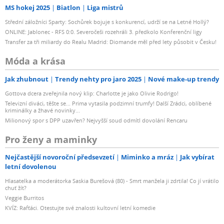
MS hokej 2025
Biatlon
Liga mistrů
Střední záložníci Sparty: Sochůrek bojuje s konkurencí, udrží se na Letné Hollý?
ONLINE: Jablonec - RFS 0:0. Severočeši rozehráli 3. předkolo Konferenční ligy
Transfer za tři miliardy do Realu Madrid: Diomande měl před lety působit v Česku!
Móda a krása
Jak zhubnout
Trendy nehty pro jaro 2025
Nové make-up trendy
Gottova dcera zveřejnila nový klip: Charlotte je jako Olivie Rodrigo!
Televizní diváci, těšte se... Prima vytasila podzimní trumfy! Další Zrádci, oblíbené
kriminálky a žhavé novinky...
Milionový spor s DPP uzavřen? Nejvyšší soud odmítl dovolání Rencaru
Pro ženy a maminky
Nejčastější novoroční předsevzetí
Miminko a mráz
Jak vybírat
letní dovolenou
Hlasatelka a moderátorka Saskia Burešová (80) - Smrt manžela ji zdrtila! Co jí vrátilo
chuť žít?
Veggie Burritos
KVÍZ: Rafťáci. Otestujte své znalosti kultovní letní komedie