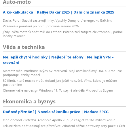
Auto-moto
Alko-kalkulačka
Rallye Dakar 2025
Dálniční známka 2025
Dacia, Ford i Suzuki zastavují linky. Vyschlý Dunaj drtí energetiku Balkánu
Vítězové a poražení po první polovině sezóny 2026
Jízdy Světa motorů opět míří do Letňan! Pátého září zažijete elektromobil, padne
loňský rekord?
Věda a technika
Nejlepší chytré hodinky
Nejlepší telefony
Nejlepší VPN –
srovnání
Marantz mění vnitřnosti svých AV receiverů. Mají osmikanálový DAC a Dirac Live
podporuje i tenký model
30 filmů, které musíte vidět, dokud jste ještě na světě. Víme, kde si je můžete
pustit online
Chrome kašle na design Windows 11. To stejné ale dělá Microsoft s Edgem
Ekonomika a byznys
Daňové přiznání
Novela zákoníku práce
Nadace EPCG
Obří obchod v letectví. Americké Apollo kupuje easyJet za 161 miliard korun
Tekuté zlato opět dostojí své přezdívce. Zdražení běžné potraviny brzy pocítí i Češi