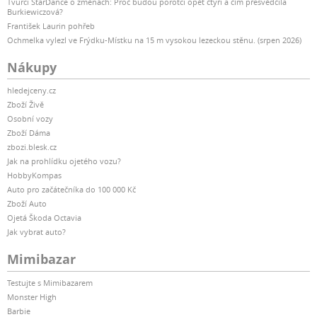
Tvůrci StarDance o změnách: Proč budou porotci opět čtyři a čím přesvědčila
Burkiewiczová?
František Laurin pohřeb
Ochmelka vylezl ve Frýdku-Místku na 15 m vysokou lezeckou stěnu. (srpen 2026)
Nákupy
hledejceny.cz
Zboží Živě
Osobní vozy
Zboží Dáma
zbozi.blesk.cz
Jak na prohlídku ojetého vozu?
HobbyKompas
Auto pro začátečníka do 100 000 Kč
Zboží Auto
Ojetá Škoda Octavia
Jak vybrat auto?
Mimibazar
Testujte s Mimibazarem
Monster High
Barbie