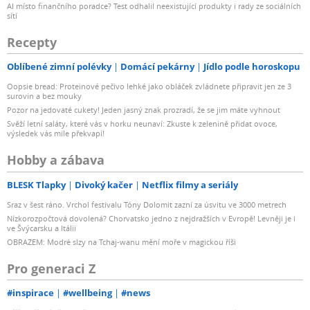
AI místo finančního poradce? Test odhalil neexistující produkty i rady ze sociálních
sítí
Recepty
Oblíbené zimní polévky
Domácí pekárny
Jídlo podle horoskopu
Oopsie bread: Proteinové pečivo lehké jako obláček zvládnete připravit jen ze 3
surovin a bez mouky
Pozor na jedovaté cukety! Jeden jasný znak prozradí, že se jim máte vyhnout
Svěží letní saláty, které vás v horku neunaví: Zkuste k zelenině přidat ovoce,
výsledek vás mile překvapí!
Hobby a zábava
BLESK Tlapky
Divoký kačer
Netflix filmy a seriály
Sraz v šest ráno. Vrchol festivalu Tóny Dolomit zazní za úsvitu ve 3000 metrech
Nízkorozpočtová dovolená? Chorvatsko jedno z nejdražších v Evropě! Levněji je i
ve Švýcarsku a Itálii
OBRAZEM: Modré slzy na Tchaj-wanu mění moře v magickou říši
Pro generaci Z
#inspirace
#wellbeing
#news