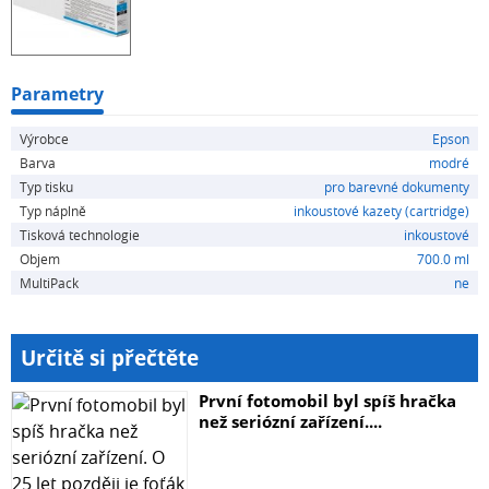
Parametry
Výrobce
Epson
Barva
modré
Typ tisku
pro barevné dokumenty
Typ náplně
inkoustové kazety (cartridge)
Tisková technologie
inkoustové
Objem
700.0 ml
MultiPack
ne
Určitě si přečtěte
První fotomobil byl spíš hračka
než seriózní zařízení....