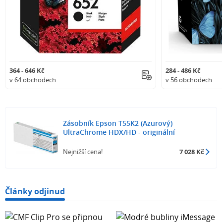
364 - 646 Kč
284 - 486 Kč
v 64 obchodech
v 56 obchodech
Zásobník Epson T55K2 (Azurový)
UltraChrome HDX/HD - originální
Nejnižší cena!
7 028 Kč
Články odjinud