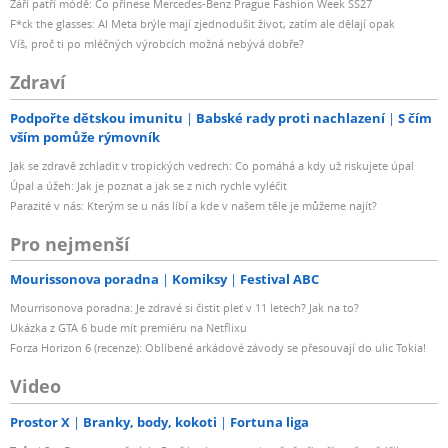
Září patří módě: Co přinese Mercedes-Benz Prague Fashion Week SS27
F*ck the glasses: AI Meta brýle mají zjednodušit život, zatím ale dělají opak
Víš, proč ti po mléčných výrobcích možná nebývá dobře?
Zdraví
Podpořte dětskou imunitu
Babské rady proti nachlazení
S čím
vším pomůže rýmovník
Jak se zdravě zchladit v tropických vedrech: Co pomáhá a kdy už riskujete úpal
Úpal a úžeh: Jak je poznat a jak se z nich rychle vyléčit
Parazité v nás: Kterým se u nás líbí a kde v našem těle je můžeme najít?
Pro nejmenší
Mourissonova poradna
Komiksy
Festival ABC
Mourrisonova poradna: Je zdravé si čistit pleť v 11 letech? Jak na to?
Ukázka z GTA 6 bude mít premiéru na Netflixu
Forza Horizon 6 (recenze): Oblíbené arkádové závody se přesouvají do ulic Tokia!
Video
Prostor X
Branky, body, kokoti
Fortuna liga