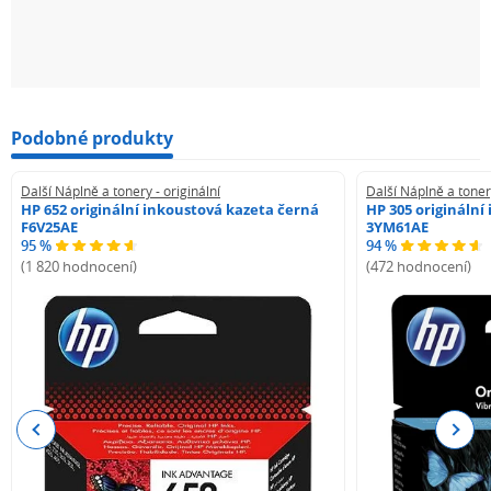
Podobné produkty
Další Náplně a tonery - originální
Další Náplně a tonery
HP 652 originální inkoustová kazeta černá
HP 305 originální
F6V25AE
3YM61AE
95 %
94 %
(1 820 hodnocení)
(472 hodnocení)
Previous
Next