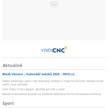
VÝBĚR
Aktuálně
Blesk Vánoce
Kalendář svátků 2025
INFO.cz
Marek Adamczyk: Jsem z něj zklamaný. Klempíř si hraje na ministra. Nestačí se tak
tvářit, musí zamakat
Smrt Češky (†14) v Alpách: Zemřela při túře s rodiči
Babišova dovolená: Kousek od oblíbené destinace Čechů a Onassisova ostrova
Sport