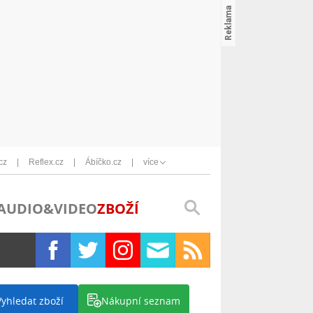
cz
Reflex.cz
Ábíčko.cz
více
AUDIO&VIDEO
ZBOŽÍ
Vyhledat zboží
Nákupní seznam