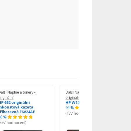
alší Náplně a tonery -
Další Náplně a tonery -
riginální
originální
HP 652 originální
HP W1420A - originální
inkoustová kazeta
94 %
tříbarevná F6V24AE
(177 hodnocení)
96 %
(597 hodnocení)