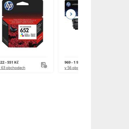
Next
22 - 551 Kč
969 - 1 918 Kč
v 63 obchodech
v 56 obchodech