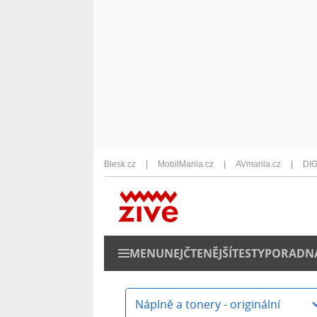
Blesk.cz
MobilMania.cz
AVmania.cz
DIG
MENU
NEJČTENĚJŠÍ
TESTY
PORADN
Náplně a tonery - originální