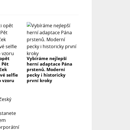
 opět
Vybíráme nejlepší
. Pět
herní adaptace Pána
aček
prstenů. Moderní
vé selfie
pecky i historicky
o vzoru
první kroky