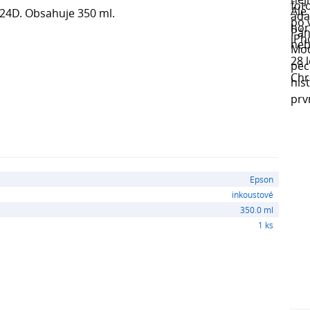
824D. Obsahuje 350 ml.
Epson
inkoustové
350.0 ml
1 ks