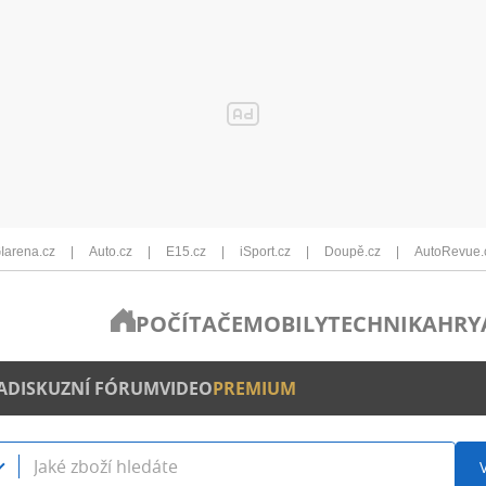
Iarena.cz
Auto.cz
E15.cz
iSport.cz
Doupě.cz
AutoRevue.
POČÍTAČE
MOBILY
TECHNIKA
HRY
A
DISKUZNÍ FÓRUM
VIDEO
PREMIUM