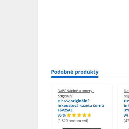
Podobné produkty
 Náplně a tonery -
Další Náplně a tonery -
Dal
nální
originální
ori
50 originální
HP 652 originální
HP
ustová kazeta černá
inkoustová kazeta černá
in
01AE
F6V25AE
3Y
95 %
94
 hodnocení)
(1 820 hodnocení)
(4