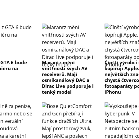
 GTA 6 bude
Marantz mění
Čínští výrobci
iéru na
vnitřnosti svých AV
kopírují Apple
receiverů. Mají
největších zn
osmikanálový DAC a
chystá čtverco
Dirac Live podporuje i
fotoaparáty p
tenký model
iPhonu