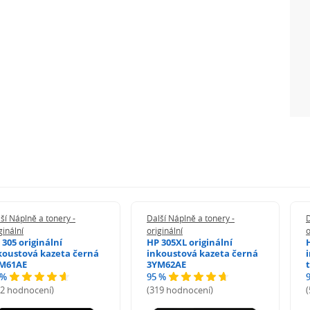
ší Náplně a tonery -
Další Náplně a tonery -
D
ginální
originální
o
 305 originální
HP 305XL originální
koustová kazeta černá
inkoustová kazeta černá
M61AE
3YM62AE
 %
95 %
72 hodnocení)
(319 hodnocení)