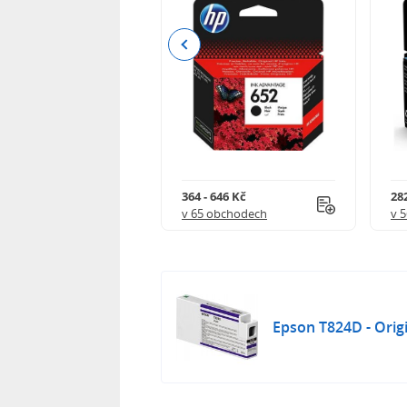
Previous
 544 Kč
364 - 646 Kč
282
 obchodech
v 65 obchodech
v 
Epson T824D - Origi