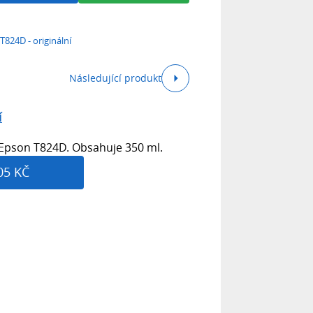
T824D - originální
Následující produkt
í
k Epson T824D. Obsahuje 350 ml.
05 KČ