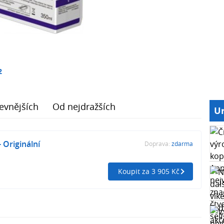
2
evnějších
Od nejdražších
Ur
 Originální
Doprava:
zdarma
Koupit za 3 905 Kč