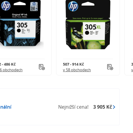
 - 486 Kč
507 - 914 Kč
3
56 obchodech
v 58 obchodech
nální
Nejnižší cena!
3 905 Kč