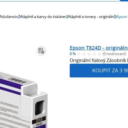
říslušenství
Náplně a barvy do tiskáren
Náplně a tonery - originální
Epson 
Epson T824D - origináln
0 %
(0 hodnocení)
Originální fialový Zásobní
KOUPIT ZA 3 9