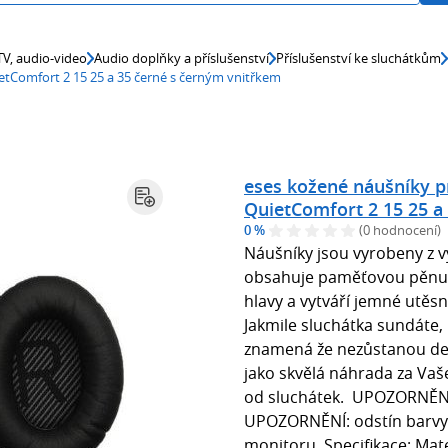
 TV, audio-video
Audio doplňky a příslušenství
Příslušenství ke sluchátkům
etComfort 2 15 25 a 35 černé s černým vnitřkem
eses kožené náušníky p
QuietComfort 2 15 25 a
0 %
(0 hodnocení)
Náušníky jsou vyrobeny z vy
obsahuje paměťovou pěnu. 
hlavy a vytváří jemné utěs
Jakmile sluchátka sundáte, 
znamená že nezůstanou def
jako skvělá náhrada za Va
od sluchátek. UPOZORNĚNÍ:
UPOZORNĚNÍ: odstín barvy se
monitoru. Specifikace: Mate