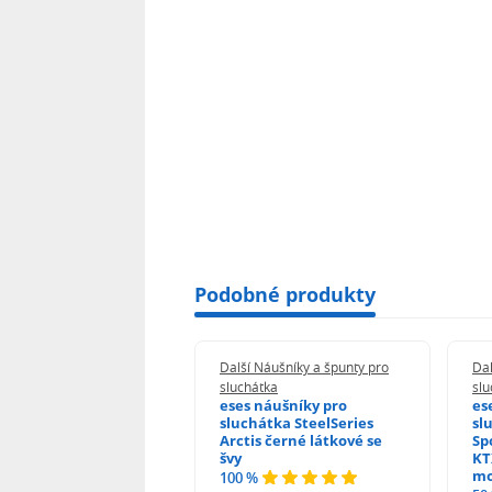
Podobné produkty
 Náušníky a špunty pro
Další Náušníky a špunty pro
Dal
átka
sluchátka
slu
 náušníky pro
eses náušníky pro
es
hátka Sony MDR-
sluchátka SteelSeries
sl
5RK černé kožené
Arctis černé látkové se
Sp
švy
KT
%
mo
100 %
odnocení)