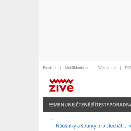
Blesk.cz
MobilMania.cz
AVmania.cz
DIG
MENU
NEJČTENĚJŠÍ
TESTY
PORADN
Náušníky a špunty pro sluchátka