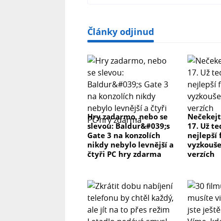
Články odjinud
Hry zadarmo, nebo se
Nečekejt
slevou: Baldur&#039;s
17. Už te
Gate 3 na konzolích
nejlepší
nikdy nebylo levnější a
vyzkoušet
čtyři PC hry zdarma
verzích