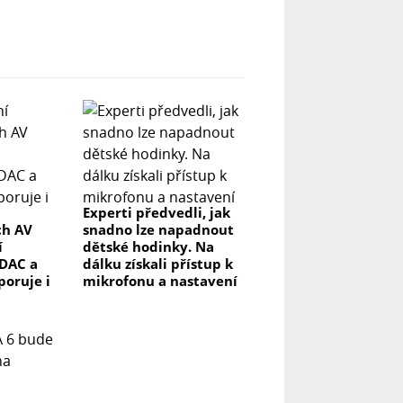
Experti předvedli, jak
ch AV
snadno lze napadnout
í
dětské hodinky. Na
DAC a
dálku získali přístup k
poruje i
mikrofonu a nastavení