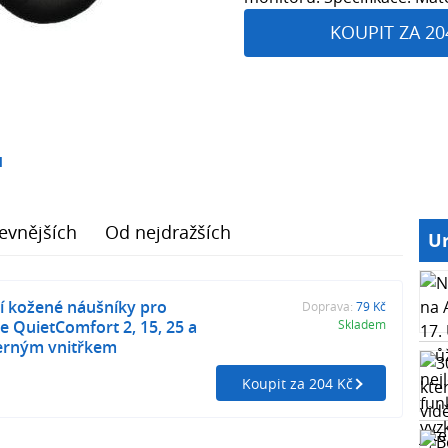
KOUPIT ZA 20
1
evnějších
Od nejdražších
Ur
í kožené náušníky pro
Doprava:
79 Kč
e QuietComfort 2, 15, 25 a
Skladem
černým vnitřkem
Koupit za 204 Kč