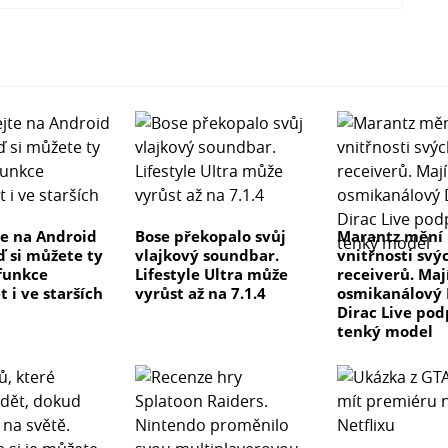
e na Android
Bose překopalo svůj
Marantz mění
ď si můžete ty
vlajkový soundbar.
vnitřnosti svý
 funkce
Lifestyle Ultra může
receiverů. Maj
 i ve starších
vyrůst až na 7.1.4
osmikanálový 
Dirac Live pod
tenký model