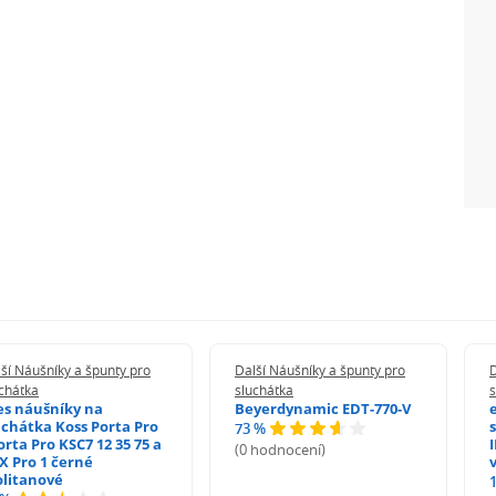
ší Náušníky a špunty pro
Další Náušníky a špunty pro
D
chátka
sluchátka
s
es náušníky na
Beyerdynamic EDT-770-V
uchátka Koss Porta Pro
73 %
orta Pro KSC7 12 35 75 a
(0 hodnocení)
X Pro 1 černé
litanové