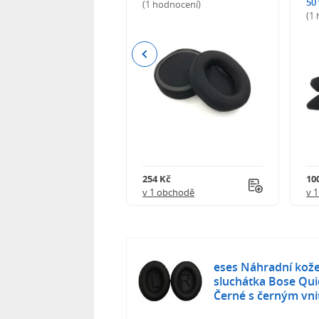
50
(1 hodnocení)
(1
Previous
Kč
254 Kč
10
obchodě
v 1 obchodě
v 
eses Náhradní kož
sluchátka Bose Quie
Černé s černým vn