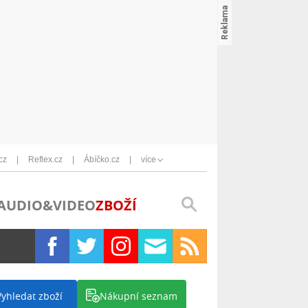
cz
Reflex.cz
Ábíčko.cz
více
AUDIO&VIDEO
ZBOŽÍ
Vyhledat zboží
Nákupní seznam