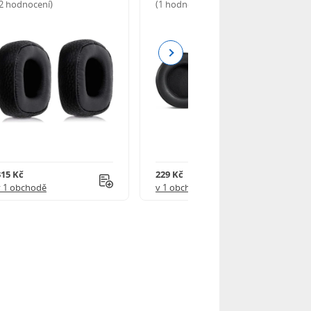
(2 hodnocení)
(1 hodnocení)
Next
315 Kč
229 Kč
v 1 obchodě
v 1 obchodě