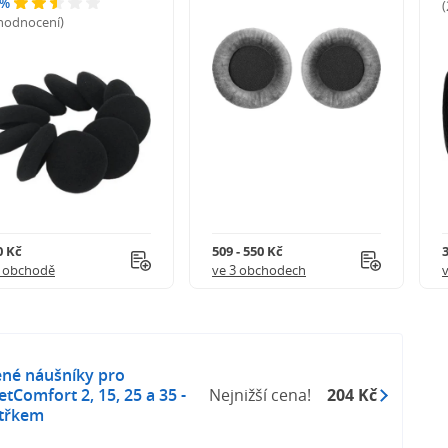
 %
 hodnocení)
0 Kč
509 - 550 Kč
1 obchodě
ve 3 obchodech
ené náušníky pro
tComfort 2, 15, 25 a 35 -
Nejnižší cena!
204 Kč
itřkem