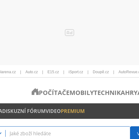
Iarena.cz
Auto.cz
E15.cz
iSport.cz
Doupě.cz
AutoRevue.
POČÍTAČE
MOBILY
TECHNIKA
HRY
A
DISKUZNÍ FÓRUM
VIDEO
PREMIUM