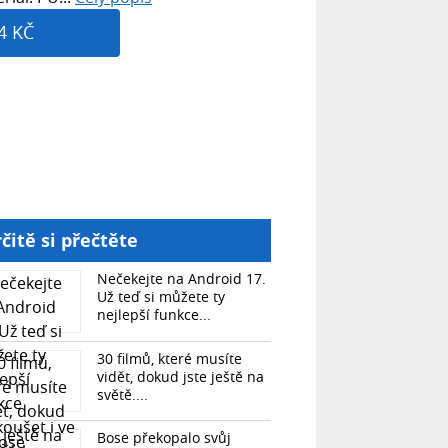
4 KČ
čitě si přečtěte
Nečekejte na Android 17.
Už teď si můžete ty
nejlepší funkce...
30 filmů, které musíte
vidět, dokud jste ještě na
světě....
Bose překopalo svůj