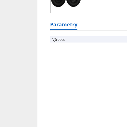
Bose QuietComfort 25
Bose QuietComfort 35
Balíček obsahuje jeden pár náušník
Parametry
Výrobce