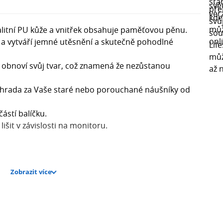
alitní PU kůže a vnitřek obsahuje paměťovou pěnu.
 a vytváří jemné utěsnění a skutečně pohodlné
y obnoví svůj tvar, což znamená že nezůstanou
 náhrada za Vaše staré nebo porouchané náušníky od
stí balíčku.
šit v závislosti na monitoru.
Zobrazit více