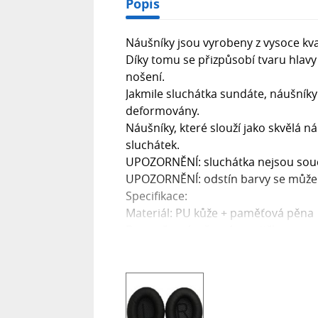
Popis
Náušníky jsou vyrobeny z vysoce kv
Díky tomu se přizpůsobí tvaru hlavy
nošení.
Jakmile sluchátka sundáte, náušník
deformovány.
Náušníky, které slouží jako skvělá
sluchátek.
UPOZORNĚNÍ: sluchátka nejsou součá
UPOZORNĚNÍ: odstín barvy se může li
Specifikace:
Materiál: PU kůže + paměťová pěna
Barva: černá s černým vnitřkem
Rozměry: 98 x 77 x 20 mm
Kompatibilní s:
Bose QuietComfort 15
Bose AE2
Bose QuietComfort 2