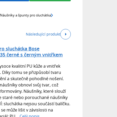
Náušníky a špunty pro sluchátka
Následující produkt
ro sluchátka Bose
 35 černé s černým vnitřkem
soce kvalitní PU kůže a vnitřek
Díky tomu se přizpůsobí tvaru
nění a skutečně pohodlné nošení.
náušníky obnoví svůj tvar, což
ormovány. Náušníky, které slouží
še staré nebo porouchané náušníky
 sluchátka nejsou součástí balíčku.
 může lišit v závislosti na
riál: PU...
Celý popis