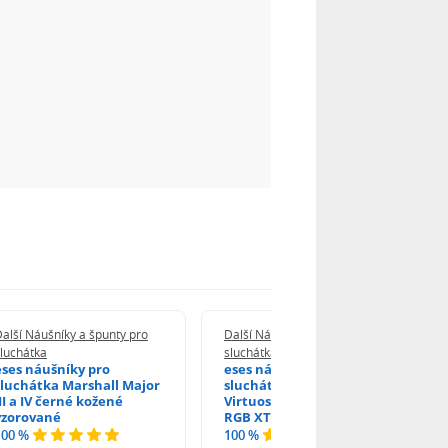
alší Náušníky a špunty pro
Další Náušníky a špunty pro
luchátka
sluchátka
eses náušníky pro
eses náušníky pro
sluchátka Marshall Major
sluchátka Corsair
III a IV černé kožené
Virtuoso RGB RGB SE a
vzorované
RGB XT černé kožené
100 %
100 %