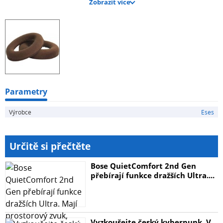
Zobrazit více
Sennheiser HD595
Sennheiser HD598
Sennheiser HD558
Sennheiser PC360
Balíček obsahuje jeden pár náušníků.
Parametry
Výrobce
Eses
Určitě si přečtěte
Bose QuietComfort 2nd Gen
přebírají funkce dražších Ultra....
Vyzkoušejte český kyberpunk. V