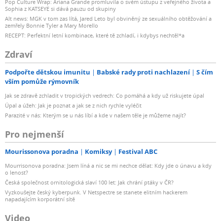
Pop Culture Wrap: Ariana Grande promluvila o svém ústupu z veřejného života a
Sophia z KATSEYE si dává pauzu od skupiny
Alt news: MGK v tom zas lítá, Jared Leto byl obviněný ze sexuálního obtěžování a
zemřely Bonnie Tyler a Mary Morello
RECEPT: Perfektní letní kombinace, které tě zchladí, i kdybys nechtěl*a
Zdraví
Podpořte dětskou imunitu
Babské rady proti nachlazení
S čím
vším pomůže rýmovník
Jak se zdravě zchladit v tropických vedrech: Co pomáhá a kdy už riskujete úpal
Úpal a úžeh: Jak je poznat a jak se z nich rychle vyléčit
Parazité v nás: Kterým se u nás líbí a kde v našem těle je můžeme najít?
Pro nejmenší
Mourissonova poradna
Komiksy
Festival ABC
Mourrisonova poradna: Jsem líná a nic se mi nechce dělat: Kdy jde o únavu a kdy
o lenost?
Česká společnost ornitologická slaví 100 let: Jak chrání ptáky v ČR?
Vyzkoušejte český kyberpunk. V Netspectre se stanete elitním hackerem
napadajícím korporátní sítě
Video