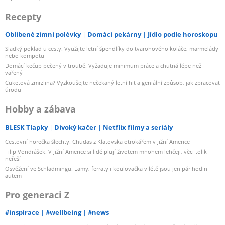
Recepty
Oblíbené zimní polévky
Domácí pekárny
Jídlo podle horoskopu
Sladký poklad u cesty: Využijte letní špendlíky do tvarohového koláče, marmelády
nebo kompotu
Domácí kečup pečený v troubě: Vyžaduje minimum práce a chutná lépe než
vařený
Cuketová zmrzlina? Vyzkoušejte nečekaný letní hit a geniální způsob, jak zpracovat
úrodu
Hobby a zábava
BLESK Tlapky
Divoký kačer
Netflix filmy a seriály
Cestovní horečka šlechty: Chuďas z Klatovska otrokářem v Jižní Americe
Filip Vondrášek: V Jižní Americe si lidé plují životem mnohem lehčeji, věci tolik
neřeší
Osvěžení ve Schladmingu: Lamy, ferraty i koulovačka v létě jsou jen pár hodin
autem
Pro generaci Z
#inspirace
#wellbeing
#news