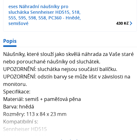
eses Náhradní náušníky pro
sluchátka Sennheiser HD515, 518,
555, 595, 598, 558, PC360 - Hnědé,
semišové
430 Kč
Popis
Náušníky, které slouží jako skvělá náhrada za Vaše staré
nebo porouchané náušníky od sluchátek.
UPOZORNĚNÍ: sluchátka nejsou součástí balíčku.
UPOZORNĚNÍ: odstín barvy se může lišit v závislosti na
monitoru.
Specifikace:
Materiál: semiš + paměťová pěna
Barva: hnědá
Rozměry: 113 x 84 x 23 mm
Kompatibilní s:
Sennheiser HD515
Sennheiser HD555