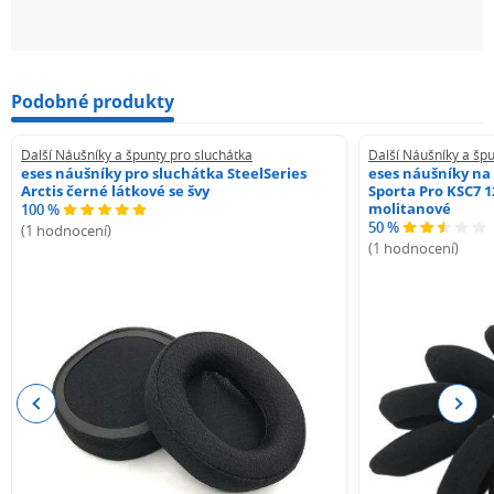
Podobné produkty
Další Náušníky a špunty pro sluchátka
Další Náušníky a špu
eses náušníky pro sluchátka SteelSeries
eses náušníky na
Arctis černé látkové se švy
Sporta Pro KSC7 1
molitanové
100 %
50 %
(1 hodnocení)
(1 hodnocení)
Previous
Next