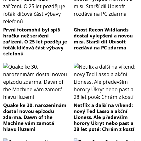
První fotomobil byl spíš
Ghost Recon Wildlands
hračka než seriózní
dostal vylepšení a novou
zařízení. O 25 let později je
misi. Starší díl Ubisoft
foťák klíčová část výbavy
rozdává na PC zdarma
telefonů
Quake ke 30. narozeninám
Netflix a další na víkend:
dostal novou epizodu
nový Ted Lasso a akční
zdarma. Dawn of the
Lioness. Ale především
Machine vám zamotá
horory Úkryt nebo past a
hlavu iluzemi
28 let poté: Chrám z kostí