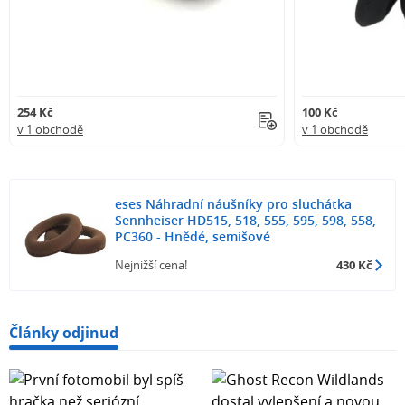
254 Kč
100 Kč
v 1 obchodě
v 1 obchodě
eses Náhradní náušníky pro sluchátka
Sennheiser HD515, 518, 555, 595, 598, 558,
PC360 - Hnědé, semišové
Nejnižší cena!
430 Kč
Články odjinud