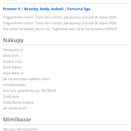
Prostor X
Branky, body, kokoti
Fortuna liga
Prague Pride vrcholí: Tisíce lidí v ulicích, jde duhový průvod! (8. srpna 2026)
Prague Pride vrcholí: Tisíce lidí v ulicích, jde duhový průvod! (8. srpna 2026)
Hra světel na fasádě slavné vily: Tugendhat slaví 25 let na seznamu UNESCO
Nákupy
hledejceny.cz
Zboží Živě
Osobní vozy
Zboží Dáma
zbozi.blesk.cz
Jak na prohlídku ojetého vozu?
HobbyKompas
Auto pro začátečníka do 100 000 Kč
Zboží Auto
Ojetá Škoda Octavia
Jak vybrat auto?
Mimibazar
Testujte s Mimibazarem