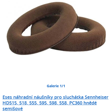
Galerie 1/1
Eses náhradní náušníky pro sluchátka Sennheiser
HD515, 518, 555, 595, 598, 558, PC360 hnědé
semišové