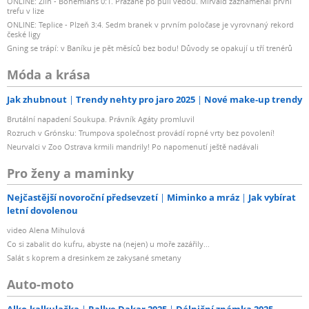
ONLINE: Zlín - Bohemians 0:1. Pražané po půli vedou. Mirvald zaznamenal první
trefu v lize
ONLINE: Teplice - Plzeň 3:4. Sedm branek v prvním poločase je vyrovnaný rekord
české ligy
Gning se trápí: v Baníku je pět měsíců bez bodu! Důvody se opakují u tří trenérů
Móda a krása
Jak zhubnout
Trendy nehty pro jaro 2025
Nové make-up trendy
Brutální napadení Soukupa. Právník Agáty promluvil
Rozruch v Grónsku: Trumpova společnost provádí ropné vrty bez povolení!
Neurvalci v Zoo Ostrava krmili mandrily! Po napomenutí ještě nadávali
Pro ženy a maminky
Nejčastější novoroční předsevzetí
Miminko a mráz
Jak vybírat
letní dovolenou
video Alena Mihulová
Co si zabalit do kufru, abyste na (nejen) u moře zazářily...
Salát s koprem a dresinkem ze zakysané smetany
Auto-moto
Alko-kalkulačka
Rallye Dakar 2025
Dálniční známka 2025