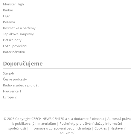
Monster High
Barbie
Lego
Pyžama
Kosmetika a parfémy
Teplákové soupravy
Dětské boty
Ložní povlečení
Bazar nábytku
Doporučujeme
Starjob
České podcasty
Rádio a zábava pro děti
Frekvence 1
Evropa 2
© 2026 Copyright CZECH NEWS CENTER a.s. a dodavatelé obsahu
Autorská práva
k publikovaným materiálům
Podmínky pro užívání služby informační
společnosti
Informace o zpracování osobních údajů
Cookies
Nastavení
soukromí