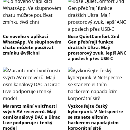
Co nového v aplikaci
Bose QuietComfort 2nd
WhatsApp. Ve skupinovém
Gen přebírají funkce
chatu můžete používat
dražších Ultra. Mají
zmínku @všichni
prostorový zvuk, lepší ANC
a poslech přes USB-C
Marantz mění vnitřnosti
Vyzkoušejte český
svých AV receiverů. Mají
kyberpunk. V Netspectre
osmikanálový DAC a Dirac
se stanete elitním
Live podporuje i tenký
hackerem napadajícím
model
korporátní sítě