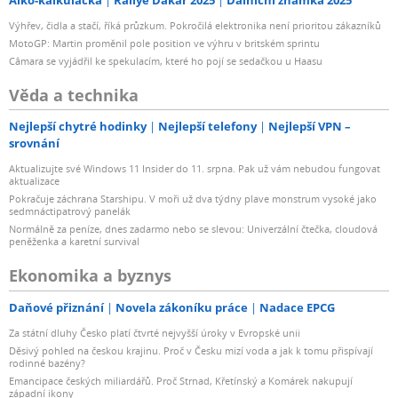
Výhřev, čidla a stačí, říká průzkum. Pokročilá elektronika není prioritou zákazníků
MotoGP: Martin proměnil pole position ve výhru v britském sprintu
Câmara se vyjádřil ke spekulacím, které ho pojí se sedačkou u Haasu
Věda a technika
Nejlepší chytré hodinky
Nejlepší telefony
Nejlepší VPN –
srovnání
Aktualizujte své Windows 11 Insider do 11. srpna. Pak už vám nebudou fungovat
aktualizace
Pokračuje záchrana Starshipu. V moři už dva týdny plave monstrum vysoké jako
sedmnáctipatrový panelák
Normálně za peníze, dnes zadarmo nebo se slevou: Univerzální čtečka, cloudová
peněženka a karetní survival
Ekonomika a byznys
Daňové přiznání
Novela zákoníku práce
Nadace EPCG
Za státní dluhy Česko platí čtvrté nejvyšší úroky v Evropské unii
Děsivý pohled na českou krajinu. Proč v Česku mizí voda a jak k tomu přispívají
rodinné bazény?
Emancipace českých miliardářů. Proč Strnad, Křetínský a Komárek nakupují
západní ikony