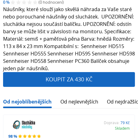
0 %
(0 hodnocení)
Náušníky, které slouží jako skvělá náhrada za Vaše staré
nebo porouchané náušníky od sluchátek. UPOZORNĚNÍ:
sluchátka nejsou součástí balíčku. UPOZORNĚNÍ: odstín
barvy se může lišit v závislosti na monitoru. Specifikace:
Materiál: semiš + paměťová pěna Barva: hnědá Rozměry:
113 x 84 x 23 mm Kompatibilní s: Sennheiser HD515
Sennheiser HD555 Sennheiser HD595 Sennheiser HD598
Sennheiser HD558 Sennheiser PC360 Balíček obsahuje
jeden pár náušníků.
KOUPIT ZA 430 KČ
Od nejoblíbenějších
Od nejlevnějších
Od nejdražší
Doprava:
79 Kč
Skladem
98 %