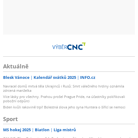
VÝBĚR
Aktuálně
Blesk Vánoce
Kalendář svátků 2025
INFO.cz
Navracel domů mrtvá těla Ukrajinců i Rusů: Smrt válečného hrdiny oznámila
zdrcená manželka
Více lásky pro všechny. Prahou prošel Prague Pride, na účastníky pokřikovali
pobožní odpůrci
Biden kvůli rakovině trpí! Bolestná slova jeho syna Huntera o šířící se nemoci
Sport
MS hokej 2025
Biatlon
Liga mistrů