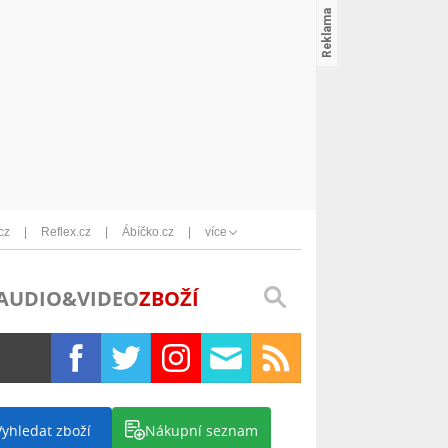
cz
Reflex.cz
Ábíčko.cz
více
AUDIO&VIDEO
ZBOŽÍ
Vyhledat zboží
Nákupní seznam