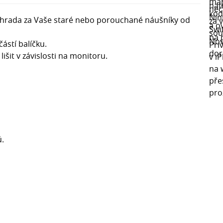
 náhrada za Vaše staré nebo porouchané náušníky od
stí balíčku.
šit v závislosti na monitoru.
ů.