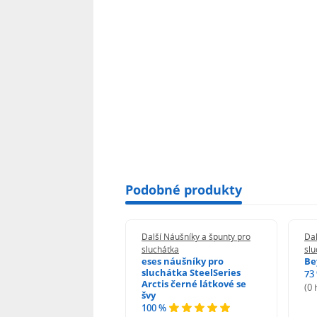
Podobné produkty
 Náušníky a špunty pro
Další Náušníky a špunty pro
Dal
átka
sluchátka
slu
 náušníky pro
eses náušníky pro
Be
hátka JBL Tune 600
sluchátka SteelSeries
73
T 600BTNC 660NC E35
Arctis černé látkové se
(0
T T450 černé s
švy
nacím mechanismem
100 %