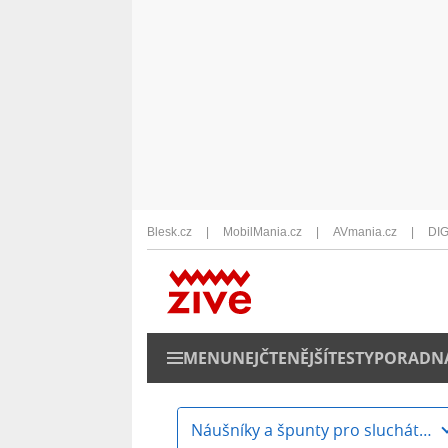
Blesk.cz
MobilMania.cz
AVmania.cz
DIG
MENU
NEJČTENĚJŠÍ
TESTY
PORADN
Náušníky a špunty pro sluchátka