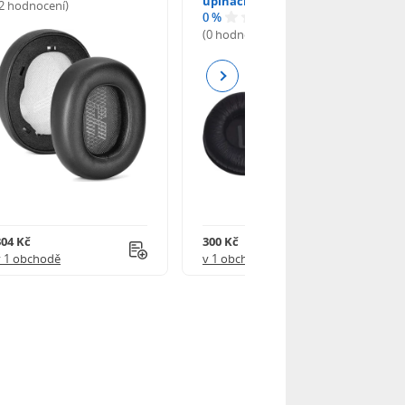
upínacího mechanismu
(2 hodnocení)
0 %
(0 hodnocení)
Next
304 Kč
300 Kč
v 1 obchodě
v 1 obchodě