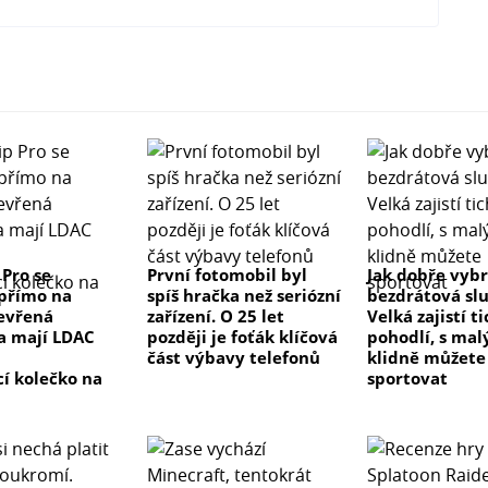
 Pro se
První fotomobil byl
Jak dobře vyb
přímo na
spíš hračka než seriózní
bezdrátová sl
evřená
zařízení. O 25 let
Velká zajistí t
a mají LDAC
později je foťák klíčová
pohodlí, s ma
část výbavy telefonů
klidně můžete
cí kolečko na
sportovat