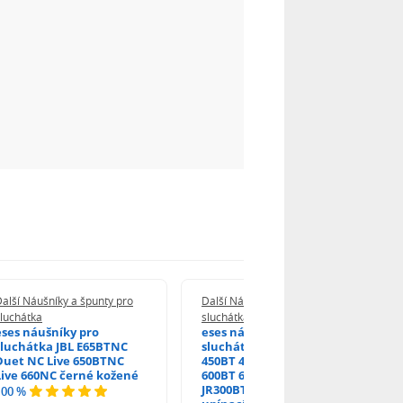
alší Náušníky a špunty pro
Další Náušníky a špunty pro
luchátka
sluchátka
eses náušníky pro
eses náušníky pro
sluchátka JBL E65BTNC
sluchátka JBL Tune 450
Duet NC Live 650BTNC
450BT 460BT 500BT 600
Live 660NC černé kožené
600BT 600BTNC 660NC
JR300BT černé bez
100 %