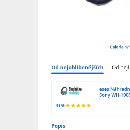
Galerie 1/
Od nejoblíbenějších
Od nejl
eses Náhradní
Sony WH-1000
98 %
Popis