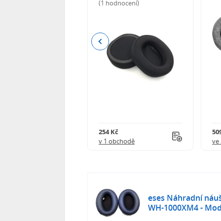
(1 hodnocení)
odnocení)
Previous
Kč
254 Kč
509
obchodě
v 1 obchodě
ve
eses Náhradní náuš
WH-1000XM4 - Mod