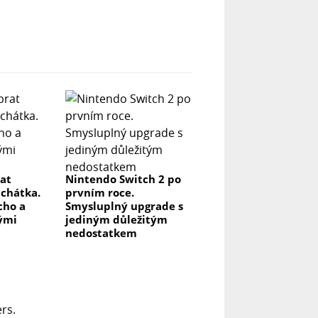
rat
Nintendo Switch 2 po
uchátka.
prvním roce.
icho a
Smysluplný upgrade s
lými
jediným důležitým
nedostatkem