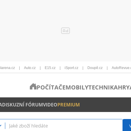
Iarena.cz
Auto.cz
E15.cz
iSport.cz
Doupě.cz
AutoRevue.
POČÍTAČE
MOBILY
TECHNIKA
HRY
A
DISKUZNÍ FÓRUM
VIDEO
PREMIUM