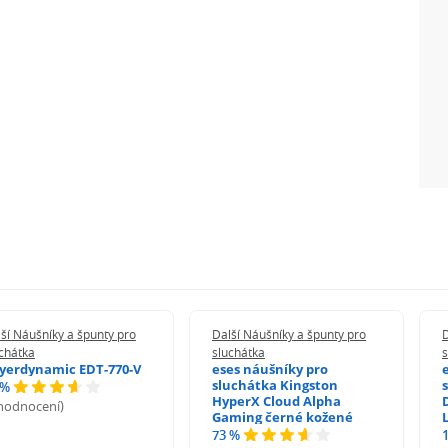
ší Náušníky a špunty pro
Další Náušníky a špunty pro
D
chátka
sluchátka
s
yerdynamic EDT-770-V
eses náušníky pro
sluchátka Kingston
 %
HyperX Cloud Alpha
 hodnocení)
Gaming černé kožené
73 %