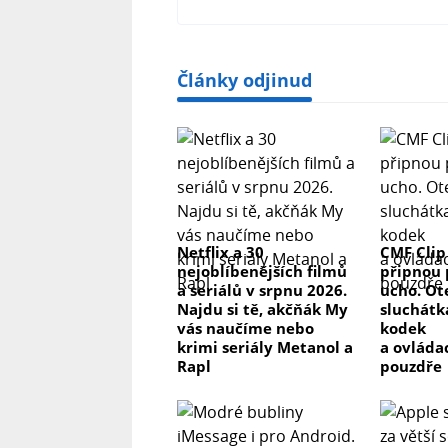
Články odjinud
Netflix a 30
CMF Clip
nejoblíbenějších filmů
připnou 
a seriálů v srpnu 2026.
ucho. Ot
Najdu si tě, akčňák My
sluchátk
vás naučíme nebo
kodek
krimi seriály Metanol a
a ovláda
Rapl
pouzdře