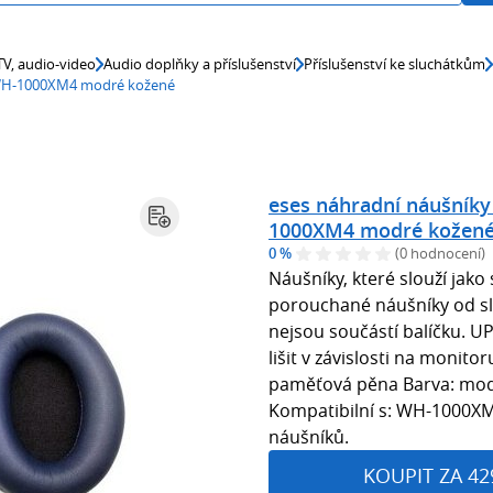
 TV, audio-video
Audio doplňky a příslušenství
Příslušenství ke sluchátkům
y WH-1000XM4 modré kožené
eses náhradní náušníky
1000XM4 modré kožen
0 %
(0 hodnocení)
Náušníky, které slouží jak
porouchané náušníky od s
nejsou součástí balíčku. 
lišit v závislosti na monito
paměťová pěna Barva: mod
Kompatibilní s: WH-1000XM
náušníků.
KOUPIT ZA 42