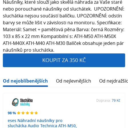
Náušníky, které slouží jako skvělá náhrada za Vaše staré
nebo porouchané náušníky od sluchátek. UPOZORNĚNÍ:
sluchátka nejsou součástí balíčku. UPOZORNĚNÍ: odstín
barvy se může lišit v závislosti na monitoru. Specifikace:
Materiál: Samet + paměťová pěna Barva: černá Rozměry:
103 x 85 x 22 mm Kompatibilní s: ATH-M50 ATH-M50X
ATH-M40X ATH-M40 ATH-M30 Balíček obsahuje jeden pár
náušníků pro sluchátka.
KOUPIT ZA 350 KČ
Od nejoblíbenějších
Od nejlevnějších
Od nejdražší
Doprava:
79 Kč
98 %
eses Náhradní náušníky pro
sluchátka Audio Technica ATH-M50,