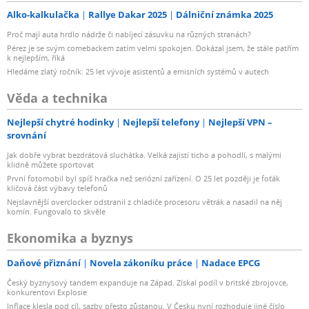
Alko-kalkulačka
Rallye Dakar 2025
Dálniční známka 2025
Proč mají auta hrdlo nádrže či nabíjecí zásuvku na různých stranách?
Pérez je se svým comebackem zatím velmi spokojen. Dokázal jsem, že stále patřím
k nejlepším, říká
Hledáme zlatý ročník: 25 let vývoje asistentů a emisních systémů v autech
Věda a technika
Nejlepší chytré hodinky
Nejlepší telefony
Nejlepší VPN –
srovnání
Jak dobře vybrat bezdrátová sluchátka. Velká zajistí ticho a pohodlí, s malými
klidně můžete sportovat
První fotomobil byl spíš hračka než seriózní zařízení. O 25 let později je foťák
klíčová část výbavy telefonů
Nejslavnější overclocker odstranil z chladiče procesoru větrák a nasadil na něj
komín. Fungovalo to skvěle
Ekonomika a byznys
Daňové přiznání
Novela zákoníku práce
Nadace EPCG
Český byznysový tandem expanduje na Západ. Získal podíl v britské zbrojovce,
konkurentovi Explosie
Inflace klesla pod cíl, sazby přesto zůstanou. V Česku nyní rozhoduje jiné číslo