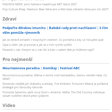
FASHION NEWS: John Galliano headlinuje MET GALA 2027
Pop Culture Wrap: Madison Beer řekla ano a Met Gala odhalilo téma pro rok 2027!
Zdraví
Podpořte dětskou imunitu
Babské rady proti nachlazení
S čím
vším pomůže rýmovník
Jak se zdravě zchladit v tropických vedrech: Co pomáhá a kdy už riskujete úpal
Úpal a úžeh: Jak je poznat a jak se z nich rychle vyléčit
Parazité v nás: Kterým se u nás líbí a kde v našem těle je můžeme najít?
Pro nejmenší
Mourissonova poradna
Komiksy
Festival ABC
Mourrisonova poradna: Máma si domů vodí kamarádku, kterou nemám ráda. Co
dělat?
Nintendo nedělá jen skákačky a arkády. Fire Emblem: Fortune's Weave je pořádná
strategie pro fanoušky tahovek
Pomozte Salierimu začít nový život v Americe. Mafia: The Old Country odhaluje
obsah rozšíření těsně před vydáním
Video