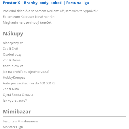
Prostor X
Branky, body, kokoti
Fortuna liga
Poslední sklenička se Samem Neillem: Už jsem vám to vyprávěl?
Epicentrum Kalousek Nové nahrání
Meghanin narozeninový taneček
Nákupy
hledejceny.cz
Zboží Živě
Osobní vozy
Zboží Dáma
zbozi.blesk.cz
Jak na prohlídku ojetého vozu?
HobbyKompas
Auto pro začátečníka do 100 000 Kč
Zboží Auto
Ojetá Škoda Octavia
Jak vybrat auto?
Mimibazar
Testujte s Mimibazarem
Monster High