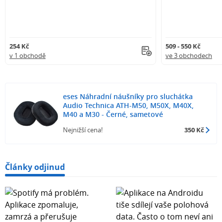
254 Kč
509 - 550 Kč
v 1 obchodě
ve 3 obchodech
eses Náhradní náušníky pro sluchátka
Audio Technica ATH-M50, M50X, M40X,
M40 a M30 - Černé, sametové
Nejnižší cena!
350 Kč
Články odjinud