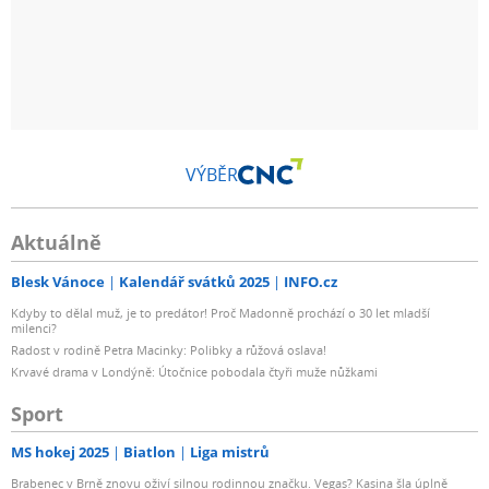
VÝBĚR
Aktuálně
Blesk Vánoce
Kalendář svátků 2025
INFO.cz
Kdyby to dělal muž, je to predátor! Proč Madonně prochází o 30 let mladší
milenci?
Radost v rodině Petra Macinky: Polibky a růžová oslava!
Krvavé drama v Londýně: Útočnice pobodala čtyři muže nůžkami
Sport
MS hokej 2025
Biatlon
Liga mistrů
Brabenec v Brně znovu oživí silnou rodinnou značku. Vegas? Kasina šla úplně