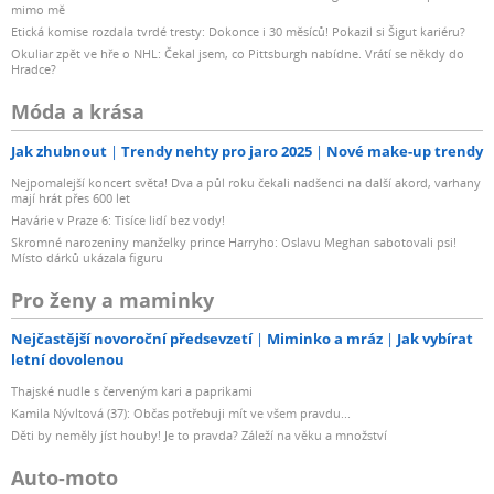
mimo mě
Etická komise rozdala tvrdé tresty: Dokonce i 30 měsíců! Pokazil si Šigut kariéru?
Okuliar zpět ve hře o NHL: Čekal jsem, co Pittsburgh nabídne. Vrátí se někdy do
Hradce?
Móda a krása
Jak zhubnout
Trendy nehty pro jaro 2025
Nové make-up trendy
Nejpomalejší koncert světa! Dva a půl roku čekali nadšenci na další akord, varhany
mají hrát přes 600 let
Havárie v Praze 6: Tisíce lidí bez vody!
Skromné narozeniny manželky prince Harryho: Oslavu Meghan sabotovali psi!
Místo dárků ukázala figuru
Pro ženy a maminky
Nejčastější novoroční předsevzetí
Miminko a mráz
Jak vybírat
letní dovolenou
Thajské nudle s červeným kari a paprikami
Kamila Nývltová (37): Občas potřebuji mít ve všem pravdu...
Děti by neměly jíst houby! Je to pravda? Záleží na věku a množství
Auto-moto