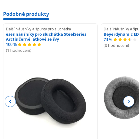
Podobné produkty
Další Náušníky a špunty pro sluchátka
Další Náušníky a špu
eses náušníky pro sluchátka SteelSeries
Beyerdynamic ED
Arctis černé látkové se švy
73 %
100 %
(0 hodnocení)
(1 hodnocení)
Previous
Next