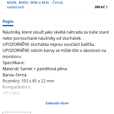
M50X, M40X, M40 a M30 - Černé,
sametové
350 Kč
Popis
Náušníky, které slouží jako skvělá náhrada za Vaše staré
nebo porouchané náušníky od sluchátek.
UPOZORNĚNÍ: sluchátka nejsou součástí balíčku.
UPOZORNĚNÍ: odstín barvy se může lišit v závislosti na
monitoru.
Specifikace:
Materiál: Samet + paměťová pěna
Barva: černá
Rozměry: 103 x 85 x 22 mm
Kompatibilní s:
ATH-M50
ATH-M50X
Zobrazit více
ATH-M40X
ATH-M40