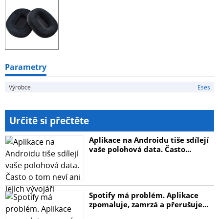
ATH-M30
Balíček obsahuje jeden pár náušníků pro sluchátka.
Parametry
Výrobce
Eses
Určitě si přečtěte
Aplikace na Androidu tiše sdílejí
vaše polohová data. Často...
Spotify má problém. Aplikace
zpomaluje, zamrzá a přerušuje...