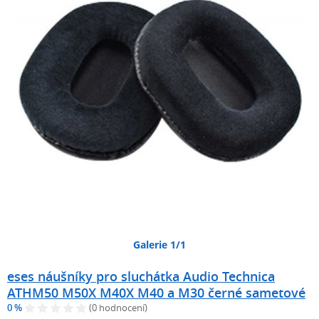
Galerie 1/1
eses náušníky pro sluchátka Audio Technica
ATHM50 M50X M40X M40 a M30 černé sametové
0 %
(0 hodnocení)