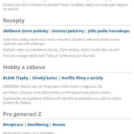
Dostali jste dům a chcete ho prodat? Pozor na detail, který vás bude stát majlant
na daních
Recepty
Oblíbené zimní polévky
Domácí pekárny
Jídlo podle horoskopu
Svěží letní saláty, které vás v horku neunaví: Zkuste k zelenině přidat ovoce,
výsledek vás mile překvapí!
Nejlepší nálev na nakládané okurky: Čtyři recepty, které musíte letos zkusit!
Proč jíst cottage každý den? Tady je 7 překvapivých důvodů
Hobby a zábava
BLESK Tlapky
Divoký kačer
Netflix filmy a seriály
OBRAZEM: Modré slzy na Tchaj-wanu mění moře v magickou říši
Jan Faltus: Vždycky mně přišlo trošku zvrhlé splachovat pitnou vodou
Zapomeňte na rozpálené Středomoří! Zamiřte na pohádkovou pláž se zlatým
pískem do Walesu
Pro generaci Z
#inspirace
#wellbeing
#news
Jak funguje vztah Lva a Vodnáře?