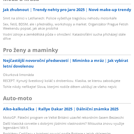
Jak zhubnout
Trendy nehty pro jaro 2025
Nové make-up trendy
Smrt na silnici v Letňanech: Policie vyšetřuje tragickou nehodu motorkáře
Sex, fetiš, BDSM, ale i přednášky, workshopy a market. Organizátor Prague Fetish
Weekendu popsal, jak akce probíhá
Vodní zdroje a zemědělská půda v ohrožení: Katastrofální sucha přicházejí stále
dříve
Pro ženy a maminky
Nejčastější novoroční předsevzetí
Miminko a mráz
Jak vybírat
letní dovolenou
Okurková limonáda
RECEPT: Kynutý švestkový koláč s drobenkou. Klasika, se kterou zabodujete
Tohle nikdy neříkejte! Slova, kterými rodiče dětem ubližují ze všeho nejvíc
Auto-moto
Alko-kalkulačka
Rallye Dakar 2025
Dálniční známka 2025
MotoGP: Páteční program ve Velké Británii uzavřel rekordním časem Bezzecchi
Další klasická corvette s dobrými jízdními vlastnostmi? Mitsuoka znovu využije
legendární MX-5
Problémy Cadillacu s brzdami souvisí podle Bottase s jejich chlazením