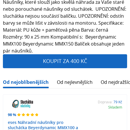
Náušníky, které slouží jako skvělá náhrada za Vaše staré
nebo porouchané náušníky od sluchátek. UPOZORNĚNÍ:
sluchátka nejsou součástí balíčku. UPOZORNĚNÍ: odstín
barvy se může lišit v závislosti na monitoru. Specifikace:
Materiál: PU kůže + paměťová pěna Barva: černá
Rozměry: 90 x 25 mm Kompatibilní s: Beyerdynamic
MMX100 Beyerdynamic MMX150 Balíček obsahuje jeden
pár náušníků.
KOUPIT ZA 400 KČ
Od nejoblíbenějších
Od nejlevnějších
Od nejdražší
Doprava:
79 Kč
Skladem
98 %
eses Náhradní náušníky pro
sluchátka Beyerdynamic MMX100 a