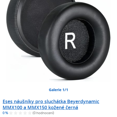
Galerie 1/1
Eses náušníky pro sluchátka Beyerdynamic
MMX100 a MMX150 kožené černá
0 %
(0 hodnocení)