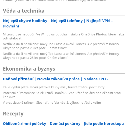
Věda a technika
Nejlepší chytré hodinky
Nejlepší telefony
Nejlepší VPN –
srovnání
Microsoft se nepoučil. Ve Windows potichu instaluje OneDrive Photos, které nelze
odinstalovat
Netflix a další na víkend: nový Ted Lasso a akční Lioness. Ale především horory
Úkryt nebo past a 28 let poté: Chrám z kostí
Netflix a další na víkend: nový Ted Lasso a akční Lioness. Ale především horory
Úkryt nebo past a 28 let poté: Chrám z kostí
Ekonomika a byznys
Daňové přiznání
Novela zákoníku práce
Nadace EPCG
Itálie vyklízí pláže. První plážové kluby mizí, turisté změnu pocítí brzy
Potenciální zachránce Soleku zrušil nabídku. Zadlužené solární společnosti hrozí
konkurz
V bratislavské rafinerii Slovnaft hořela nádrž, výbuch otřásl okolím
Recepty
Oblíbené zimní polévky
Domácí pekárny
Jídlo podle horoskopu