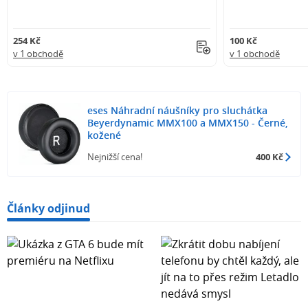
254 Kč
100 Kč
v 1 obchodě
v 1 obchodě
eses Náhradní náušníky pro sluchátka
Beyerdynamic MMX100 a MMX150 - Černé,
kožené
Nejnižší cena!
400 Kč
Články odjinud