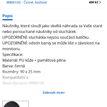
MMX150 - Černé, kožené
400 Kč
Popis
Náušníky, které slouží jako skvělá náhrada za Vaše staré
nebo porouchané náušníky od sluchátek.
UPOZORNĚNÍ: sluchátka nejsou součástí balíčku.
UPOZORNĚNÍ: odstín barvy se může lišit v závislosti na
monitoru.
Specifikace:
Materiál: PU kůže + paměťová pěna
Barva: černá
Rozměry: 90 x 25 mm
Kompatibilní s:
Beyerdynamic MMX100
Beyerdynamic MMX150
Zobrazit více
Balíček obsahuje jeden pár náušníků.