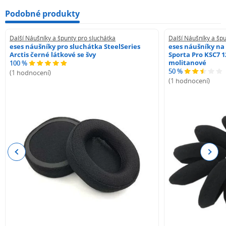
Podobné produkty
Další Náušníky a špunty pro sluchátka
Další Náušníky a špu
eses náušníky pro sluchátka SteelSeries
eses náušníky na
Arctis černé látkové se švy
Sporta Pro KSC7 1
molitanové
100 %
50 %
(1 hodnocení)
(1 hodnocení)
Previous
Next