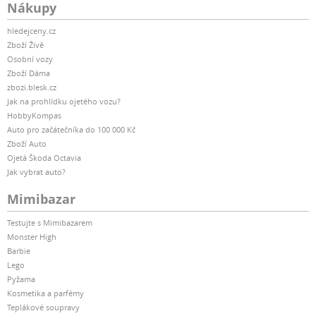
Nákupy
hledejceny.cz
Zboží Živě
Osobní vozy
Zboží Dáma
zbozi.blesk.cz
Jak na prohlídku ojetého vozu?
HobbyKompas
Auto pro začátečníka do 100 000 Kč
Zboží Auto
Ojetá Škoda Octavia
Jak vybrat auto?
Mimibazar
Testujte s Mimibazarem
Monster High
Barbie
Lego
Pyžama
Kosmetika a parfémy
Teplákové soupravy