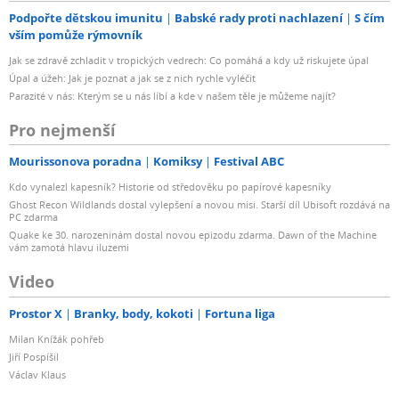
Podpořte dětskou imunitu
Babské rady proti nachlazení
S čím
vším pomůže rýmovník
Jak se zdravě zchladit v tropických vedrech: Co pomáhá a kdy už riskujete úpal
Úpal a úžeh: Jak je poznat a jak se z nich rychle vyléčit
Parazité v nás: Kterým se u nás líbí a kde v našem těle je můžeme najít?
Pro nejmenší
Mourissonova poradna
Komiksy
Festival ABC
Kdo vynalezl kapesník? Historie od středověku po papírové kapesníky
Ghost Recon Wildlands dostal vylepšení a novou misi. Starší díl Ubisoft rozdává na
PC zdarma
Quake ke 30. narozeninám dostal novou epizodu zdarma. Dawn of the Machine
vám zamotá hlavu iluzemi
Video
Prostor X
Branky, body, kokoti
Fortuna liga
Milan Knížák pohřeb
Jiří Pospíšil
Václav Klaus