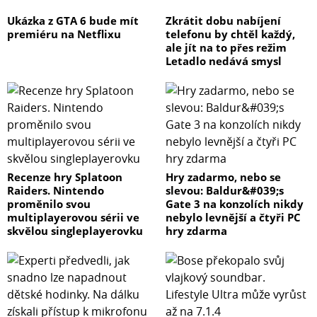
Ukázka z GTA 6 bude mít
Zkrátit dobu nabíjení
premiéru na Netflixu
telefonu by chtěl každý,
ale jít na to přes režim
Letadlo nedává smysl
Recenze hry Splatoon
Hry zadarmo, nebo se
Raiders. Nintendo
slevou: Baldur&#039;s
proměnilo svou
Gate 3 na konzolích nikdy
multiplayerovou sérii ve
nebylo levnější a čtyři PC
skvělou singleplayerovku
hry zdarma