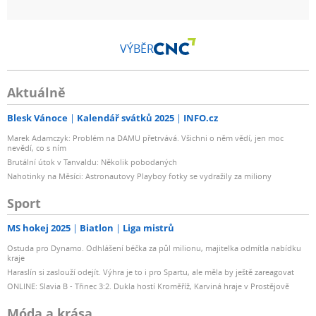
VÝBĚR
Aktuálně
Blesk Vánoce
Kalendář svátků 2025
INFO.cz
Marek Adamczyk: Problém na DAMU přetrvává. Všichni o něm vědí, jen moc
nevědí, co s ním
Brutální útok v Tanvaldu: Několik pobodaných
Nahotinky na Měsíci: Astronautovy Playboy fotky se vydražily za miliony
Sport
MS hokej 2025
Biatlon
Liga mistrů
Ostuda pro Dynamo. Odhlášení béčka za půl milionu, majitelka odmítla nabídku
kraje
Haraslín si zaslouží odejít. Výhra je to i pro Spartu, ale měla by ještě zareagovat
ONLINE: Slavia B - Třinec 3:2. Dukla hostí Kroměříž, Karviná hraje v Prostějově
Móda a krása