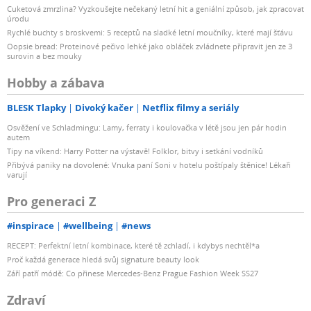
Cuketová zmrzlina? Vyzkoušejte nečekaný letní hit a geniální způsob, jak zpracovat
úrodu
Rychlé buchty s broskvemi: 5 receptů na sladké letní moučníky, které mají šťávu
Oopsie bread: Proteinové pečivo lehké jako obláček zvládnete připravit jen ze 3
surovin a bez mouky
Hobby a zábava
BLESK Tlapky
Divoký kačer
Netflix filmy a seriály
Osvěžení ve Schladmingu: Lamy, ferraty i koulovačka v létě jsou jen pár hodin
autem
Tipy na víkend: Harry Potter na výstavě! Folklor, bitvy i setkání vodníků
Přibývá paniky na dovolené: Vnuka paní Soni v hotelu poštípaly štěnice! Lékaři
varují
Pro generaci Z
#inspirace
#wellbeing
#news
RECEPT: Perfektní letní kombinace, které tě zchladí, i kdybys nechtěl*a
Proč každá generace hledá svůj signature beauty look
Září patří módě: Co přinese Mercedes-Benz Prague Fashion Week SS27
Zdraví