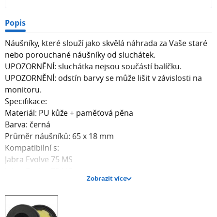
Popis
Náušníky, které slouží jako skvělá náhrada za Vaše staré
nebo porouchané náušníky od sluchátek.
UPOZORNĚNÍ: sluchátka nejsou součástí balíčku.
UPOZORNĚNÍ: odstín barvy se může lišit v závislosti na
monitoru.
Specifikace:
Materiál: PU kůže + paměťová pěna
Barva: černá
Průměr náušníků: 65 x 18 mm
Kompatibilní s:
Jabra Evolve 75 MS
Jabra Evolve 75 UC
Zobrazit více
Jabra Evolve 75+ MS
Jabra Evolve 75+ UC
Balení obsahuje jeden pár náušníků.