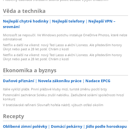
Věda a technika
Nejlepší chytré hodinky
Nejlepší telefony
Nejlepší VPN –
srovnání
Microsoft se nepoučil. Ve Windows potichu instaluje OneDrive Photos, které nelze
odinstalovat
Netflix a další na víkend: nový Ted Lasso a akční Lioness. Ale především horory
Úkryt nebo past a 28 let poté: Chrám z kostí
Netflix a další na víkend: nový Ted Lasso a akční Lioness. Ale především horory
Úkryt nebo past a 28 let poté: Chrám z kostí
Ekonomika a byznys
Daňové přiznání
Novela zákoníku práce
Nadace EPCG
Itálie vyklízí pláže. První plážové kluby mizí, turisté změnu pocítí brzy
Potenciální zachránce Soleku zrušil nabídku. Zadlužené solární společnosti hrozí
konkurz
V bratislavské rafinerii Slovnaft hořela nádrž, výbuch otřásl okolím
Recepty
Oblíbené zimní polévky
Domácí pekárny
Jídlo podle horoskopu