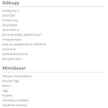
Nákupy
hledejceny.cz
Zboží Živě
Osobní vozy
Zboží Dáma
zbozi.blesk.cz
Jak na prohlídku ojetého vozu?
HobbyKompas
Auto pro začátečníka do 100 000 Kč
Zboží Auto
Ojetá Škoda Octavia
Jak vybrat auto?
Mimibazar
Testujte s Mimibazarem
Monster High
Barbie
Lego
Pyžama
Kosmetika a parfémy
Teplákové soupravy