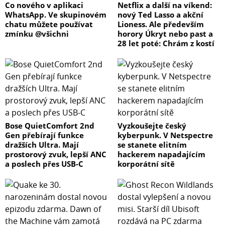
Co nového v aplikaci
Netflix a další na víkend:
WhatsApp. Ve skupinovém
nový Ted Lasso a akční
chatu můžete používat
Lioness. Ale především
zmínku @všichni
horory Úkryt nebo past a
28 let poté: Chrám z kostí
Bose QuietComfort 2nd
Vyzkoušejte český
Gen přebírají funkce
kyberpunk. V Netspectre
dražších Ultra. Mají
se stanete elitním
prostorový zvuk, lepší ANC
hackerem napadajícím
a poslech přes USB-C
korporátní sítě