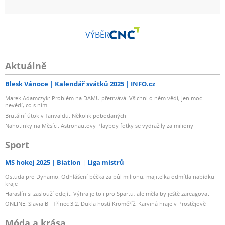
VÝBĚR
Aktuálně
Blesk Vánoce
Kalendář svátků 2025
INFO.cz
Marek Adamczyk: Problém na DAMU přetrvává. Všichni o něm vědí, jen moc
nevědí, co s ním
Brutální útok v Tanvaldu: Několik pobodaných
Nahotinky na Měsíci: Astronautovy Playboy fotky se vydražily za miliony
Sport
MS hokej 2025
Biatlon
Liga mistrů
Ostuda pro Dynamo. Odhlášení béčka za půl milionu, majitelka odmítla nabídku
kraje
Haraslín si zaslouží odejít. Výhra je to i pro Spartu, ale měla by ještě zareagovat
ONLINE: Slavia B - Třinec 3:2. Dukla hostí Kroměříž, Karviná hraje v Prostějově
Móda a krása