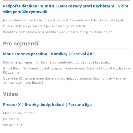
Podpořte dětskou imunitu
Babské rady proti nachlazení
S čím
vším pomůže rýmovník
Jak se zdravě zchladit v tropických vedrech: Co pomáhá a kdy už riskujete úpal
Úpal a úžeh: Jak je poznat a jak se z nich rychle vyléčit
Parazité v nás: Kterým se u nás líbí a kde v našem těle je můžeme najít?
Pro nejmenší
Mourissonova poradna
Komiksy
Festival ABC
Kdo vynalezl kapesník? Historie od středověku po papírové kapesníky
Ghost Recon Wildlands dostal vylepšení a novou misi. Starší díl Ubisoft rozdává na
PC zdarma
Quake ke 30. narozeninám dostal novou epizodu zdarma. Dawn of the Machine
vám zamotá hlavu iluzemi
Video
Prostor X
Branky, body, kokoti
Fortuna liga
Milan Knížák pohřeb
Jiří Pospíšil
Václav Klaus