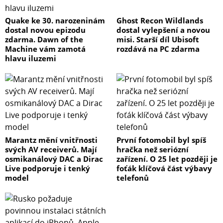
Quake ke 30. narozeninám
Ghost Recon Wildlands
dostal novou epizodu
dostal vylepšení a novou
zdarma. Dawn of the
misi. Starší díl Ubisoft
Machine vám zamotá
rozdává na PC zdarma
hlavu iluzemi
Marantz mění vnitřnosti
První fotomobil byl spíš
svých AV receiverů. Mají
hračka než seriózní
osmikanálový DAC a Dirac
zařízení. O 25 let později je
Live podporuje i tenký
foťák klíčová část výbavy
model
telefonů