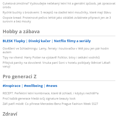
Cuketová zmrzlina? Vyzkoušejte nečekaný letní hit a geniální způsob, jak zpracovat
úrodu
Rychlé buchty s broskvemi: 5 receptů na sladké letní moučníky, které mají šťávu
Oopsie bread: Proteinové pečivo lehké jako obláček zvládnete připravit jen ze 3
surovin a bez mouky
Hobby a zábava
BLESK Tlapky
Divoký kačer
Netflix filmy a seriály
Osvěžení ve Schladmingu: Lamy, ferraty i koulovačka v létě jsou jen pár hodin
autem
Tipy na víkend: Harry Potter na výstavě! Folklor, bitvy i setkání vodníků
Přibývá paniky na dovolené: Vnuka paní Soni v hotelu poštípaly štěnice! Lékaři
varují
Pro generaci Z
#inspirace
#wellbeing
#news
RECEPT: Perfektní letní kombinace, které tě zchladí, i kdybys nechtěl*a
Proč každá generace hledá svůj signature beauty look
Září patří módě: Co přinese Mercedes-Benz Prague Fashion Week SS27
Zdraví