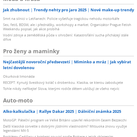
Jak zhubnout
Trendy nehty pro jaro 2025
Nové make-up trendy
Smrt na silnici v Letňanech: Policie vyšetřuje tragickou nehodu motorkáře
Sex, fetiš, BDSM, ale i přednášky, workshopy a market. Organizátor Prague Fetish
Weekendu popsal, jak akce probíhá
Vodní zdroje a zemědělská půda v ohrožení: Katastrofální sucha přicházejí stále
dříve
Pro ženy a maminky
Nejčastější novoroční předsevzetí
Miminko a mráz
Jak vybírat
letní dovolenou
Okurková limonáda
RECEPT: Kynutý švestkový koláč s drobenkou. Klasika, se kterou zabodujete
Tohle nikdy neříkejte! Slova, kterými rodiče dětem ubližují ze všeho nejvíc
Auto-moto
Alko-kalkulačka
Rallye Dakar 2025
Dálniční známka 2025
MotoGP: Páteční program ve Velké Británii uzavřel rekordním časem Bezzecchi
Další klasická corvette s dobrými jízdními vlastnostmi? Mitsuoka znovu využije
legendární MX-5
Problémy Cadillacu s brzdami souvisí podle Bottase s jejich chlazením