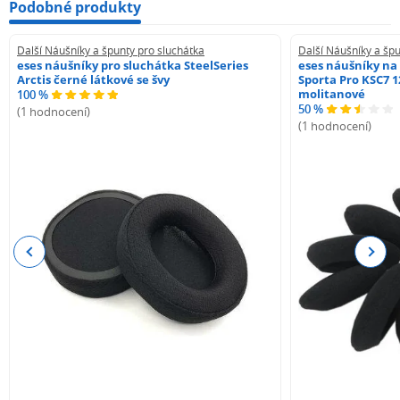
Podobné produkty
Další Náušníky a špunty pro sluchátka
Další Náušníky a špu
eses náušníky pro sluchátka SteelSeries
eses náušníky na
Arctis černé látkové se švy
Sporta Pro KSC7 1
molitanové
100 %
50 %
(1 hodnocení)
(1 hodnocení)
Previous
Next