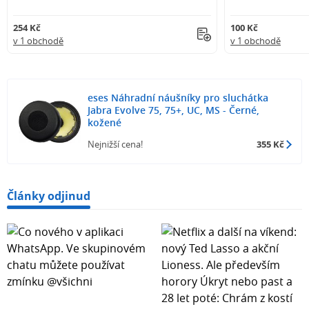
254 Kč
100 Kč
v 1 obchodě
v 1 obchodě
eses Náhradní náušníky pro sluchátka
Jabra Evolve 75, 75+, UC, MS - Černé,
kožené
Nejnižší cena!
355 Kč
Články odjinud