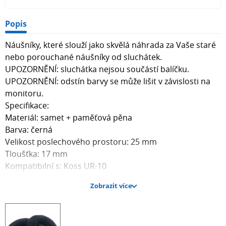
Popis
Náušníky, které slouží jako skvělá náhrada za Vaše staré
nebo porouchané náušníky od sluchátek.
UPOZORNĚNÍ: sluchátka nejsou součástí balíčku.
UPOZORNĚNÍ: odstín barvy se může lišit v závislosti na
monitoru.
Specifikace:
Materiál: samet + paměťová pěna
Barva: černá
Velikost poslechového prostoru: 25 mm
Tloušťka: 17 mm
Kompatibilní s: Koss UR-10
Balíček obsahuje jeden pár náušníků.
Zobrazit více