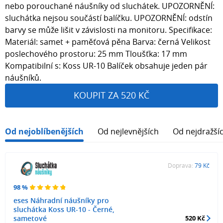
nebo porouchané náušníky od sluchátek. UPOZORNĚNÍ:
sluchátka nejsou součástí balíčku. UPOZORNĚNÍ: odstín
barvy se může lišit v závislosti na monitoru. Specifikace:
Materiál: samet + paměťová pěna Barva: černá Velikost
poslechového prostoru: 25 mm Tloušťka: 17 mm
Kompatibilní s: Koss UR-10 Balíček obsahuje jeden pár
náušníků.
KOUPIT ZA 520 KČ
Od nejoblíbenějších
Od nejlevnějších
Od nejdražší
Doprava:
79 Kč
98 %
eses Náhradní náušníky pro
sluchátka Koss UR-10 - Černé,
sametové
520 Kč