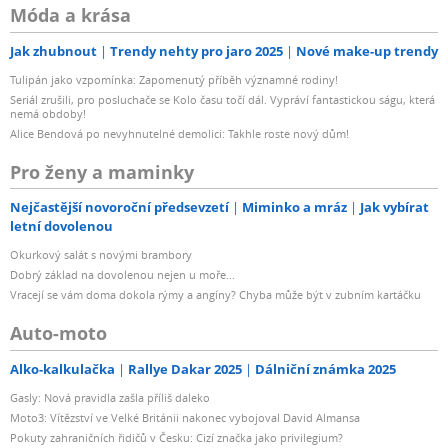
Móda a krása
Jak zhubnout
Trendy nehty pro jaro 2025
Nové make-up trendy
Tulipán jako vzpomínka: Zapomenutý příběh významné rodiny!
Seriál zrušili, pro posluchače se Kolo času točí dál. Vypráví fantastickou ságu, která
nemá obdoby!
Alice Bendová po nevyhnutelné demolici: Takhle roste nový dům!
Pro ženy a maminky
Nejčastější novoroční předsevzetí
Miminko a mráz
Jak vybírat
letní dovolenou
Okurkový salát s novými brambory
Dobrý základ na dovolenou nejen u moře...
Vracejí se vám doma dokola rýmy a angíny? Chyba může být v zubním kartáčku
Auto-moto
Alko-kalkulačka
Rallye Dakar 2025
Dálniční známka 2025
Gasly: Nová pravidla zašla příliš daleko
Moto3: Vítězství ve Velké Británii nakonec vybojoval David Almansa
Pokuty zahraničních řidičů v Česku: Cizí značka jako privilegium?