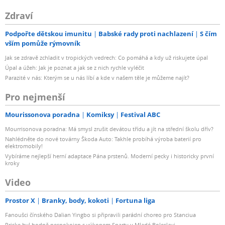
Zdraví
Podpořte dětskou imunitu
Babské rady proti nachlazení
S čím
vším pomůže rýmovník
Jak se zdravě zchladit v tropických vedrech: Co pomáhá a kdy už riskujete úpal
Úpal a úžeh: Jak je poznat a jak se z nich rychle vyléčit
Parazité v nás: Kterým se u nás líbí a kde v našem těle je můžeme najít?
Pro nejmenší
Mourissonova poradna
Komiksy
Festival ABC
Mourrisonova poradna: Má smysl zrušit devátou třídu a jít na střední školu dřív?
Nahlédněte do nové továrny Škoda Auto: Takhle probíhá výroba baterií pro
elektromobily!
Vybíráme nejlepší herní adaptace Pána prstenů. Moderní pecky i historicky první
kroky
Video
Prostor X
Branky, body, kokoti
Fortuna liga
Fanoušci čínského Dalian Yingbo si připravili parádní choreo pro Stanciua
Priske byl hodně nespokojen s výkonem Sparty v Mladé Boleslavi