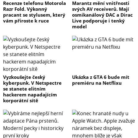
Recenze telefonu Motorola
Marantz mění vnitřnosti
Razr Fold. Výkonný
svých AV receiverů. Mají
pracant se stylusem, který
osmikanálový DAC a Dirac
vám přiroste k ruce
Live podporuje i tenký
model
Vyzkoušejte český
Ukázka z GTA 6 bude mít
kyberpunk. V Netspectre
premiéru na Netflixu
se stanete elitním
hackerem napadajícím
korporátní sítě