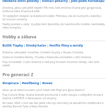
Oblíbené zimní polévky
Domácí pekárny
Jídlo podle horoskopu
Zmrzlina, jakou jste ještě nejedli! Pět míst, kde zmrzlina chutná jako gorgonzola,
svíčková nebo krupicová kaše
10 nejlepších receptů na švestkové koláče: Přenesou vás do kuchyně u babičky i
do luxusní cukrárny
Sladký poklad u cesty: Využijte letní špendlíky do tvarohového koláče, marmelády
nebo kompotu
Hobby a zábava
BLESK Tlapky
Divoký kačer
Netflix filmy a seriály
Draisina, velocipéd i kostitřas: Unikátní bicykly v Muzeu Chodska
Cestovní horečka šlechty: Chuďas z Klatovska otrokářem v Jižní Americe
Filip Vondrášek: V Jižní Americe si lidé plují životem mnohem lehčeji, věci tolik
neřeší
Pro generaci Z
#inspirace
#wellbeing
#news
Glow up se stává luxusem, proč mladí lidé říkají ano glow downu?
Pop Culture Wrap: Ariana Grande promluvila o svém ústupu z veřejného života a
Sophia z KATSEYE si dává pauzu od skupiny
Alt news: MGK v tom zas lítá, Jared Leto byl obviněný ze sexuálního obtěžování a
zemřely Bonnie Tyler a Mary Morello