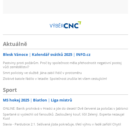
VÝBĚR
Aktuálně
Blesk Vánoce
Kalendář svátků 2025
INFO.cz
Pastviny proti požárům. Proč by společnost měla přehodnotit negativní postoj
vůči zemědělství?
Smrt policisty ve službě: Jána zabil řidič v protisměru
Zlobivé batole řádilo v letadle: Společnost zrušila let všem cestujícím!
Sport
MS hokej 2025
Biatlon
Liga mistrů
ONLINE: Baník prohrává v Hradci a jde do deseti! Dvě červené za poločas v Jablonci
Sparťané si vyslechli od fanoušků. Zasloužený kouř, líčil Zelený. Experta nezaujal
Kuol
Slavia - Pardubice 2:1. Sešívaná jízda pokračuje, třetí výhru v řadě zařídil Chytil