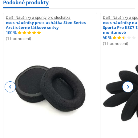
Podobné produkty
Další Náušníky a špunty pro sluchátka
Další Náušníky a špu
eses náušníky pro sluchátka SteelSeries
eses náušníky na
Arctis černé látkové se švy
Sporta Pro KSC7 1
molitanové
100 %
50 %
(1 hodnocení)
(1 hodnocení)
Previous
Next