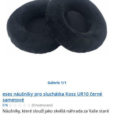
Galerie 1/1
eses náušníky pro sluchátka Koss UR10 černé
sametové
0 %
(0 hodnocení)
Náušníky, které slouží jako skvělá náhrada za Vaše staré