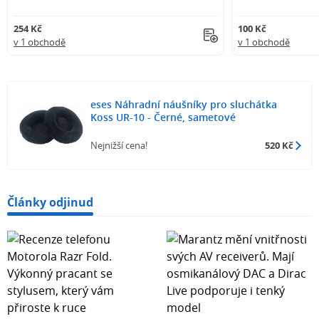
254 Kč
100 Kč
v 1 obchodě
v 1 obchodě
eses Náhradní náušníky pro sluchátka
Koss UR-10 - Černé, sametové
Nejnižší cena!
520 Kč
Články odjinud