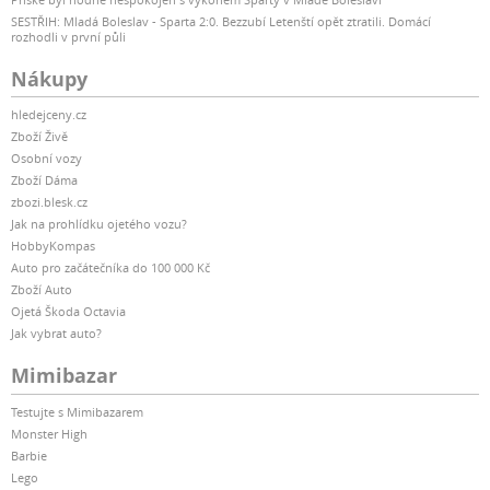
SESTŘIH: Mladá Boleslav - Sparta 2:0. Bezzubí Letenští opět ztratili. Domácí
rozhodli v první půli
Nákupy
hledejceny.cz
Zboží Živě
Osobní vozy
Zboží Dáma
zbozi.blesk.cz
Jak na prohlídku ojetého vozu?
HobbyKompas
Auto pro začátečníka do 100 000 Kč
Zboží Auto
Ojetá Škoda Octavia
Jak vybrat auto?
Mimibazar
Testujte s Mimibazarem
Monster High
Barbie
Lego