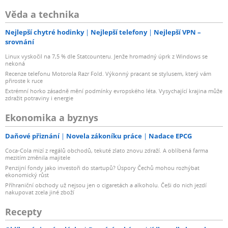
Věda a technika
Nejlepší chytré hodinky
Nejlepší telefony
Nejlepší VPN –
srovnání
Linux vyskočil na 7,5 % dle Statcounteru. Jenže hromadný úprk z Windows se
nekoná
Recenze telefonu Motorola Razr Fold. Výkonný pracant se stylusem, který vám
přiroste k ruce
Extrémní horko zásadně mění podmínky evropského léta. Vysychající krajina může
zdražit potraviny i energie
Ekonomika a byznys
Daňové přiznání
Novela zákoníku práce
Nadace EPCG
Coca-Cola mizí z regálů obchodů, tekuté zlato znovu zdraží. A oblíbená farma
mezitím změnila majitele
Penzijní fondy jako investoři do startupů? Úspory Čechů mohou rozhýbat
ekonomický růst
Příhraniční obchody už nejsou jen o cigaretách a alkoholu. Češi do nich jezdí
nakupovat zcela jiné zboží
Recepty